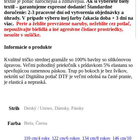
textile je potlač náročnejšia a zdĺhavejšia.
Ak si vyberiete biely
textil – garantujeme expresné dodanie!
Štandardné
doručenie: 2-3 pracovné dní od vytvorenia objednávky a
úhrady. V prípade výberu inej farby čakacia doba + 3 dni na
viac.
Perte a žehlite prevrátené naruby, nežehlite cez potlač,
nepoužívajte bielidlá a iné agresívne čistiace prostriedky,
nesušte v sušičke.
Informácie o produkte
Kvalitné tričko strednej gramáže so 100% bavlny so silikónovou
úpravou. Veľmi pohodlný priekrčník s prídavkom 5% elastanu so
spevňujúcou ramennou páskou. Trup po bokoch je bez švíkov,
nekrúti sa! Digitálna potlač DTF je veľmi odolná na časté pranie,
je elasticá a nepraská.
Strih
Detský / Unisex, Dámsky, Pánsky
Farba
Biela, Čierna
110 cm/4 roky
,
122 cm/6 rokov
,
134 cm/8 rokov
,
146 cm/10