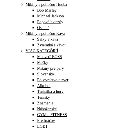
Mikiny s potlačou Hudba
Bob Marley
Michael Jackson
Popové hviezdy
Ostatné
Mikiny s potlačou Káva
Šálky a káva
Zvieratká s kávou
VIAC KATEGÓRIÍ
Medveď BOSS
Mačky
Mikiny pre páry
Slovensko
Poľovníctvo a zver
Alkohol
Turistika a hory
Tenisky
Znamenia
Náboženské
GYM a FITNESS
Pre hráčov
LGBT