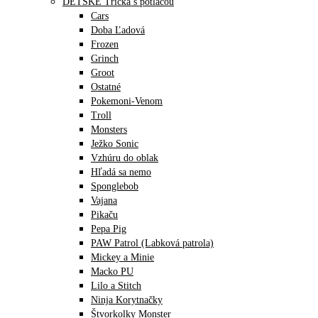
DETSKÉ Tričká s potlačou
Cars
Doba Ľadová
Frozen
Grinch
Groot
Ostatné
Pokemoni-Venom
Troll
Monsters
Ježko Sonic
Vzhúru do oblak
Hľadá sa nemo
Sponglebob
Vajana
Pikaču
Pepa Pig
PAW Patrol (Labková patrola)
Mickey a Minie
Macko PU
Lilo a Stitch
Ninja Korytnačky
Štvorkolky Monster