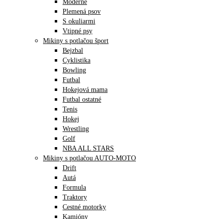
Moderné
Plemená psov
S okuliarmi
Vtipné psy
Mikiny s potlačou šport
Bejzbal
Cyklistika
Bowling
Futbal
Hokejová mama
Futbal ostatné
Tenis
Hokej
Wrestling
Golf
NBA ALL STARS
Mikiny s potlačou AUTO-MOTO
Drift
Autá
Formula
Traktory
Cestné motorky
Kamióny