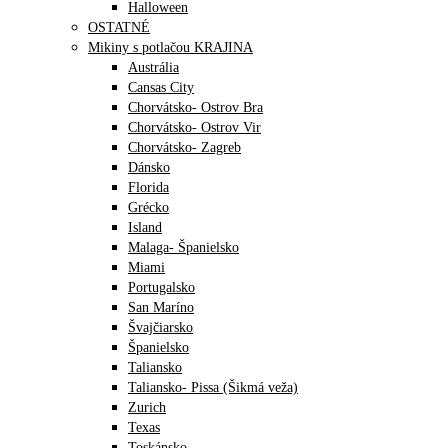
Halloween
OSTATNÉ
Mikiny s potlačou KRAJINA
Austrália
Cansas City
Chorvátsko- Ostrov Bra
Chorvátsko- Ostrov Vir
Chorvátsko- Zagreb
Dánsko
Florida
Grécko
Island
Malaga- Španielsko
Miami
Portugalsko
San Maríno
Švajčiarsko
Španielsko
Taliansko
Taliansko- Pissa (Šikmá veža)
Zurich
Texas
Toskánsko