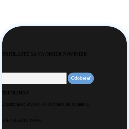
PRIHLÁSTE SA NA ODBER NOVINIEK
INFOLINKA
Dostupná od 9:00 do 16:00 pondelok až piatok.
ZAVOLAJTE NÁM