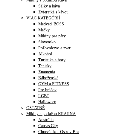
Mikiny s potlačou Káva
Šálky a káva
Zvieratká s kávou
VIAC KATEGÓRIÍ
Medveď BOSS
Mačky
Mikiny pre páry
Slovensko
Poľovníctvo a zver
Alkohol
Turistika a hory
Tenisky
Znamenia
Náboženské
GYM a FITNESS
Pre hráčov
LGBT
Halloween
OSTATNÉ
Mikiny s potlačou KRAJINA
Austrália
Cansas City
Chorvátsko- Ostrov Bra