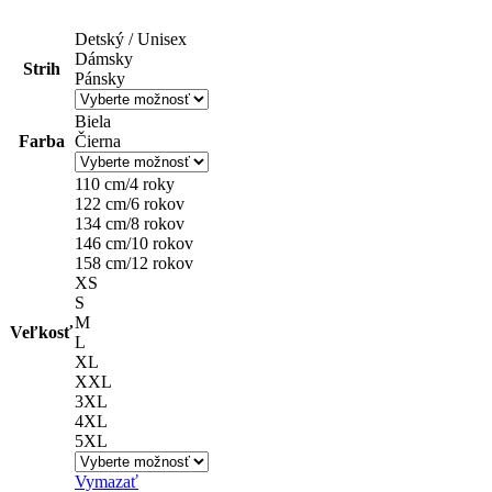
Detský / Unisex
Dámsky
Strih
Pánsky
Biela
Farba
Čierna
110 cm/4 roky
122 cm/6 rokov
134 cm/8 rokov
146 cm/10 rokov
158 cm/12 rokov
XS
S
M
Veľkosť
L
XL
XXL
3XL
4XL
5XL
Vymazať