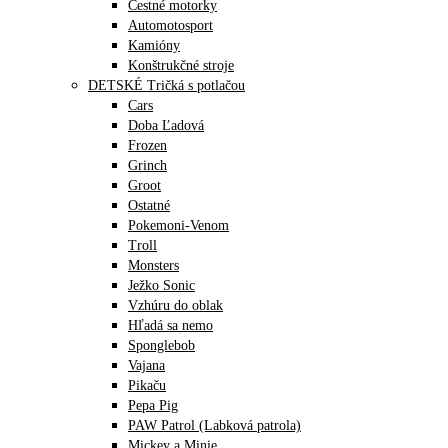
Cestné motorky
Automotosport
Kamióny
Konštrukčné stroje
DETSKÉ Tričká s potlačou
Cars
Doba Ľadová
Frozen
Grinch
Groot
Ostatné
Pokemoni-Venom
Troll
Monsters
Ježko Sonic
Vzhúru do oblak
Hľadá sa nemo
Sponglebob
Vajana
Pikaču
Pepa Pig
PAW Patrol (Labková patrola)
Mickey a Minie