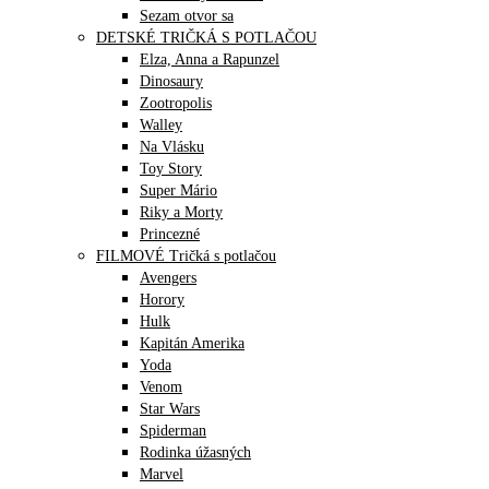
Sezam otvor sa
DETSKÉ TRIČKÁ S POTLAČOU
Elza, Anna a Rapunzel
Dinosaury
Zootropolis
Walley
Na Vlásku
Toy Story
Super Mário
Riky a Morty
Princezné
FILMOVÉ Tričká s potlačou
Avengers
Horory
Hulk
Kapitán Amerika
Yoda
Venom
Star Wars
Spiderman
Rodinka úžasných
Marvel