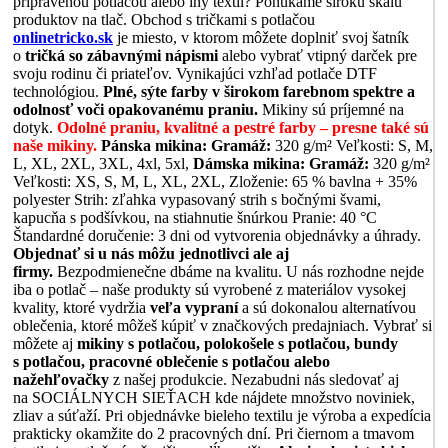
pripravenou potlačou alebo iný textil? Ponúkame širokú škálu
produktov na tlač. Obchod s tričkami s potlačou
onlinetricko.sk
je miesto, v ktorom môžete doplniť svoj šatník
o
tričká so zábavnými nápismi
alebo vybrať vtipný darček pre
svoju rodinu či priateľov. Vynikajúci vzhľad potlače DTF
technológiou.
Plné, sýte farby v širokom farebnom spektre a
odolnosť voči opakovanému praniu.
Mikiny sú príjemné na
dotyk.
Odolné praniu, kvalitné a pestré farby – presne také sú
naše mikiny.
Pánska mikina:
Gramáž:
320 g/m² Veľkosti: S, M,
L, XL, 2XL, 3XL, 4xl, 5xl,
Dámska mikina:
Gramáž:
320 g/m²
Veľkosti: XS, S, M, L, XL, 2XL, Zloženie: 65 % bavlna + 35%
polyester Strih: zľahka vypasovaný strih s bočnými švami,
kapucňa s podšívkou, na stiahnutie šnúrkou Pranie: 40 °C
Štandardné doručenie: 3 dni od vytvorenia objednávky a úhrady.
Objednať si u nás môžu jednotlivci ale aj
firmy.
Bezpodmienečne dbáme na kvalitu. U nás rozhodne nejde
iba o potlač – naše produkty sú vyrobené z materiálov vysokej
kvality, ktoré vydržia
veľa vypraní
a sú dokonalou alternatívou
oblečenia, ktoré môžeš kúpiť v značkových predajniach. Vybrať si
môžete aj
mikiny s potlačou, polokošele s potlačou, bundy
s potlačou, pracovné oblečenie s potlačou alebo
nažehľovačky
z našej produkcie. Nezabudni nás sledovať aj
na SOCIÁLNYCH SIEŤACH kde nájdete množstvo noviniek,
zliav a súťaží. Pri objednávke bieleho textilu je výroba a expedícia
prakticky okamžite do 2 pracovných dní. Pri čiernom a tmavom