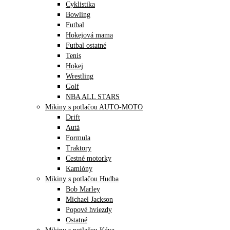
Cyklistika
Bowling
Futbal
Hokejová mama
Futbal ostatné
Tenis
Hokej
Wrestling
Golf
NBA ALL STARS
Mikiny s potlačou AUTO-MOTO
Drift
Autá
Formula
Traktory
Cestné motorky
Kamióny
Mikiny s potlačou Hudba
Bob Marley
Michael Jackson
Popové hviezdy
Ostatné