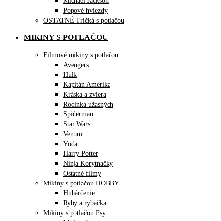
Michael Jackson
Popové hviezdy
OSTATNÉ Tričká s potlačou
MIKINY S POTLAČOU
Filmové mikiny s potlačou
Avengers
Hulk
Kapitán Amerika
Kráska a zviera
Rodinka úžasných
Spiderman
Star Wars
Venom
Yoda
Harry Potter
Ninja Korytnačky
Ostatné filmy
Mikiny s potlačou HOBBY
Hubárčenie
Ryby a rybačka
Mikiny s potlačou Psy