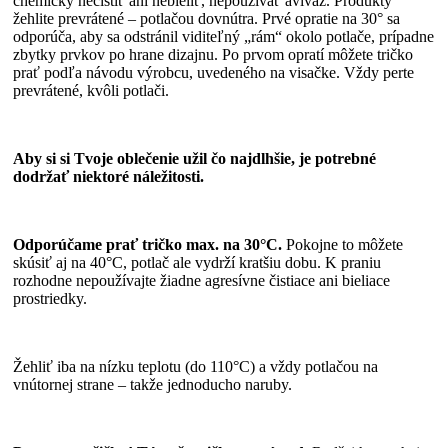
chemicky nečistiť ani nebieliť, nepoužívať aviváž. Produkty
žehlite prevrátené – potlačou dovnútra. Prvé opratie na 30° sa
odporúča, aby sa odstránil viditeľný „rám“ okolo potlače, prípadne
zbytky prvkov po hrane dizajnu. Po prvom opratí môžete tričko
prať podľa návodu výrobcu, uvedeného na visačke. Vždy perte
prevrátené, kvôli potlači.
Aby si si Tvoje oblečenie užil čo najdlhšie, je potrebné
dodržať niektoré náležitosti.
Odporúčame prať tričko max. na 30°C.
Pokojne to môžete
skúsiť aj na 40°C, potlač ale vydrží kratšiu dobu. K praniu
rozhodne nepoužívajte žiadne agresívne čistiace ani bieliace
prostriedky.
Žehliť iba na nízku teplotu (do 110°C) a vždy potlačou na
vnútornej strane – takže jednoducho naruby.