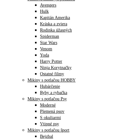
Avengers
Hulk
Kapitán Amerika
Kráska a zviera
Rodinka úžasných
Spiderman
Star Wars
Venom
Yoda
Harry Potter
Ninja Korytnačky
Ostatné filmy
Mikiny s potlačou HOBBY
Hubárčenie
Ryby a rybačka
Mikiny s potlačou Psy
Moderné
Plemená psov
S okuliarmi
Vtipné psy
Mikiny s potlačou šport
Bejzbal