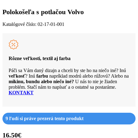
Polokošeľa s potlačou Volvo
Katalógové číslo:
02-17-01-001
Rôzne veľkosti, textil aj farba
Páči sa Vám daný dizajn a chceli by ste ho na niečo iné? Inú
veľkosť
? Inú
farbu
napríklad modrú alebo rúžovú? Alebo na
mikinu, bundu alebo niečo iné?
U nás to nie je žiaden
problém. Stačí nám to napísať a o ostatné sa postaráme.
KONTAKT
9
ľudí si práve prezerá tento produkt
16.50
€