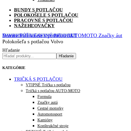
BUNDY S POTLAČOU
POLOKOŠELE S POTLAČOU
PRACOVNÉ S POTLAČOU
NAŽEHĽOVAČKY
Domov
Polokošele s potlačou
AUTOMOTO
Značky áut
NAVRHNÚŤ VLASTNÝ PRODUKT
Polokošeľa s potlačou Volvo
Hľadanie
Hľadanie
KATEGÓRIE
TRIČKÁ S POTLAČOU
VTIPNÉ Trička s potlačou
Tričká s potlačou AUTO-MOTO
Formula
Značky autá
Cestné motorky
Automotosport
Kamióny
Konštrukčné stroje