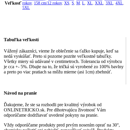
Veľkosť
rokov
,
158 cm/12 rokov
,
XS
,
S
,
M
,
L
,
XL
,
XXL
,
3XL
,
4XL
,
5XL
Tabuľka veľkostí
Vážený zákazníci, vieme že oblečenie sa ťažko kupuje, keď sa
nedá vyskúšať. Preto si pozorne pozrite veľkostné tabuľky.
Všetky miery sú udávané v centimetroch. Tolerancia od výrobcu
je cca +- 5%. Dbajte na to, že tričká sú vyrobené zo 100% bavlny
a preto po viac pratiach sa môžu mierne (asi 1cm) zbehnúť.
Návod na pranie
Ďakujeme, že ste sa rozhodli pre kvalitný výrobok od
ONLINETRICKO.sk. Pre dlhotrvajúcu životnosť Vám
odporúčame dodržiavať uvedené pokyny na pranie.
Vždy odporúčame produkty pred prvým nosením oprať na 30°,