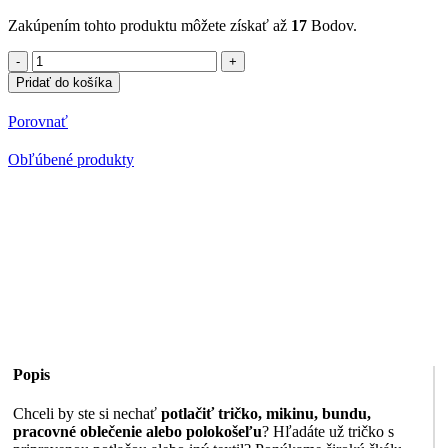
Zakúpením tohto produktu môžete získať až
17
Bodov.
množstvo
Polokošeľa
Pridať do košíka
s
potlačou
Porovnať
Volvo
Obľúbené produkty
Popis
Chceli by ste si nechať
potlačiť tričko, mikinu, bundu,
pracovné oblečenie alebo polokošeľu
? Hľadáte už tričko s