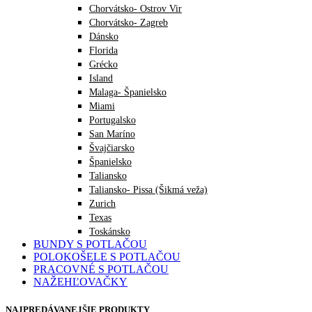
Chorvátsko- Ostrov Vir
Chorvátsko- Zagreb
Dánsko
Florida
Grécko
Island
Malaga- Španielsko
Miami
Portugalsko
San Maríno
Švajčiarsko
Španielsko
Taliansko
Taliansko- Pissa (Šikmá veža)
Zurich
Texas
Toskánsko
BUNDY S POTLAČOU
POLOKOŠELE S POTLAČOU
PRACOVNÉ S POTLAČOU
NAŽEHĽOVAČKY
NAJPREDÁVANEJŠIE PRODUKTY