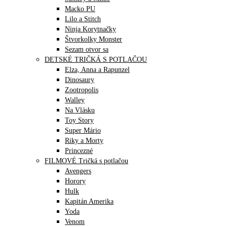
Macko PU
Lilo a Stitch
Ninja Korytnačky
Štvorkolky Monster
Sezam otvor sa
DETSKÉ TRIČKÁ S POTLAČOU
Elza, Anna a Rapunzel
Dinosaury
Zootropolis
Walley
Na Vlásku
Toy Story
Super Mário
Riky a Morty
Princezné
FILMOVÉ Tričká s potlačou
Avengers
Horory
Hulk
Kapitán Amerika
Yoda
Venom