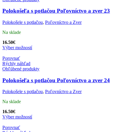
Polokošeľa s potlačou Poľovníctvo a zver 23
Polokošele s potlačou
,
Poľovníctvo a Zver
Na sklade
16.50
€
Výber možností
Porovnať
Rýchly náhľad
Obľúbené produkty
Polokošeľa s potlačou Poľovníctvo a zver 24
Polokošele s potlačou
,
Poľovníctvo a Zver
Na sklade
16.50
€
Výber možností
Porovnať