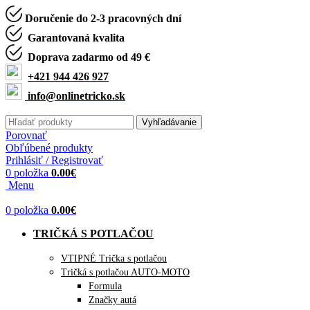
Doručenie do 2-3 pracovných dní
Garantovaná kvalita
Doprava zadarmo od 49 €
+421 944 426 927
info@onlinetricko.sk
Vyhľadávanie
Porovnať
Obľúbené produkty
Prihlásiť / Registrovať
0
položka
0.00
€
Menu
0
položka
0.00
€
TRIČKÁ S POTLAČOU
VTIPNÉ Trička s potlačou
Tričká s potlačou AUTO-MOTO
Formula
Značky autá