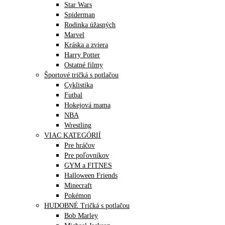
Star Wars
Spiderman
Rodinka úžasných
Marvel
Kráska a zviera
Harry Potter
Ostatné filmy
Športové tričká s potlačou
Cyklistika
Futbal
Hokejová mama
NBA
Wrestling
VIAC KATEGÓRIÍ
Pre hráčov
Pre poľovníkov
GYM a FITNES
Halloween Friends
Minecraft
Pokémon
HUDOBNÉ Tričká s potlačou
Bob Marley