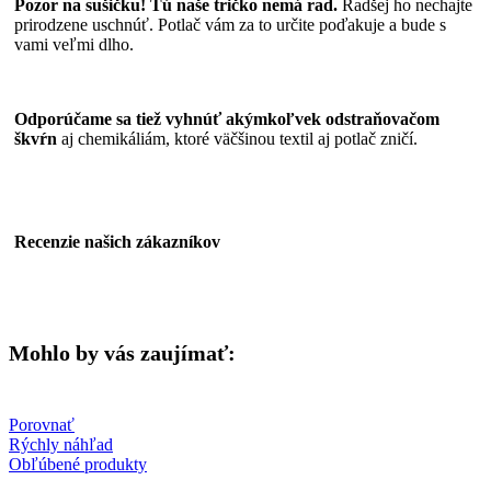
Pozor na sušičku! Tú naše tričko nemá rad.
Radšej ho nechajte
prirodzene uschnúť. Potlač vám za to určite poďakuje a bude s
vami veľmi dlho.
Odporúčame sa tiež vyhnúť akýmkoľvek odstraňovačom
škvŕn
aj chemikáliám, ktoré väčšinou textil aj potlač zničí.
Recenzie našich zákazníkov
Mohlo by vás zaujímať:
Porovnať
Rýchly náhľad
Obľúbené produkty