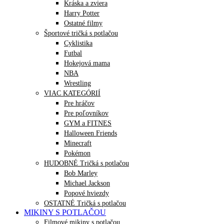
Kráska a zviera
Harry Potter
Ostatné filmy
Športové tričká s potlačou
Cyklistika
Futbal
Hokejová mama
NBA
Wrestling
VIAC KATEGÓRIÍ
Pre hráčov
Pre poľovníkov
GYM a FITNES
Halloween Friends
Minecraft
Pokémon
HUDOBNÉ Tričká s potlačou
Bob Marley
Michael Jackson
Popové hviezdy
OSTATNÉ Tričká s potlačou
MIKINY S POTLAČOU
Filmové mikiny s potlačou