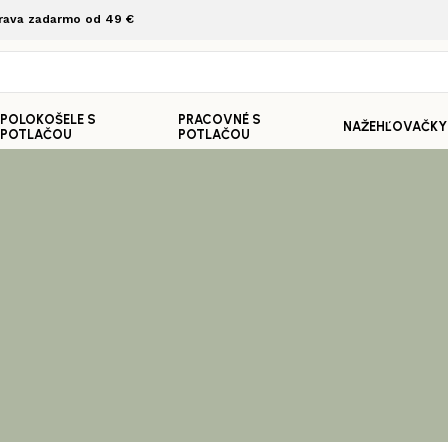
rava zadarmo od 49 €
POLOKOŠELE S
PRACOVNÉ S
NAŽEHĽOVAČKY
POTLAČOU
POTLAČOU