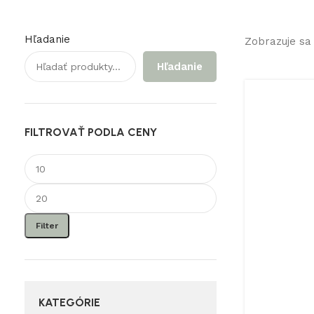
Hľadanie
Zobrazuje sa
Hľadanie
FILTROVAŤ PODLA CENY
Minimálna
Maximálna
cena
cena
Filter
KATEGÓRIE