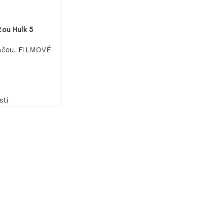
čou Hulk 5
ačou
,
FILMOVÉ
tí