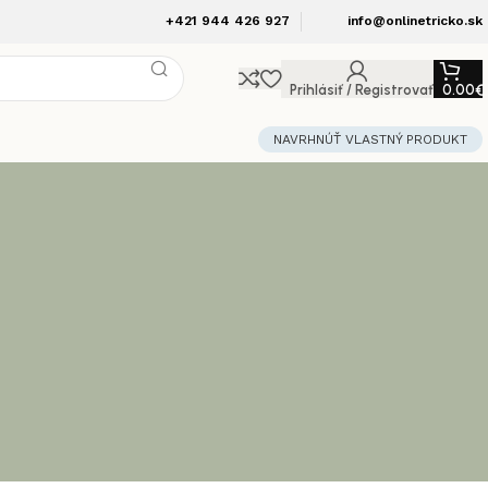
+421 944 426 927
info@onlinetricko.sk
Prihlásiť / Registrovať
0.00
€
NAVRHNÚŤ VLASTNÝ PRODUKT