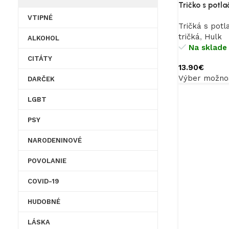
Tričko s potla
VTIPNÉ
Tričká s potl
tričká
,
Hulk
ALKOHOL
Na sklade
CITÁTY
13.90
€
Výber možnos
DARČEK
LGBT
PSY
NARODENINOVÉ
POVOLANIE
COVID-19
HUDOBNÉ
LÁSKA