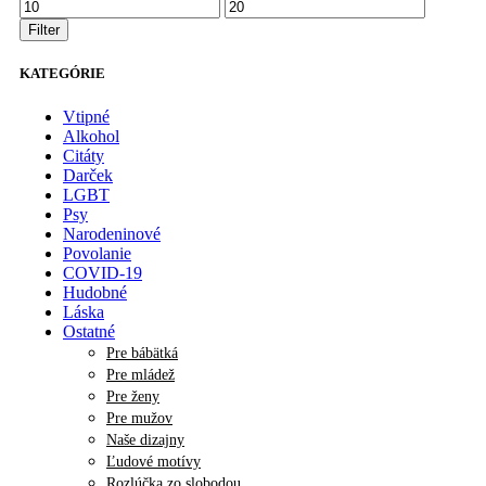
Minimálna
Maximálna
cena
cena
Filter
KATEGÓRIE
Vtipné
Alkohol
Citáty
Darček
LGBT
Psy
Narodeninové
Povolanie
COVID-19
Hudobné
Láska
Ostatné
Pre bábätká
Pre mládež
Pre ženy
Pre mužov
Naše dizajny
Ľudové motívy
Rozlúčka zo slobodou