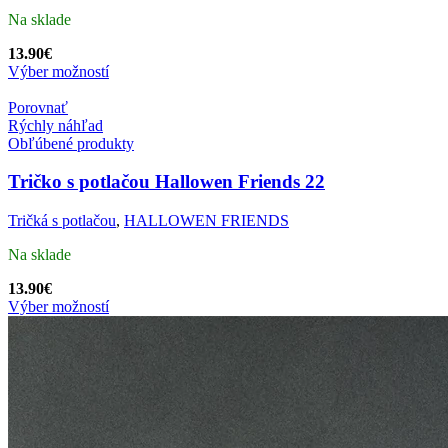
Na sklade
13.90
€
Výber možností
Porovnať
Rýchly náhľad
Obľúbené produkty
Tričko s potlačou Hallowen Friends 22
Tričká s potlačou
,
HALLOWEN FRIENDS
Na sklade
13.90
€
Výber možností