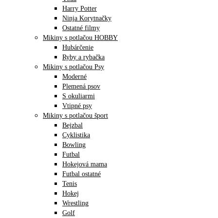
Harry Potter
Ninja Korytnačky
Ostatné filmy
Mikiny s potlačou HOBBY
Hubárčenie
Ryby a rybačka
Mikiny s potlačou Psy
Moderné
Plemená psov
S okuliarmi
Vtipné psy
Mikiny s potlačou šport
Bejzbal
Cyklistika
Bowling
Futbal
Hokejová mama
Futbal ostatné
Tenis
Hokej
Wrestling
Golf