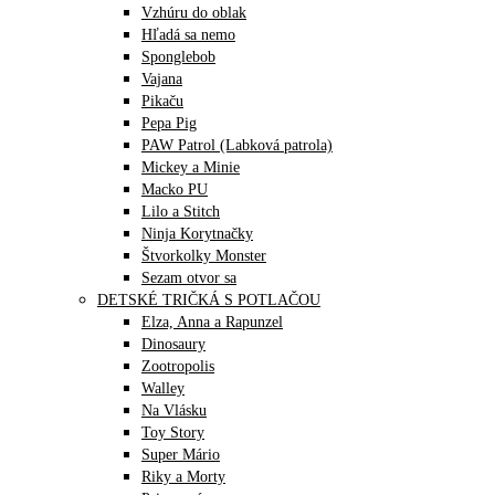
Vzhúru do oblak
Hľadá sa nemo
Sponglebob
Vajana
Pikaču
Pepa Pig
PAW Patrol (Labková patrola)
Mickey a Minie
Macko PU
Lilo a Stitch
Ninja Korytnačky
Štvorkolky Monster
Sezam otvor sa
DETSKÉ TRIČKÁ S POTLAČOU
Elza, Anna a Rapunzel
Dinosaury
Zootropolis
Walley
Na Vlásku
Toy Story
Super Mário
Riky a Morty