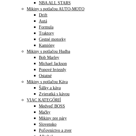
NBA ALL STARS
Mikiny s potlačou AUTO-MOTO
Drift
Autá
Formula
Traktory
Cestné motorky
Kamióny
Mikiny s potlačou Hudba
Bob Marley
Michael Jackson
Popové hviezdy
Ostatné
Mikiny s potlačou Káva
Šálky a káva
Zvieratká s kávou
VIAC KATEGÓRIÍ
Medveď BOSS
Mačky
Mikiny pre páry
Slovensko
Poľovníctvo a zver