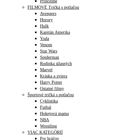
Princezné
FILMOVÉ Tričká s potlačou
Avengers
Horory
Hulk
Kapitán Amerika
Yoda
Venom
Star Wars
Spiderman
Rodinka úžasných
Marvel
Kráska a zviera
Harry Potter
Ostatné filmy
Športové tričká s potlačou
Cyklistika
Futbal
Hokejová mama
NBA
Wrestling
VIAC KATEGÓRIÍ
Pre hráčov