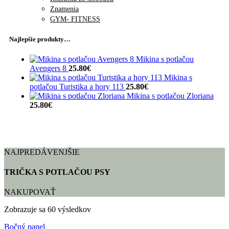
Znamenia
GYM- FITNESS
Najlepšie produkty…
Mikina s potlačou
Avengers 8
25.80
€
Mikina s
potlačou Turistika a hory 113
25.80
€
Mikina s potlačou Zloriana
25.80
€
NAJPREDÁVENJŠIE
TRIČKA S POTLAČOU PSY
NAKUPOVAŤ
Zobrazuje sa 60 výsledkov
Bočný panel