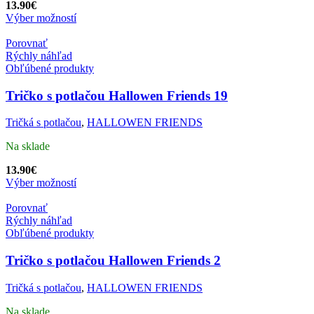
13.90
€
Výber možností
Porovnať
Rýchly náhľad
Obľúbené produkty
Tričko s potlačou Hallowen Friends 19
Tričká s potlačou
,
HALLOWEN FRIENDS
Na sklade
13.90
€
Výber možností
Porovnať
Rýchly náhľad
Obľúbené produkty
Tričko s potlačou Hallowen Friends 2
Tričká s potlačou
,
HALLOWEN FRIENDS
Na sklade