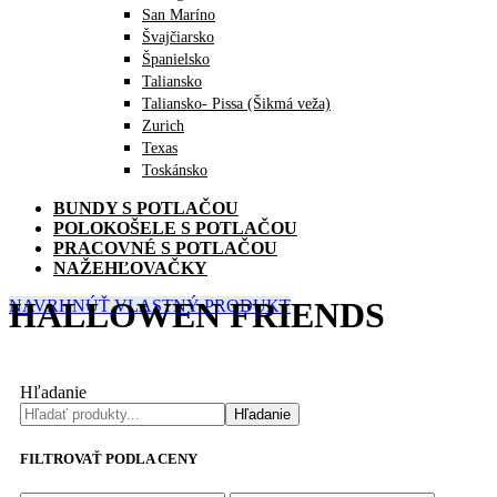
San Maríno
Švajčiarsko
Španielsko
Taliansko
Taliansko- Pissa (Šikmá veža)
Zurich
Texas
Toskánsko
BUNDY S POTLAČOU
POLOKOŠELE S POTLAČOU
PRACOVNÉ S POTLAČOU
NAŽEHĽOVAČKY
HALLOWEN FRIENDS
NAVRHNÚŤ VLASTNÝ PRODUKT
Hľadanie
Hľadanie
FILTROVAŤ PODLA CENY