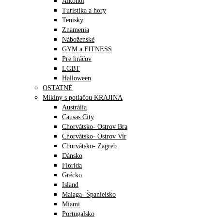
Alkohol
Turistika a hory
Tenisky
Znamenia
Náboženské
GYM a FITNESS
Pre hráčov
LGBT
Halloween
OSTATNÉ
Mikiny s potlačou KRAJINA
Austrália
Cansas City
Chorvátsko- Ostrov Bra
Chorvátsko- Ostrov Vir
Chorvátsko- Zagreb
Dánsko
Florida
Grécko
Island
Malaga- Španielsko
Miami
Portugalsko