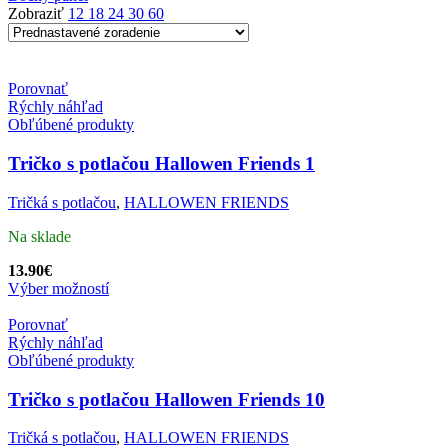
Zobraziť
12
18
24
30
60
Porovnať
Rýchly náhľad
Obľúbené produkty
Tričko s potlačou Hallowen Friends 1
Tričká s potlačou
,
HALLOWEN FRIENDS
Na sklade
13.90
€
Výber možností
Porovnať
Rýchly náhľad
Obľúbené produkty
Tričko s potlačou Hallowen Friends 10
Tričká s potlačou
,
HALLOWEN FRIENDS