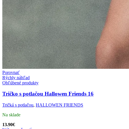
Porovnať
Rýchly náhľad
Obľúbené produkty
Tričko s potlačou Hallowen Friends 16
Tričká s potlačou
,
HALLOWEN FRIENDS
Na sklade
13.90
€