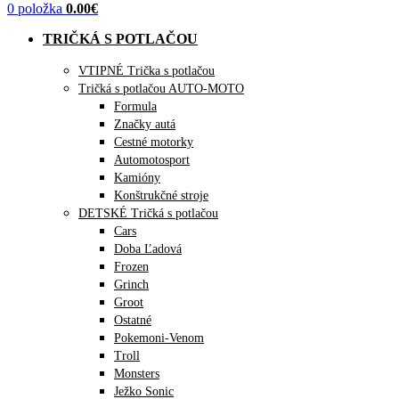
0
položka
0.00
€
TRIČKÁ S POTLAČOU
VTIPNÉ Trička s potlačou
Tričká s potlačou AUTO-MOTO
Formula
Značky autá
Cestné motorky
Automotosport
Kamióny
Konštrukčné stroje
DETSKÉ Tričká s potlačou
Cars
Doba Ľadová
Frozen
Grinch
Groot
Ostatné
Pokemoni-Venom
Troll
Monsters
Ježko Sonic