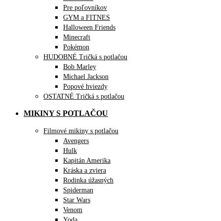
Pre poľovníkov
GYM a FITNES
Halloween Friends
Minecraft
Pokémon
HUDOBNÉ Tričká s potlačou
Bob Marley
Michael Jackson
Popové hviezdy
OSTATNÉ Tričká s potlačou
MIKINY S POTLAČOU
Filmové mikiny s potlačou
Avengers
Hulk
Kapitán Amerika
Kráska a zviera
Rodinka úžasných
Spiderman
Star Wars
Venom
Yoda