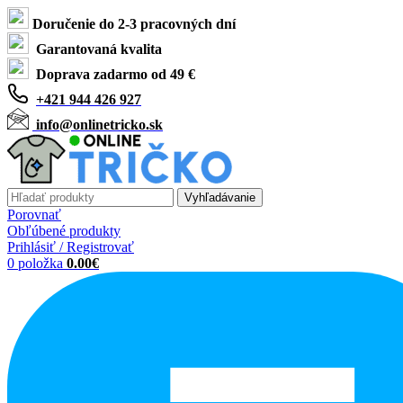
Doručenie do 2-3 pracovných dní
Garantovaná kvalita
Doprava zadarmo od 49 €
+421 944 426 927
info@onlinetricko.sk
Vyhľadávanie
Porovnať
Obľúbené produkty
Prihlásiť / Registrovať
0
položka
0.00
€