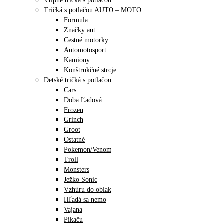
Vtipné tričká s potlačou
Tričká s potlačou AUTO – MOTO
Formula
Značky aut
Cestné motorky
Automotosport
Kamiony
Konštrukčné stroje
Detské tričká s potlačou
Cars
Doba Ľadová
Frozen
Grinch
Groot
Ostatné
Pokemon/Venom
Troll
Monsters
Ježko Sonic
Vzhúru do oblak
Hľadá sa nemo
Vajana
Pikaču