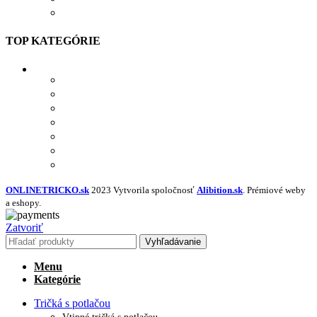
SPOLUPRÁCA
TOP KATEGÓRIE
TRIČKÁ S POTLAČOU
MIKINY S POTLAČOU
BUNDY S POTLAČOU
NAŽEHĽOVAČKY
POLOKOŠELE S POTLAČOU
PRACOVNÉ S POTLAČOU
NAVRHNÚŤ VLASTNÝ TEXTIL
ONLINETRICKO.sk
2023 Vytvorila spoločnosť
Alibition.sk
. Prémiové weby
a eshopy.
Zatvoriť
Vyhľadávanie
Menu
Kategórie
Tričká s potlačou