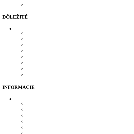
POROVNÁVAČ
DÔLEŽITÉ
MOŽNOSTI PLATBY
MOŽNOSTI DOPRAVY
REKLAMÁCIE
SÚBORY COOKIES
SÚBORY NA STIAHNUTIE
OCHRANA OSOBNÝCH ÚDAJOV
OBCHODNÉ PODMIENKY
ODSTÚPIŤ OD ZMLUVY TU
INFORMÁCIE
VŠETKO O NÁKUPE
VEĽKOSTNÁ TABUĽKA
PRIEBEH VÝROBY
PRE FIRMY
DARČEKOVÉ BALENIE
VERNOSTNÝ SYSTÉM