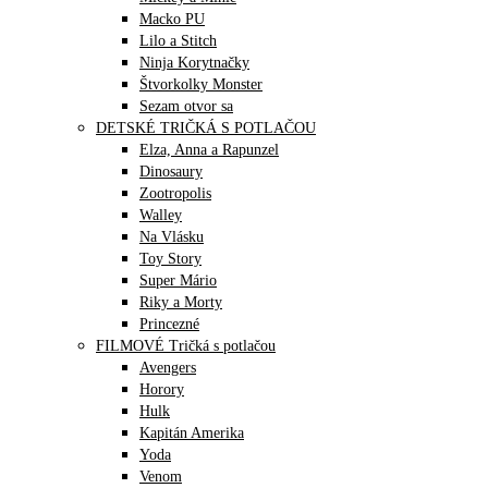
Macko PU
Lilo a Stitch
Ninja Korytnačky
Štvorkolky Monster
Sezam otvor sa
DETSKÉ TRIČKÁ S POTLAČOU
Elza, Anna a Rapunzel
Dinosaury
Zootropolis
Walley
Na Vlásku
Toy Story
Super Mário
Riky a Morty
Princezné
FILMOVÉ Tričká s potlačou
Avengers
Horory
Hulk
Kapitán Amerika
Yoda
Venom