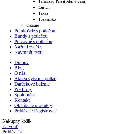
Taliansko Pissa(Šikmá veža)
Zurich
Texas
Toskánsko
Ostatné
Polokošele s potlačou
Bundy s potlačou
Pracovné s potlačou
Nažehľovačky
Navrhnúť textil
Domov
Blog
O nás
Ako si vytvoriť potlač
Darčekové balenie
Pre firmy
Spolupráca
Kontakt
Obľúbené produkty
Prihlásiť / Registrovať
Nákupný košík
Zatvoriť
Prihlásiť sa