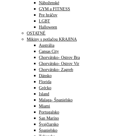
Náboženské
GYM a FITNESS
Pre hráčov
LGBT
Halloween
OSTATNÉ
Mikiny s potlačou KRAJINA
Austrália
Cansas City
Chorvátsko- Ostrov Bra
Chorvátsko- Ostrov Vir
Chorvátsko- Zagreb
Dánsko
Florida
Grécko
Island
Malaga- Španielsko
Miami
Portugalsko
San Maríno
Švajčiarsko
Španielsko