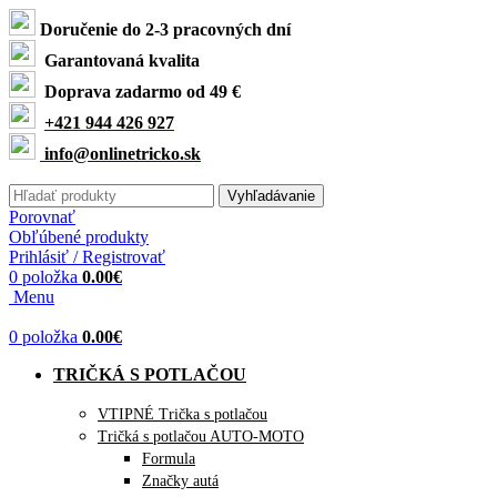
Doručenie do 2-3 pracovných dní
Garantovaná kvalita
Doprava zadarmo od 49 €
+421 944 426 927
info@onlinetricko.sk
Vyhľadávanie
Porovnať
Obľúbené produkty
Prihlásiť / Registrovať
0
položka
0.00
€
Menu
0
položka
0.00
€
TRIČKÁ S POTLAČOU
VTIPNÉ Trička s potlačou
Tričká s potlačou AUTO-MOTO
Formula
Značky autá