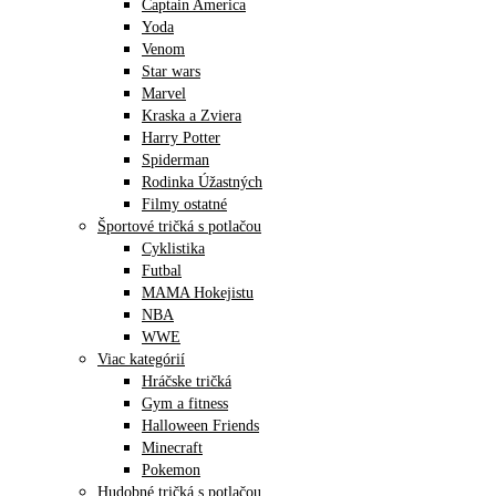
Captain America
Yoda
Venom
Star wars
Marvel
Kraska a Zviera
Harry Potter
Spiderman
Rodinka Úžastných
Filmy ostatné
Športové tričká s potlačou
Cyklistika
Futbal
MAMA Hokejistu
NBA
WWE
Viac kategórií
Hráčske tričká
Gym a fitness
Halloween Friends
Minecraft
Pokemon
Hudobné tričká s potlačou