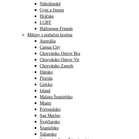
Náboženské
Gym a fitness
Hráčske
LGBT
Halloween Friends
Mikiny s potlačou krajina
Austrália
Cansas City
Chorvátsko Ostrov Bra
Chorvátsko Ostrov Vir
Chorvátsko Zagreb
Dánsko
Florida
Grécko
Island
Malaga Španielsko
Miami
Portugalsko
San Maríno
Švajčiarsko
Španielsko
Taliansko