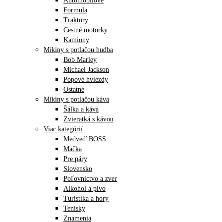
Automobilové
Formula
Traktory
Cestné motorky
Kamiony
Mikiny s potlačou hudba
Bob Marley
Michael Jackson
Popové hviezdy
Ostatné
Mikiny s potlačou káva
Šálka a káva
Zvieratká s kávou
Viac kategórií
Medveď BOSS
Mačka
Pre páry
Slovensko
Poľovníctvo a zver
Alkohol a pivo
Turistika a hory
Tenisky
Znamenia