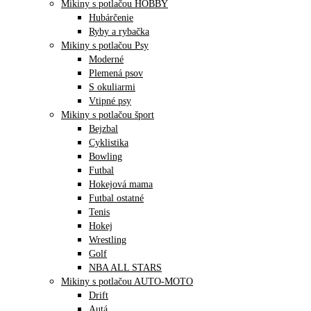
Mikiny s potlačou HOBBY
Hubárčenie
Ryby a rybačka
Mikiny s potlačou Psy
Moderné
Plemená psov
S okuliarmi
Vtipné psy
Mikiny s potlačou šport
Bejzbal
Cyklistika
Bowling
Futbal
Hokejová mama
Futbal ostatné
Tenis
Hokej
Wrestling
Golf
NBA ALL STARS
Mikiny s potlačou AUTO-MOTO
Drift
Autá