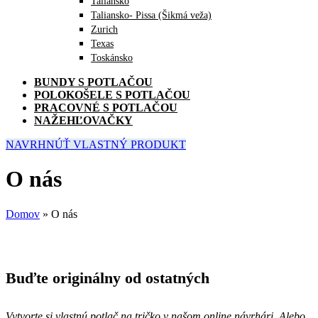
Taliansko
Taliansko- Pissa (Šikmá veža)
Zurich
Texas
Toskánsko
BUNDY S POTLAČOU
POLOKOŠELE S POTLAČOU
PRACOVNÉ S POTLAČOU
NAŽEHĽOVAČKY
NAVRHNÚŤ VLASTNÝ PRODUKT
O nás
Domov
»
O nás
Buďte originálny od ostatných
Vytvorte si vlastnú potlač na tričko v našom online návrhári. Alebo