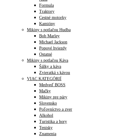
Formula
Traktory
Cestné motorky
Kamióny
Mikiny s potlačou Hudba
Bob Marley
Michael Jackson
Popové hviezdy
Ostatné
Mikiny s potlačou Káva
Šálky a káva
Zvieratká s kávou
VIAC KATEGÓRIÍ
Medveď BOSS
Mačky
Mikiny pre páry
Slovensko
Poľovníctvo a zver
Alkohol
Turistika a hory
Tenisky
Znamenia