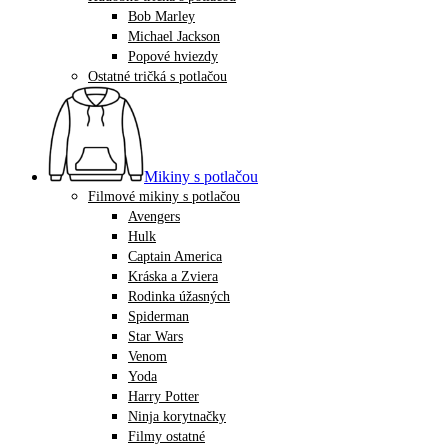
Bob Marley
Michael Jackson
Popové hviezdy
Ostatné tričká s potlačou
Mikiny s potlačou
Filmové mikiny s potlačou
Avengers
Hulk
Captain America
Kráska a Zviera
Rodinka úžasných
Spiderman
Star Wars
Venom
Yoda
Harry Potter
Ninja korytnačky
Filmy ostatné