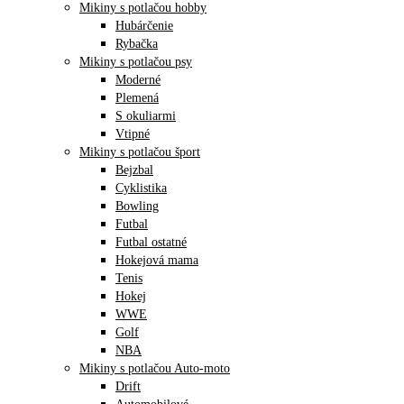
Mikiny s potlačou hobby
Hubárčenie
Rybačka
Mikiny s potlačou psy
Moderné
Plemená
S okuliarmi
Vtipné
Mikiny s potlačou šport
Bejzbal
Cyklistika
Bowling
Futbal
Futbal ostatné
Hokejová mama
Tenis
Hokej
WWE
Golf
NBA
Mikiny s potlačou Auto-moto
Drift