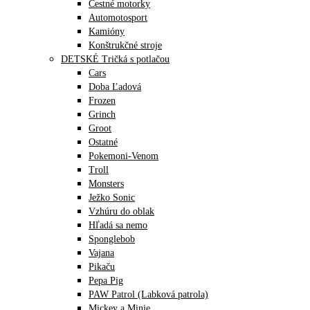
Cestné motorky
Automotosport
Kamióny
Konštrukčné stroje
DETSKÉ Tričká s potlačou
Cars
Doba Ľadová
Frozen
Grinch
Groot
Ostatné
Pokemoni-Venom
Troll
Monsters
Ježko Sonic
Vzhúru do oblak
Hľadá sa nemo
Sponglebob
Vajana
Pikaču
Pepa Pig
PAW Patrol (Labková patrola)
Mickey a Minie