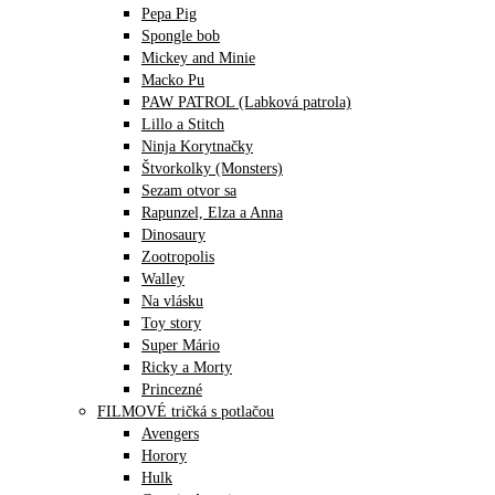
Pepa Pig
Spongle bob
Mickey and Minie
Macko Pu
PAW PATROL (Labková patrola)
Lillo a Stitch
Ninja Korytnačky
Štvorkolky (Monsters)
Sezam otvor sa
Rapunzel, Elza a Anna
Dinosaury
Zootropolis
Walley
Na vlásku
Toy story
Super Mário
Ricky a Morty
Princezné
FILMOVÉ tričká s potlačou
Avengers
Horory
Hulk