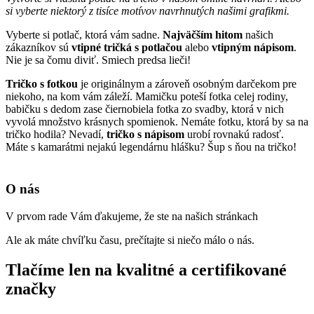
si vyberte niektorý z tisíce motívov navrhnutých našimi grafikmi.
Vyberte si potlač, ktorá vám sadne.
Najväčším hitom
našich
zákazníkov sú
vtipné tričká s potlačou
alebo
vtipným nápisom
.
Nie je sa čomu diviť. Smiech predsa lieči!
Tričko s fotkou
je originálnym a zároveň osobným darčekom pre
niekoho, na kom vám záleží. Mamičku poteší fotka celej rodiny,
babičku s dedom zase čiernobiela fotka zo svadby, ktorá v nich
vyvolá množstvo krásnych spomienok. Nemáte fotku, ktorá by sa na
tričko hodila? Nevadí,
tričko s nápisom
urobí rovnakú radosť.
Máte s kamarátmi nejakú legendárnu hlášku? Šup s ňou na tričko!
O nás
V prvom rade Vám ďakujeme, že ste na našich stránkach
Ale ak máte chvíľku času, prečítajte si niečo málo o nás.
Tlačíme len na kvalitné a certifikované
značky