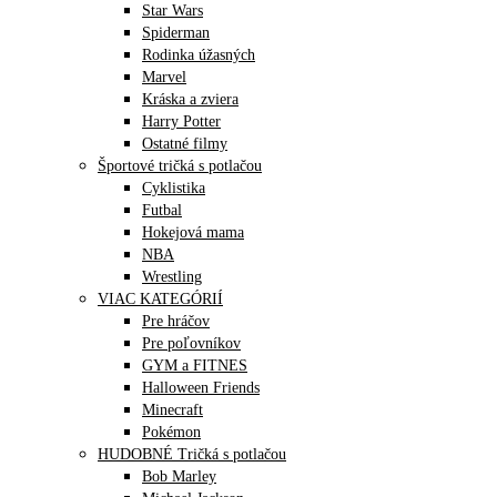
Star Wars
Spiderman
Rodinka úžasných
Marvel
Kráska a zviera
Harry Potter
Ostatné filmy
Športové tričká s potlačou
Cyklistika
Futbal
Hokejová mama
NBA
Wrestling
VIAC KATEGÓRIÍ
Pre hráčov
Pre poľovníkov
GYM a FITNES
Halloween Friends
Minecraft
Pokémon
HUDOBNÉ Tričká s potlačou
Bob Marley