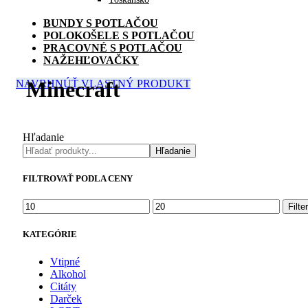
BUNDY S POTLAČOU
POLOKOŠELE S POTLAČOU
PRACOVNÉ S POTLAČOU
NAŽEHĽOVAČKY
Minecraft
NAVRHNÚŤ VLASTNÝ PRODUKT
Hľadanie
Hľadanie
FILTROVAŤ PODLA CENY
Minimálna
Maximálna
Filter
cena
cena
KATEGÓRIE
Vtipné
Alkohol
Citáty
Darček