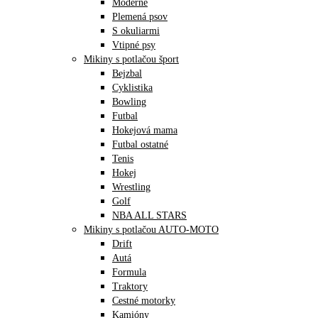
Moderné
Plemená psov
S okuliarmi
Vtipné psy
Mikiny s potlačou šport
Bejzbal
Cyklistika
Bowling
Futbal
Hokejová mama
Futbal ostatné
Tenis
Hokej
Wrestling
Golf
NBA ALL STARS
Mikiny s potlačou AUTO-MOTO
Drift
Autá
Formula
Traktory
Cestné motorky
Kamióny