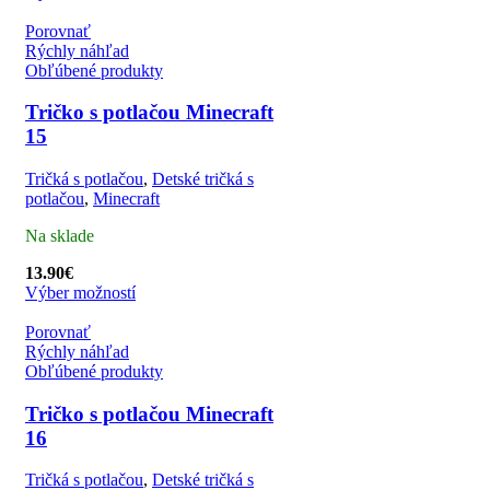
Porovnať
Rýchly náhľad
Obľúbené produkty
Tričko s potlačou Minecraft
15
Tričká s potlačou
,
Detské tričká s
potlačou
,
Minecraft
Na sklade
13.90
€
Výber možností
Porovnať
Rýchly náhľad
Obľúbené produkty
Tričko s potlačou Minecraft
16
Tričká s potlačou
,
Detské tričká s