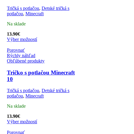
Tričká s potlačou
,
Detské tričká s
potlačou
,
Minecraft
Na sklade
13.90
€
Výber možností
Porovnať
Rýchly náhľad
Obľúbené produkty
Tričko s potlačou Minecraft
10
Tričká s potlačou
,
Detské tričká s
potlačou
,
Minecraft
Na sklade
13.90
€
Výber možností
Porovnať