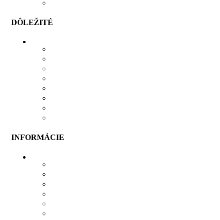
POROVNÁVAČ
DÔLEŽITÉ
MOŽNOSTI PLATBY
MOŽNOSTI DOPRAVY
REKLAMÁCIE
SÚBORY COOKIES
SÚBORY NA STIAHNUTIE
OCHRANA OSOBNÝCH ÚDAJOV
OBCHODNÉ PODMIENKY
ODSTÚPIŤ OD ZMLUVY TU
INFORMÁCIE
VŠETKO O NÁKUPE
VEĽKOSTNÁ TABUĽKA
PRIEBEH VÝROBY
PRE FIRMY
DARČEKOVÉ BALENIE
VERNOSTNÝ SYSTÉM