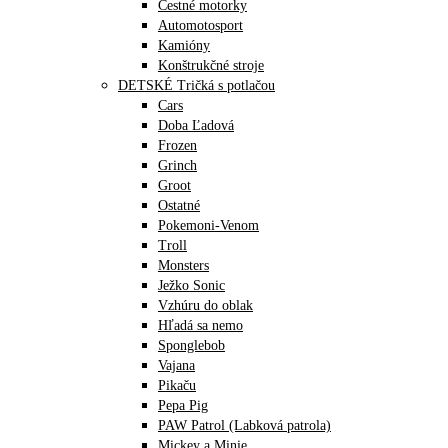
Cestné motorky
Automotosport
Kamióny
Konštrukčné stroje
DETSKÉ Tričká s potlačou
Cars
Doba Ľadová
Frozen
Grinch
Groot
Ostatné
Pokemoni-Venom
Troll
Monsters
Ježko Sonic
Vzhúru do oblak
Hľadá sa nemo
Sponglebob
Vajana
Pikaču
Pepa Pig
PAW Patrol (Labková patrola)
Mickey a Minie