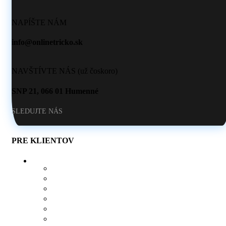
NAPÍŠTE NÁM
info@onlinetricko.sk
NAVŠTÍVTE NÁS (už čoskoro)
SNP 21, 066 01 Humenné
SLEDUJTE NÁS
PRE KLIENTOV
O NÁS
AKO SI VYTVORIŤ POTLAČ
BLOG
OBCHOD
KONTAKT
OBĽÚBENÉ PRODUKTY