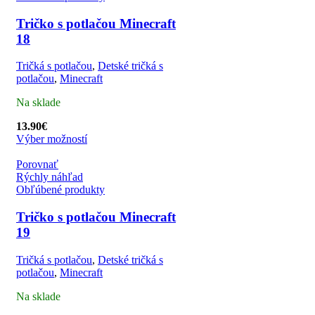
Tričko s potlačou Minecraft
18
Tričká s potlačou
,
Detské tričká s
potlačou
,
Minecraft
Na sklade
13.90
€
Výber možností
Porovnať
Rýchly náhľad
Obľúbené produkty
Tričko s potlačou Minecraft
19
Tričká s potlačou
,
Detské tričká s
potlačou
,
Minecraft
Na sklade