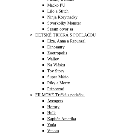
Macko PU
Lilo a Stitch
Ninja Korytnačky
Štvorkolky Monster
Sezam otvor sa
DETSKÉ TRIČKÁ S POTLAČOU
Elza, Anna a Rapunzel
Dinosaury
Zootropolis
Walley
Na Vlásku
Toy Story
Super Mário
Riky a Morty
Princezné
FILMOVÉ Tričká s potlačou
Avengers
Horory
Hulk
Kapitán Amerika
Yoda
Venom