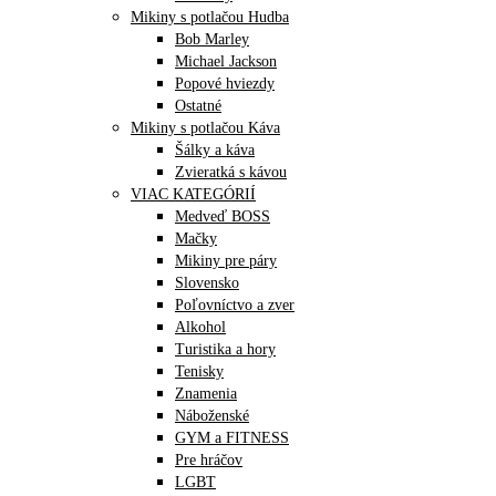
Mikiny s potlačou Hudba
Bob Marley
Michael Jackson
Popové hviezdy
Ostatné
Mikiny s potlačou Káva
Šálky a káva
Zvieratká s kávou
VIAC KATEGÓRIÍ
Medveď BOSS
Mačky
Mikiny pre páry
Slovensko
Poľovníctvo a zver
Alkohol
Turistika a hory
Tenisky
Znamenia
Náboženské
GYM a FITNESS
Pre hráčov
LGBT