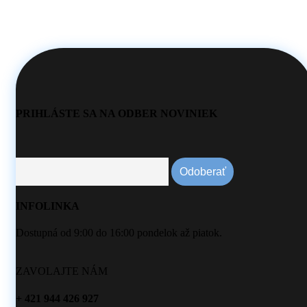
PRIHLÁSTE SA NA ODBER NOVINIEK
INFOLINKA
Dostupná od 9:00 do 16:00 pondelok až piatok.
ZAVOLAJTE NÁM
+ 421 944 426 927