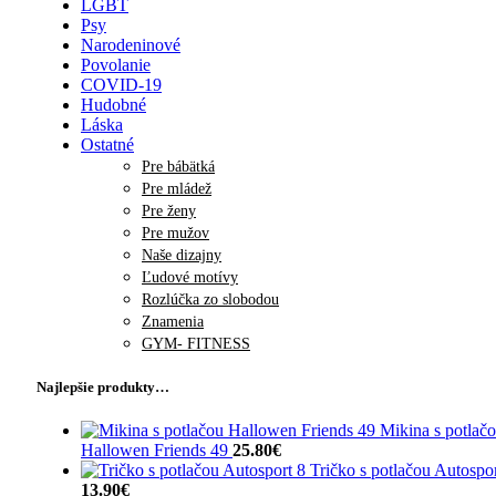
LGBT
Psy
Narodeninové
Povolanie
COVID-19
Hudobné
Láska
Ostatné
Pre bábätká
Pre mládež
Pre ženy
Pre mužov
Naše dizajny
Ľudové motívy
Rozlúčka zo slobodou
Znamenia
GYM- FITNESS
Najlepšie produkty…
Mikina s potlač
Hallowen Friends 49
25.80
€
Tričko s potlačou Autospor
13.90
€