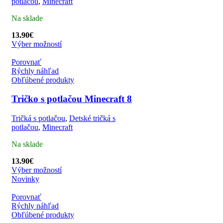
potlačou
,
Minecraft
Na sklade
13.90
€
Výber možností
Porovnať
Rýchly náhľad
Obľúbené produkty
Tričko s potlačou Minecraft 8
Tričká s potlačou
,
Detské tričká s
potlačou
,
Minecraft
Na sklade
13.90
€
Výber možností
Novinky
Porovnať
Rýchly náhľad
Obľúbené produkty