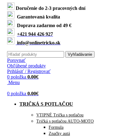
Doručenie do 2-3 pracovných dní
Garantovaná kvalita
Doprava zadarmo od 49 €
+421 944 426 927
info@onlinetricko.sk
Vyhľadávanie
Porovnať
Obľúbené produkty
Prihlásiť / Registrovať
0
položka
0.00
€
Menu
0
položka
0.00
€
TRIČKÁ S POTLAČOU
VTIPNÉ Trička s potlačou
Tričká s potlačou AUTO-MOTO
Formula
Značky autá