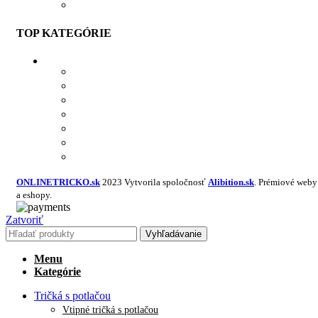
SPOLUPRÁCA
TOP KATEGÓRIE
TRIČKÁ S POTLAČOU
MIKINY S POTLAČOU
BUNDY S POTLAČOU
NAŽEHĽOVAČKY
POLOKOŠELE S POTLAČOU
PRACOVNÉ S POTLAČOU
NAVRHNÚŤ VLASTNÝ TEXTIL
ONLINETRICKO.sk
2023 Vytvorila spoločnosť
Alibition.sk
. Prémiové weby
a eshopy.
Zatvoriť
Vyhľadávanie
Menu
Kategórie
Tričká s potlačou
Vtipné tričká s potlačou