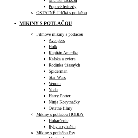
Michael Jackson
Popové hviezdy
OSTATNÉ Tričká s potlačou
MIKINY S POTLAČOU
Filmové mikiny s potlačou
Avengers
Hulk
Kapitán Amerika
Kráska a zviera
Rodinka úžasných
Spiderman
Star Wars
Venom
Yoda
Harry Potter
Ninja Korytnačky
Ostatné filmy
Mikiny s potlačou HOBBY
Hubárčenie
Ryby a rybačka
Mikiny s potlačou Psy