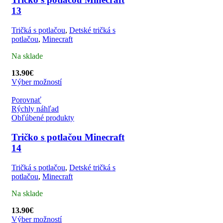
13
Tričká s potlačou
,
Detské tričká s
potlačou
,
Minecraft
Na sklade
13.90
€
Výber možností
Porovnať
Rýchly náhľad
Obľúbené produkty
Tričko s potlačou Minecraft
14
Tričká s potlačou
,
Detské tričká s
potlačou
,
Minecraft
Na sklade
13.90
€
Výber možností