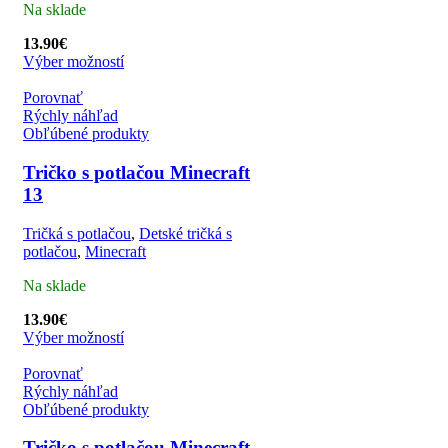
Na sklade
13.90
€
Výber možností
Porovnať
Rýchly náhľad
Obľúbené produkty
Tričko s potlačou Minecraft
13
Tričká s potlačou
,
Detské tričká s
potlačou
,
Minecraft
Na sklade
13.90
€
Výber možností
Porovnať
Rýchly náhľad
Obľúbené produkty
Tričko s potlačou Minecraft