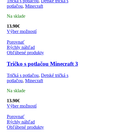
Tričká s potlačou
,
Detské tričká s
potlačou
,
Minecraft
Na sklade
13.90
€
Výber možností
Porovnať
Rýchly náhľad
Obľúbené produkty
Tričko s potlačou Minecraft 3
Tričká s potlačou
,
Detské tričká s
potlačou
,
Minecraft
Na sklade
13.90
€
Výber možností
Porovnať
Rýchly náhľad
Obľúbené produkty