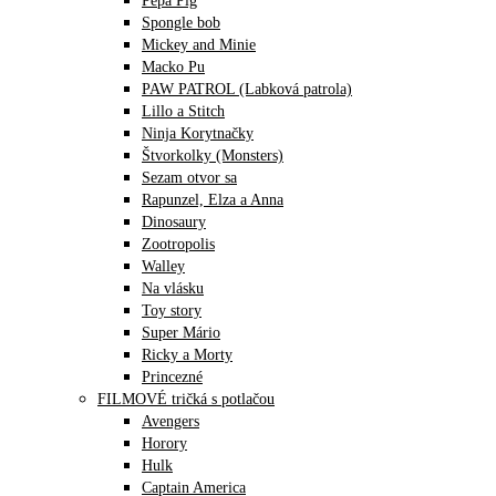
Pepa Pig
Spongle bob
Mickey and Minie
Macko Pu
PAW PATROL (Labková patrola)
Lillo a Stitch
Ninja Korytnačky
Štvorkolky (Monsters)
Sezam otvor sa
Rapunzel, Elza a Anna
Dinosaury
Zootropolis
Walley
Na vlásku
Toy story
Super Mário
Ricky a Morty
Princezné
FILMOVÉ tričká s potlačou
Avengers
Horory
Hulk
Captain America