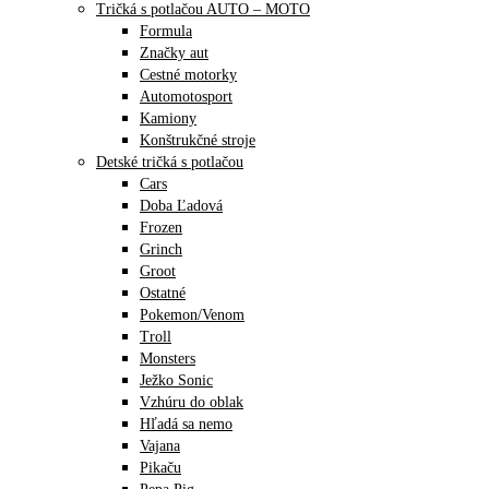
Tričká s potlačou AUTO – MOTO
Formula
Značky aut
Cestné motorky
Automotosport
Kamiony
Konštrukčné stroje
Detské tričká s potlačou
Cars
Doba Ľadová
Frozen
Grinch
Groot
Ostatné
Pokemon/Venom
Troll
Monsters
Ježko Sonic
Vzhúru do oblak
Hľadá sa nemo
Vajana
Pikaču