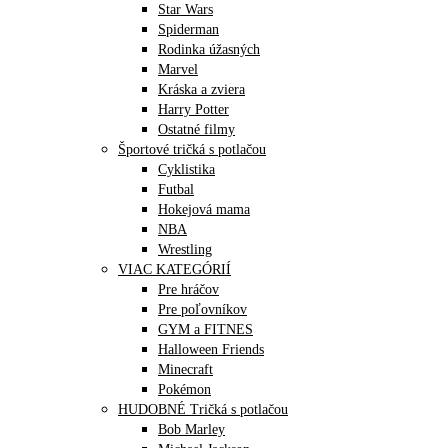
Star Wars
Spiderman
Rodinka úžasných
Marvel
Kráska a zviera
Harry Potter
Ostatné filmy
Športové tričká s potlačou
Cyklistika
Futbal
Hokejová mama
NBA
Wrestling
VIAC KATEGÓRIÍ
Pre hráčov
Pre poľovníkov
GYM a FITNES
Halloween Friends
Minecraft
Pokémon
HUDOBNÉ Tričká s potlačou
Bob Marley