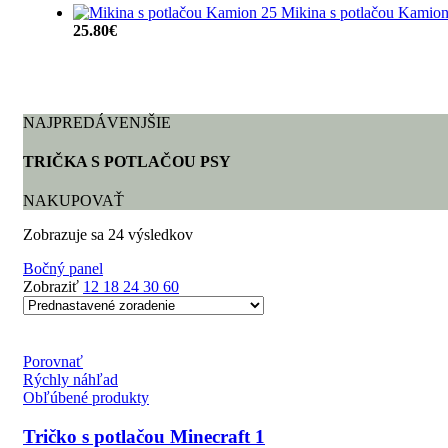
Mikina s potlačou Kamio
25.80
€
NAJPREDÁVENJŠIE
TRIČKA S POTLAČOU PSY
NAKUPOVAŤ
Zobrazuje sa 24 výsledkov
Bočný panel
Zobraziť
12
18
24
30
60
Porovnať
Rýchly náhľad
Obľúbené produkty
Tričko s potlačou Minecraft 1