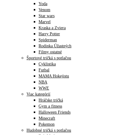
Yoda
Venom
Star wars
Marvel
Kraska a Zviera
Harry Potter
Spiderman
Rodinka Úžastných
Filmy ostatné
Športové tričká s potlačou
Cyklistika
Futbal
MAMA Hokejistu
NBA
WWE
Viac kategórií
Hráčske tričká
Gym a fitness
Halloween Friends
Minecraft
Pokemon
Hudobné tričká s potlačou