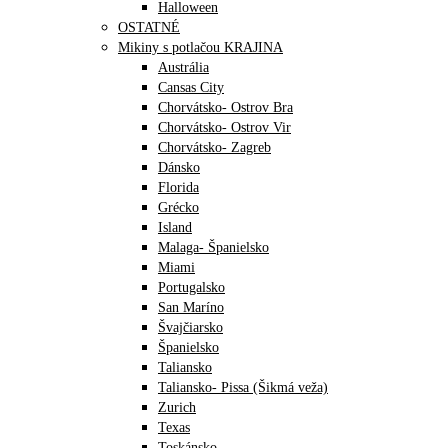
Halloween
OSTATNÉ
Mikiny s potlačou KRAJINA
Austrália
Cansas City
Chorvátsko- Ostrov Bra
Chorvátsko- Ostrov Vir
Chorvátsko- Zagreb
Dánsko
Florida
Grécko
Island
Malaga- Španielsko
Miami
Portugalsko
San Maríno
Švajčiarsko
Španielsko
Taliansko
Taliansko- Pissa (Šikmá veža)
Zurich
Texas
Toskánsko