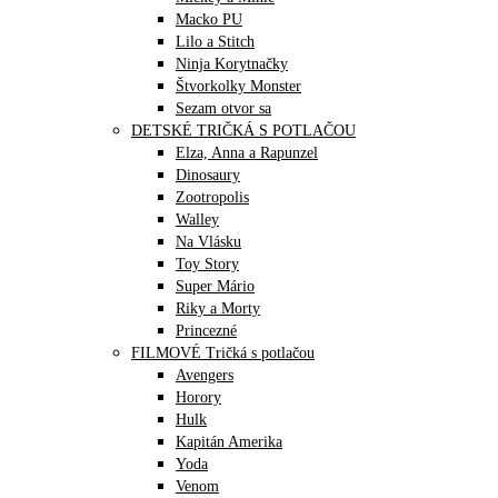
Macko PU
Lilo a Stitch
Ninja Korytnačky
Štvorkolky Monster
Sezam otvor sa
DETSKÉ TRIČKÁ S POTLAČOU
Elza, Anna a Rapunzel
Dinosaury
Zootropolis
Walley
Na Vlásku
Toy Story
Super Mário
Riky a Morty
Princezné
FILMOVÉ Tričká s potlačou
Avengers
Horory
Hulk
Kapitán Amerika
Yoda
Venom