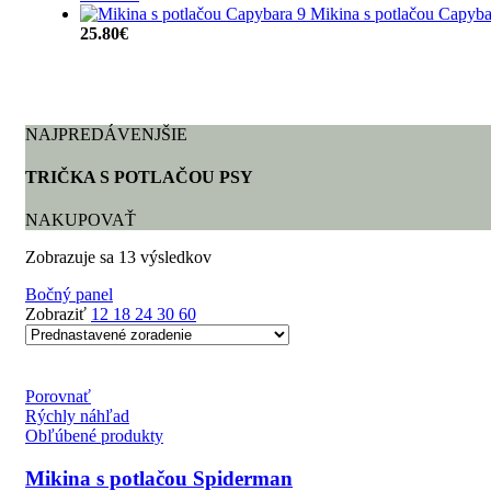
Mikina s potlačou Capyba
25.80
€
NAJPREDÁVENJŠIE
TRIČKA S POTLAČOU PSY
NAKUPOVAŤ
Zobrazuje sa 13 výsledkov
Bočný panel
Zobraziť
12
18
24
30
60
Porovnať
Rýchly náhľad
Obľúbené produkty
Mikina s potlačou Spiderman