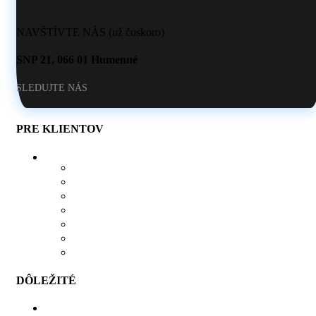
NAVŠTÍVTE NÁS (už čoskoro)
SNP 21, 066 01 Humenné
SLEDUJTE NÁS
PRE KLIENTOV
O NÁS
AKO SI VYTVORIŤ POTLAČ
BLOG
OBCHOD
KONTAKT
OBĽÚBENÉ PRODUKTY
POROVNÁVAČ
DÔLEŽITÉ