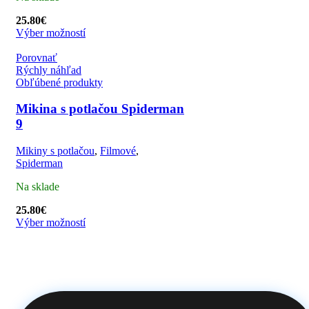
25.80
€
Výber možností
Porovnať
Rýchly náhľad
Obľúbené produkty
Mikina s potlačou Spiderman
9
Mikiny s potlačou
,
Filmové
,
Spiderman
Na sklade
25.80
€
Výber možností