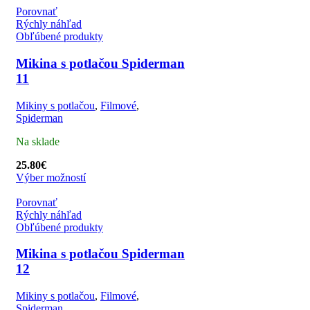
Porovnať
Rýchly náhľad
Obľúbené produkty
Mikina s potlačou Spiderman
11
Mikiny s potlačou
,
Filmové
,
Spiderman
Na sklade
25.80
€
Výber možností
Porovnať
Rýchly náhľad
Obľúbené produkty
Mikina s potlačou Spiderman
12
Mikiny s potlačou
,
Filmové
,
Spiderman