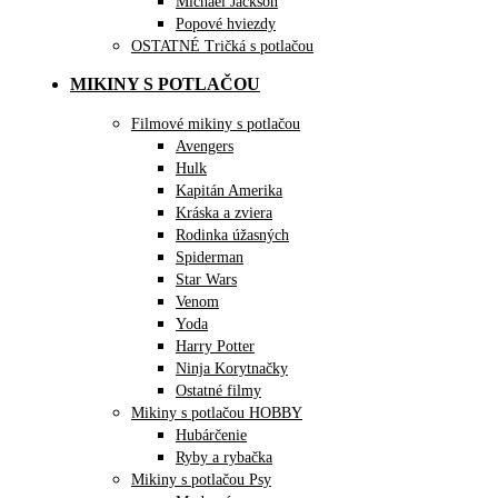
Michael Jackson
Popové hviezdy
OSTATNÉ Tričká s potlačou
MIKINY S POTLAČOU
Filmové mikiny s potlačou
Avengers
Hulk
Kapitán Amerika
Kráska a zviera
Rodinka úžasných
Spiderman
Star Wars
Venom
Yoda
Harry Potter
Ninja Korytnačky
Ostatné filmy
Mikiny s potlačou HOBBY
Hubárčenie
Ryby a rybačka
Mikiny s potlačou Psy