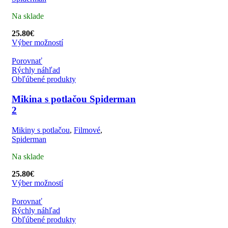
Na sklade
25.80
€
Výber možností
Porovnať
Rýchly náhľad
Obľúbené produkty
Mikina s potlačou Spiderman
2
Mikiny s potlačou
,
Filmové
,
Spiderman
Na sklade
25.80
€
Výber možností
Porovnať
Rýchly náhľad
Obľúbené produkty