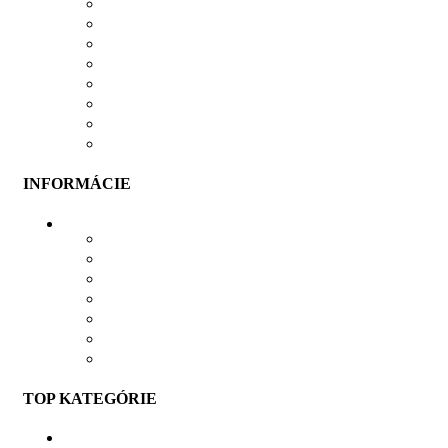
MOŽNOSTI PLATBY
MOŽNOSTI DOPRAVY
REKLAMÁCIE
SÚBORY COOKIES
SÚBORY NA STIAHNUTIE
OCHRANA OSOBNÝCH ÚDAJOV
OBCHODNÉ PODMIENKY
ODSTÚPIŤ OD ZMLUVY TU
INFORMÁCIE
VŠETKO O NÁKUPE
VEĽKOSTNÁ TABUĽKA
PRIEBEH VÝROBY
PRE FIRMY
DARČEKOVÉ BALENIE
VERNOSTNÝ SYSTÉM
SPOLUPRÁCA
TOP KATEGÓRIE