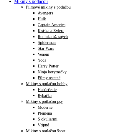
Mikiny s potlačou
Filmové mikiny s potlačou
Avengers
Hulk
Captain America
Kráska a Zviera
Rodinka úžasných
Spiderman
Star Wars
Venom
Yoda
Harry Potter
Ninja korytnačky
Filmy ostatné
Mikiny s potlačou hobby
Hubárčenie
Rybačka
Mikiny s potlačou psy
Moderné
Plemená
S okuliarmi
Vtipné
Mikiny s potlačou šport