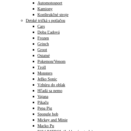
Automotosport
Kamiony
Konštrukčné stroje
Detské tričká s potlačou
Cars
Doba Ľadová
Frozen
Grinch
Groot
Ostatné
Pokemon/Venom
Troll
Monsters
Ježko Sonic
Vzhúru do oblak
Hľadá sa nemo
Vajana
Pikaču
Pepa Pig
Spongle bob
Mickey and Minie
Macko Pu