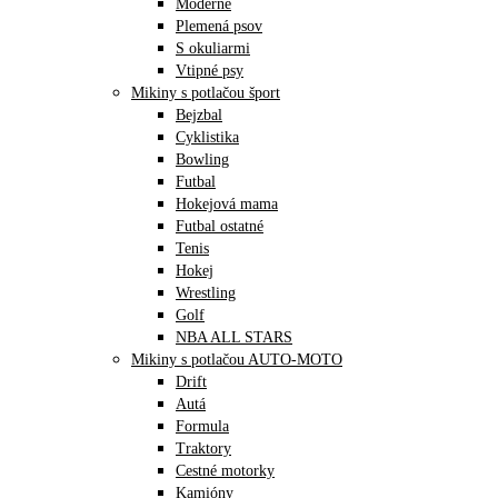
Moderné
Plemená psov
S okuliarmi
Vtipné psy
Mikiny s potlačou šport
Bejzbal
Cyklistika
Bowling
Futbal
Hokejová mama
Futbal ostatné
Tenis
Hokej
Wrestling
Golf
NBA ALL STARS
Mikiny s potlačou AUTO-MOTO
Drift
Autá
Formula
Traktory
Cestné motorky
Kamióny