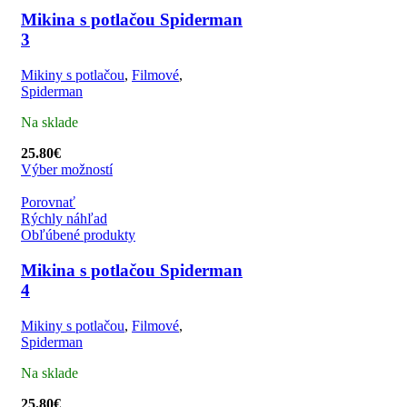
Mikina s potlačou Spiderman
3
Mikiny s potlačou
,
Filmové
,
Spiderman
Na sklade
25.80
€
Výber možností
Porovnať
Rýchly náhľad
Obľúbené produkty
Mikina s potlačou Spiderman
4
Mikiny s potlačou
,
Filmové
,
Spiderman
Na sklade
25.80
€