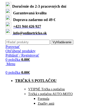
Doručenie do 2-3 pracovných dní
Garantovaná kvalita
Doprava zadarmo od 49 €
+421 944 426 927
info@onlinetricko.sk
Vyhľadávanie
Porovnať
Obľúbené produkty
Prihlásiť / Registrovať
0
položka
0.00
€
Menu
0
položka
0.00
€
TRIČKÁ S POTLAČOU
VTIPNÉ Trička s potlačou
Tričká s potlačou AUTO-MOTO
Formula
Značky autá