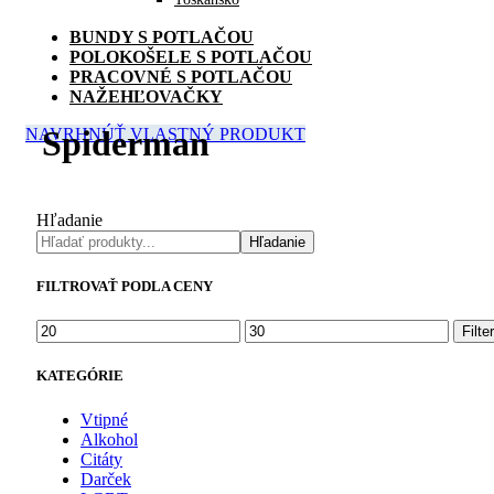
BUNDY S POTLAČOU
POLOKOŠELE S POTLAČOU
PRACOVNÉ S POTLAČOU
NAŽEHĽOVAČKY
Spiderman
NAVRHNÚŤ VLASTNÝ PRODUKT
Hľadanie
Hľadanie
FILTROVAŤ PODLA CENY
Minimálna
Maximálna
Filter
cena
cena
KATEGÓRIE
Vtipné
Alkohol
Citáty
Darček