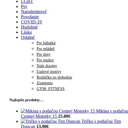
LGBT
Psy
Narodeninové
Povolanie
COVID-19
Hudobné
Láska
Ostatné
Pre bábätká
Pre mládež
Pre ženy
Pre mužov
Naše dizajny
Ľudové motívy
Rozlúčka zo slobodou
Znamenia
GYM- FITNESS
Najlepšie produkty…
Mikina s potlačo
Cestnej Motorky 15
25.80
€
Tričko s potlačou Tim
Duncan
13.90
€