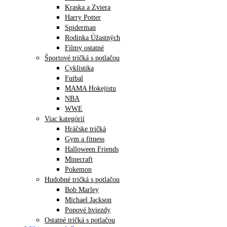
Kraska a Zviera
Harry Potter
Spiderman
Rodinka Úžastných
Filmy ostatné
Športové tričká s potlačou
Cyklistika
Futbal
MAMA Hokejistu
NBA
WWE
Viac kategórií
Hráčske tričká
Gym a fitness
Halloween Friends
Minecraft
Pokemon
Hudobné tričká s potlačou
Bob Marley
Michael Jackson
Popové hviezdy
Ostatné tričká s potlačou