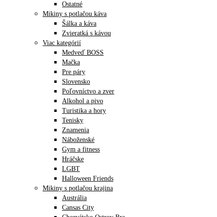
Ostatné
Mikiny s potlačou káva
Šálka a káva
Zvieratká s kávou
Viac kategórií
Medveď BOSS
Mačka
Pre páry
Slovensko
Poľovníctvo a zver
Alkohol a pivo
Turistika a hory
Tenisky
Znamenia
Náboženské
Gym a fitness
Hráčske
LGBT
Halloween Friends
Mikiny s potlačou krajina
Austrália
Cansas City