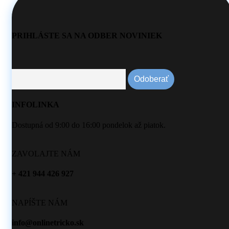
PRIHLÁSTE SA NA ODBER NOVINIEK
INFOLINKA
Dostupná od 9:00 do 16:00 pondelok až piatok.
ZAVOLAJTE NÁM
+ 421 944 426 927
NAPÍŠTE NÁM
info@onlinetricko.sk