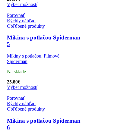
Výber možností
Porovnať
Rýchly náhľad
Obľúbené produkty
Mikina s potlačou Spiderman
5
Mikiny s potlačou
,
Filmové
,
Spiderman
Na sklade
25.80
€
Výber možností
Porovnať
Rýchly náhľad
Obľúbené produkty
Mikina s potlačou Spiderman
6