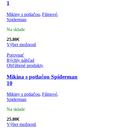
1
Mikiny s potlačou
,
Filmové
,
Spiderman
Na sklade
25.80
€
Výber možností
Porovnať
Rýchly náhľad
Obľúbené produkty
Mikina s potlačou Spiderman
10
Mikiny s potlačou
,
Filmové
,
Spiderman
Na sklade
25.80
€
Výber možností