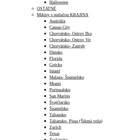
Halloween
OSTATNÉ
Mikiny s potlačou KRAJINA
Austrália
Cansas City
Chorvátsko- Ostrov Bra
Chorvátsko- Ostrov Vir
Chorvátsko- Zagreb
Dánsko
Florida
Grécko
Island
Malaga- Španielsko
Miami
Portugalsko
San Maríno
Švajčiarsko
Španielsko
Taliansko
Taliansko- Pissa (Šikmá veža)
Zurich
Texas
Toskánsko