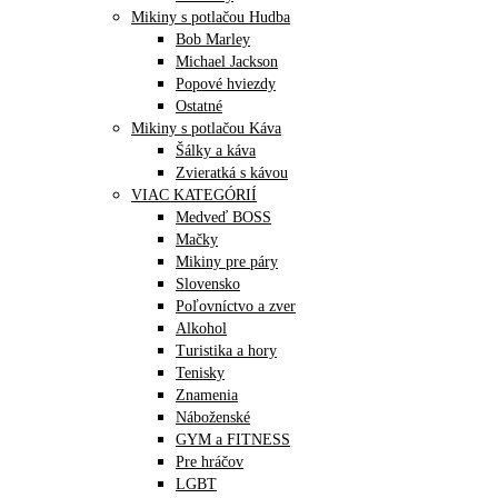
Mikiny s potlačou Hudba
Bob Marley
Michael Jackson
Popové hviezdy
Ostatné
Mikiny s potlačou Káva
Šálky a káva
Zvieratká s kávou
VIAC KATEGÓRIÍ
Medveď BOSS
Mačky
Mikiny pre páry
Slovensko
Poľovníctvo a zver
Alkohol
Turistika a hory
Tenisky
Znamenia
Náboženské
GYM a FITNESS
Pre hráčov
LGBT