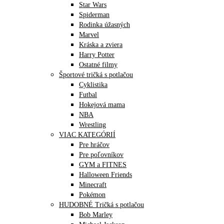
Star Wars
Spiderman
Rodinka úžasných
Marvel
Kráska a zviera
Harry Potter
Ostatné filmy
Športové tričká s potlačou
Cyklistika
Futbal
Hokejová mama
NBA
Wrestling
VIAC KATEGÓRIÍ
Pre hráčov
Pre poľovníkov
GYM a FITNES
Halloween Friends
Minecraft
Pokémon
HUDOBNÉ Tričká s potlačou
Bob Marley