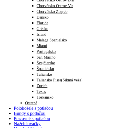
Chorvátsko Ostrov Bra
Chorvátsko Ostrov Vir
Chorvátsko Zagreb
Dánsko
Florida
Grécko
Island
Malaga Španielsko
Miami
Portugalsko
San Maríno
Švajčiarsko
Španielsko
Taliansko
Taliansko Pissa(Šikmá veža)
Zurich
Texas
Toskánsko
Ostatné
Polokošele s potlačou
Bundy s potlačou
Pracovné s potlačou
Nažehľovačky