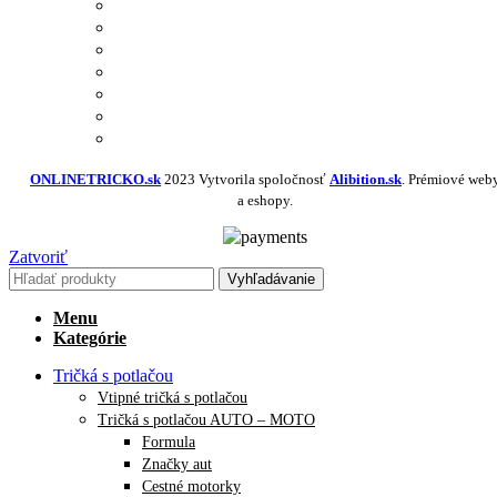
TRIČKÁ S POTLAČOU
MIKINY S POTLAČOU
BUNDY S POTLAČOU
NAŽEHĽOVAČKY
POLOKOŠELE S POTLAČOU
PRACOVNÉ S POTLAČOU
NAVRHNÚŤ VLASTNÝ TEXTIL
ONLINETRICKO.sk
2023 Vytvorila spoločnosť
Alibition.sk
. Prémiové web
a eshopy.
Zatvoriť
Vyhľadávanie
Menu
Kategórie
Tričká s potlačou
Vtipné tričká s potlačou
Tričká s potlačou AUTO – MOTO
Formula
Značky aut
Cestné motorky