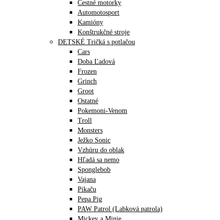
Cestné motorky
Automotosport
Kamióny
Konštrukčné stroje
DETSKÉ Tričká s potlačou
Cars
Doba Ľadová
Frozen
Grinch
Groot
Ostatné
Pokemoni-Venom
Troll
Monsters
Ježko Sonic
Vzhúru do oblak
Hľadá sa nemo
Sponglebob
Vajana
Pikaču
Pepa Pig
PAW Patrol (Labková patrola)
Mickey a Minie