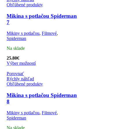
Obľúbené produkty
Mikina s potlačou Spiderman
7
Mikiny s potlačou
,
Filmové
,
Spiderman
Na sklade
25.80
€
Výber možností
Porovnať
Rýchly náhľad
Obľúbené produkty
Mikina s potlačou Spiderman
8
Mikiny s potlačou
,
Filmové
,
Spiderman
Na sklade