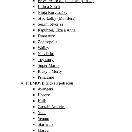
PAW PATROL (Labková patrola)
Lillo a Stitch
Ninja Korytnačky
Štvorkolky (Monsters)
Sezam otvor sa
Rapunzel, Elza a Anna
Dinosaury
Zootropolis
Walley
Na vlásku
Toy story
Super Mário
Ricky a Morty
Princezné
FILMOVÉ tričká s potlačou
Avengers
Horory
Hulk
Captain America
Yoda
Venom
Star wars
Marvel