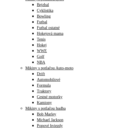
Bejzbal
Cyklistika
Bowling
Futbal
Futbal ostatné
Hokejová mama
Tenis
Hokej
WWE
Golf
NBA
Mikiny s potlačou Auto-moto
Drift
Automobilové
Formula
Traktory
Cestné motorky
Kamiony
Mikiny s potlačou hudba
Bob Marley
Michael Jackson
Popové hviezdy