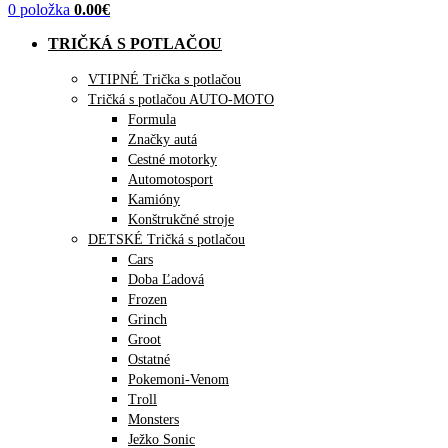
0
položka
0.00
€
TRIČKÁ S POTLAČOU
VTIPNÉ Trička s potlačou
Tričká s potlačou AUTO-MOTO
Formula
Značky autá
Cestné motorky
Automotosport
Kamióny
Konštrukčné stroje
DETSKÉ Tričká s potlačou
Cars
Doba Ľadová
Frozen
Grinch
Groot
Ostatné
Pokemoni-Venom
Troll
Monsters
Ježko Sonic