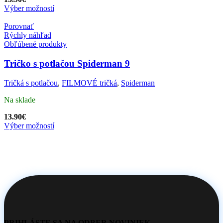
Výber možností
Porovnať
Rýchly náhľad
Obľúbené produkty
Tričko s potlačou Spiderman 9
Tričká s potlačou
,
FILMOVÉ tričká
,
Spiderman
Na sklade
13.90
€
Výber možností
PRIHLÁSTE SA NA ODBER NOVINIEK