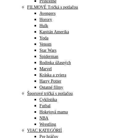
Princezné
FILMOVÉ Tričká s potlačou
Avengers
Horory
Hulk
Kapitán Amerika
Yoda
Venom
Star Wars
Spiderman
Rodinka úžasných
Marvel
Kráska a zviera
Harry Potter
Ostatné filmy
Športové tričká s potlačou
Cyklistika
Futbal
Hokejová mama
NBA
Wrestling
VIAC KATEGÓRIÍ
Pre hráčov