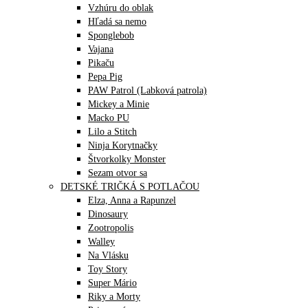
Vzhúru do oblak
Hľadá sa nemo
Sponglebob
Vajana
Pikaču
Pepa Pig
PAW Patrol (Labková patrola)
Mickey a Minie
Macko PU
Lilo a Stitch
Ninja Korytnačky
Štvorkolky Monster
Sezam otvor sa
DETSKÉ TRIČKÁ S POTLAČOU
Elza, Anna a Rapunzel
Dinosaury
Zootropolis
Walley
Na Vlásku
Toy Story
Super Mário
Riky a Morty