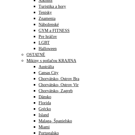
Alkohol
Turistika a hory
Tenisky
Znamenia
Náboženské
GYM a FITNESS
Pre hráčov
LGBT
Halloween
OSTATNÉ
Mikiny s potlačou KRAJINA
Austrália
Cansas City
Chorvátsko- Ostrov Bra
Chorvátsko- Ostrov Vir
Chorvátsko- Zagreb
Dánsko
Florida
Grécko
Island
Malaga- Španielsko
Miami
Portugalsko