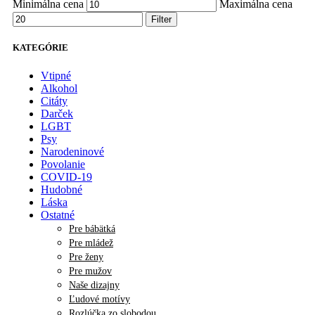
Minimálna cena
Maximálna cena
Filter
KATEGÓRIE
Vtipné
Alkohol
Citáty
Darček
LGBT
Psy
Narodeninové
Povolanie
COVID-19
Hudobné
Láska
Ostatné
Pre bábätká
Pre mládež
Pre ženy
Pre mužov
Naše dizajny
Ľudové motívy
Rozlúčka zo slobodou