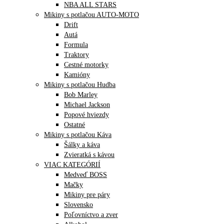
NBA ALL STARS
Mikiny s potlačou AUTO-MOTO
Drift
Autá
Formula
Traktory
Cestné motorky
Kamióny
Mikiny s potlačou Hudba
Bob Marley
Michael Jackson
Popové hviezdy
Ostatné
Mikiny s potlačou Káva
Šálky a káva
Zvieratká s kávou
VIAC KATEGÓRIÍ
Medveď BOSS
Mačky
Mikiny pre páry
Slovensko
Poľovníctvo a zver