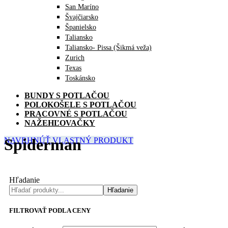
San Maríno
Švajčiarsko
Španielsko
Taliansko
Taliansko- Pissa (Šikmá veža)
Zurich
Texas
Toskánsko
BUNDY S POTLAČOU
POLOKOŠELE S POTLAČOU
PRACOVNÉ S POTLAČOU
NAŽEHĽOVAČKY
Spiderman
NAVRHNÚŤ VLASTNÝ PRODUKT
Hľadanie
Hľadanie
FILTROVAŤ PODLA CENY