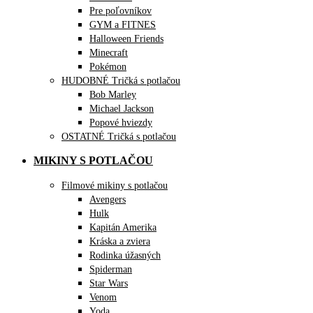
Pre poľovníkov
GYM a FITNES
Halloween Friends
Minecraft
Pokémon
HUDOBNÉ Tričká s potlačou
Bob Marley
Michael Jackson
Popové hviezdy
OSTATNÉ Tričká s potlačou
MIKINY S POTLAČOU
Filmové mikiny s potlačou
Avengers
Hulk
Kapitán Amerika
Kráska a zviera
Rodinka úžasných
Spiderman
Star Wars
Venom
Yoda