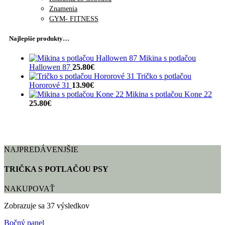
Znamenia
GYM- FITNESS
Najlepšie produkty…
Mikina s potlačou
Hallowen 87
25.80
€
Tričko s potlačou
Hororové 31
13.90
€
Mikina s potlačou Kone 22
25.80
€
NAJPREDÁVENJŠIE
TRIČKA S POTLAČOU PSY
NAKUPOVAŤ
Zobrazuje sa 37 výsledkov
Bočný panel