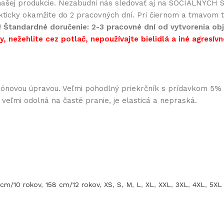
ašej produkcie. Nezabudni nás sledovať aj na SOCIÁLNYCH SI
akticky okamžite do 2 pracovných dní. Pri čiernom a tmavom te
!
Štandardné doručenie: 2-3 pracovné dní od vytvorenia obj
, nežehlite cez potlač, nepoužívajte bielidlá a iné agresívn
likónovou úpravou. Veľmi pohodlný priekrčník s prídavkom 5
e veľmi odolná na časté pranie, je elasticá a nepraská.
 cm/10 rokov
,
158 cm/12 rokov
,
XS
,
S
,
M
,
L
,
XL
,
XXL
,
3XL
,
4XL
,
5XL