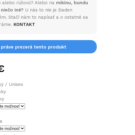
 alebo rúžovú? Alebo na
mikinu, bundu
 niečo iné?
U nás to nie je žiaden
ém. Stačí nám to napísať a o ostatné sa
ráme.
KONTAKT
i práve prezerá tento produkt
€
ý / Unisex
sky
ky
na