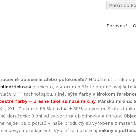
množstvo
Pridať do k
Polokošeľa
s
Porovnať
O
potlačou
Včelárstvo
20
 pracovné oblečenie alebo polokošeľu
? Hľadáte už tričko s 
nlinetricko.sk
je miesto, v ktorom môžete doplniť svoj šatní
potlače DTF technológiou.
Plné, sýte farby v širokom farebn
pestré farby – presne také sú naše mikiny.
Pánska mikina:
, XL, 2XL, Zloženie: 65 % bavlna + 35% polyester Strih: zľah
dné doručenie: 3 dni od vytvorenia objednávky a úhrady.
Objed
nejde iba o potlač – naše produkty sú vyrobené z materiálo
značkových predajniach. Vybrať si môžete aj
mikiny s potlač