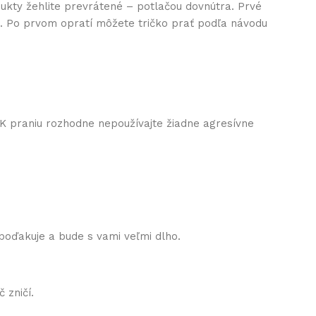
ukty žehlite prevrátené – potlačou dovnútra. Prvé
nu. Po prvom opratí môžete tričko prať podľa návodu
 K praniu rozhodne nepoužívajte žiadne agresívne
 poďakuje a bude s vami veľmi dlho.
 zničí.