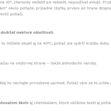
0°, chemicky nečistiť ani nebieliť, nepoužívať aviváž. Prod
 „rám“ okolo potlače, prípadne zbytky prvkov po hrane dizaj
vôli potlači.
 dodržať niektoré náležitosti.
to môžete skúsiť aj na 40°C, potlač ale vydrží kratšiu dobu.
otlačou na vnútornej strane – takže jednoducho naruby.
šej ho nechajte prirodzene uschnúť. Potlač vám za to určite
raňovačom škvŕn
aj chemikáliám, ktoré väčšinou textil aj potlač