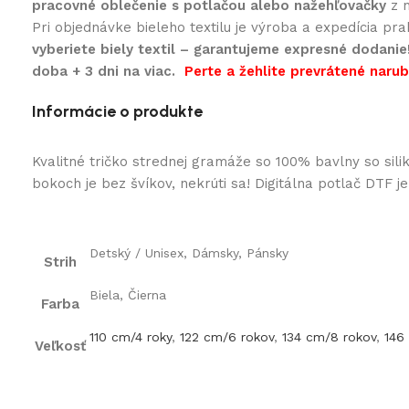
pracovné oblečenie s potlačou alebo nažehľovačky
z n
Pri objednávke bieleho textilu je výroba a expedícia pr
vyberiete biely textil – garantujeme expresné dodanie
doba + 3 dni na viac.
Perte a žehlite prevrátené naruby
Informácie o produkte
Kvalitné tričko strednej gramáže so 100% bavlny so si
bokoch je bez švíkov, nekrúti sa! Digitálna potlač DTF j
Detský / Unisex, Dámsky, Pánsky
Strih
Biela, Čierna
Farba
110 cm/4 roky
,
122 cm/6 rokov
,
134 cm/8 rokov
,
146
Veľkosť