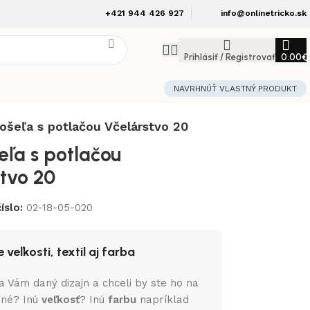
+421 944 426 927
info@onlinetricko.sk
Prihlásiť / Registrovať
0.00
€
NAVRHNÚŤ VLASTNÝ PRODUKT
ošeľa s potlačou Včelárstvo 20
eľa s potlačou
tvo 20
íslo:
02-18-05-020
 veľkosti, textil aj farba
a Vám daný dizajn a chceli by ste ho na
iné? Inú
veľkosť
? Inú
farbu
napríklad