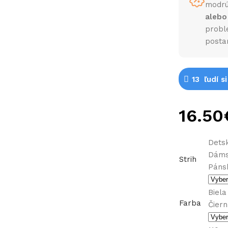
modrú
alebo
probl
posta
13
ľudí s
Detsk
Dám
Strih
Páns
Biela
Farba
Čier