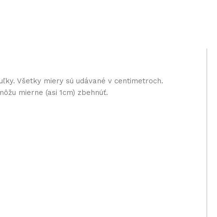
uľky. Všetky miery sú udávané v centimetroch.
môžu mierne (asi 1cm) zbehnúť.