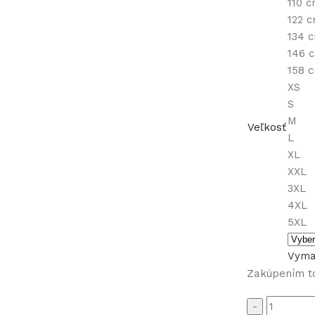
110 
122 
134 
146 
158 
XS
S
M
Veľkosť
L
XL
XXL
3XL
4XL
5XL
Vyma
Zakúpením t