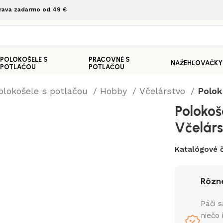
rava zadarmo od 49 €
POLOKOŠELE S
PRACOVNÉ S
NAŽEHĽOVAČKY
POTLAČOU
POTLAČOU
olokošele s potlačou
Hobby
Včelárstvo
Polok
Polokoš
Včelárs
Katalógové č
Rôzne
Páči s
niečo 