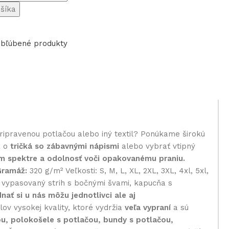
ošíka
bľúbené produkty
pripravenou potlačou alebo iný textil? Ponúkame širokú
k o
tričká so zábavnými nápismi
alebo vybrať vtipný
om spektre a odolnosť voči opakovanému praniu.
Gramáž:
320 g/m² Veľkosti: S, M, L, XL, 2XL, 3XL, 4xl, 5xl,
ka vypasovaný strih s bočnými švami, kapucňa s
nať si u nás môžu jednotlivci ale aj
v vysokej kvality, ktoré vydržia
veľa vypraní
a sú
ou, polokošele s potlačou, bundy s potlačou,