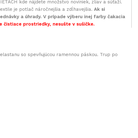
EŤACH kde nájdete množstvo noviniek, zliav a súťaží.
xtile je potlač náročnejšia a zdĺhavejšia.
Ak si
ednávky a úhrady. V prípade výberu inej farby čakacia
e čistiace prostriedky, nesušte v sušičke.
% elastanu so spevňujúcou ramennou páskou. Trup po