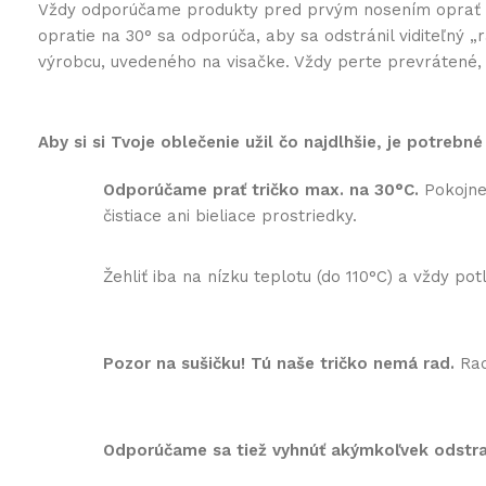
Vždy odporúčame produkty pred prvým nosením oprať na 3
opratie na 30° sa odporúča, aby sa odstránil viditeľný
výrobcu, uvedeného na visačke. Vždy perte prevrátené, k
Aby si si Tvoje oblečenie užil čo najdlhšie, je potrebné
Odporúčame prať tričko max. na 30°C.
Pokojne 
čistiace ani bieliace prostriedky.
Žehliť iba na nízku teplotu (do 110°C) a vždy p
Pozor na sušičku! Tú naše tričko nemá rad.
Rad
Odporúčame sa tiež vyhnúť akýmkoľvek odst