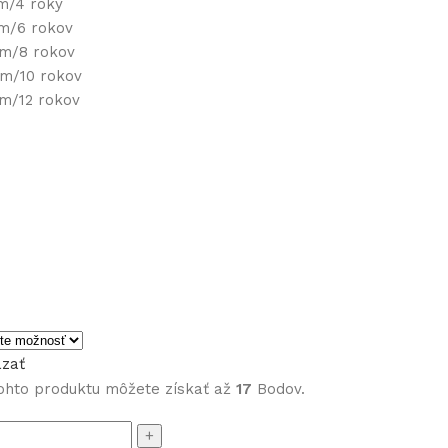
cm/4 roky
cm/6 rokov
cm/8 rokov
cm/10 rokov
cm/12 rokov
zať
ohto produktu môžete získať až
17
Bodov.