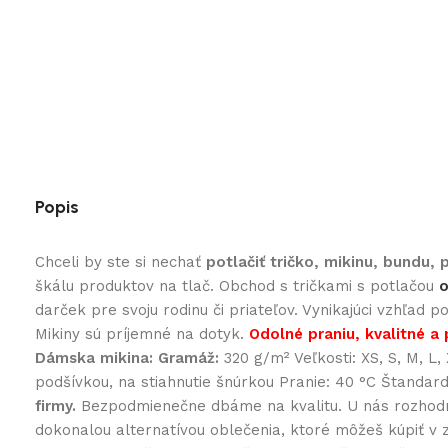
Popis
Chceli by ste si nechať
potlačiť tričko, mikinu, bundu,
škálu produktov na tlač. Obchod s tričkami s potlačou
o
darček pre svoju rodinu či priateľov. Vynikajúci vzhľad 
Mikiny sú príjemné na dotyk.
Odolné praniu, kvalitné a 
Dámska mikina:
Gramáž:
320 g/m² Veľkosti: XS, S, M, L
podšívkou, na stiahnutie šnúrkou Pranie: 40 °C Štandar
firmy.
Bezpodmienečne dbáme na kvalitu. U nás rozhodne 
dokonalou alternatívou oblečenia, ktoré môžeš kúpiť v 