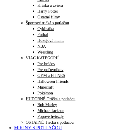
Kráska a zviera
Harry Potter
Ostatné filmy
Športové tričká s potlačou
Cyklistika
Futbal
Hokejová mama
NBA
Wrestling
VIAC KATEGÓRIÍ
Pre hráčov
Pre poľovníkov
GYM a FITNES
Halloween Friends
Minecraft
Pokémon
HUDOBNÉ Tričká s potlačou
Bob Marley
Michael Jackson
Popové hviezdy
OSTATNÉ Tričká s potlačou
MIKINY S POTLAČOU