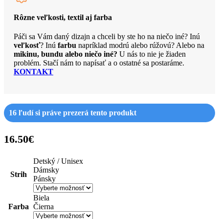
Rôzne veľkosti, textil aj farba
Páči sa Vám daný dizajn a chceli by ste ho na niečo iné? Inú
veľkosť
? Inú
farbu
napríklad modrú alebo rúžovú? Alebo na
mikinu, bundu alebo niečo iné?
U nás to nie je žiaden
problém. Stačí nám to napísať a o ostatné sa postaráme.
KONTAKT
16
ľudí si práve prezerá tento produkt
16.50
€
Detský / Unisex
Dámsky
Strih
Pánsky
Biela
Farba
Čierna