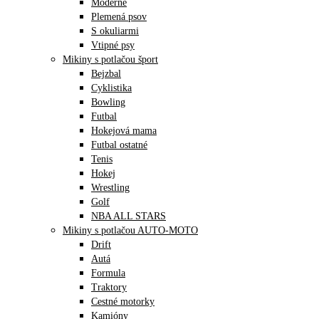
Moderné
Plemená psov
S okuliarmi
Vtipné psy
Mikiny s potlačou šport
Bejzbal
Cyklistika
Bowling
Futbal
Hokejová mama
Futbal ostatné
Tenis
Hokej
Wrestling
Golf
NBA ALL STARS
Mikiny s potlačou AUTO-MOTO
Drift
Autá
Formula
Traktory
Cestné motorky
Kamióny