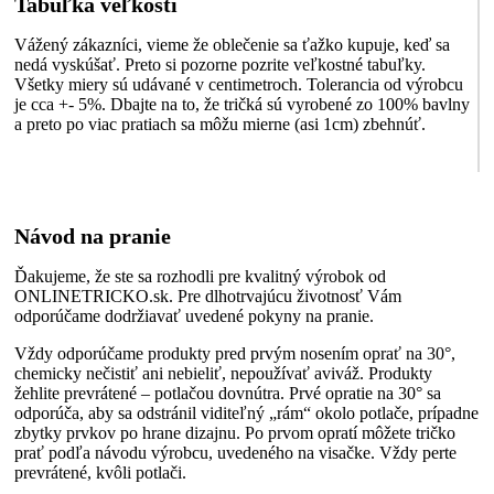
Tabuľka veľkostí
Vážený zákazníci, vieme že oblečenie sa ťažko kupuje, keď sa
nedá vyskúšať. Preto si pozorne pozrite veľkostné tabuľky.
Všetky miery sú udávané v centimetroch. Tolerancia od výrobcu
je cca +- 5%. Dbajte na to, že tričká sú vyrobené zo 100% bavlny
a preto po viac pratiach sa môžu mierne (asi 1cm) zbehnúť.
Návod na pranie
Ďakujeme, že ste sa rozhodli pre kvalitný výrobok od
ONLINETRICKO.sk. Pre dlhotrvajúcu životnosť Vám
odporúčame dodržiavať uvedené pokyny na pranie.
Vždy odporúčame produkty pred prvým nosením oprať na 30°,
chemicky nečistiť ani nebieliť, nepoužívať aviváž. Produkty
žehlite prevrátené – potlačou dovnútra. Prvé opratie na 30° sa
odporúča, aby sa odstránil viditeľný „rám“ okolo potlače, prípadne
zbytky prvkov po hrane dizajnu. Po prvom opratí môžete tričko
prať podľa návodu výrobcu, uvedeného na visačke. Vždy perte
prevrátené, kvôli potlači.