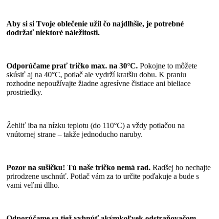
Aby si si Tvoje oblečenie užil čo najdlhšie, je potrebné
dodržať niektoré náležitosti.
Odporúčame prať tričko max. na 30°C.
Pokojne to môžete
skúsiť aj na 40°C, potlač ale vydrží kratšiu dobu. K praniu
rozhodne nepoužívajte žiadne agresívne čistiace ani bieliace
prostriedky.
Žehliť iba na nízku teplotu (do 110°C) a vždy potlačou na
vnútornej strane – takže jednoducho naruby.
Pozor na sušičku! Tú naše tričko nemá rad.
Radšej ho nechajte
prirodzene uschnúť. Potlač vám za to určite poďakuje a bude s
vami veľmi dlho.
Odporúčame sa tiež vyhnúť akýmkoľvek odstraňovačom