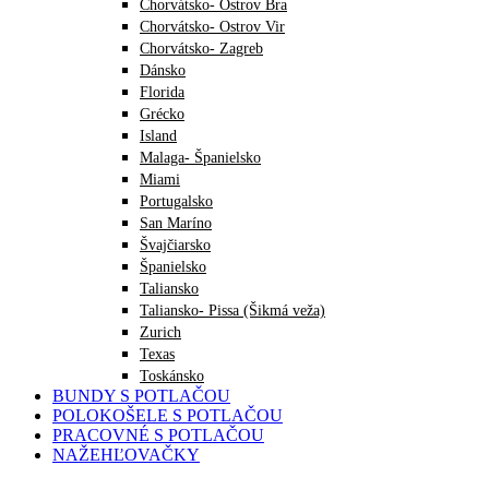
Chorvátsko- Ostrov Bra
Chorvátsko- Ostrov Vir
Chorvátsko- Zagreb
Dánsko
Florida
Grécko
Island
Malaga- Španielsko
Miami
Portugalsko
San Maríno
Švajčiarsko
Španielsko
Taliansko
Taliansko- Pissa (Šikmá veža)
Zurich
Texas
Toskánsko
BUNDY S POTLAČOU
POLOKOŠELE S POTLAČOU
PRACOVNÉ S POTLAČOU
NAŽEHĽOVAČKY