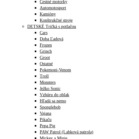
Cestné motorky
Automotosport
Kamióny
Konštrukčné stroje
DETSKÉ Tričká s potlačou
Cars
Doba Ľadová
Frozen
Grinch
Groot
Ostatné
Pokemoni-Venom
Troll
Monsters
Ježko Sonic
Vzhúru do oblak
Hľadá sa nemo
Sponglebob
Vajana
Pikaču
Pepa Pig
PAW Patrol (Labková patrola)
Mickey a Minie