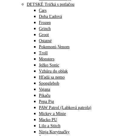
DETSKÉ Tričká s potlačou
Cars
Doba Ľadová
Frozen
Grinch
Groot
Ostatné
Pokemoni-Venom
Troll
Monsters
Ježko Sonic
Vzhúru do oblak
Hľadá sa nemo
Sponglebob
Vajana
Pikaču
Pepa Pig
PAW Patrol (Labková patrola)
Mickey a Minie
Macko PU
Lilo a Stitch
Ninja Korytnačky