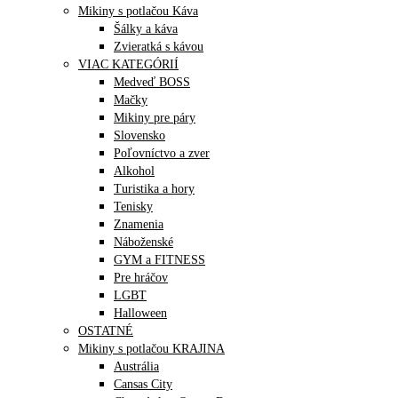
Mikiny s potlačou Káva
Šálky a káva
Zvieratká s kávou
VIAC KATEGÓRIÍ
Medveď BOSS
Mačky
Mikiny pre páry
Slovensko
Poľovníctvo a zver
Alkohol
Turistika a hory
Tenisky
Znamenia
Náboženské
GYM a FITNESS
Pre hráčov
LGBT
Halloween
OSTATNÉ
Mikiny s potlačou KRAJINA
Austrália
Cansas City