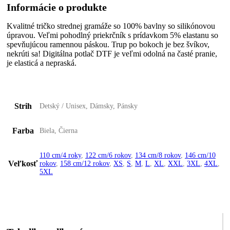
Informácie o produkte
Kvalitné tričko strednej gramáže so 100% bavlny so silikónovou
úpravou. Veľmi pohodlný priekrčník s prídavkom 5% elastanu so
spevňujúcou ramennou páskou. Trup po bokoch je bez švíkov,
nekrúti sa! Digitálna potlač DTF je veľmi odolná na časté pranie,
je elasticá a nepraská.
Strih
Detský / Unisex, Dámsky, Pánsky
Farba
Biela, Čierna
110 cm/4 roky
,
122 cm/6 rokov
,
134 cm/8 rokov
,
146 cm/10
Veľkosť
rokov
,
158 cm/12 rokov
,
XS
,
S
,
M
,
L
,
XL
,
XXL
,
3XL
,
4XL
,
5XL