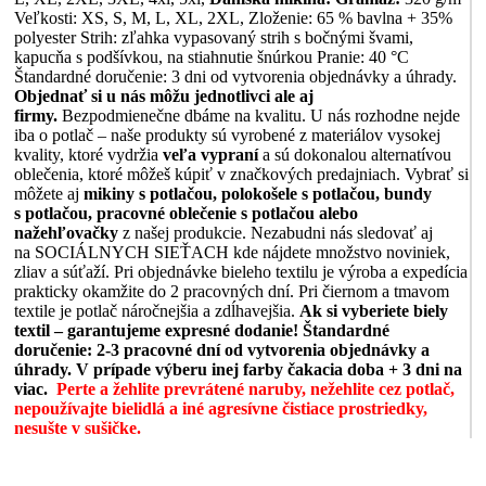
Veľkosti: XS, S, M, L, XL, 2XL, Zloženie: 65 % bavlna + 35%
polyester Strih: zľahka vypasovaný strih s bočnými švami,
kapucňa s podšívkou, na stiahnutie šnúrkou Pranie: 40 °C
Štandardné doručenie: 3 dni od vytvorenia objednávky a úhrady.
Objednať si u nás môžu jednotlivci ale aj
firmy.
Bezpodmienečne dbáme na kvalitu. U nás rozhodne nejde
iba o potlač – naše produkty sú vyrobené z materiálov vysokej
kvality, ktoré vydržia
veľa vypraní
a sú dokonalou alternatívou
oblečenia, ktoré môžeš kúpiť v značkových predajniach. Vybrať si
môžete aj
mikiny s potlačou, polokošele s potlačou, bundy
s potlačou, pracovné oblečenie s potlačou alebo
nažehľovačky
z našej produkcie. Nezabudni nás sledovať aj
na SOCIÁLNYCH SIEŤACH kde nájdete množstvo noviniek,
zliav a súťaží. Pri objednávke bieleho textilu je výroba a expedícia
prakticky okamžite do 2 pracovných dní. Pri čiernom a tmavom
textile je potlač náročnejšia a zdĺhavejšia.
Ak si vyberiete biely
textil – garantujeme expresné dodanie!
Štandardné
doručenie: 2-3 pracovné dní od vytvorenia objednávky a
úhrady. V prípade výberu inej farby čakacia doba + 3 dni na
viac.
Perte a žehlite prevrátené naruby, nežehlite cez potlač,
nepoužívajte bielidlá a iné agresívne čistiace prostriedky,
nesušte v sušičke.