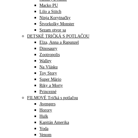
Macko PU
Lilo a Stitch
Ninja Korytnačky
Štvorkolky Monster
Sezam otvor sa
DETSKÉ TRIČKÁ S POTLAČOU
Elza, Anna a Rapunzel
Dinosaury
Zootropolis
Walley
Na Vlásku
Toy Story
Super Mário
Riky a Morty
Princezné
FILMOVÉ Tričká s potlačou
Avengers
Horory
Hulk
Kapitán Amerika
Yoda
Venom