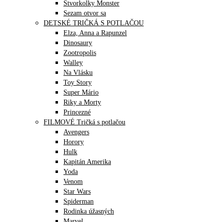
Štvorkolky Monster
Sezam otvor sa
DETSKÉ TRIČKÁ S POTLAČOU
Elza, Anna a Rapunzel
Dinosaury
Zootropolis
Walley
Na Vlásku
Toy Story
Super Mário
Riky a Morty
Princezné
FILMOVÉ Tričká s potlačou
Avengers
Horory
Hulk
Kapitán Amerika
Yoda
Venom
Star Wars
Spiderman
Rodinka úžasných
Marvel