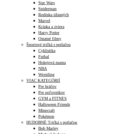
Star Wars
Spiderman
Rodinka úžasných
Marvel
Kráska a zviera
Harry Potter
Ostatné filmy
Športové tričká s potlačou
Cyklistika
Futbal
Hokejová mama
NBA
Wrestling
VIAC KATEGÓRIÍ
Pre hráčov
Pre poľovníkov
GYM a FITNES
Halloween Friends
Minecraft
Pokémon
HUDOBNÉ Tričká s potlačou
Bob Marley