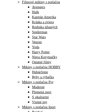
Filmové mikiny s potlačou
Avengers
Hulk
Kapitán Amerika
Kráska a zviera
Rodinka úžasných
Spiderman
Star Wars
Venom
Yoda
Harry Potter
Ninja Korytnačky
Ostatné filmy
Mikiny s potlačou HOBBY
Hubárčenie
Ryby a rybačka
Mikiny s potlačou Psy
Moderné
Plemená psov
S okuliarmi
Vtipné psy
Mikiny s potlačou šport