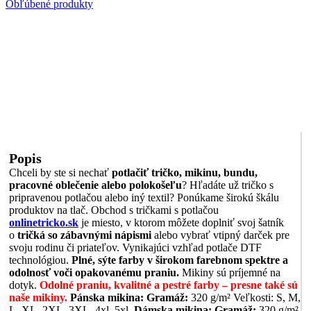
Obľúbené produkty
Popis
Chceli by ste si nechať
potlačiť tričko, mikinu, bundu,
pracovné oblečenie alebo polokošeľu
? Hľadáte už tričko s
pripravenou potlačou alebo iný textil? Ponúkame širokú škálu
produktov na tlač. Obchod s tričkami s potlačou
onlinetricko.sk
je miesto, v ktorom môžete doplniť svoj šatník
o
tričká so zábavnými nápismi
alebo vybrať vtipný darček pre
svoju rodinu či priateľov. Vynikajúci vzhľad potlače DTF
technológiou.
Plné, sýte farby v širokom farebnom spektre a
odolnosť voči opakovanému praniu.
Mikiny sú príjemné na
dotyk.
Odolné praniu, kvalitné a pestré farby – presne také sú
naše mikiny.
Pánska mikina:
Gramáž:
320 g/m² Veľkosti: S, M,
L, XL, 2XL, 3XL, 4xl, 5xl,
Dámska mikina:
Gramáž:
320 g/m²