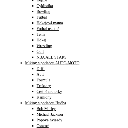
Bejzbal
Cyklistika
Bowling
Futbal
Hokejová mama
Futbal ostatné
Tenis
Hokej
Wrestling
Golf
NBA ALL STARS
Mikiny s potlačou AUTO-MOTO
Drift
Autá
Formula
Traktory
Cestné motorky
Kamióny
Mikiny s potlačou Hudba
Bob Marley
Michael Jackson
Popové hviezdy
Ostatné