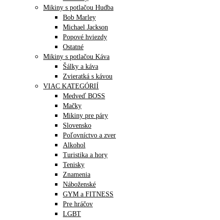
Mikiny s potlačou Hudba
Bob Marley
Michael Jackson
Popové hviezdy
Ostatné
Mikiny s potlačou Káva
Šálky a káva
Zvieratká s kávou
VIAC KATEGÓRIÍ
Medveď BOSS
Mačky
Mikiny pre páry
Slovensko
Poľovníctvo a zver
Alkohol
Turistika a hory
Tenisky
Znamenia
Náboženské
GYM a FITNESS
Pre hráčov
LGBT