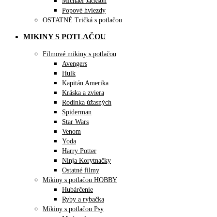
Michael Jackson
Popové hviezdy
OSTATNÉ Tričká s potlačou
MIKINY S POTLAČOU
Filmové mikiny s potlačou
Avengers
Hulk
Kapitán Amerika
Kráska a zviera
Rodinka úžasných
Spiderman
Star Wars
Venom
Yoda
Harry Potter
Ninja Korytnačky
Ostatné filmy
Mikiny s potlačou HOBBY
Hubárčenie
Ryby a rybačka
Mikiny s potlačou Psy