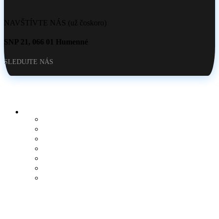
NAVŠTÍVTE NÁS (už čoskoro)
SNP 21, 066 01 Humenné
SLEDUJTE NÁS
PRE KLIENTOV
O NÁS
AKO SI VYTVORIŤ POTLAČ
BLOG
OBCHOD
KONTAKT
OBĽÚBENÉ PRODUKTY
POROVNÁVAČ
DÔLEŽITÉ