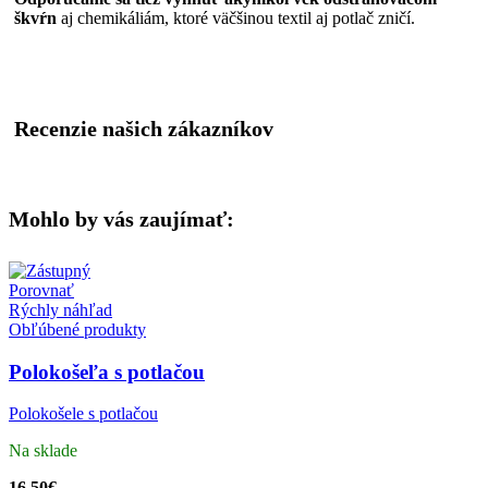
škvŕn
aj chemikáliám, ktoré väčšinou textil aj potlač zničí.
Recenzie našich zákazníkov
Mohlo by vás zaujímať:
Porovnať
Rýchly náhľad
Obľúbené produkty
Polokošeľa s potlačou
Polokošele s potlačou
Na sklade
16.50
€