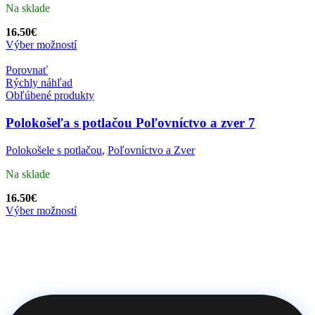
Na sklade
16.50
€
Výber možností
Porovnať
Rýchly náhľad
Obľúbené produkty
Polokošeľa s potlačou Poľovníctvo a zver 7
Polokošele s potlačou
,
Poľovníctvo a Zver
Na sklade
16.50
€
Výber možností