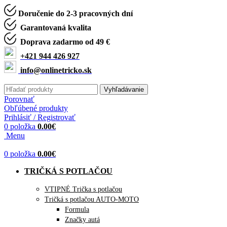
Doručenie do 2-3 pracovných dní
Garantovaná kvalita
Doprava zadarmo od 49 €
+421 944 426 927
info@onlinetricko.sk
Vyhľadávanie
Porovnať
Obľúbené produkty
Prihlásiť / Registrovať
0
položka
0.00
€
Menu
0
položka
0.00
€
TRIČKÁ S POTLAČOU
VTIPNÉ Trička s potlačou
Tričká s potlačou AUTO-MOTO
Formula
Značky autá