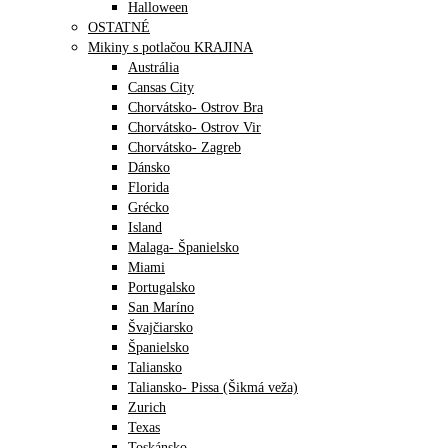
Halloween
OSTATNÉ
Mikiny s potlačou KRAJINA
Austrália
Cansas City
Chorvátsko- Ostrov Bra
Chorvátsko- Ostrov Vir
Chorvátsko- Zagreb
Dánsko
Florida
Grécko
Island
Malaga- Španielsko
Miami
Portugalsko
San Maríno
Švajčiarsko
Španielsko
Taliansko
Taliansko- Pissa (Šikmá veža)
Zurich
Texas
Toskánsko