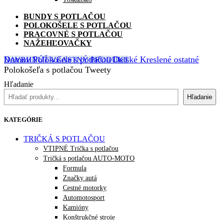
BUNDY S POTLAČOU
POLOKOŠELE S POTLAČOU
PRACOVNÉ S POTLAČOU
NAŽEHĽOVAČKY
Domov
Polokošele s potlačou
Detské
Kreslené ostatné
NAVRHNÚŤ VLASTNÝ PRODUKT
Polokošeľa s potlačou Tweety
Hľadanie
Hľadanie
KATEGÓRIE
TRIČKÁ S POTLAČOU
VTIPNÉ Trička s potlačou
Tričká s potlačou AUTO-MOTO
Formula
Značky autá
Cestné motorky
Automotosport
Kamióny
Konštrukčné stroje