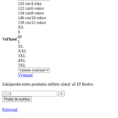
110 cm/4 roky
122 cm/6 rokov
134 cm/8 rokov
146 cm/10 rokov
158 cm/12 rokov
XS
S
M
Veľkosť
L
XL
XXL
3XL
4XL
5XL
Vymazať
Zakúpením tohto produktu môžete získať až
17
Bodov.
množstvo
Polokošeľa
Pridať do košíka
s
potlačou
Porovnať
Tweety