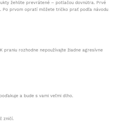
ukty žehlite prevrátené – potlačou dovnútra. Prvé
nu. Po prvom opratí môžete tričko prať podľa návodu
 K praniu rozhodne nepoužívajte žiadne agresívne
 poďakuje a bude s vami veľmi dlho.
 zničí.