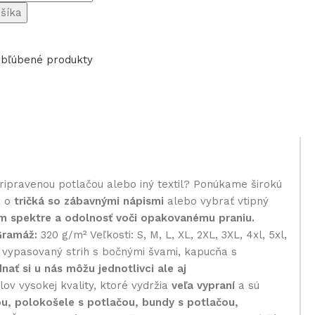
ošíka
bľúbené produkty
pripravenou potlačou alebo iný textil? Ponúkame širokú
k o
tričká so zábavnými nápismi
alebo vybrať vtipný
om spektre a odolnosť voči opakovanému praniu.
Gramáž:
320 g/m² Veľkosti: S, M, L, XL, 2XL, 3XL, 4xl, 5xl,
ka vypasovaný strih s bočnými švami, kapucňa s
nať si u nás môžu jednotlivci ale aj
v vysokej kvality, ktoré vydržia
veľa vypraní
a sú
ou, polokošele s potlačou, bundy s potlačou,