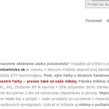
množstvo
Pridať do k
Polokošeľa
s
Porovnať
O
potlačou
Tarot
23
 pracovné oblečenie alebo polokošeľu
? Hľadáte už tričko s 
nlinetricko.sk
je miesto, v ktorom môžete doplniť svoj šatní
potlače DTF technológiou.
Plné, sýte farby v širokom farebn
pestré farby – presne také sú naše mikiny.
Pánska mikina:
, XL, 2XL, Zloženie: 65 % bavlna + 35% polyester Strih: zľah
dné doručenie: 3 dni od vytvorenia objednávky a úhrady.
Objed
nejde iba o potlač – naše produkty sú vyrobené z materiálo
značkových predajniach. Vybrať si môžete aj
mikiny s potlač