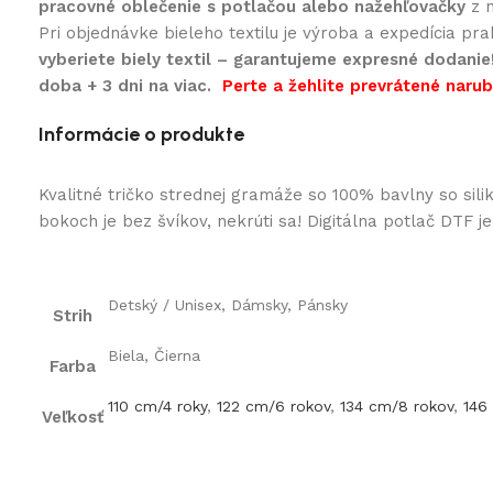
pracovné oblečenie s potlačou alebo nažehľovačky
z n
Pri objednávke bieleho textilu je výroba a expedícia pr
vyberiete biely textil – garantujeme expresné dodanie
doba + 3 dni na viac.
Perte a žehlite prevrátené naruby
Informácie o produkte
Kvalitné tričko strednej gramáže so 100% bavlny so si
bokoch je bez švíkov, nekrúti sa! Digitálna potlač DTF j
Detský / Unisex, Dámsky, Pánsky
Strih
Biela, Čierna
Farba
110 cm/4 roky
,
122 cm/6 rokov
,
134 cm/8 rokov
,
146
Veľkosť