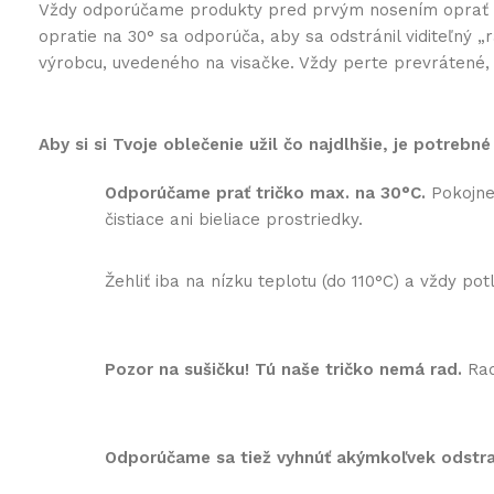
Vždy odporúčame produkty pred prvým nosením oprať na 3
opratie na 30° sa odporúča, aby sa odstránil viditeľný
výrobcu, uvedeného na visačke. Vždy perte prevrátené, k
Aby si si Tvoje oblečenie užil čo najdlhšie, je potrebné
Odporúčame prať tričko max. na 30°C.
Pokojne 
čistiace ani bieliace prostriedky.
Žehliť iba na nízku teplotu (do 110°C) a vždy p
Pozor na sušičku! Tú naše tričko nemá rad.
Rad
Odporúčame sa tiež vyhnúť akýmkoľvek odst