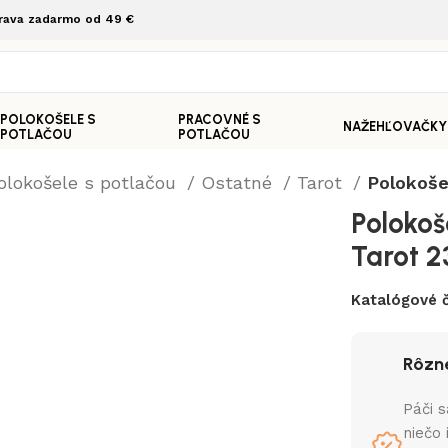
rava zadarmo od 49 €
POLOKOŠELE S
PRACOVNÉ S
NAŽEHĽOVAČKY
POTLAČOU
POTLAČOU
olokošele s potlačou
Ostatné
Tarot
Polokoše
Polokoš
Tarot 2
Katalógové č
Rôzne
Páči s
niečo 