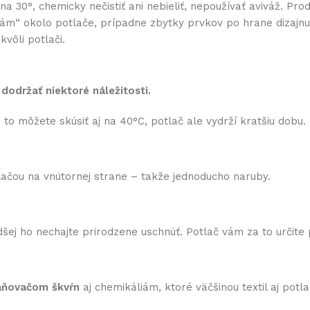
0°, chemicky nečistiť ani nebieliť, nepoužívať aviváž. Prod
 „rám“ okolo potlače, prípadne zbytky prvkov po hrane dizaj
vôli potlači.
 dodržať niektoré náležitosti.
to môžete skúsiť aj na 40°C, potlač ale vydrží kratšiu dobu.
otlačou na vnútornej strane – takže jednoducho naruby.
šej ho nechajte prirodzene uschnúť. Potlač vám za to určite
raňovačom škvŕn
aj chemikáliám, ktoré väčšinou textil aj potlač