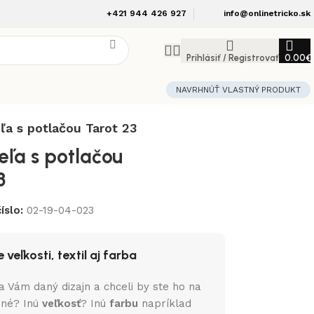
+421 944 426 927
info@onlinetricko.sk
Prihlásiť / Registrovať
0.00
€
NAVRHNÚŤ VLASTNÝ PRODUKT
ľa s potlačou Tarot 23
eľa s potlačou
3
íslo:
02-19-04-023
 veľkosti, textil aj farba
a Vám daný dizajn a chceli by ste ho na
iné? Inú
veľkosť
? Inú
farbu
napríklad