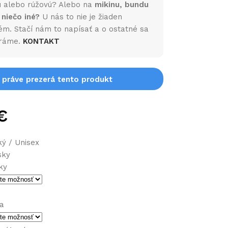
 alebo rúžovú? Alebo na
mikinu, bundu
 niečo iné?
U nás to nie je žiaden
ém. Stačí nám to napísať a o ostatné sa
ráme.
KONTAKT
i práve prezerá tento produkt
€
ý / Unisex
sky
ky
na