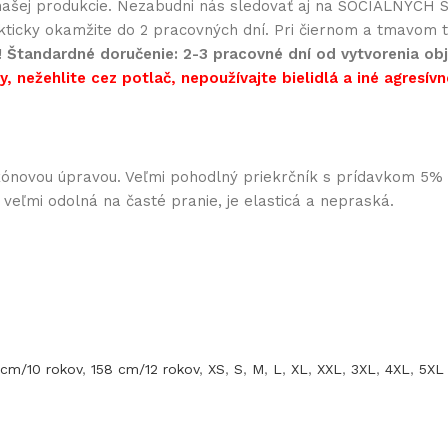
ašej produkcie. Nezabudni nás sledovať aj na SOCIÁLNYCH SI
akticky okamžite do 2 pracovných dní. Pri čiernom a tmavom te
!
Štandardné doručenie: 2-3 pracovné dní od vytvorenia obj
, nežehlite cez potlač, nepoužívajte bielidlá a iné agresívn
likónovou úpravou. Veľmi pohodlný priekrčník s prídavkom 5
e veľmi odolná na časté pranie, je elasticá a nepraská.
 cm/10 rokov
,
158 cm/12 rokov
,
XS
,
S
,
M
,
L
,
XL
,
XXL
,
3XL
,
4XL
,
5XL