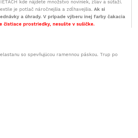
EŤACH kde nájdete množstvo noviniek, zliav a súťaží.
xtile je potlač náročnejšia a zdĺhavejšia.
Ak si
ednávky a úhrady. V prípade výberu inej farby čakacia
e čistiace prostriedky, nesušte v sušičke.
% elastanu so spevňujúcou ramennou páskou. Trup po