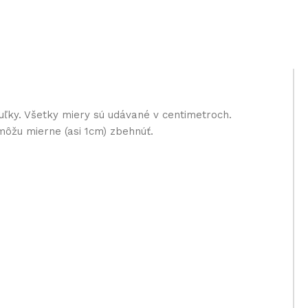
uľky. Všetky miery sú udávané v centimetroch.
môžu mierne (asi 1cm) zbehnúť.