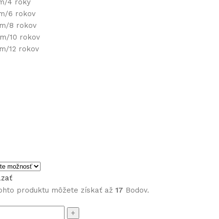
cm/4 roky
cm/6 rokov
cm/8 rokov
cm/10 rokov
cm/12 rokov
zať
ohto produktu môžete získať až
17
Bodov.