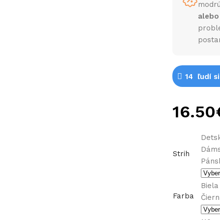
modrú
alebo
probl
posta
14
ľudí s
Detsk
Dám
Strih
Páns
Biela
Farba
Čier