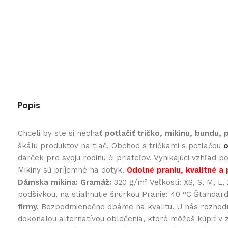
Popis
Chceli by ste si nechať
potlačiť tričko, mikinu, bundu,
škálu produktov na tlač. Obchod s tričkami s potlačou
o
darček pre svoju rodinu či priateľov. Vynikajúci vzhľad 
Mikiny sú príjemné na dotyk.
Odolné praniu, kvalitné a 
Dámska mikina:
Gramáž:
320 g/m² Veľkosti: XS, S, M, L
podšívkou, na stiahnutie šnúrkou Pranie: 40 °C Štandar
firmy.
Bezpodmienečne dbáme na kvalitu. U nás rozhodne 
dokonalou alternatívou oblečenia, ktoré môžeš kúpiť v 