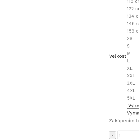
110 
122 
134 
146 
158 
XS
S
M
Veľkosť
L
XL
XXL
3XL
4XL
5XL
Vyma
Zakúpením t