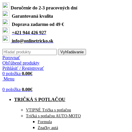
Doručenie do 2-3 pracovných dní
Garantovaná kvalita
Doprava zadarmo od 49 €
+421 944 426 927
info@onlinetricko.sk
Vyhľadávanie
Porovnať
Obľúbené produkty
Prihlásiť / Registrovať
0
položka
0.00
€
Menu
0
položka
0.00
€
TRIČKÁ S POTLAČOU
VTIPNÉ Trička s potlačou
Tričká s potlačou AUTO-MOTO
Formula
Značky autá