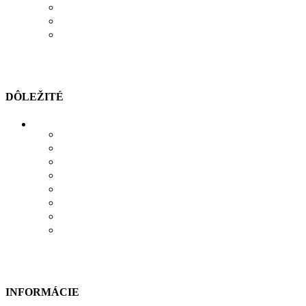
KONTAKT
OBĽÚBENÉ PRODUKTY
POROVNÁVAČ
DÔLEŽITÉ
MOŽNOSTI PLATBY
MOŽNOSTI DOPRAVY
REKLAMÁCIE
SÚBORY COOKIES
SÚBORY NA STIAHNUTIE
OCHRANA OSOBNÝCH ÚDAJOV
OBCHODNÉ PODMIENKY
ODSTÚPIŤ OD ZMLUVY TU
INFORMÁCIE