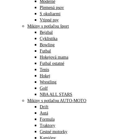
Moderné
Plemená psov
S okuliarmi
Vtipné psy
Mikiny s potlačou šport
Bejzbal
Cyklistika
Bowling
Futbal
Hokejová mama
Futbal ostatné
Tenis
Hokej
Wrestling
Golf
NBA ALL STARS
Mikiny s potlačou AUTO-MOTO
Drift
Autá
Formula
Traktory
Cestné motorky
Kamióny