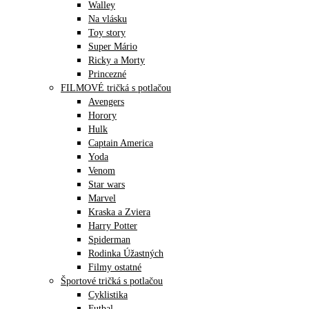
Walley
Na vlásku
Toy story
Super Mário
Ricky a Morty
Princezné
FILMOVÉ tričká s potlačou
Avengers
Horory
Hulk
Captain America
Yoda
Venom
Star wars
Marvel
Kraska a Zviera
Harry Potter
Spiderman
Rodinka Úžastných
Filmy ostatné
Športové tričká s potlačou
Cyklistika
Futbal