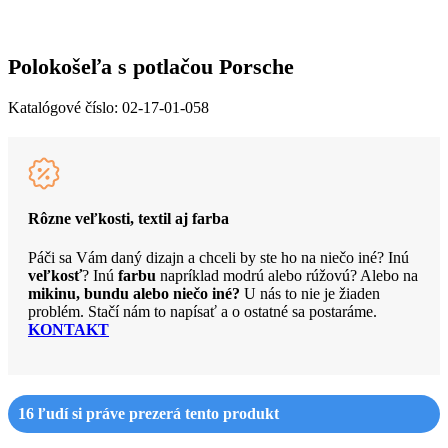
Polokošeľa s potlačou Porsche
Katalógové číslo:
02-17-01-058
Rôzne veľkosti, textil aj farba
Páči sa Vám daný dizajn a chceli by ste ho na niečo iné? Inú
veľkosť
? Inú
farbu
napríklad modrú alebo rúžovú? Alebo na
mikinu, bundu alebo niečo iné?
U nás to nie je žiaden
problém. Stačí nám to napísať a o ostatné sa postaráme.
KONTAKT
16
ľudí si práve prezerá tento produkt