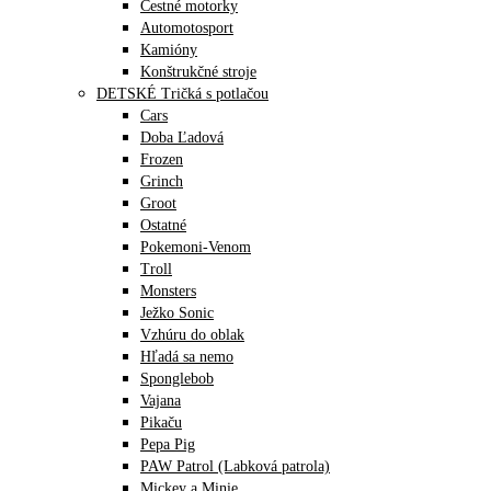
Cestné motorky
Automotosport
Kamióny
Konštrukčné stroje
DETSKÉ Tričká s potlačou
Cars
Doba Ľadová
Frozen
Grinch
Groot
Ostatné
Pokemoni-Venom
Troll
Monsters
Ježko Sonic
Vzhúru do oblak
Hľadá sa nemo
Sponglebob
Vajana
Pikaču
Pepa Pig
PAW Patrol (Labková patrola)
Mickey a Minie