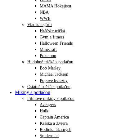
MAMA Hokejistu
NBA
WWE
Viac kategórií
Hráčske tričká
Gym a fitness
Halloween Friends
Minecraft
Pokemon
Hudobné tričká s potlačou
Bob Marley
Michael Jackson
Popové hviezdy
Ostatné tričká s potlačou
Mikiny s potlačou
Filmové mikiny s potlačou
Avengers
Hulk
Captain America
Kráska a Zviera
Rodinka úžasných
Spiderman