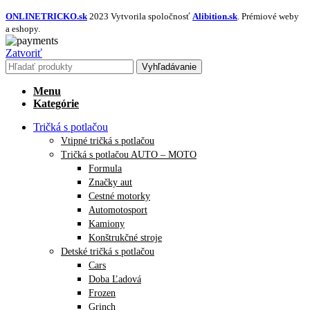
ONLINETRICKO.sk
2023 Vytvorila spoločnosť
Alibition.sk
. Prémiové weby
a eshopy.
Zatvoriť
Vyhľadávanie
Menu
Kategórie
Tričká s potlačou
Vtipné tričká s potlačou
Tričká s potlačou AUTO – MOTO
Formula
Značky aut
Cestné motorky
Automotosport
Kamiony
Konštrukčné stroje
Detské tričká s potlačou
Cars
Doba Ľadová
Frozen
Grinch