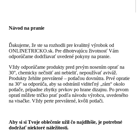
Návod na pranie
Ďakujeme, že ste sa rozhodli pre kvalitný výrobok od
ONLINETRICKO.sk. Pre dlhotrvajúcu životnosť Vám
odporúčame dodržiavať uvedené pokyny na pranie.
Vždy odporúčame produkty pred prvým nosením oprať na
30°, chemicky nečistiť ani nebieliť, nepoužívať aviváž.
Produkty žehlite prevrátené – potlačou dovnútra. Prvé opratie
na 30° sa odporúča, aby sa odstránil viditeľný „rám“ okolo
potlače, prípadne zbytky prvkov po hrane dizajnu. Po prvom
opratí môžete tričko prať podľa návodu výrobcu, uvedeného
na visačke. Vždy perte prevrátené, kvôli potlači.
Aby si si Tvoje oblečenie užil čo najdlhšie, je potrebné
dodržať niektoré náležitosti.