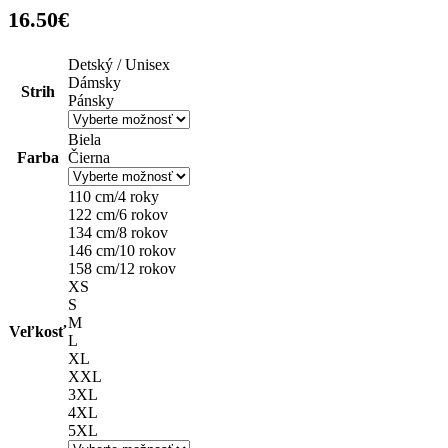
16.50
€
Detský / Unisex
Dámsky
Strih
Pánsky
Biela
Farba
Čierna
110 cm/4 roky
122 cm/6 rokov
134 cm/8 rokov
146 cm/10 rokov
158 cm/12 rokov
XS
S
M
Veľkosť
L
XL
XXL
3XL
4XL
5XL