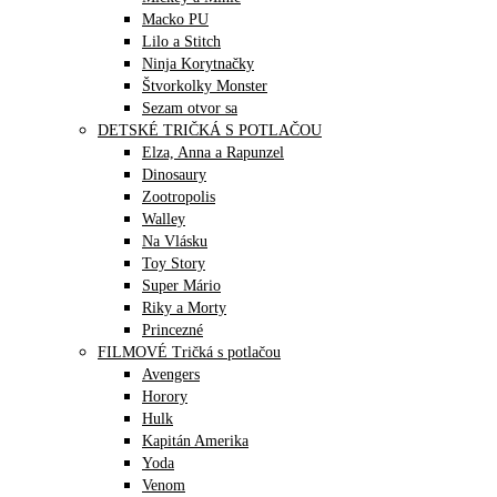
Macko PU
Lilo a Stitch
Ninja Korytnačky
Štvorkolky Monster
Sezam otvor sa
DETSKÉ TRIČKÁ S POTLAČOU
Elza, Anna a Rapunzel
Dinosaury
Zootropolis
Walley
Na Vlásku
Toy Story
Super Mário
Riky a Morty
Princezné
FILMOVÉ Tričká s potlačou
Avengers
Horory
Hulk
Kapitán Amerika
Yoda
Venom