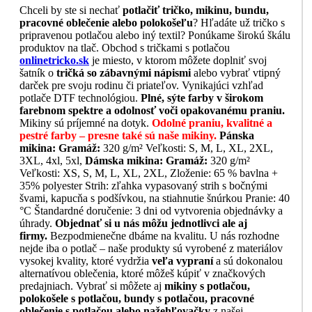
Chceli by ste si nechať
potlačiť tričko, mikinu, bundu,
pracovné oblečenie alebo polokošeľu
? Hľadáte už tričko s
pripravenou potlačou alebo iný textil? Ponúkame širokú škálu
produktov na tlač. Obchod s tričkami s potlačou
onlinetricko.sk
je miesto, v ktorom môžete doplniť svoj
šatník o
tričká so zábavnými nápismi
alebo vybrať vtipný
darček pre svoju rodinu či priateľov. Vynikajúci vzhľad
potlače DTF technológiou.
Plné, sýte farby v širokom
farebnom spektre a odolnosť voči opakovanému praniu.
Mikiny sú príjemné na dotyk.
Odolné praniu, kvalitné a
pestré farby – presne také sú naše mikiny.
Pánska
mikina:
Gramáž:
320 g/m² Veľkosti: S, M, L, XL, 2XL,
3XL, 4xl, 5xl,
Dámska mikina:
Gramáž:
320 g/m²
Veľkosti: XS, S, M, L, XL, 2XL, Zloženie: 65 % bavlna +
35% polyester Strih: zľahka vypasovaný strih s bočnými
švami, kapucňa s podšívkou, na stiahnutie šnúrkou Pranie: 40
°C Štandardné doručenie: 3 dni od vytvorenia objednávky a
úhrady.
Objednať si u nás môžu jednotlivci ale aj
firmy.
Bezpodmienečne dbáme na kvalitu. U nás rozhodne
nejde iba o potlač – naše produkty sú vyrobené z materiálov
vysokej kvality, ktoré vydržia
veľa vypraní
a sú dokonalou
alternatívou oblečenia, ktoré môžeš kúpiť v značkových
predajniach. Vybrať si môžete aj
mikiny s potlačou,
polokošele s potlačou, bundy s potlačou, pracovné
oblečenie s potlačou alebo nažehľovačky
z našej