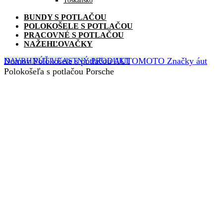
Toskánsko
BUNDY S POTLAČOU
POLOKOŠELE S POTLAČOU
PRACOVNÉ S POTLAČOU
NAŽEHĽOVAČKY
Domov
Polokošele s potlačou
AUTOMOTO
Značky áut
NAVRHNÚŤ VLASTNÝ PRODUKT
Polokošeľa s potlačou Porsche