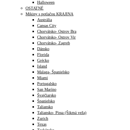
Halloween
OSTATNÉ
Mikiny s potlačou KRAJINA
Austrália
Cansas City
Chorvátsko- Ostrov Bra
Chorvátsko- Ostrov Vir
Chorvátsko- Zagreb
Dánsko
Florida
Grécko
Island
Malaga- Španielsko
Miami
Portugalsko
San Maríno
Švajčiarsko
Španielsko
Taliansko
Taliansko- Pissa (Šikmá veža)
Zurich
Texas