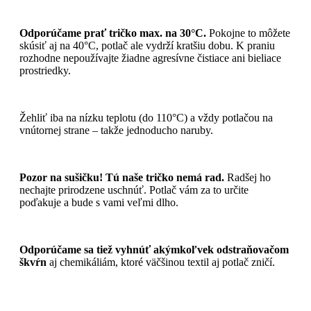
Odporúčame prať tričko max. na 30°C.
Pokojne to môžete
skúsiť aj na 40°C, potlač ale vydrží kratšiu dobu. K praniu
rozhodne nepoužívajte žiadne agresívne čistiace ani bieliace
prostriedky.
Žehliť iba na nízku teplotu (do 110°C) a vždy potlačou na
vnútornej strane – takže jednoducho naruby.
Pozor na sušičku! Tú naše tričko nemá rad.
Radšej ho
nechajte prirodzene uschnúť. Potlač vám za to určite
poďakuje a bude s vami veľmi dlho.
Odporúčame sa tiež vyhnúť akýmkoľvek odstraňovačom
škvŕn
aj chemikáliám, ktoré väčšinou textil aj potlač zničí.