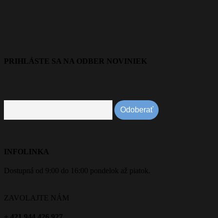
PRIHLÁSTE SA NA ODBER NOVINIEK
INFOLINKA
Dostupná od 9:00 do 16:00 pondelok až piatok.
ZAVOLAJTE NÁM
+ 421 944 426 927