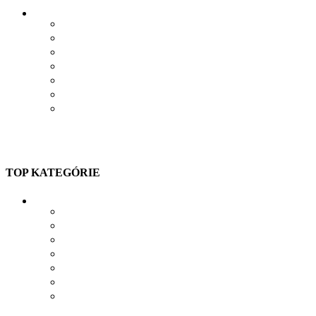
VŠETKO O NÁKUPE
VEĽKOSTNÁ TABUĽKA
PRIEBEH VÝROBY
PRE FIRMY
DARČEKOVÉ BALENIE
VERNOSTNÝ SYSTÉM
SPOLUPRÁCA
TOP KATEGÓRIE
TRIČKÁ S POTLAČOU
MIKINY S POTLAČOU
BUNDY S POTLAČOU
NAŽEHĽOVAČKY
POLOKOŠELE S POTLAČOU
PRACOVNÉ S POTLAČOU
NAVRHNÚŤ VLASTNÝ TEXTIL