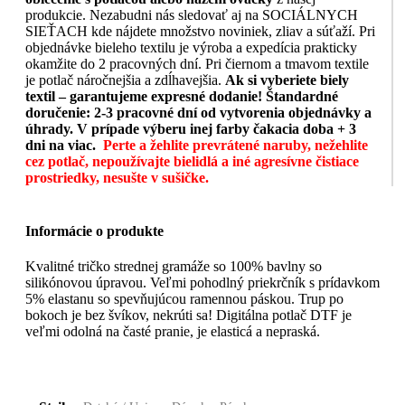
produkcie. Nezabudni nás sledovať aj na SOCIÁLNYCH
SIEŤACH kde nájdete množstvo noviniek, zliav a súťaží. Pri
objednávke bieleho textilu je výroba a expedícia prakticky
okamžite do 2 pracovných dní. Pri čiernom a tmavom textile
je potlač náročnejšia a zdĺhavejšia.
Ak si vyberiete biely
textil – garantujeme expresné dodanie!
Štandardné
doručenie: 2-3 pracovné dní od vytvorenia objednávky a
úhrady. V prípade výberu inej farby čakacia doba + 3
dni na viac.
Perte a žehlite prevrátené naruby, nežehlite
cez potlač, nepoužívajte bielidlá a iné agresívne čistiace
prostriedky, nesušte v sušičke.
Informácie o produkte
Kvalitné tričko strednej gramáže so 100% bavlny so
silikónovou úpravou. Veľmi pohodlný priekrčník s prídavkom
5% elastanu so spevňujúcou ramennou páskou. Trup po
bokoch je bez švíkov, nekrúti sa! Digitálna potlač DTF je
veľmi odolná na časté pranie, je elasticá a nepraská.