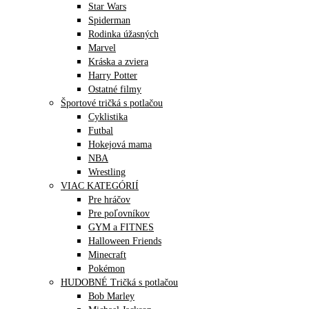
Star Wars
Spiderman
Rodinka úžasných
Marvel
Kráska a zviera
Harry Potter
Ostatné filmy
Športové tričká s potlačou
Cyklistika
Futbal
Hokejová mama
NBA
Wrestling
VIAC KATEGÓRIÍ
Pre hráčov
Pre poľovníkov
GYM a FITNES
Halloween Friends
Minecraft
Pokémon
HUDOBNÉ Tričká s potlačou
Bob Marley