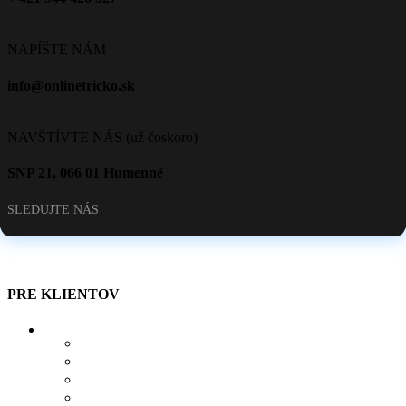
NAPÍŠTE NÁM
info@onlinetricko.sk
NAVŠTÍVTE NÁS (už čoskoro)
SNP 21, 066 01 Humenné
SLEDUJTE NÁS
PRE KLIENTOV
O NÁS
AKO SI VYTVORIŤ POTLAČ
BLOG
OBCHOD