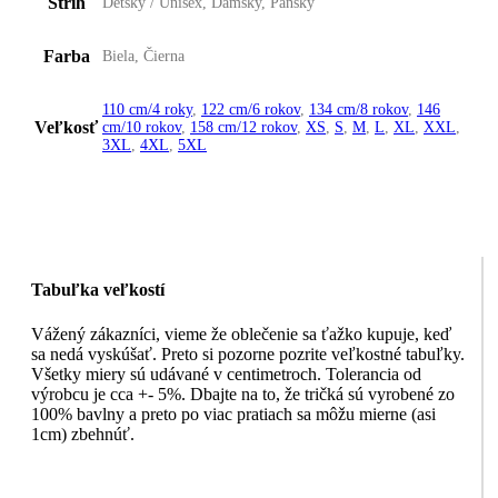
Strih
Detský / Unisex, Dámsky, Pánsky
Farba
Biela, Čierna
110 cm/4 roky
,
122 cm/6 rokov
,
134 cm/8 rokov
,
146
Veľkosť
cm/10 rokov
,
158 cm/12 rokov
,
XS
,
S
,
M
,
L
,
XL
,
XXL
,
3XL
,
4XL
,
5XL
Tabuľka veľkostí
Vážený zákazníci, vieme že oblečenie sa ťažko kupuje, keď
sa nedá vyskúšať. Preto si pozorne pozrite veľkostné tabuľky.
Všetky miery sú udávané v centimetroch. Tolerancia od
výrobcu je cca +- 5%. Dbajte na to, že tričká sú vyrobené zo
100% bavlny a preto po viac pratiach sa môžu mierne (asi
1cm) zbehnúť.