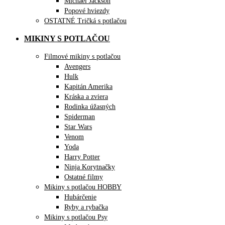
Michael Jackson
Popové hviezdy
OSTATNÉ Tričká s potlačou
MIKINY S POTLAČOU
Filmové mikiny s potlačou
Avengers
Hulk
Kapitán Amerika
Kráska a zviera
Rodinka úžasných
Spiderman
Star Wars
Venom
Yoda
Harry Potter
Ninja Korytnačky
Ostatné filmy
Mikiny s potlačou HOBBY
Hubárčenie
Ryby a rybačka
Mikiny s potlačou Psy