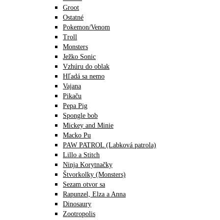
Groot
Ostatné
Pokemon/Venom
Troll
Monsters
Ježko Sonic
Vzhúru do oblak
Hľadá sa nemo
Vajana
Pikaču
Pepa Pig
Spongle bob
Mickey and Minie
Macko Pu
PAW PATROL (Labková patrola)
Lillo a Stitch
Ninja Korytnačky
Štvorkolky (Monsters)
Sezam otvor sa
Rapunzel, Elza a Anna
Dinosaury
Zootropolis