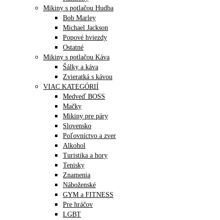
Mikiny s potlačou Hudba
Bob Marley
Michael Jackson
Popové hviezdy
Ostatné
Mikiny s potlačou Káva
Šálky a káva
Zvieratká s kávou
VIAC KATEGÓRIÍ
Medveď BOSS
Mačky
Mikiny pre páry
Slovensko
Poľovníctvo a zver
Alkohol
Turistika a hory
Tenisky
Znamenia
Náboženské
GYM a FITNESS
Pre hráčov
LGBT