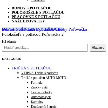
BUNDY S POTLAČOU
POLOKOŠELE S POTLAČOU
PRACOVNÉ S POTLAČOU
NAŽEHĽOVAČKY
Domov
Polokošele s potlačou
Hobby
Poľovačka
NAVRHNÚŤ VLASTNÝ PRODUKT
Polokošeľa s potlačou Poľovačka 2
Hľadanie
Hľadanie
KATEGÓRIE
TRIČKÁ S POTLAČOU
VTIPNÉ Trička s potlačou
Tričká s potlačou AUTO-MOTO
Formula
Značky autá
Cestné motorky
Automotosport
Kamióny
Konštrukčné stroje