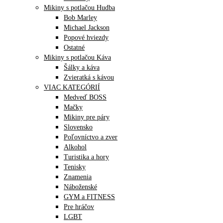
Mikiny s potlačou Hudba
Bob Marley
Michael Jackson
Popové hviezdy
Ostatné
Mikiny s potlačou Káva
Šálky a káva
Zvieratká s kávou
VIAC KATEGÓRIÍ
Medveď BOSS
Mačky
Mikiny pre páry
Slovensko
Poľovníctvo a zver
Alkohol
Turistika a hory
Tenisky
Znamenia
Náboženské
GYM a FITNESS
Pre hráčov
LGBT