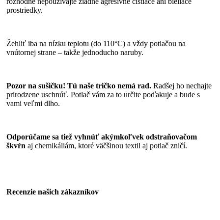
rozhodne nepoužívajte žiadne agresívne čistiace ani bieliace
prostriedky.
Žehliť iba na nízku teplotu (do 110°C) a vždy potlačou na
vnútornej strane – takže jednoducho naruby.
Pozor na sušičku! Tú naše tričko nemá rad.
Radšej ho nechajte
prirodzene uschnúť. Potlač vám za to určite poďakuje a bude s
vami veľmi dlho.
Odporúčame sa tiež vyhnúť akýmkoľvek odstraňovačom
škvŕn
aj chemikáliám, ktoré väčšinou textil aj potlač zničí.
Recenzie našich zákazníkov