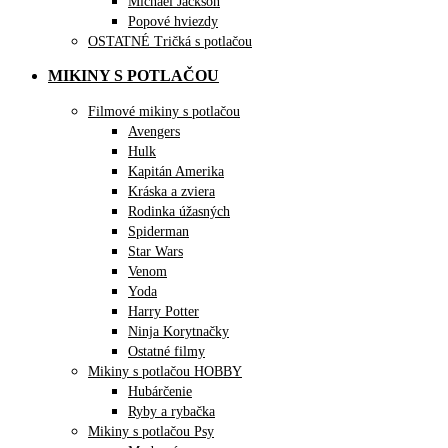
Michael Jackson
Popové hviezdy
OSTATNÉ Tričká s potlačou
MIKINY S POTLAČOU
Filmové mikiny s potlačou
Avengers
Hulk
Kapitán Amerika
Kráska a zviera
Rodinka úžasných
Spiderman
Star Wars
Venom
Yoda
Harry Potter
Ninja Korytnačky
Ostatné filmy
Mikiny s potlačou HOBBY
Hubárčenie
Ryby a rybačka
Mikiny s potlačou Psy