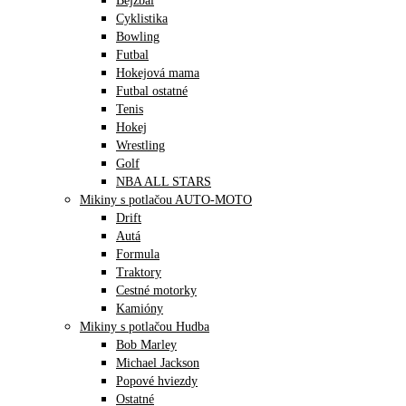
Bejzbal
Cyklistika
Bowling
Futbal
Hokejová mama
Futbal ostatné
Tenis
Hokej
Wrestling
Golf
NBA ALL STARS
Mikiny s potlačou AUTO-MOTO
Drift
Autá
Formula
Traktory
Cestné motorky
Kamióny
Mikiny s potlačou Hudba
Bob Marley
Michael Jackson
Popové hviezdy
Ostatné