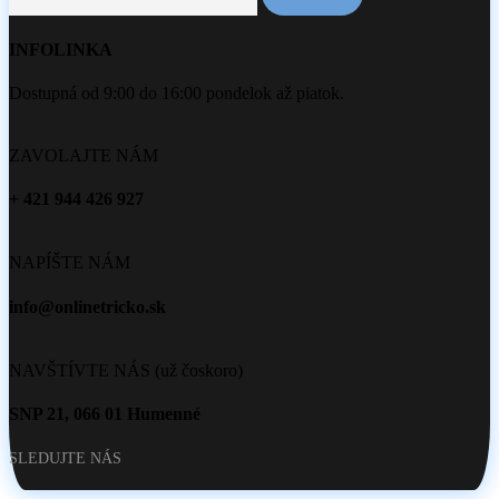
INFOLINKA
Dostupná od 9:00 do 16:00 pondelok až piatok.
ZAVOLAJTE NÁM
+ 421 944 426 927
NAPÍŠTE NÁM
info@onlinetricko.sk
NAVŠTÍVTE NÁS (už čoskoro)
SNP 21, 066 01 Humenné
SLEDUJTE NÁS