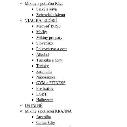
Mikiny s potlačou Káva
Šálky a káva
Zvieratká s kávou
VIAC KATEGÓRIÍ
Medveď BOSS
Mačky
Mikiny pre páry
Slovensko
Poľovníctvo a zver
Alkohol
Turistika a hory
Tenisky
Znamenia
Náboženské
GYM a FITNESS
Pre hráčov
LGBT
Halloween
OSTATNÉ
Mikiny s potlačou KRAJINA
Austrália
Cansas City