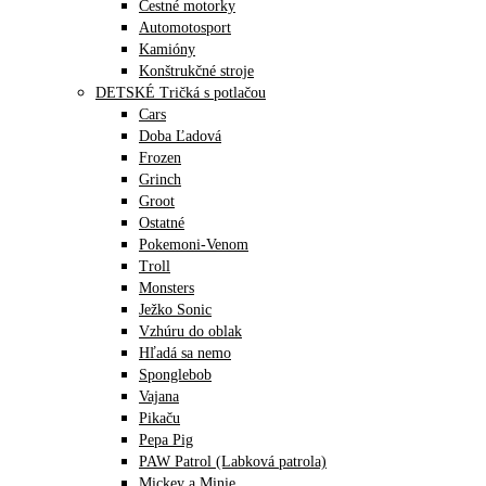
Cestné motorky
Automotosport
Kamióny
Konštrukčné stroje
DETSKÉ Tričká s potlačou
Cars
Doba Ľadová
Frozen
Grinch
Groot
Ostatné
Pokemoni-Venom
Troll
Monsters
Ježko Sonic
Vzhúru do oblak
Hľadá sa nemo
Sponglebob
Vajana
Pikaču
Pepa Pig
PAW Patrol (Labková patrola)
Mickey a Minie