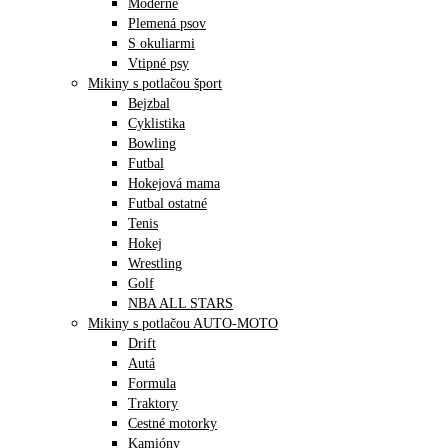
Moderné
Plemená psov
S okuliarmi
Vtipné psy
Mikiny s potlačou šport
Bejzbal
Cyklistika
Bowling
Futbal
Hokejová mama
Futbal ostatné
Tenis
Hokej
Wrestling
Golf
NBA ALL STARS
Mikiny s potlačou AUTO-MOTO
Drift
Autá
Formula
Traktory
Cestné motorky
Kamióny