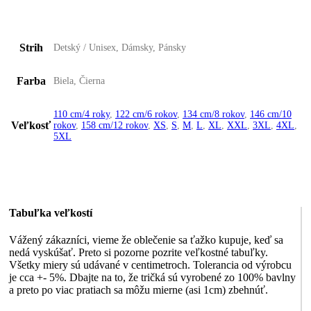
Strih
Detský / Unisex, Dámsky, Pánsky
Farba
Biela, Čierna
110 cm/4 roky
,
122 cm/6 rokov
,
134 cm/8 rokov
,
146 cm/10
Veľkosť
rokov
,
158 cm/12 rokov
,
XS
,
S
,
M
,
L
,
XL
,
XXL
,
3XL
,
4XL
,
5XL
Tabuľka veľkostí
Vážený zákazníci, vieme že oblečenie sa ťažko kupuje, keď sa
nedá vyskúšať. Preto si pozorne pozrite veľkostné tabuľky.
Všetky miery sú udávané v centimetroch. Tolerancia od výrobcu
je cca +- 5%. Dbajte na to, že tričká sú vyrobené zo 100% bavlny
a preto po viac pratiach sa môžu mierne (asi 1cm) zbehnúť.