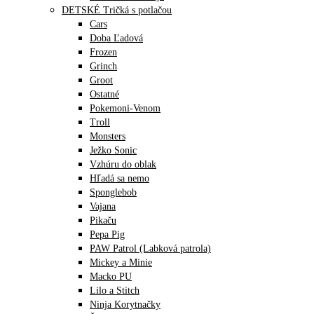
DETSKÉ Tričká s potlačou
Cars
Doba Ľadová
Frozen
Grinch
Groot
Ostatné
Pokemoni-Venom
Troll
Monsters
Ježko Sonic
Vzhúru do oblak
Hľadá sa nemo
Sponglebob
Vajana
Pikaču
Pepa Pig
PAW Patrol (Labková patrola)
Mickey a Minie
Macko PU
Lilo a Stitch
Ninja Korytnačky