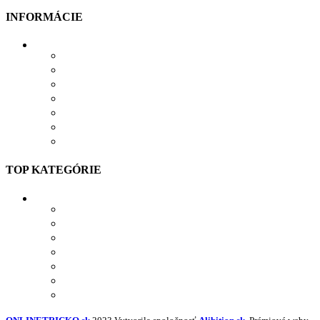
INFORMÁCIE
VŠETKO O NÁKUPE
VEĽKOSTNÁ TABUĽKA
PRIEBEH VÝROBY
PRE FIRMY
DARČEKOVÉ BALENIE
VERNOSTNÝ SYSTÉM
SPOLUPRÁCA
TOP KATEGÓRIE
TRIČKÁ S POTLAČOU
MIKINY S POTLAČOU
BUNDY S POTLAČOU
NAŽEHĽOVAČKY
POLOKOŠELE S POTLAČOU
PRACOVNÉ S POTLAČOU
NAVRHNÚŤ VLASTNÝ TEXTIL