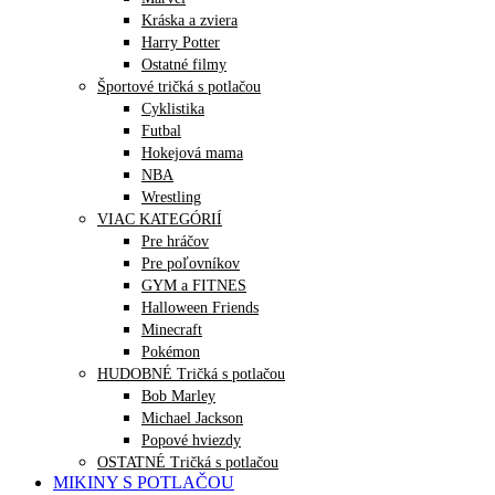
Kráska a zviera
Harry Potter
Ostatné filmy
Športové tričká s potlačou
Cyklistika
Futbal
Hokejová mama
NBA
Wrestling
VIAC KATEGÓRIÍ
Pre hráčov
Pre poľovníkov
GYM a FITNES
Halloween Friends
Minecraft
Pokémon
HUDOBNÉ Tričká s potlačou
Bob Marley
Michael Jackson
Popové hviezdy
OSTATNÉ Tričká s potlačou
MIKINY S POTLAČOU