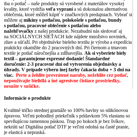
iba o potlač – naše produkty sú vyrobené z materiálov vysokej
kvality, ktoré vydržia
veľa vypraní
a sú dokonalou alternatívou
oblečenia, ktoré môžeš kúpiť v značkových predajniach. Vybrať si
môžete aj
mikiny s potlačou, polokošele s potlačou, bundy
s potlačou, pracovné oblečenie s potlačou alebo
nažehľovačky
z našej produkcie. Nezabudni nás sledovať aj
na SOCIÁLNYCH SIEŤACH kde nájdete množstvo noviniek,
zliav a súťaží. Pri objednávke bieleho textilu je výroba a expedícia
prakticky okamžite do 2 pracovných dní. Pri čiernom a tmavom
textile je potlač náročnejšia a zdĺhavejšia.
Ak si vyberiete biely
textil – garantujeme expresné dodanie!
Štandardné
doručenie: 2-3 pracovné dní od vytvorenia objednávky a
úhrady. V prípade výberu inej farby čakacia doba + 3 dni na
viac.
Perte a žehlite prevrátené naruby, nežehlite cez potlač,
nepoužívajte bielidlá a iné agresívne čistiace prostriedky,
nesušte v sušičke.
Informácie o produkte
Kvalitné tričko strednej gramáže so 100% bavlny so silikónovou
úpravou. Veľmi pohodlný priekrčník s prídavkom 5% elastanu so
spevňujúcou ramennou páskou. Trup po bokoch je bez švíkov,
nekrúti sa! Digitálna potlač DTF je veľmi odolná na časté pranie,
je elasticá a nepraská.