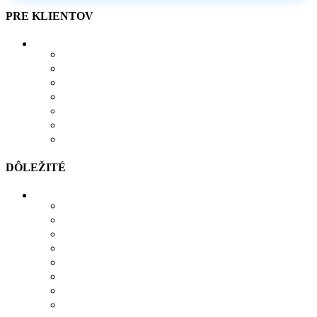
PRE KLIENTOV
O NÁS
AKO SI VYTVORIŤ POTLAČ
BLOG
OBCHOD
KONTAKT
OBĽÚBENÉ PRODUKTY
POROVNÁVAČ
DÔLEŽITÉ
MOŽNOSTI PLATBY
MOŽNOSTI DOPRAVY
REKLAMÁCIE
SÚBORY COOKIES
SÚBORY NA STIAHNUTIE
OCHRANA OSOBNÝCH ÚDAJOV
OBCHODNÉ PODMIENKY
ODSTÚPIŤ OD ZMLUVY TU