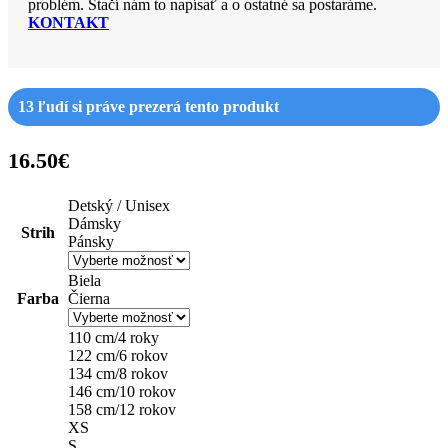
problém. Stačí nám to napísať a o ostatné sa postaráme.
KONTAKT
13
ľudí si práve prezerá tento produkt
16.50
€
Detský / Unisex
Dámsky
Strih
Pánsky
Biela
Farba
Čierna
110 cm/4 roky
122 cm/6 rokov
134 cm/8 rokov
146 cm/10 rokov
158 cm/12 rokov
XS
S