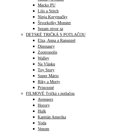
Macko PU
Lilo a Stitch
Ninja Korytnačky
Štvorkolky Monster
Sezam otvor sa
DETSKÉ TRIČKÁ S POTLAČOU
Elza, Anna a Rapunzel
Dinosaury
Zootropolis
Walley
Na Vlásku
Toy Story
Super Mário
Riky a Morty
Princezné
FILMOVÉ Tričká s potlačou
Avengers
Horory
Hulk
Kapitán Amerika
Yoda
Venom