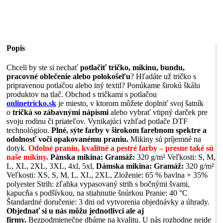
Popis
Chceli by ste si nechať
potlačiť tričko, mikinu, bundu,
pracovné oblečenie alebo polokošeľu
? Hľadáte už tričko s
pripravenou potlačou alebo iný textil? Ponúkame širokú škálu
produktov na tlač. Obchod s tričkami s potlačou
onlinetricko.sk
je miesto, v ktorom môžete doplniť svoj šatník
o
tričká so zábavnými nápismi
alebo vybrať vtipný darček pre
svoju rodinu či priateľov. Vynikajúci vzhľad potlače DTF
technológiou.
Plné, sýte farby v širokom farebnom spektre a
odolnosť voči opakovanému praniu.
Mikiny sú príjemné na
dotyk.
Odolné praniu, kvalitné a pestré farby – presne také sú
naše mikiny.
Pánska mikina:
Gramáž:
320 g/m² Veľkosti: S, M,
L, XL, 2XL, 3XL, 4xl, 5xl,
Dámska mikina:
Gramáž:
320 g/m²
Veľkosti: XS, S, M, L, XL, 2XL, Zloženie: 65 % bavlna + 35%
polyester Strih: zľahka vypasovaný strih s bočnými švami,
kapucňa s podšívkou, na stiahnutie šnúrkou Pranie: 40 °C
Štandardné doručenie: 3 dni od vytvorenia objednávky a úhrady.
Objednať si u nás môžu jednotlivci ale aj
firmy.
Bezpodmienečne dbáme na kvalitu. U nás rozhodne nejde