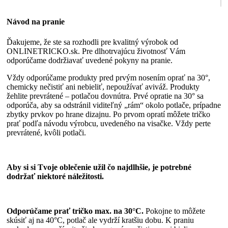
Návod na pranie
Ďakujeme, že ste sa rozhodli pre kvalitný výrobok od
ONLINETRICKO.sk. Pre dlhotrvajúcu životnosť Vám
odporúčame dodržiavať uvedené pokyny na pranie.
Vždy odporúčame produkty pred prvým nosením oprať na 30°,
chemicky nečistiť ani nebieliť, nepoužívať aviváž. Produkty
žehlite prevrátené – potlačou dovnútra. Prvé opratie na 30° sa
odporúča, aby sa odstránil viditeľný „rám“ okolo potlače, prípadne
zbytky prvkov po hrane dizajnu. Po prvom opratí môžete tričko
prať podľa návodu výrobcu, uvedeného na visačke. Vždy perte
prevrátené, kvôli potlači.
Aby si si Tvoje oblečenie užil čo najdlhšie, je potrebné
dodržať niektoré náležitosti.
Odporúčame prať tričko max. na 30°C.
Pokojne to môžete
skúsiť aj na 40°C, potlač ale vydrží kratšiu dobu. K praniu