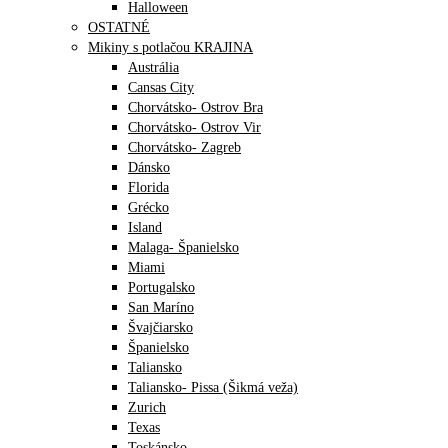
Halloween
OSTATNÉ
Mikiny s potlačou KRAJINA
Austrália
Cansas City
Chorvátsko- Ostrov Bra
Chorvátsko- Ostrov Vir
Chorvátsko- Zagreb
Dánsko
Florida
Grécko
Island
Malaga- Španielsko
Miami
Portugalsko
San Maríno
Švajčiarsko
Španielsko
Taliansko
Taliansko- Pissa (Šikmá veža)
Zurich
Texas
Toskánsko