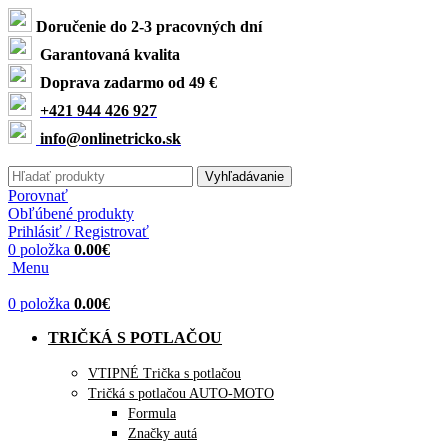
Doručenie do 2-3 pracovných dní
Garantovaná kvalita
Doprava zadarmo od 49 €
+421 944 426 927
info@onlinetricko.sk
Vyhľadávanie
Porovnať
Obľúbené produkty
Prihlásiť / Registrovať
0
položka
0.00
€
Menu
0
položka
0.00
€
TRIČKÁ S POTLAČOU
VTIPNÉ Trička s potlačou
Tričká s potlačou AUTO-MOTO
Formula
Značky autá