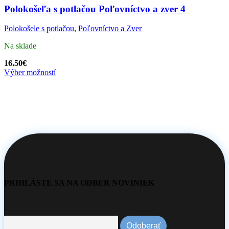
Polokošeľa s potlačou Poľovníctvo a zver 4
Polokošele s potlačou
,
Poľovníctvo a Zver
Na sklade
16.50
€
Výber možností
PRIHLÁSTE SA NA ODBER NOVINIEK