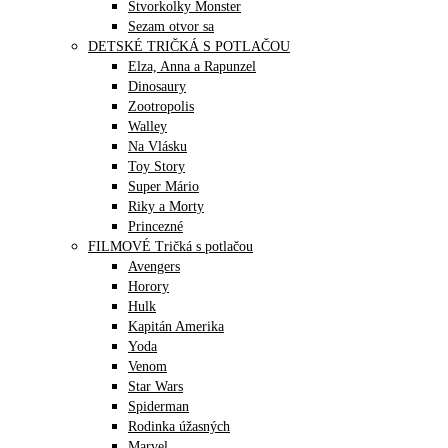
Štvorkolky Monster
Sezam otvor sa
DETSKÉ TRIČKÁ S POTLAČOU
Elza, Anna a Rapunzel
Dinosaury
Zootropolis
Walley
Na Vlásku
Toy Story
Super Mário
Riky a Morty
Princezné
FILMOVÉ Tričká s potlačou
Avengers
Horory
Hulk
Kapitán Amerika
Yoda
Venom
Star Wars
Spiderman
Rodinka úžasných
Marvel