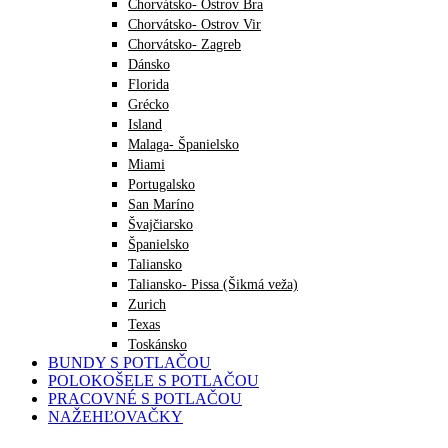
Chorvátsko- Ostrov Bra
Chorvátsko- Ostrov Vir
Chorvátsko- Zagreb
Dánsko
Florida
Grécko
Island
Malaga- Španielsko
Miami
Portugalsko
San Maríno
Švajčiarsko
Španielsko
Taliansko
Taliansko- Pissa (Šikmá veža)
Zurich
Texas
Toskánsko
BUNDY S POTLAČOU
POLOKOŠELE S POTLAČOU
PRACOVNÉ S POTLAČOU
NAŽEHĽOVAČKY