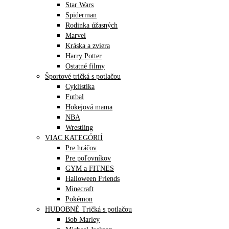
Star Wars
Spiderman
Rodinka úžasných
Marvel
Kráska a zviera
Harry Potter
Ostatné filmy
Športové tričká s potlačou
Cyklistika
Futbal
Hokejová mama
NBA
Wrestling
VIAC KATEGÓRIÍ
Pre hráčov
Pre poľovníkov
GYM a FITNES
Halloween Friends
Minecraft
Pokémon
HUDOBNÉ Tričká s potlačou
Bob Marley