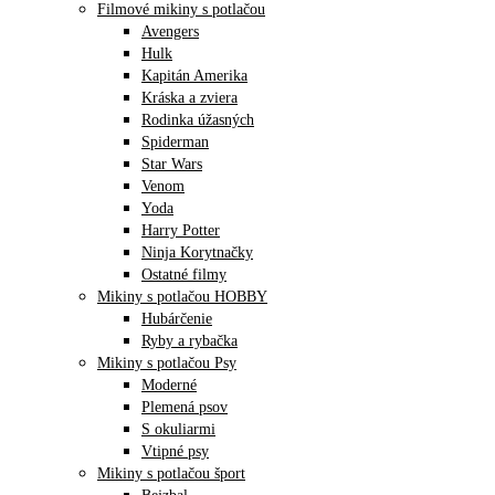
Filmové mikiny s potlačou
Avengers
Hulk
Kapitán Amerika
Kráska a zviera
Rodinka úžasných
Spiderman
Star Wars
Venom
Yoda
Harry Potter
Ninja Korytnačky
Ostatné filmy
Mikiny s potlačou HOBBY
Hubárčenie
Ryby a rybačka
Mikiny s potlačou Psy
Moderné
Plemená psov
S okuliarmi
Vtipné psy
Mikiny s potlačou šport