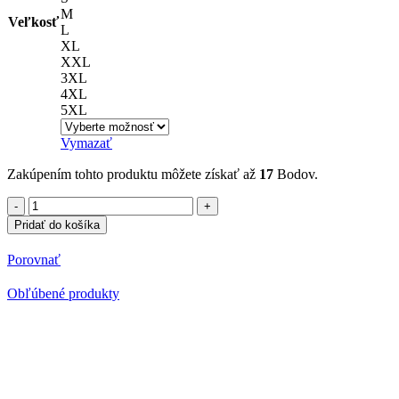
M
Veľkosť
L
XL
XXL
3XL
4XL
5XL
Vymazať
Zakúpením tohto produktu môžete získať až
17
Bodov.
množstvo
Polokošeľa
Pridať do košíka
s
potlačou
Porovnať
Poľovačka
2
Obľúbené produkty