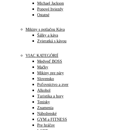
Michael Jackson
Popové hviezdy
Ostatné
Mikiny s potlačou Káva
Šálky a káva
Zvieratká s kávou
VIAC KATEGÓRIÍ
Medveď BOSS
Mačky
Mikiny pre páry
Slovensko
Poľovníctvo a zver
Alkohol
Turistika a hory
Tenisky
Znamenia
Náboženské
GYM a FITNESS
Pre hráčov