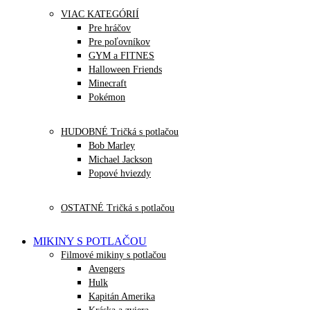
VIAC KATEGÓRIÍ
Pre hráčov
Pre poľovníkov
GYM a FITNES
Halloween Friends
Minecraft
Pokémon
HUDOBNÉ Tričká s potlačou
Bob Marley
Michael Jackson
Popové hviezdy
OSTATNÉ Tričká s potlačou
MIKINY S POTLAČOU
Filmové mikiny s potlačou
Avengers
Hulk
Kapitán Amerika