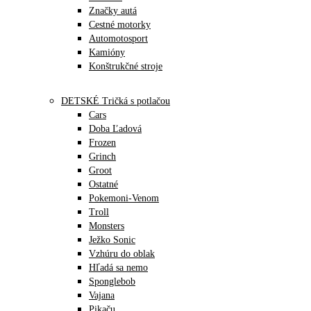
Značky autá
Cestné motorky
Automotosport
Kamióny
Konštrukčné stroje
DETSKÉ Tričká s potlačou
Cars
Doba Ľadová
Frozen
Grinch
Groot
Ostatné
Pokemoni-Venom
Troll
Monsters
Ježko Sonic
Vzhúru do oblak
Hľadá sa nemo
Sponglebob
Vajana
Pikaču