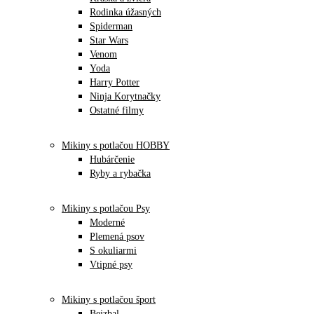
Rodinka úžasných
Spiderman
Star Wars
Venom
Yoda
Harry Potter
Ninja Korytnačky
Ostatné filmy
Mikiny s potlačou HOBBY
Hubárčenie
Ryby a rybačka
Mikiny s potlačou Psy
Moderné
Plemená psov
S okuliarmi
Vtipné psy
Mikiny s potlačou šport
Bejzbal