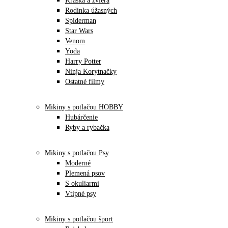
Kráska a zviera
Rodinka úžasných
Spiderman
Star Wars
Venom
Yoda
Harry Potter
Ninja Korytnačky
Ostatné filmy
Mikiny s potlačou HOBBY
Hubárčenie
Ryby a rybačka
Mikiny s potlačou Psy
Moderné
Plemená psov
S okuliarmi
Vtipné psy
Mikiny s potlačou šport