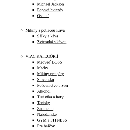
Michael Jackson
Popové hviezdy
Ostatné
Mikiny s potlačou Káva
Šálky a káva
Zvieratká s kávou
VIAC KATEGÓRIÍ
Medveď BOSS
Mačky
Mikiny pre páry
Slovensko
Poľovníctvo a zver
Alkohol
Turistika a hory
Tenisky
Znamenia
Náboženské
GYM a FITNESS
Pre hráčov