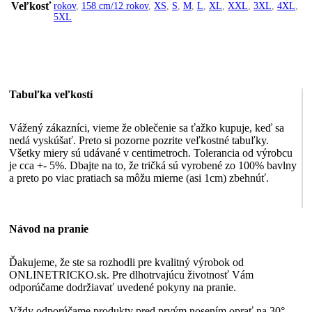
Veľkosť
rokov
,
158 cm/12 rokov
,
XS
,
S
,
M
,
L
,
XL
,
XXL
,
3XL
,
4XL
,
5XL
Tabuľka veľkostí
Vážený zákazníci, vieme že oblečenie sa ťažko kupuje, keď sa
nedá vyskúšať. Preto si pozorne pozrite veľkostné tabuľky.
Všetky miery sú udávané v centimetroch. Tolerancia od výrobcu
je cca +- 5%. Dbajte na to, že tričká sú vyrobené zo 100% bavlny
a preto po viac pratiach sa môžu mierne (asi 1cm) zbehnúť.
Návod na pranie
Ďakujeme, že ste sa rozhodli pre kvalitný výrobok od
ONLINETRICKO.sk. Pre dlhotrvajúcu životnosť Vám
odporúčame dodržiavať uvedené pokyny na pranie.
Vždy odporúčame produkty pred prvým nosením oprať na 30°,