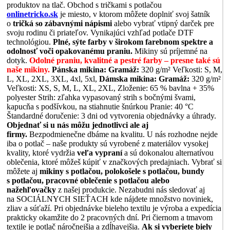
produktov na tlač. Obchod s tričkami s potlačou
onlinetricko.sk
je miesto, v ktorom môžete doplniť svoj šatník
o
tričká so zábavnými nápismi
alebo vybrať vtipný darček pre
svoju rodinu či priateľov. Vynikajúci vzhľad potlače DTF
technológiou.
Plné, sýte farby v širokom farebnom spektre a
odolnosť voči opakovanému praniu.
Mikiny sú príjemné na
dotyk.
Odolné praniu, kvalitné a pestré farby – presne také sú
naše mikiny.
Pánska mikina:
Gramáž:
320 g/m² Veľkosti: S, M,
L, XL, 2XL, 3XL, 4xl, 5xl,
Dámska mikina:
Gramáž:
320 g/m²
Veľkosti: XS, S, M, L, XL, 2XL, Zloženie: 65 % bavlna + 35%
polyester Strih: zľahka vypasovaný strih s bočnými švami,
kapucňa s podšívkou, na stiahnutie šnúrkou Pranie: 40 °C
Štandardné doručenie: 3 dni od vytvorenia objednávky a úhrady.
Objednať si u nás môžu jednotlivci ale aj
firmy.
Bezpodmienečne dbáme na kvalitu. U nás rozhodne nejde
iba o potlač – naše produkty sú vyrobené z materiálov vysokej
kvality, ktoré vydržia
veľa vypraní
a sú dokonalou alternatívou
oblečenia, ktoré môžeš kúpiť v značkových predajniach. Vybrať si
môžete aj
mikiny s potlačou, polokošele s potlačou, bundy
s potlačou, pracovné oblečenie s potlačou alebo
nažehľovačky
z našej produkcie. Nezabudni nás sledovať aj
na SOCIÁLNYCH SIEŤACH kde nájdete množstvo noviniek,
zliav a súťaží. Pri objednávke bieleho textilu je výroba a expedícia
prakticky okamžite do 2 pracovných dní. Pri čiernom a tmavom
textile je potlač náročnejšia a zdĺhavejšia.
Ak si vyberiete biely