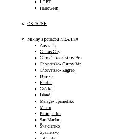
LGBT
Halloween
OSTATNÉ
Mikiny s potlačou KRAJINA
Austrália
Cansas City
Chorvátsko- Ostrov Bra
Chorvátsko- Ostrov Vir
Chorvátsko- Zagreb
Dánsko
Florida
Grécko
Island
Malaga- Španielsko
Miami
Portugalsko
San Maríno
Švajčiarsko
Španielsko
Taliansko