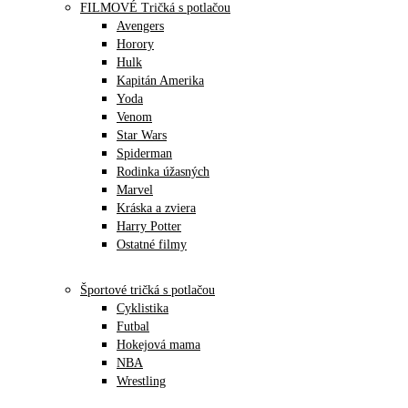
FILMOVÉ Tričká s potlačou
Avengers
Horory
Hulk
Kapitán Amerika
Yoda
Venom
Star Wars
Spiderman
Rodinka úžasných
Marvel
Kráska a zviera
Harry Potter
Ostatné filmy
Športové tričká s potlačou
Cyklistika
Futbal
Hokejová mama
NBA
Wrestling