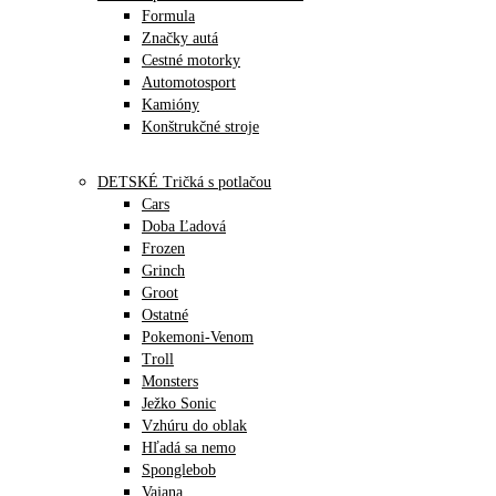
Formula
Značky autá
Cestné motorky
Automotosport
Kamióny
Konštrukčné stroje
DETSKÉ Tričká s potlačou
Cars
Doba Ľadová
Frozen
Grinch
Groot
Ostatné
Pokemoni-Venom
Troll
Monsters
Ježko Sonic
Vzhúru do oblak
Hľadá sa nemo
Sponglebob
Vajana