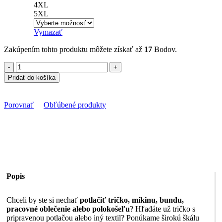
4XL
5XL
Vymazať
Zakúpením tohto produktu môžete získať až
17
Bodov.
množstvo
Polokošeľa
Pridať do košíka
s
potlačou
Pepa
Porovnať
Obľúbené produkty
Pig
6
Popis
Chceli by ste si nechať
potlačiť tričko, mikinu, bundu,
pracovné oblečenie alebo polokošeľu
? Hľadáte už tričko s
pripravenou potlačou alebo iný textil? Ponúkame širokú škálu