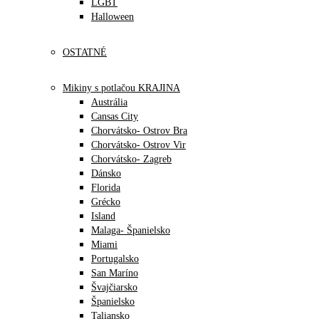
LGBT
Halloween
OSTATNÉ
Mikiny s potlačou KRAJINA
Austrália
Cansas City
Chorvátsko- Ostrov Bra
Chorvátsko- Ostrov Vir
Chorvátsko- Zagreb
Dánsko
Florida
Grécko
Island
Malaga- Španielsko
Miami
Portugalsko
San Maríno
Švajčiarsko
Španielsko
Taliansko