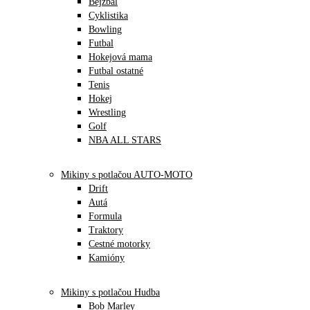
Bejzbal
Cyklistika
Bowling
Futbal
Hokejová mama
Futbal ostatné
Tenis
Hokej
Wrestling
Golf
NBA ALL STARS
Mikiny s potlačou AUTO-MOTO
Drift
Autá
Formula
Traktory
Cestné motorky
Kamióny
Mikiny s potlačou Hudba
Bob Marley