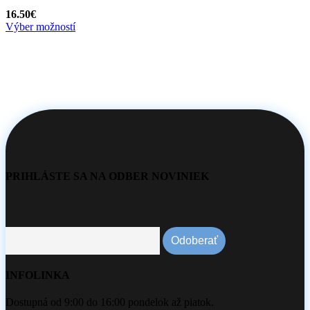
16.50
€
Výber možností
PRIHLÁSTE SA NA ODBER NOVINIEK
INFOLINKA
Dostupná od 9:00 do 16:00 pondelok až piatok.