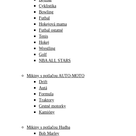
Cyklistika
Bowling
Futbal
Hokejová mama
Futbal ostatné
Tenis
Hokej
Wrestling
Golf
NBA ALL STARS
Mikiny s potlačou AUTO-MOTO
Drift
Autá
Formula
Traktory
Cestné motorky
Kamióny
Mikiny s potlačou Hudba
Bob Marley