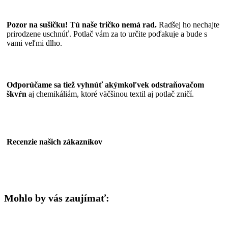
Pozor na sušičku! Tú naše tričko nemá rad.
Radšej ho nechajte
prirodzene uschnúť. Potlač vám za to určite poďakuje a bude s
vami veľmi dlho.
Odporúčame sa tiež vyhnúť akýmkoľvek odstraňovačom
škvŕn
aj chemikáliám, ktoré väčšinou textil aj potlač zničí.
Recenzie našich zákazníkov
Mohlo by vás zaujímať: