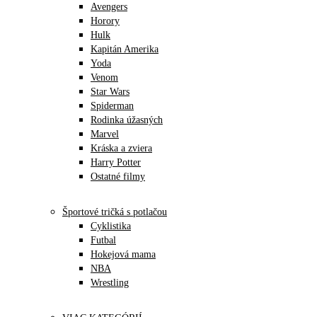
Avengers
Horory
Hulk
Kapitán Amerika
Yoda
Venom
Star Wars
Spiderman
Rodinka úžasných
Marvel
Kráska a zviera
Harry Potter
Ostatné filmy
Športové tričká s potlačou
Cyklistika
Futbal
Hokejová mama
NBA
Wrestling