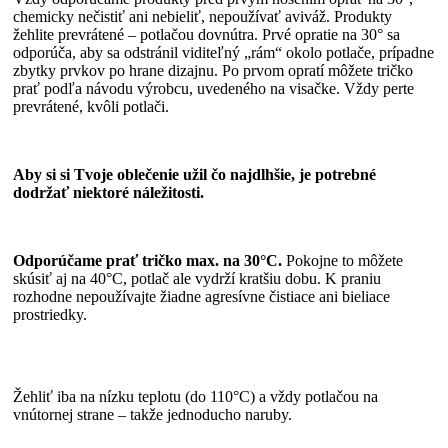
chemicky nečistiť ani nebieliť, nepoužívať aviváž. Produkty
žehlite prevrátené – potlačou dovnútra. Prvé opratie na 30° sa
odporúča, aby sa odstránil viditeľný „rám“ okolo potlače, prípadne
zbytky prvkov po hrane dizajnu. Po prvom opratí môžete tričko
prať podľa návodu výrobcu, uvedeného na visačke. Vždy perte
prevrátené, kvôli potlači.
Aby si si Tvoje oblečenie užil čo najdlhšie, je potrebné
dodržať niektoré náležitosti.
Odporúčame prať tričko max. na 30°C.
Pokojne to môžete
skúsiť aj na 40°C, potlač ale vydrží kratšiu dobu. K praniu
rozhodne nepoužívajte žiadne agresívne čistiace ani bieliace
prostriedky.
Žehliť iba na nízku teplotu (do 110°C) a vždy potlačou na
vnútornej strane – takže jednoducho naruby.