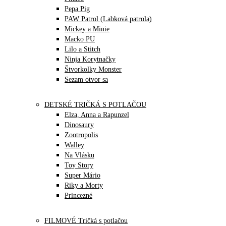
Pepa Pig
PAW Patrol (Labková patrola)
Mickey a Minie
Macko PU
Lilo a Stitch
Ninja Korytnačky
Štvorkolky Monster
Sezam otvor sa
DETSKÉ TRIČKÁ S POTLAČOU
Elza, Anna a Rapunzel
Dinosaury
Zootropolis
Walley
Na Vlásku
Toy Story
Super Mário
Riky a Morty
Princezné
FILMOVÉ Tričká s potlačou