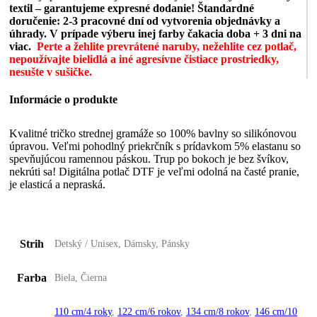
textil – garantujeme expresné dodanie!
Štandardné
doručenie: 2-3 pracovné dní od vytvorenia objednávky a
úhrady. V prípade výberu inej farby čakacia doba + 3 dni na
viac.
Perte a žehlite prevrátené naruby, nežehlite cez potlač,
nepoužívajte bielidlá a iné agresívne čistiace prostriedky,
nesušte v sušičke.
Informácie o produkte
Kvalitné tričko strednej gramáže so 100% bavlny so silikónovou
úpravou. Veľmi pohodlný priekrčník s prídavkom 5% elastanu so
spevňujúcou ramennou páskou. Trup po bokoch je bez švíkov,
nekrúti sa! Digitálna potlač DTF je veľmi odolná na časté pranie,
je elasticá a nepraská.
Strih
Detský / Unisex, Dámsky, Pánsky
Farba
Biela, Čierna
110 cm/4 roky
,
122 cm/6 rokov
,
134 cm/8 rokov
,
146 cm/10