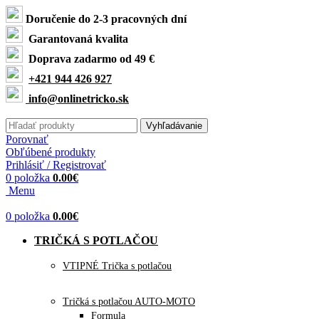
Doručenie do 2-3 pracovných dní
Garantovaná kvalita
Doprava zadarmo od 49 €
+421 944 426 927
info@onlinetricko.sk
Vyhľadávanie
Porovnať
Obľúbené produkty
Prihlásiť / Registrovať
0
položka
0.00
€
Menu
0
položka
0.00
€
TRIČKÁ S POTLAČOU
VTIPNÉ Trička s potlačou
Tričká s potlačou AUTO-MOTO
Formula