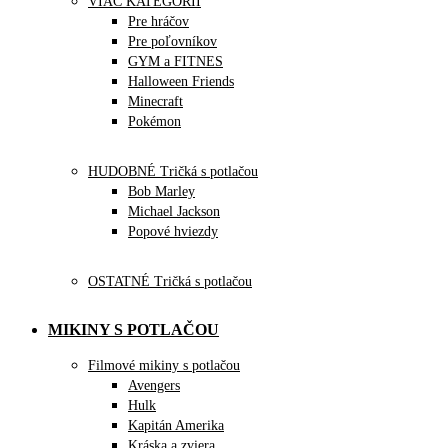
VIAC KATEGÓRIÍ
Pre hráčov
Pre poľovníkov
GYM a FITNES
Halloween Friends
Minecraft
Pokémon
HUDOBNÉ Tričká s potlačou
Bob Marley
Michael Jackson
Popové hviezdy
OSTATNÉ Tričká s potlačou
MIKINY S POTLAČOU
Filmové mikiny s potlačou
Avengers
Hulk
Kapitán Amerika
Kráska a zviera