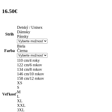
16.50
€
Detský / Unisex
Dámsky
Strih
Pánsky
Biela
Farba
Čierna
110 cm/4 roky
122 cm/6 rokov
134 cm/8 rokov
146 cm/10 rokov
158 cm/12 rokov
XS
S
M
Veľkosť
L
XL
XXL
3XL