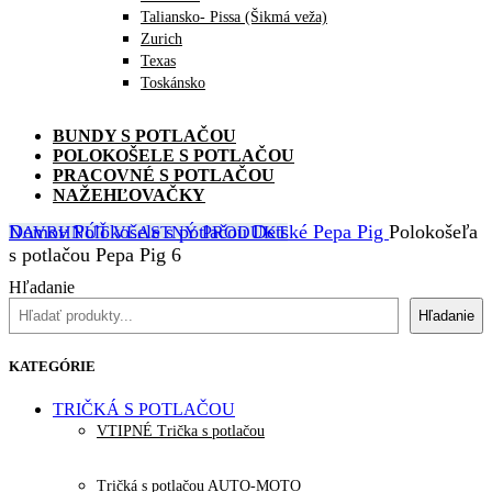
Taliansko- Pissa (Šikmá veža)
Zurich
Texas
Toskánsko
BUNDY S POTLAČOU
POLOKOŠELE S POTLAČOU
PRACOVNÉ S POTLAČOU
NAŽEHĽOVAČKY
Domov
Polokošele s potlačou
Detské
Pepa Pig
Polokošeľa
NAVRHNÚŤ VLASTNÝ PRODUKT
s potlačou Pepa Pig 6
Hľadanie
Hľadanie
KATEGÓRIE
TRIČKÁ S POTLAČOU
VTIPNÉ Trička s potlačou
Tričká s potlačou AUTO-MOTO