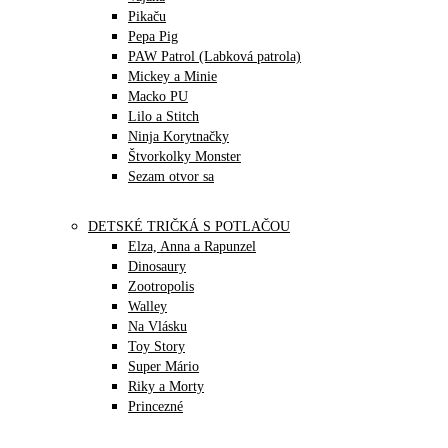
Pikaču
Pepa Pig
PAW Patrol (Labková patrola)
Mickey a Minie
Macko PU
Lilo a Stitch
Ninja Korytnačky
Štvorkolky Monster
Sezam otvor sa
DETSKÉ TRIČKÁ S POTLAČOU
Elza, Anna a Rapunzel
Dinosaury
Zootropolis
Walley
Na Vlásku
Toy Story
Super Mário
Riky a Morty
Princezné