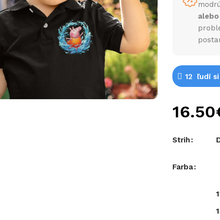
modrú
alebo
probl
posta
12
ľudí s
Strih
Farba