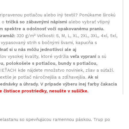
pripravenou potlačou alebo iný textil? Ponúkame širokú
k o
tričká so zábavnými nápismi
alebo vybrať vtipný
om spektre a odolnosť voči opakovanému praniu.
Gramáž:
320 g/m² Veľkosti: S, M, L, XL, 2XL, 3XL, 4xl, 5xl,
ka vypasovaný strih s bočnými švami, kapucňa s
nať si u nás môžu jednotlivci ale aj
v vysokej kvality, ktoré vydržia
veľa vypraní
a sú
ou, polokošele s potlačou, bundy s potlačou,
EŤACH kde nájdete množstvo noviniek, zliav a súťaží.
xtile je potlač náročnejšia a zdĺhavejšia.
Ak si
ednávky a úhrady. V prípade výberu inej farby čakacia
e čistiace prostriedky, nesušte v sušičke.
% elastanu so spevňujúcou ramennou páskou. Trup po