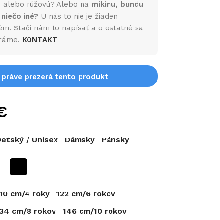
 alebo rúžovú? Alebo na
mikinu, bundu
 niečo iné?
U nás to nie je žiaden
ém. Stačí nám to napísať a o ostatné sa
ráme.
KONTAKT
i práve prezerá tento produkt
€
Detský / Unisex
Dámsky
Pánsky
110 cm/4 roky
122 cm/6 rokov
134 cm/8 rokov
146 cm/10 rokov