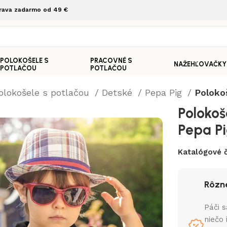
rava zadarmo od 49 €
POLOKOŠELE S
PRACOVNÉ S
NAŽEHĽOVAČKY
POTLAČOU
POTLAČOU
olokošele s potlačou
Detské
Pepa Pig
Poloko
Polokoš
Pepa Pi
Katalógové č
Rôzne
Páči s
niečo 