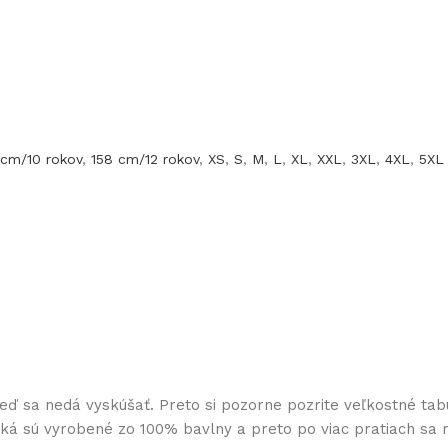
 cm/10 rokov
,
158 cm/12 rokov
,
XS
,
S
,
M
,
L
,
XL
,
XXL
,
3XL
,
4XL
,
5XL
keď sa nedá vyskúšať. Preto si pozorne pozrite veľkostné tab
ičká sú vyrobené zo 100% bavlny a preto po viac pratiach sa 