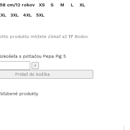
158 cm/12 rokov
XS
S
M
L
XL
XXL
3XL
4XL
5XL
ohto produktu môžete získať až
17
Bodov.
okošeľa s potlačou Pepa Pig 5
Pridať do košíka
bľúbené produkty