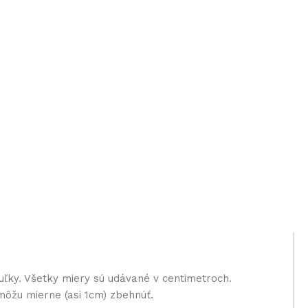
uľky. Všetky miery sú udávané v centimetroch.
môžu mierne (asi 1cm) zbehnúť.