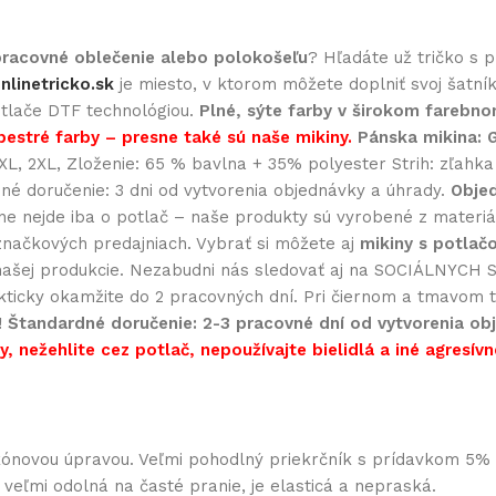
 pracovné oblečenie alebo polokošeľu
? Hľadáte už tričko s 
nlinetricko.sk
je miesto, v ktorom môžete doplniť svoj šatní
potlače DTF technológiou.
Plné, sýte farby v širokom farebn
pestré farby – presne také sú naše mikiny.
Pánska mikina:
, XL, 2XL, Zloženie: 65 % bavlna + 35% polyester Strih: zľah
dné doručenie: 3 dni od vytvorenia objednávky a úhrady.
Objed
nejde iba o potlač – naše produkty sú vyrobené z materiálo
značkových predajniach. Vybrať si môžete aj
mikiny s potlač
ašej produkcie. Nezabudni nás sledovať aj na SOCIÁLNYCH SI
akticky okamžite do 2 pracovných dní. Pri čiernom a tmavom te
!
Štandardné doručenie: 2-3 pracovné dní od vytvorenia obj
, nežehlite cez potlač, nepoužívajte bielidlá a iné agresívn
likónovou úpravou. Veľmi pohodlný priekrčník s prídavkom 5
e veľmi odolná na časté pranie, je elasticá a nepraská.