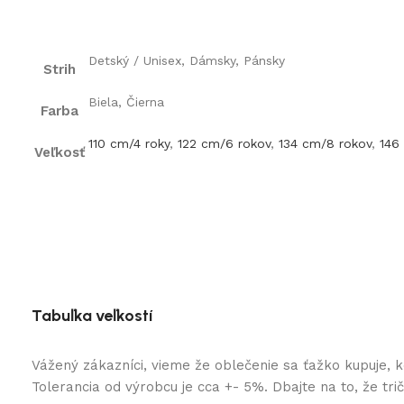
Detský / Unisex, Dámsky, Pánsky
Strih
Biela, Čierna
Farba
110 cm/4 roky
,
122 cm/6 rokov
,
134 cm/8 rokov
,
146
Veľkosť
Tabuľka veľkostí
Vážený zákazníci, vieme že oblečenie sa ťažko kupuje, 
Tolerancia od výrobcu je cca +- 5%. Dbajte na to, že tr