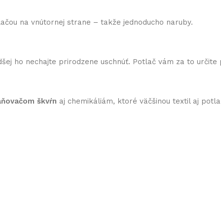
otlačou na vnútornej strane – takže jednoducho naruby.
šej ho nechajte prirodzene uschnúť. Potlač vám za to určite
raňovačom škvŕn
aj chemikáliám, ktoré väčšinou textil aj potlač