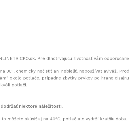
ONLINETRICKO.sk. Pre dlhotrvajúcu životnosť Vám odporúčam
0°, chemicky nečistiť ani nebieliť, nepoužívať aviváž. Prod
 „rám“ okolo potlače, prípadne zbytky prvkov po hrane dizaj
vôli potlači.
 dodržať niektoré náležitosti.
to môžete skúsiť aj na 40°C, potlač ale vydrží kratšiu dobu.