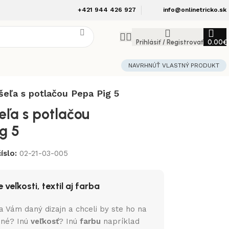
+421 944 426 927
info@onlinetricko.sk
Prihlásiť / Registrovať
0.00
€
NAVRHNÚŤ VLASTNÝ PRODUKT
šeľa s potlačou Pepa Pig 5
eľa s potlačou
g 5
íslo:
02-21-03-005
 veľkosti, textil aj farba
a Vám daný dizajn a chceli by ste ho na
iné? Inú
veľkosť
? Inú
farbu
napríklad