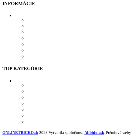
INFORMÁCIE
VŠETKO O NÁKUPE
VEĽKOSTNÁ TABUĽKA
PRIEBEH VÝROBY
PRE FIRMY
DARČEKOVÉ BALENIE
VERNOSTNÝ SYSTÉM
SPOLUPRÁCA
TOP KATEGÓRIE
TRIČKÁ S POTLAČOU
MIKINY S POTLAČOU
BUNDY S POTLAČOU
NAŽEHĽOVAČKY
POLOKOŠELE S POTLAČOU
PRACOVNÉ S POTLAČOU
NAVRHNÚŤ VLASTNÝ TEXTIL
ONLINETRICKO.sk
2023 Vytvorila spoločnosť
Alibition.sk
. Prémiové weby