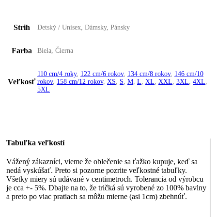
Strih
Detský / Unisex, Dámsky, Pánsky
Farba
Biela, Čierna
110 cm/4 roky
,
122 cm/6 rokov
,
134 cm/8 rokov
,
146 cm/10
Veľkosť
rokov
,
158 cm/12 rokov
,
XS
,
S
,
M
,
L
,
XL
,
XXL
,
3XL
,
4XL
,
5XL
Tabuľka veľkostí
Vážený zákazníci, vieme že oblečenie sa ťažko kupuje, keď sa
nedá vyskúšať. Preto si pozorne pozrite veľkostné tabuľky.
Všetky miery sú udávané v centimetroch. Tolerancia od výrobcu
je cca +- 5%. Dbajte na to, že tričká sú vyrobené zo 100% bavlny
a preto po viac pratiach sa môžu mierne (asi 1cm) zbehnúť.