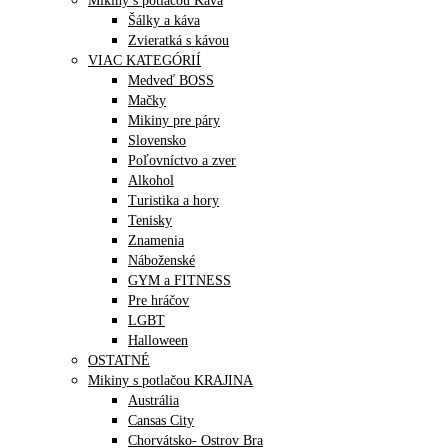
Mikiny s potlačou Káva
Šálky a káva
Zvieratká s kávou
VIAC KATEGÓRIÍ
Medveď BOSS
Mačky
Mikiny pre páry
Slovensko
Poľovníctvo a zver
Alkohol
Turistika a hory
Tenisky
Znamenia
Náboženské
GYM a FITNESS
Pre hráčov
LGBT
Halloween
OSTATNÉ
Mikiny s potlačou KRAJINA
Austrália
Cansas City
Chorvátsko- Ostrov Bra