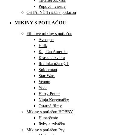
Michael Jackson
Popové hviezdy
OSTATNÉ Tričká s potlačou
MIKINY S POTLAČOU
Filmové mikiny s potlačou
Avengers
Hulk
Kapitán Amerika
Kráska a zviera
Rodinka úžasných
Spiderman
Star Wars
Venom
Yoda
Harry Potter
Ninja Korytnačky
Ostatné filmy
Mikiny s potlačou HOBBY
Hubárčenie
Ryby a rybačka
Mikiny s potlačou Psy