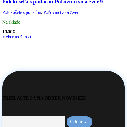
Polokošeľa s potlačou Poľovníctvo a zver 9
Polokošele s potlačou
,
Poľovníctvo a Zver
Na sklade
16.50
€
Výber možností
PRIHLÁSTE SA NA ODBER NOVINIEK