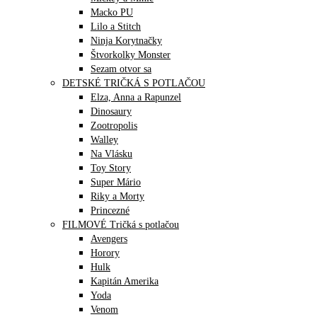
Macko PU
Lilo a Stitch
Ninja Korytnačky
Štvorkolky Monster
Sezam otvor sa
DETSKÉ TRIČKÁ S POTLAČOU
Elza, Anna a Rapunzel
Dinosaury
Zootropolis
Walley
Na Vlásku
Toy Story
Super Mário
Riky a Morty
Princezné
FILMOVÉ Tričká s potlačou
Avengers
Horory
Hulk
Kapitán Amerika
Yoda
Venom