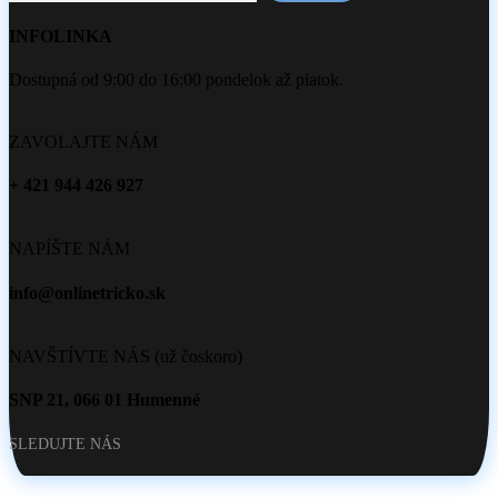
INFOLINKA
Dostupná od 9:00 do 16:00 pondelok až piatok.
ZAVOLAJTE NÁM
+ 421 944 426 927
NAPÍŠTE NÁM
info@onlinetricko.sk
NAVŠTÍVTE NÁS (už čoskoro)
SNP 21, 066 01 Humenné
SLEDUJTE NÁS