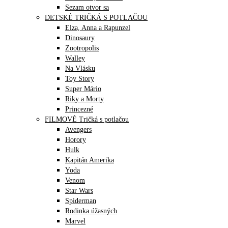
Sezam otvor sa
DETSKÉ TRIČKÁ S POTLAČOU
Elza, Anna a Rapunzel
Dinosaury
Zootropolis
Walley
Na Vlásku
Toy Story
Super Mário
Riky a Morty
Princezné
FILMOVÉ Tričká s potlačou
Avengers
Horory
Hulk
Kapitán Amerika
Yoda
Venom
Star Wars
Spiderman
Rodinka úžasných
Marvel