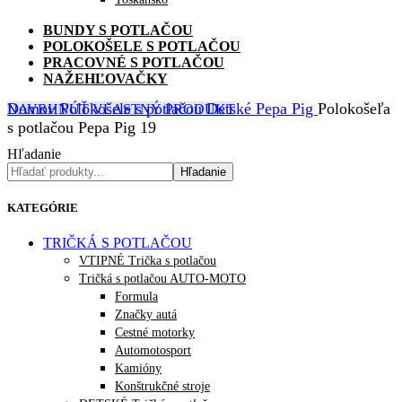
BUNDY S POTLAČOU
POLOKOŠELE S POTLAČOU
PRACOVNÉ S POTLAČOU
NAŽEHĽOVAČKY
Domov
Polokošele s potlačou
Detské
Pepa Pig
Polokošeľa
NAVRHNÚŤ VLASTNÝ PRODUKT
s potlačou Pepa Pig 19
Hľadanie
Hľadanie
KATEGÓRIE
TRIČKÁ S POTLAČOU
VTIPNÉ Trička s potlačou
Tričká s potlačou AUTO-MOTO
Formula
Značky autá
Cestné motorky
Automotosport
Kamióny
Konštrukčné stroje