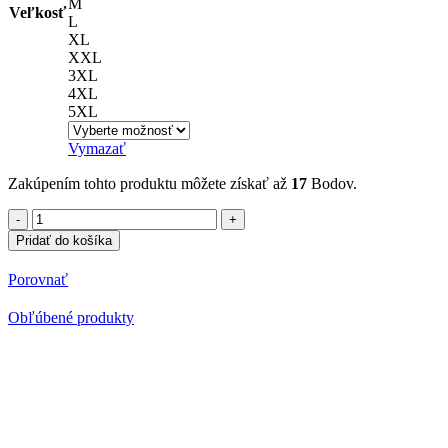
M
Veľkosť
L
XL
XXL
3XL
4XL
5XL
Vymazať
Zakúpením tohto produktu môžete získať až
17
Bodov.
množstvo
Polokošeľa
Pridať do košíka
s
potlačou
Porovnať
Pepa
Pig
Obľúbené produkty
19