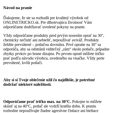
Návod na pranie
Ďakujeme, že ste sa rozhodli pre kvalitný výrobok od
ONLINETRICKO.sk. Pre dlhotrvajúcu životnosť Vám
odporúčame dodržiavať uvedené pokyny na pranie.
Vždy odporúčame produkty pred prvým nosením oprať na 30°,
chemicky nečistiť ani nebieliť, nepoužívať aviváž. Produkty
žehlite prevrátené – potlačou dovnútra. Prvé opratie na 30° sa
odporúča, aby sa odstránil viditeľný „rám“ okolo potlače, prípadne
zbytky prvkov po hrane dizajnu. Po prvom opratí môžete tričko
prať podľa návodu výrobcu, uvedeného na visačke. Vždy perte
prevrátené, kvôli potlači.
Aby si si Tvoje oblečenie užil čo najdlhšie, je potrebné
dodržať niektoré náležitosti.
Odporúčame prať tričko max. na 30°C.
Pokojne to môžete
skúsiť aj na 40°C, potlač ale vydrží kratšiu dobu. K praniu
rozhodne nepoužívajte žiadne agresívne čistiace ani bieliace