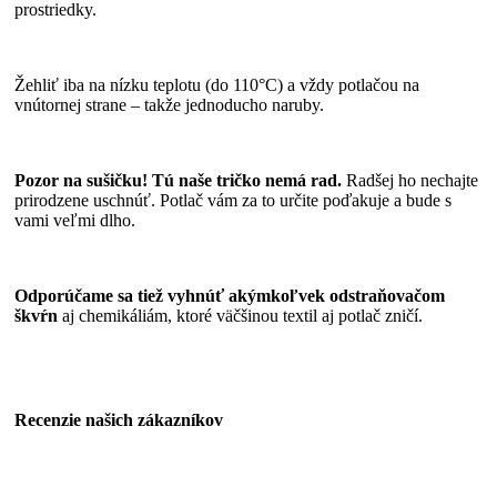
prostriedky.
Žehliť iba na nízku teplotu (do 110°C) a vždy potlačou na
vnútornej strane – takže jednoducho naruby.
Pozor na sušičku! Tú naše tričko nemá rad.
Radšej ho nechajte
prirodzene uschnúť. Potlač vám za to určite poďakuje a bude s
vami veľmi dlho.
Odporúčame sa tiež vyhnúť akýmkoľvek odstraňovačom
škvŕn
aj chemikáliám, ktoré väčšinou textil aj potlač zničí.
Recenzie našich zákazníkov