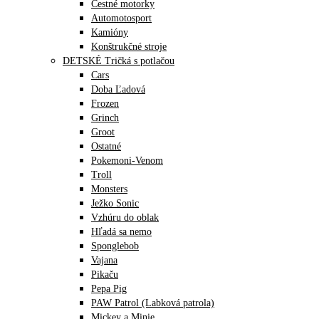
Cestné motorky
Automotosport
Kamióny
Konštrukčné stroje
DETSKÉ Tričká s potlačou
Cars
Doba Ľadová
Frozen
Grinch
Groot
Ostatné
Pokemoni-Venom
Troll
Monsters
Ježko Sonic
Vzhúru do oblak
Hľadá sa nemo
Sponglebob
Vajana
Pikaču
Pepa Pig
PAW Patrol (Labková patrola)
Mickey a Minie