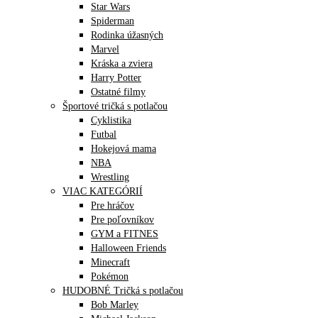
Star Wars
Spiderman
Rodinka úžasných
Marvel
Kráska a zviera
Harry Potter
Ostatné filmy
Športové tričká s potlačou
Cyklistika
Futbal
Hokejová mama
NBA
Wrestling
VIAC KATEGÓRIÍ
Pre hráčov
Pre poľovníkov
GYM a FITNES
Halloween Friends
Minecraft
Pokémon
HUDOBNÉ Tričká s potlačou
Bob Marley