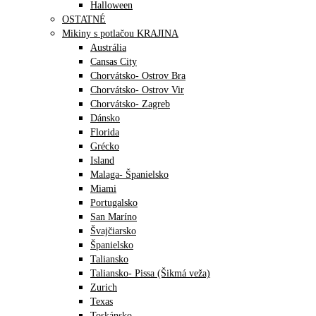
Halloween
OSTATNÉ
Mikiny s potlačou KRAJINA
Austrália
Cansas City
Chorvátsko- Ostrov Bra
Chorvátsko- Ostrov Vir
Chorvátsko- Zagreb
Dánsko
Florida
Grécko
Island
Malaga- Španielsko
Miami
Portugalsko
San Maríno
Švajčiarsko
Španielsko
Taliansko
Taliansko- Pissa (Šikmá veža)
Zurich
Texas
Toskánsko