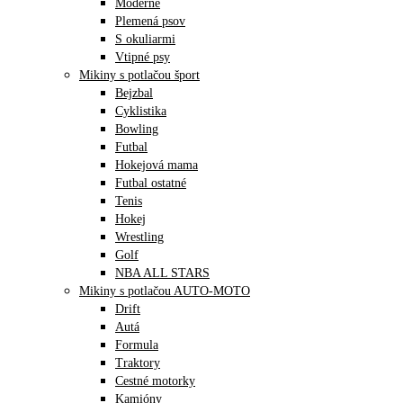
Moderné
Plemená psov
S okuliarmi
Vtipné psy
Mikiny s potlačou šport
Bejzbal
Cyklistika
Bowling
Futbal
Hokejová mama
Futbal ostatné
Tenis
Hokej
Wrestling
Golf
NBA ALL STARS
Mikiny s potlačou AUTO-MOTO
Drift
Autá
Formula
Traktory
Cestné motorky
Kamióny