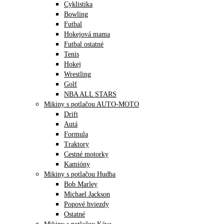
Cyklistika
Bowling
Futbal
Hokejová mama
Futbal ostatné
Tenis
Hokej
Wrestling
Golf
NBA ALL STARS
Mikiny s potlačou AUTO-MOTO
Drift
Autá
Formula
Traktory
Cestné motorky
Kamióny
Mikiny s potlačou Hudba
Bob Marley
Michael Jackson
Popové hviezdy
Ostatné