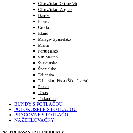
Chorvátsko- Ostrov Vir
Chorvátsko- Zagreb
Dánsko
Florida
Grécko
Island
Malaga- Španielsko
Miami
Portugalsko
San Maríno
Švajčiarsko
Španielsko
Taliansko
Taliansko- Pissa (Šikmá veža)
Zurich
Texas
Toskánsko
BUNDY S POTLAČOU
POLOKOŠELE S POTLAČOU
PRACOVNÉ S POTLAČOU
NAŽEHĽOVAČKY
NAJPREDÁVANEJŠIE PRODUKTY