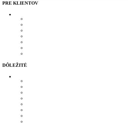
PRE KLIENTOV
O NÁS
AKO SI VYTVORIŤ POTLAČ
BLOG
OBCHOD
KONTAKT
OBĽÚBENÉ PRODUKTY
POROVNÁVAČ
DÔLEŽITÉ
MOŽNOSTI PLATBY
MOŽNOSTI DOPRAVY
REKLAMÁCIE
SÚBORY COOKIES
SÚBORY NA STIAHNUTIE
OCHRANA OSOBNÝCH ÚDAJOV
OBCHODNÉ PODMIENKY
ODSTÚPIŤ OD ZMLUVY TU