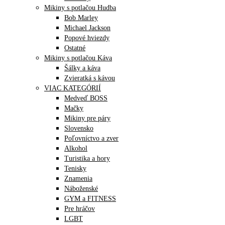
Mikiny s potlačou Hudba
Bob Marley
Michael Jackson
Popové hviezdy
Ostatné
Mikiny s potlačou Káva
Šálky a káva
Zvieratká s kávou
VIAC KATEGÓRIÍ
Medveď BOSS
Mačky
Mikiny pre páry
Slovensko
Poľovníctvo a zver
Alkohol
Turistika a hory
Tenisky
Znamenia
Náboženské
GYM a FITNESS
Pre hráčov
LGBT