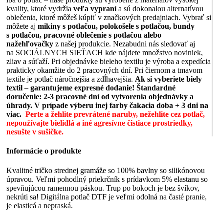
kvality, ktoré vydržia
veľa vypraní
a sú dokonalou alternatívou
oblečenia, ktoré môžeš kúpiť v značkových predajniach. Vybrať si
môžete aj
mikiny s potlačou, polokošele s potlačou, bundy
s potlačou, pracovné oblečenie s potlačou alebo
nažehľovačky
z našej produkcie. Nezabudni nás sledovať aj
na SOCIÁLNYCH SIEŤACH kde nájdete množstvo noviniek,
zliav a súťaží. Pri objednávke bieleho textilu je výroba a expedícia
prakticky okamžite do 2 pracovných dní. Pri čiernom a tmavom
textile je potlač náročnejšia a zdĺhavejšia.
Ak si vyberiete biely
textil – garantujeme expresné dodanie!
Štandardné
doručenie: 2-3 pracovné dní od vytvorenia objednávky a
úhrady. V prípade výberu inej farby čakacia doba + 3 dni na
viac.
Perte a žehlite prevrátené naruby, nežehlite cez potlač,
nepoužívajte bielidlá a iné agresívne čistiace prostriedky,
nesušte v sušičke.
Informácie o produkte
Kvalitné tričko strednej gramáže so 100% bavlny so silikónovou
úpravou. Veľmi pohodlný priekrčník s prídavkom 5% elastanu so
spevňujúcou ramennou páskou. Trup po bokoch je bez švíkov,
nekrúti sa! Digitálna potlač DTF je veľmi odolná na časté pranie,
je elasticá a nepraská.