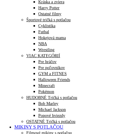
Kráska a zviera
Harry Potter
Ostatné filmy
Športové tričká s potlačou
Cyklistika
Futbal
Hokejová mama
NBA
Wrestling
VIAC KATEGÓRIÍ
Pre hráčov
Pre poľovníkov
GYM a FITNES
Halloween Friends
Minecraft
Pokémon
HUDOBNÉ Tričká s potlačou
Bob Marley
Michael Jackson
Popové hviezdy
OSTATNÉ Tričká s potlačou
MIKINY S POTLAČOU
Filmové mikiny s potlačou