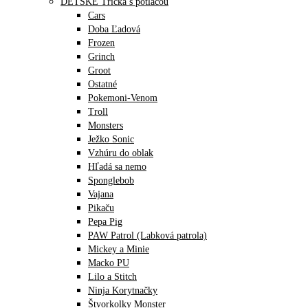
DETSKÉ Tričká s potlačou
Cars
Doba Ľadová
Frozen
Grinch
Groot
Ostatné
Pokemoni-Venom
Troll
Monsters
Ježko Sonic
Vzhúru do oblak
Hľadá sa nemo
Sponglebob
Vajana
Pikaču
Pepa Pig
PAW Patrol (Labková patrola)
Mickey a Minie
Macko PU
Lilo a Stitch
Ninja Korytnačky
Štvorkolky Monster