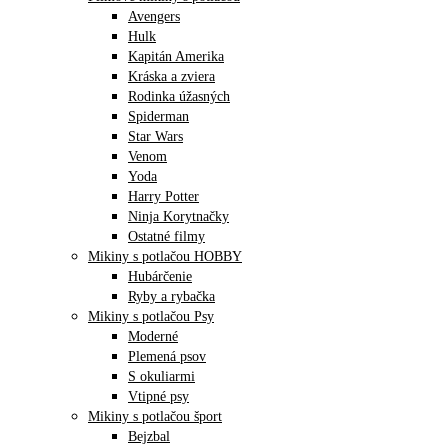
Avengers
Hulk
Kapitán Amerika
Kráska a zviera
Rodinka úžasných
Spiderman
Star Wars
Venom
Yoda
Harry Potter
Ninja Korytnačky
Ostatné filmy
Mikiny s potlačou HOBBY
Hubárčenie
Ryby a rybačka
Mikiny s potlačou Psy
Moderné
Plemená psov
S okuliarmi
Vtipné psy
Mikiny s potlačou šport
Bejzbal