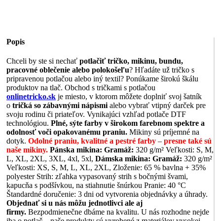
Popis
Chceli by ste si nechať
potlačiť tričko, mikinu, bundu,
pracovné oblečenie alebo polokošeľu
? Hľadáte už tričko s
pripravenou potlačou alebo iný textil? Ponúkame širokú škálu
produktov na tlač. Obchod s tričkami s potlačou
onlinetricko.sk
je miesto, v ktorom môžete doplniť svoj šatník
o
tričká so zábavnými nápismi
alebo vybrať vtipný darček pre
svoju rodinu či priateľov. Vynikajúci vzhľad potlače DTF
technológiou.
Plné, sýte farby v širokom farebnom spektre a
odolnosť voči opakovanému praniu.
Mikiny sú príjemné na
dotyk.
Odolné praniu, kvalitné a pestré farby – presne také sú
naše mikiny.
Pánska mikina:
Gramáž:
320 g/m² Veľkosti: S, M,
L, XL, 2XL, 3XL, 4xl, 5xl,
Dámska mikina:
Gramáž:
320 g/m²
Veľkosti: XS, S, M, L, XL, 2XL, Zloženie: 65 % bavlna + 35%
polyester Strih: zľahka vypasovaný strih s bočnými švami,
kapucňa s podšívkou, na stiahnutie šnúrkou Pranie: 40 °C
Štandardné doručenie: 3 dni od vytvorenia objednávky a úhrady.
Objednať si u nás môžu jednotlivci ale aj
firmy.
Bezpodmienečne dbáme na kvalitu. U nás rozhodne nejde
iba o potlač – naše produkty sú vyrobené z materiálov vysokej