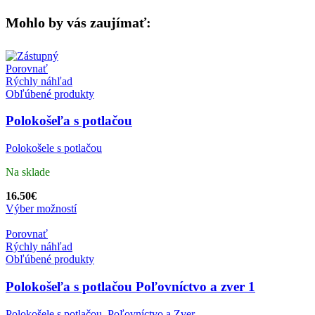
Mohlo by vás zaujímať:
Porovnať
Rýchly náhľad
Obľúbené produkty
Polokošeľa s potlačou
Polokošele s potlačou
Na sklade
16.50
€
Výber možností
Porovnať
Rýchly náhľad
Obľúbené produkty
Polokošeľa s potlačou Poľovníctvo a zver 1
Polokošele s potlačou
,
Poľovníctvo a Zver