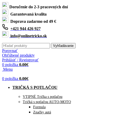
Doručenie do 2-3 pracovných dní
Garantovaná kvalita
Doprava zadarmo od 49 €
+421 944 426 927
info@onlinetricko.sk
Vyhľadávanie
Porovnať
Obľúbené produkty
Prihlásiť / Registrovať
0
položka
0.00
€
Menu
0
položka
0.00
€
TRIČKÁ S POTLAČOU
VTIPNÉ Trička s potlačou
Tričká s potlačou AUTO-MOTO
Formula
Značky autá