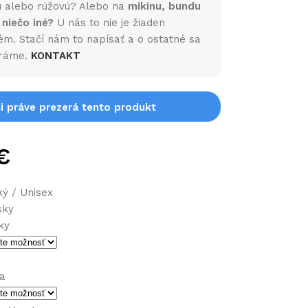
 alebo rúžovú? Alebo na
mikinu, bundu
 niečo iné?
U nás to nie je žiaden
ém. Stačí nám to napísať a o ostatné sa
ráme.
KONTAKT
si práve prezerá tento produkt
€
ý / Unisex
sky
ky
na