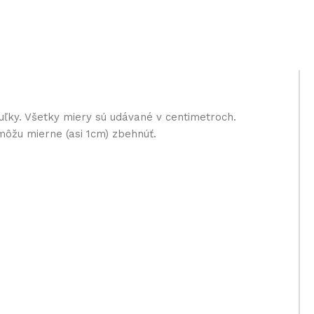
uľky. Všetky miery sú udávané v centimetroch.
môžu mierne (asi 1cm) zbehnúť.