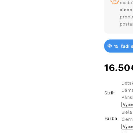
modrú
alebo
probl
posta
15
ľudí 
Detsk
Dám
Strih
Páns
Biela
Farba
Čier