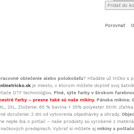
množstvo
Pridať do k
Polokošeľa
s
Porovnať
O
potlačou
Ninja
korytnačky
10
 pracovné oblečenie alebo polokošeľu
? Hľadáte už tričko s 
nlinetricko.sk
je miesto, v ktorom môžete doplniť svoj šatní
potlače DTF technológiou.
Plné, sýte farby v širokom farebn
pestré farby – presne také sú naše mikiny.
Pánska mikina:
, XL, 2XL, Zloženie: 65 % bavlna + 35% polyester Strih: zľah
dné doručenie: 3 dni od vytvorenia objednávky a úhrady.
Objed
nejde iba o potlač – naše produkty sú vyrobené z materiálo
značkových predajniach. Vybrať si môžete aj
mikiny s potlač