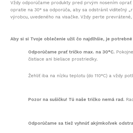
Vždy odporúčame produkty pred prvým nosením oprať na 3
opratie na 30° sa odporúča, aby sa odstránil viditeľný
výrobcu, uvedeného na visačke. Vždy perte prevrátené, k
Aby si si Tvoje oblečenie užil čo najdlhšie, je potrebné
Odporúčame prať tričko max. na 30°C.
Pokojne 
čistiace ani bieliace prostriedky.
Žehliť iba na nízku teplotu (do 110°C) a vždy p
Pozor na sušičku! Tú naše tričko nemá rad.
Rad
Odporúčame sa tiež vyhnúť akýmkoľvek odst