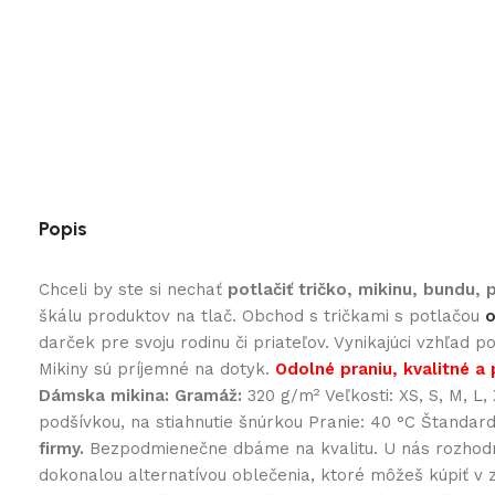
Popis
Chceli by ste si nechať
potlačiť tričko, mikinu, bundu,
škálu produktov na tlač. Obchod s tričkami s potlačou
o
darček pre svoju rodinu či priateľov. Vynikajúci vzhľad 
Mikiny sú príjemné na dotyk.
Odolné praniu, kvalitné a 
Dámska mikina:
Gramáž:
320 g/m² Veľkosti: XS, S, M, L
podšívkou, na stiahnutie šnúrkou Pranie: 40 °C Štandar
firmy.
Bezpodmienečne dbáme na kvalitu. U nás rozhodne 
dokonalou alternatívou oblečenia, ktoré môžeš kúpiť v 