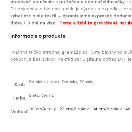
pracovné oblečenie s potlačou alebo nažehľovačky
z n
Pri objednávke bieleho textilu je výroba a expedícia pr
vyberiete biely textil – garantujeme expresné dodanie
doba + 3 dni na viac.
Perte a žehlite prevrátené naruby
Informácie o produkte
Kvalitné tričko strednej gramáže so 100% bavlny so si
bokoch je bez švíkov, nekrúti sa! Digitálna potlač DTF j
Detský / Unisex, Dámsky, Pánsky
Strih
Biela, Čierna
Farba
110 cm/4 roky
,
122 cm/6 rokov
,
134 cm/8 rokov
,
146
Veľkosť