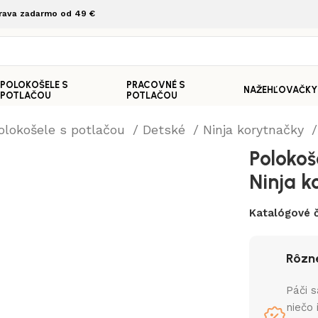
rava zadarmo od 49 €
POLOKOŠELE S
PRACOVNÉ S
NAŽEHĽOVAČKY
POTLAČOU
POTLAČOU
olokošele s potlačou
Detské
Ninja korytnačky
Polokoš
Ninja k
Katalógové č
Rôzne
Páči s
niečo 