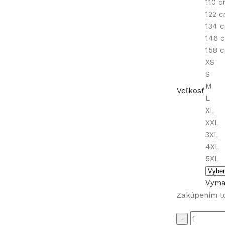
110 
122 
134 
146 
158 
XS
S
M
Veľkosť
L
XL
XXL
3XL
4XL
5XL
Vyma
Zakúpením t