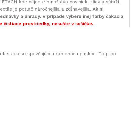
EŤACH kde nájdete množstvo noviniek, zliav a súťaží.
xtile je potlač náročnejšia a zdĺhavejšia.
Ak si
ednávky a úhrady. V prípade výberu inej farby čakacia
e čistiace prostriedky, nesušte v sušičke.
% elastanu so spevňujúcou ramennou páskou. Trup po