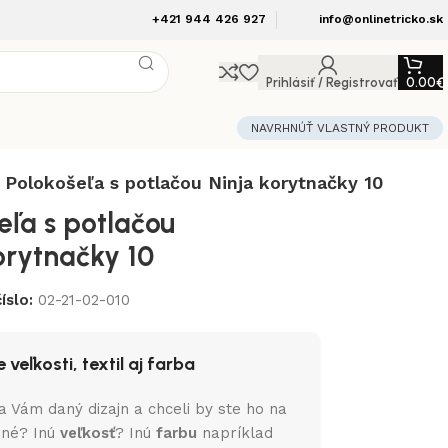
+421 944 426 927
info@onlinetricko.sk
Prihlásiť / Registrovať
0.00
€
NAVRHNÚŤ VLASTNÝ PRODUKT
Polokošeľa s potlačou Ninja korytnačky 10
eľa s potlačou
orytnačky 10
íslo:
02-21-02-010
 veľkosti, textil aj farba
a Vám daný dizajn a chceli by ste ho na
iné? Inú
veľkosť
? Inú
farbu
napríklad