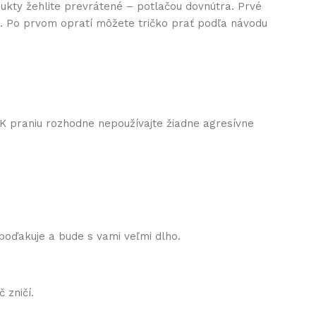
ukty žehlite prevrátené – potlačou dovnútra. Prvé
nu. Po prvom opratí môžete tričko prať podľa návodu
 K praniu rozhodne nepoužívajte žiadne agresívne
 poďakuje a bude s vami veľmi dlho.
 zničí.