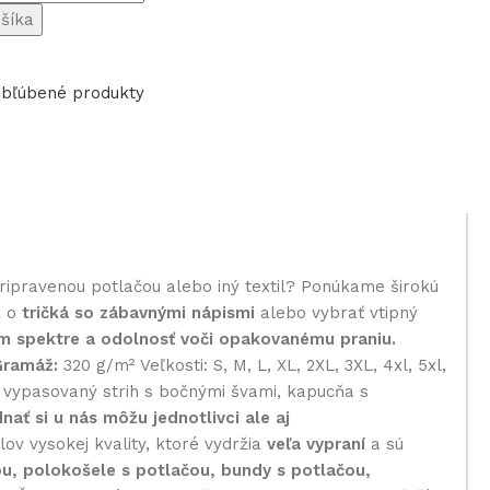
ošíka
bľúbené produkty
pripravenou potlačou alebo iný textil? Ponúkame širokú
k o
tričká so zábavnými nápismi
alebo vybrať vtipný
om spektre a odolnosť voči opakovanému praniu.
Gramáž:
320 g/m² Veľkosti: S, M, L, XL, 2XL, 3XL, 4xl, 5xl,
ka vypasovaný strih s bočnými švami, kapucňa s
nať si u nás môžu jednotlivci ale aj
v vysokej kvality, ktoré vydržia
veľa vypraní
a sú
ou, polokošele s potlačou, bundy s potlačou,