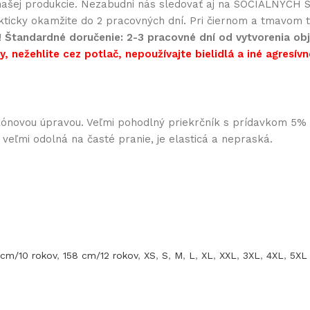
ašej produkcie. Nezabudni nás sledovať aj na SOCIÁLNYCH SI
akticky okamžite do 2 pracovných dní. Pri čiernom a tmavom te
!
Štandardné doručenie: 2-3 pracovné dní od vytvorenia obj
, nežehlite cez potlač, nepoužívajte bielidlá a iné agresívn
likónovou úpravou. Veľmi pohodlný priekrčník s prídavkom 5
e veľmi odolná na časté pranie, je elasticá a nepraská.
 cm/10 rokov
,
158 cm/12 rokov
,
XS
,
S
,
M
,
L
,
XL
,
XXL
,
3XL
,
4XL
,
5XL