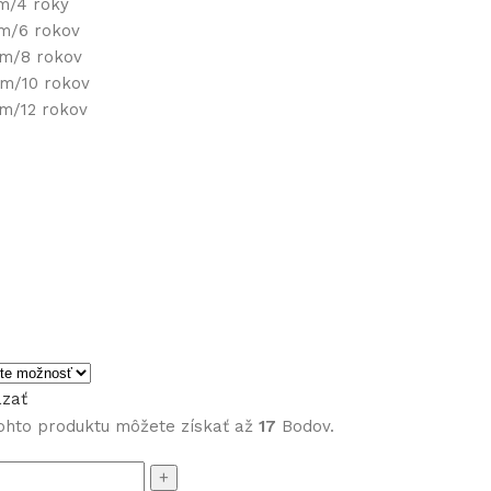
cm/4 roky
cm/6 rokov
cm/8 rokov
cm/10 rokov
cm/12 rokov
zať
ohto produktu môžete získať až
17
Bodov.