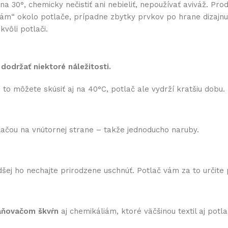
0°, chemicky nečistiť ani nebieliť, nepoužívať aviváž. Prod
 „rám“ okolo potlače, prípadne zbytky prvkov po hrane dizaj
vôli potlači.
 dodržať niektoré náležitosti.
to môžete skúsiť aj na 40°C, potlač ale vydrží kratšiu dobu.
otlačou na vnútornej strane – takže jednoducho naruby.
šej ho nechajte prirodzene uschnúť. Potlač vám za to určite
raňovačom škvŕn
aj chemikáliám, ktoré väčšinou textil aj potlač