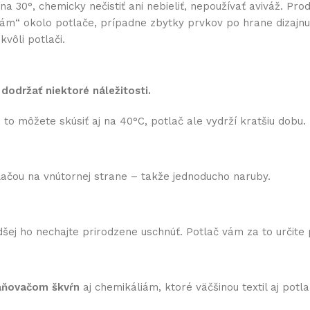
0°, chemicky nečistiť ani nebieliť, nepoužívať aviváž. Prod
 „rám“ okolo potlače, prípadne zbytky prvkov po hrane dizaj
vôli potlači.
 dodržať niektoré náležitosti.
to môžete skúsiť aj na 40°C, potlač ale vydrží kratšiu dobu.
otlačou na vnútornej strane – takže jednoducho naruby.
šej ho nechajte prirodzene uschnúť. Potlač vám za to určite
raňovačom škvŕn
aj chemikáliám, ktoré väčšinou textil aj potlač