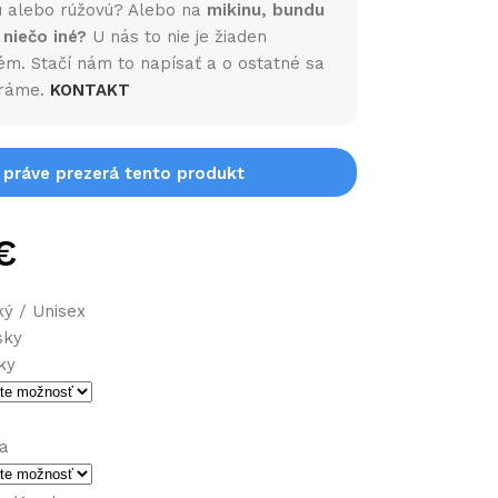
 alebo rúžovú? Alebo na
mikinu, bundu
 niečo iné?
U nás to nie je žiaden
ém. Stačí nám to napísať a o ostatné sa
ráme.
KONTAKT
i práve prezerá tento produkt
€
ý / Unisex
sky
ky
na