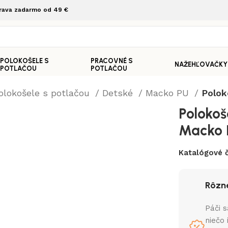
rava zadarmo od 49 €
POLOKOŠELE S
PRACOVNÉ S
NAŽEHĽOVAČKY
POTLAČOU
POTLAČOU
olokošele s potlačou
Detské
Macko PU
Polok
Polokoš
Macko 
Katalógové č
Rôzne
Páči s
niečo 