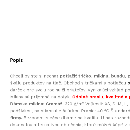
Popis
Chceli by ste si nechať
potlačiť tričko, mikinu, bundu,
škálu produktov na tlač. Obchod s tričkami s potlačou
o
darček pre svoju rodinu či priateľov. Vynikajúci vzhľad 
Mikiny sú príjemné na dotyk.
Odolné praniu, kvalitné a 
Dámska mikina:
Gramáž:
320 g/m² Veľkosti: XS, S, M, L
podšívkou, na stiahnutie šnúrkou Pranie: 40 °C Štandar
firmy.
Bezpodmienečne dbáme na kvalitu. U nás rozhodne 
dokonalou alternatívou oblečenia, ktoré môžeš kúpiť v 