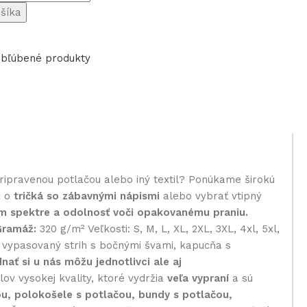
ošíka
bľúbené produkty
pripravenou potlačou alebo iný textil? Ponúkame širokú
k o
tričká so zábavnými nápismi
alebo vybrať vtipný
om spektre a odolnosť voči opakovanému praniu.
Gramáž:
320 g/m² Veľkosti: S, M, L, XL, 2XL, 3XL, 4xl, 5xl,
ka vypasovaný strih s bočnými švami, kapucňa s
nať si u nás môžu jednotlivci ale aj
v vysokej kvality, ktoré vydržia
veľa vypraní
a sú
ou, polokošele s potlačou, bundy s potlačou,