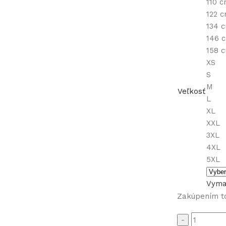
110 
122 
134 
146 
158 
XS
S
M
Veľkosť
L
XL
XXL
3XL
4XL
5XL
Vyma
Zakúpením t