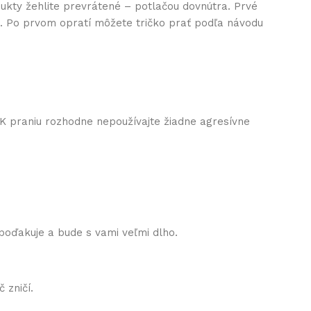
ukty žehlite prevrátené – potlačou dovnútra. Prvé
nu. Po prvom opratí môžete tričko prať podľa návodu
 K praniu rozhodne nepoužívajte žiadne agresívne
 poďakuje a bude s vami veľmi dlho.
 zničí.