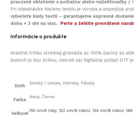
pracovné oblečenie s potlačou alebo nažehľovačky
z n
Pri objednávke bieleho textilu je výroba a expedícia pr
vyberiete biely textil – garantujeme expresné dodanie
doba + 3 dni na viac.
Perte a žehlite prevrátené naruby
Informácie o produkte
Kvalitné tričko strednej gramáže so 100% bavlny so si
bokoch je bez švíkov, nekrúti sa! Digitálna potlač DTF j
Detský / Unisex, Dámsky, Pánsky
Strih
Biela, Čierna
Farba
110 cm/4 roky
,
122 cm/6 rokov
,
134 cm/8 rokov
,
146
Veľkosť