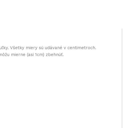
uľky. Všetky miery sú udávané v centimetroch.
môžu mierne (asi 1cm) zbehnúť.