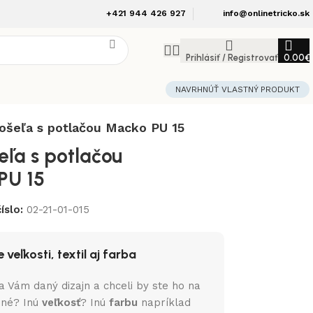
+421 944 426 927
info@onlinetricko.sk
Prihlásiť / Registrovať
0.00
€
NAVRHNÚŤ VLASTNÝ PRODUKT
ošeľa s potlačou Macko PU 15
eľa s potlačou
PU 15
íslo:
02-21-01-015
 veľkosti, textil aj farba
a Vám daný dizajn a chceli by ste ho na
iné? Inú
veľkosť
? Inú
farbu
napríklad