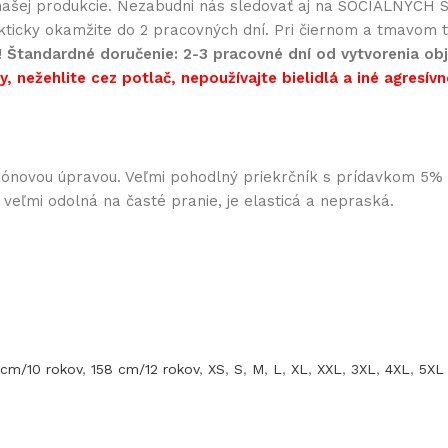
ašej produkcie. Nezabudni nás sledovať aj na SOCIÁLNYCH SI
akticky okamžite do 2 pracovných dní. Pri čiernom a tmavom te
!
Štandardné doručenie: 2-3 pracovné dní od vytvorenia obj
, nežehlite cez potlač, nepoužívajte bielidlá a iné agresívn
likónovou úpravou. Veľmi pohodlný priekrčník s prídavkom 5
e veľmi odolná na časté pranie, je elasticá a nepraská.
 cm/10 rokov
,
158 cm/12 rokov
,
XS
,
S
,
M
,
L
,
XL
,
XXL
,
3XL
,
4XL
,
5XL