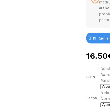
modrú
alebo
probl
posta
15
ľudí s
Detsk
Dám
Strih
Páns
Biela
Farba
Čier