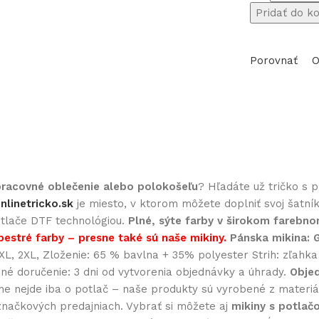
množstvo
Pridať do k
Polokošeľa
s
Porovnať
O
potlačou
Macko
PU
15
 pracovné oblečenie alebo polokošeľu
? Hľadáte už tričko s 
nlinetricko.sk
je miesto, v ktorom môžete doplniť svoj šatní
potlače DTF technológiou.
Plné, sýte farby v širokom farebn
pestré farby – presne také sú naše mikiny.
Pánska mikina:
, XL, 2XL, Zloženie: 65 % bavlna + 35% polyester Strih: zľah
dné doručenie: 3 dni od vytvorenia objednávky a úhrady.
Objed
nejde iba o potlač – naše produkty sú vyrobené z materiálo
značkových predajniach. Vybrať si môžete aj
mikiny s potlač