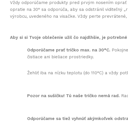
Vždy odporúčame produkty pred prvým nosením oprať na 3
opratie na 30° sa odporúča, aby sa odstránil viditeľný
výrobcu, uvedeného na visačke. Vždy perte prevrátené, k
Aby si si Tvoje oblečenie užil čo najdlhšie, je potrebné
Odporúčame prať tričko max. na 30°C.
Pokojne 
čistiace ani bieliace prostriedky.
Žehliť iba na nízku teplotu (do 110°C) a vždy p
Pozor na sušičku! Tú naše tričko nemá rad.
Rad
Odporúčame sa tiež vyhnúť akýmkoľvek odst