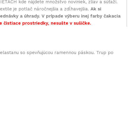
EŤACH kde nájdete množstvo noviniek, zliav a súťaží.
xtile je potlač náročnejšia a zdĺhavejšia.
Ak si
ednávky a úhrady. V prípade výberu inej farby čakacia
e čistiace prostriedky, nesušte v sušičke.
% elastanu so spevňujúcou ramennou páskou. Trup po