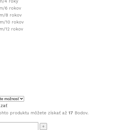
cm/4 roky
cm/6 rokov
cm/8 rokov
cm/10 rokov
cm/12 rokov
zať
ohto produktu môžete získať až
17
Bodov.