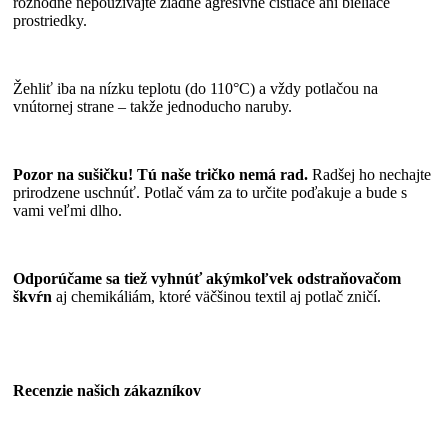
rozhodne nepoužívajte žiadne agresívne čistiace ani bieliace
prostriedky.
Žehliť iba na nízku teplotu (do 110°C) a vždy potlačou na
vnútornej strane – takže jednoducho naruby.
Pozor na sušičku! Tú naše tričko nemá rad.
Radšej ho nechajte
prirodzene uschnúť. Potlač vám za to určite poďakuje a bude s
vami veľmi dlho.
Odporúčame sa tiež vyhnúť akýmkoľvek odstraňovačom
škvŕn
aj chemikáliám, ktoré väčšinou textil aj potlač zničí.
Recenzie našich zákazníkov