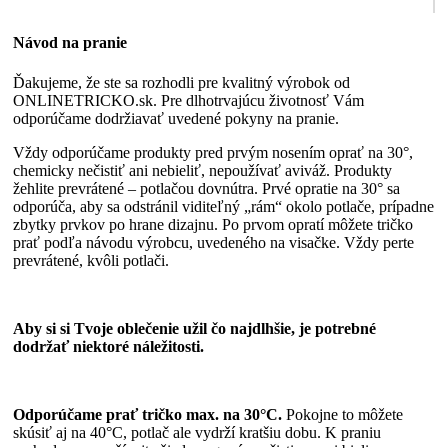
Návod na pranie
Ďakujeme, že ste sa rozhodli pre kvalitný výrobok od
ONLINETRICKO.sk. Pre dlhotrvajúcu životnosť Vám
odporúčame dodržiavať uvedené pokyny na pranie.
Vždy odporúčame produkty pred prvým nosením oprať na 30°,
chemicky nečistiť ani nebieliť, nepoužívať aviváž. Produkty
žehlite prevrátené – potlačou dovnútra. Prvé opratie na 30° sa
odporúča, aby sa odstránil viditeľný „rám“ okolo potlače, prípadne
zbytky prvkov po hrane dizajnu. Po prvom opratí môžete tričko
prať podľa návodu výrobcu, uvedeného na visačke. Vždy perte
prevrátené, kvôli potlači.
Aby si si Tvoje oblečenie užil čo najdlhšie, je potrebné
dodržať niektoré náležitosti.
Odporúčame prať tričko max. na 30°C.
Pokojne to môžete
skúsiť aj na 40°C, potlač ale vydrží kratšiu dobu. K praniu