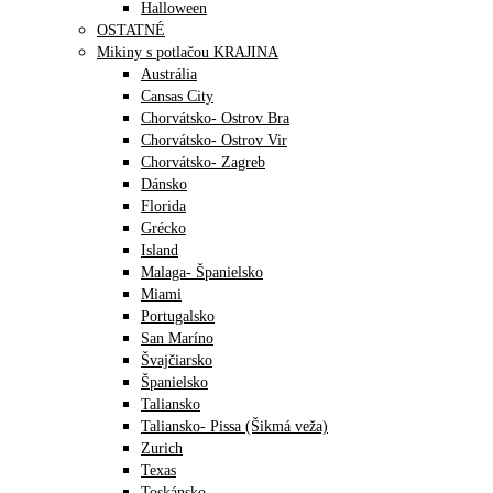
Halloween
OSTATNÉ
Mikiny s potlačou KRAJINA
Austrália
Cansas City
Chorvátsko- Ostrov Bra
Chorvátsko- Ostrov Vir
Chorvátsko- Zagreb
Dánsko
Florida
Grécko
Island
Malaga- Španielsko
Miami
Portugalsko
San Maríno
Švajčiarsko
Španielsko
Taliansko
Taliansko- Pissa (Šikmá veža)
Zurich
Texas
Toskánsko