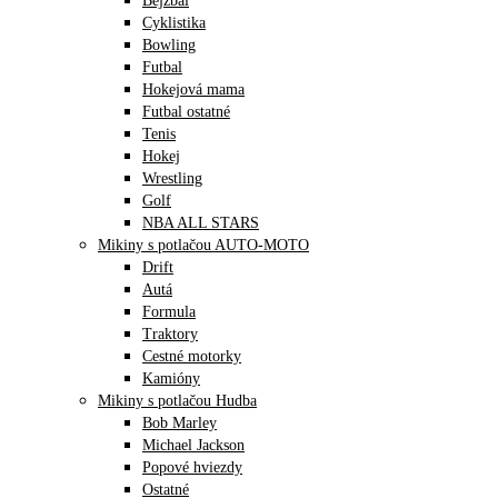
Bejzbal
Cyklistika
Bowling
Futbal
Hokejová mama
Futbal ostatné
Tenis
Hokej
Wrestling
Golf
NBA ALL STARS
Mikiny s potlačou AUTO-MOTO
Drift
Autá
Formula
Traktory
Cestné motorky
Kamióny
Mikiny s potlačou Hudba
Bob Marley
Michael Jackson
Popové hviezdy
Ostatné