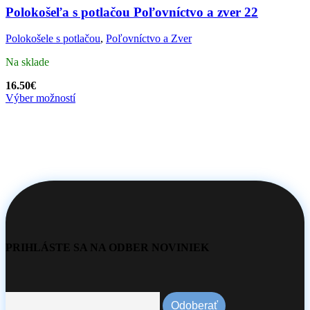
Polokošeľa s potlačou Poľovníctvo a zver 22
Polokošele s potlačou
,
Poľovníctvo a Zver
Na sklade
16.50
€
Výber možností
PRIHLÁSTE SA NA ODBER NOVINIEK