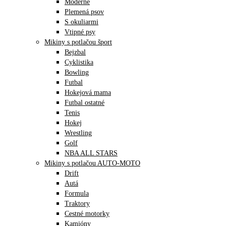
Moderné
Plemená psov
S okuliarmi
Vtipné psy
Mikiny s potlačou šport
Bejzbal
Cyklistika
Bowling
Futbal
Hokejová mama
Futbal ostatné
Tenis
Hokej
Wrestling
Golf
NBA ALL STARS
Mikiny s potlačou AUTO-MOTO
Drift
Autá
Formula
Traktory
Cestné motorky
Kamióny