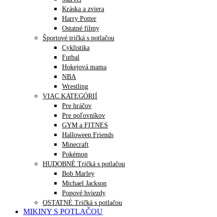
Kráska a zviera
Harry Potter
Ostatné filmy
Športové tričká s potlačou
Cyklistika
Futbal
Hokejová mama
NBA
Wrestling
VIAC KATEGÓRIÍ
Pre hráčov
Pre poľovníkov
GYM a FITNES
Halloween Friends
Minecraft
Pokémon
HUDOBNÉ Tričká s potlačou
Bob Marley
Michael Jackson
Popové hviezdy
OSTATNÉ Tričká s potlačou
MIKINY S POTLAČOU