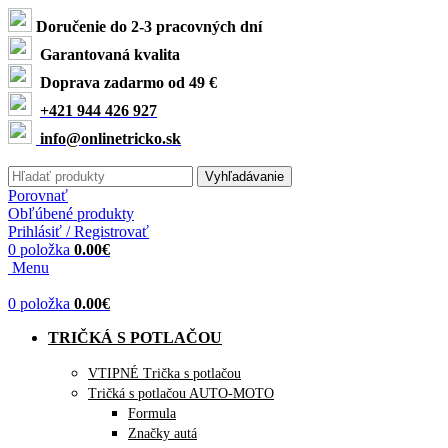
Doručenie do 2-3 pracovných dní
Garantovaná kvalita
Doprava zadarmo od 49 €
+421 944 426 927
info@onlinetricko.sk
Vyhľadávanie
Porovnať
Obľúbené produkty
Prihlásiť / Registrovať
0
položka
0.00
€
Menu
0
položka
0.00
€
TRIČKÁ S POTLAČOU
VTIPNÉ Trička s potlačou
Tričká s potlačou AUTO-MOTO
Formula
Značky autá