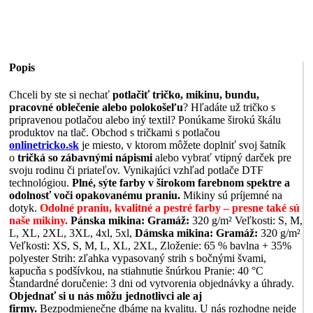
Popis
Chceli by ste si nechať
potlačiť tričko, mikinu, bundu,
pracovné oblečenie alebo polokošeľu
? Hľadáte už tričko s
pripravenou potlačou alebo iný textil? Ponúkame širokú škálu
produktov na tlač. Obchod s tričkami s potlačou
onlinetricko.sk
je miesto, v ktorom môžete doplniť svoj šatník
o
tričká so zábavnými nápismi
alebo vybrať vtipný darček pre
svoju rodinu či priateľov. Vynikajúci vzhľad potlače DTF
technológiou.
Plné, sýte farby v širokom farebnom spektre a
odolnosť voči opakovanému praniu.
Mikiny sú príjemné na
dotyk.
Odolné praniu, kvalitné a pestré farby – presne také sú
naše mikiny.
Pánska mikina:
Gramáž:
320 g/m² Veľkosti: S, M,
L, XL, 2XL, 3XL, 4xl, 5xl,
Dámska mikina:
Gramáž:
320 g/m²
Veľkosti: XS, S, M, L, XL, 2XL, Zloženie: 65 % bavlna + 35%
polyester Strih: zľahka vypasovaný strih s bočnými švami,
kapucňa s podšívkou, na stiahnutie šnúrkou Pranie: 40 °C
Štandardné doručenie: 3 dni od vytvorenia objednávky a úhrady.
Objednať si u nás môžu jednotlivci ale aj
firmy.
Bezpodmienečne dbáme na kvalitu. U nás rozhodne nejde