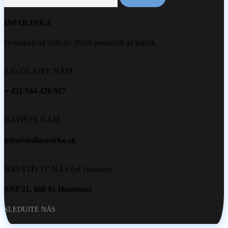
INFOLINKA
Dostupná od 9:00 do 16:00 pondelok až piatok.
ZAVOLAJTE NÁM
+ 421 944 426 927
NAPÍŠTE NÁM
info@onlinetricko.sk
NAVŠTÍVTE NÁS (už čoskoro)
SNP 21, 066 01 Humenné
SLEDUJTE NÁS