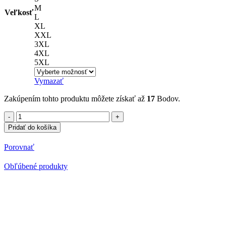
M
Veľkosť
L
XL
XXL
3XL
4XL
5XL
Vymazať
Zakúpením tohto produktu môžete získať až
17
Bodov.
množstvo
Polokošeľa
Pridať do košíka
s
potlačou
Porovnať
Laboratórium
18
Obľúbené produkty