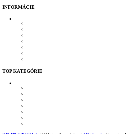
INFORMÁCIE
VŠETKO O NÁKUPE
VEĽKOSTNÁ TABUĽKA
PRIEBEH VÝROBY
PRE FIRMY
DARČEKOVÉ BALENIE
VERNOSTNÝ SYSTÉM
SPOLUPRÁCA
TOP KATEGÓRIE
TRIČKÁ S POTLAČOU
MIKINY S POTLAČOU
BUNDY S POTLAČOU
NAŽEHĽOVAČKY
POLOKOŠELE S POTLAČOU
PRACOVNÉ S POTLAČOU
NAVRHNÚŤ VLASTNÝ TEXTIL