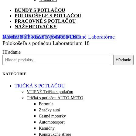
BUNDY S POTLAČOU
POLOKOŠELE S POTLAČOU
PRACOVNÉ S POTLAČOU
NAŽEHĽOVAČKY
Domov
Polokošele s potlačou
Ostatné
Laboratórne
NAVRHNÚŤ VLASTNÝ PRODUKT
Polokošeľa s potlačou Laboratórium 18
Hľadanie
Hľadanie
KATEGÓRIE
TRIČKÁ S POTLAČOU
VTIPNÉ Trička s potlačou
Tričká s potlačou AUTO-MOTO
Formula
Značky autá
Cestné motorky
Automotosport
Kamióny
Konštrukčné stroje