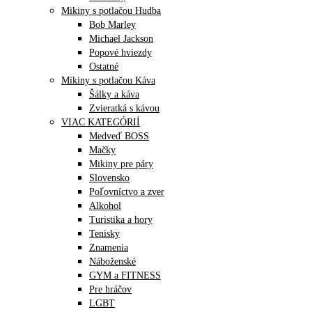
Mikiny s potlačou Hudba
Bob Marley
Michael Jackson
Popové hviezdy
Ostatné
Mikiny s potlačou Káva
Šálky a káva
Zvieratká s kávou
VIAC KATEGÓRIÍ
Medveď BOSS
Mačky
Mikiny pre páry
Slovensko
Poľovníctvo a zver
Alkohol
Turistika a hory
Tenisky
Znamenia
Náboženské
GYM a FITNESS
Pre hráčov
LGBT