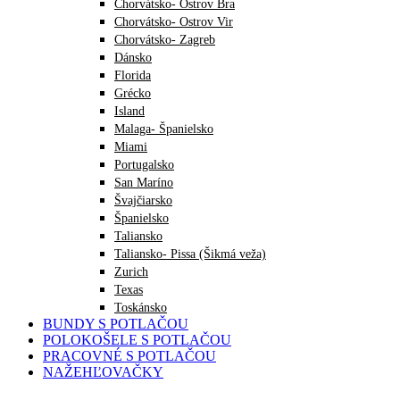
Chorvátsko- Ostrov Bra
Chorvátsko- Ostrov Vir
Chorvátsko- Zagreb
Dánsko
Florida
Grécko
Island
Malaga- Španielsko
Miami
Portugalsko
San Maríno
Švajčiarsko
Španielsko
Taliansko
Taliansko- Pissa (Šikmá veža)
Zurich
Texas
Toskánsko
BUNDY S POTLAČOU
POLOKOŠELE S POTLAČOU
PRACOVNÉ S POTLAČOU
NAŽEHĽOVAČKY