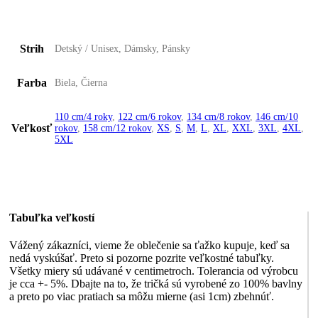
Strih
Detský / Unisex, Dámsky, Pánsky
Farba
Biela, Čierna
110 cm/4 roky
,
122 cm/6 rokov
,
134 cm/8 rokov
,
146 cm/10
Veľkosť
rokov
,
158 cm/12 rokov
,
XS
,
S
,
M
,
L
,
XL
,
XXL
,
3XL
,
4XL
,
5XL
Tabuľka veľkostí
Vážený zákazníci, vieme že oblečenie sa ťažko kupuje, keď sa
nedá vyskúšať. Preto si pozorne pozrite veľkostné tabuľky.
Všetky miery sú udávané v centimetroch. Tolerancia od výrobcu
je cca +- 5%. Dbajte na to, že tričká sú vyrobené zo 100% bavlny
a preto po viac pratiach sa môžu mierne (asi 1cm) zbehnúť.