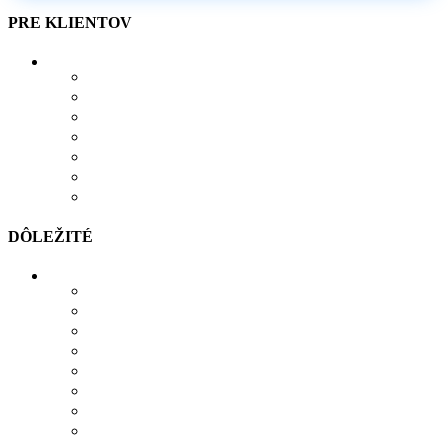
PRE KLIENTOV
O NÁS
AKO SI VYTVORIŤ POTLAČ
BLOG
OBCHOD
KONTAKT
OBĽÚBENÉ PRODUKTY
POROVNÁVAČ
DÔLEŽITÉ
MOŽNOSTI PLATBY
MOŽNOSTI DOPRAVY
REKLAMÁCIE
SÚBORY COOKIES
SÚBORY NA STIAHNUTIE
OCHRANA OSOBNÝCH ÚDAJOV
OBCHODNÉ PODMIENKY
ODSTÚPIŤ OD ZMLUVY TU