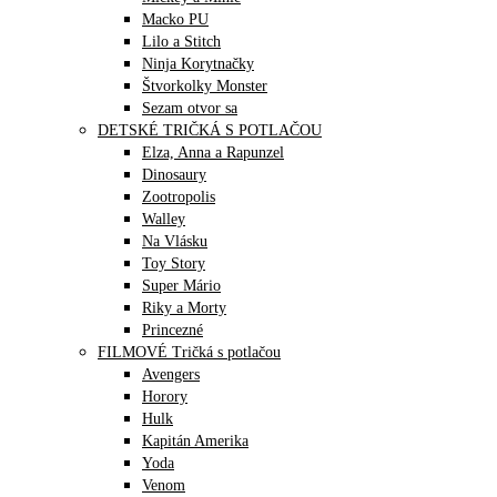
Macko PU
Lilo a Stitch
Ninja Korytnačky
Štvorkolky Monster
Sezam otvor sa
DETSKÉ TRIČKÁ S POTLAČOU
Elza, Anna a Rapunzel
Dinosaury
Zootropolis
Walley
Na Vlásku
Toy Story
Super Mário
Riky a Morty
Princezné
FILMOVÉ Tričká s potlačou
Avengers
Horory
Hulk
Kapitán Amerika
Yoda
Venom