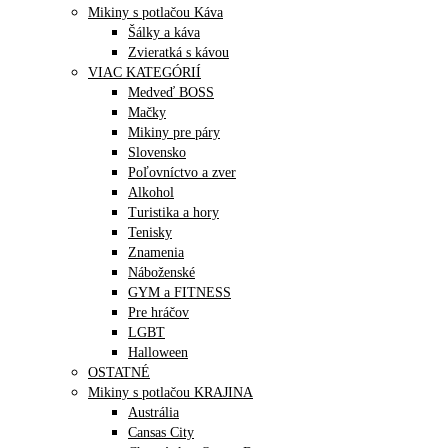
Mikiny s potlačou Káva
Šálky a káva
Zvieratká s kávou
VIAC KATEGÓRIÍ
Medveď BOSS
Mačky
Mikiny pre páry
Slovensko
Poľovníctvo a zver
Alkohol
Turistika a hory
Tenisky
Znamenia
Náboženské
GYM a FITNESS
Pre hráčov
LGBT
Halloween
OSTATNÉ
Mikiny s potlačou KRAJINA
Austrália
Cansas City