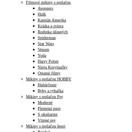
Filmové mikiny s potlačou
Avengers
Hulk
Kapitán Amerika
Kráska a zviera
Rodinka úžasných
Spiderman
Star Wars
Venom
Yoda
Harry Potter
Ninja Korytnačky
Ostatné filmy
Mikiny s potlačou HOBBY
Hubárčenie
Ryby a rybačka
Mikiny s potlačou Psy
Moderné
Plemená psov
S okuliarmi
Vtipné psy
Mikiny s potlačou šport