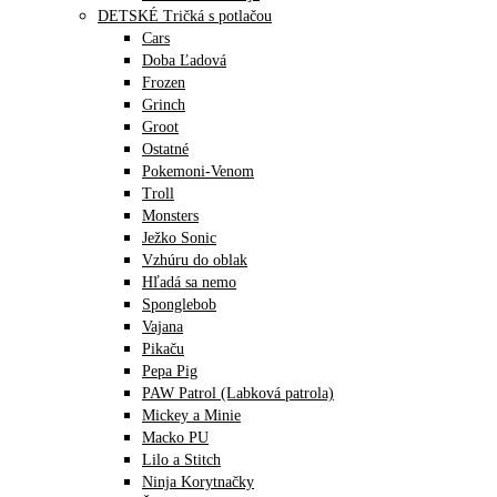
DETSKÉ Tričká s potlačou
Cars
Doba Ľadová
Frozen
Grinch
Groot
Ostatné
Pokemoni-Venom
Troll
Monsters
Ježko Sonic
Vzhúru do oblak
Hľadá sa nemo
Sponglebob
Vajana
Pikaču
Pepa Pig
PAW Patrol (Labková patrola)
Mickey a Minie
Macko PU
Lilo a Stitch
Ninja Korytnačky