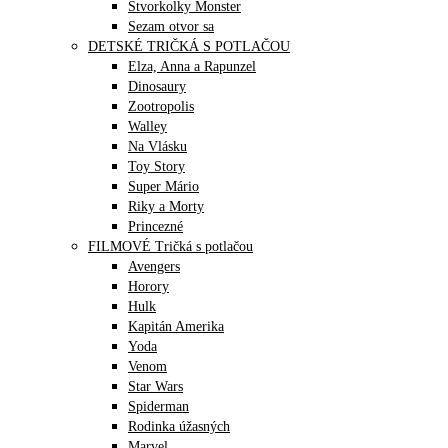
Štvorkolky Monster
Sezam otvor sa
DETSKÉ TRIČKÁ S POTLAČOU
Elza, Anna a Rapunzel
Dinosaury
Zootropolis
Walley
Na Vlásku
Toy Story
Super Mário
Riky a Morty
Princezné
FILMOVÉ Tričká s potlačou
Avengers
Horory
Hulk
Kapitán Amerika
Yoda
Venom
Star Wars
Spiderman
Rodinka úžasných
Marvel