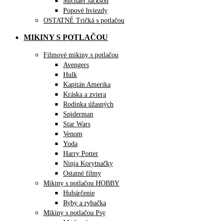
Michael Jackson
Popové hviezdy
OSTATNÉ Tričká s potlačou
MIKINY S POTLAČOU
Filmové mikiny s potlačou
Avengers
Hulk
Kapitán Amerika
Kráska a zviera
Rodinka úžasných
Spiderman
Star Wars
Venom
Yoda
Harry Potter
Ninja Korytnačky
Ostatné filmy
Mikiny s potlačou HOBBY
Hubárčenie
Ryby a rybačka
Mikiny s potlačou Psy