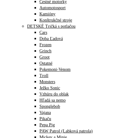
Cestné motorky
Automotosport
Kamióny
Konštrukčné stroje
DETSKÉ Tričká s potlačou
Cars
Doba Ľadová
Frozen
Grinch
Groot
Ostatné
Pokemoni-Venom
Troll
Monsters
Ježko Sonic
Vzhúru do oblak
Hľadá sa nemo
Sponglebob
Vajana
Pikaču
Pepa Pig
PAW Patrol (Labková patrola)
Mickey a Minie