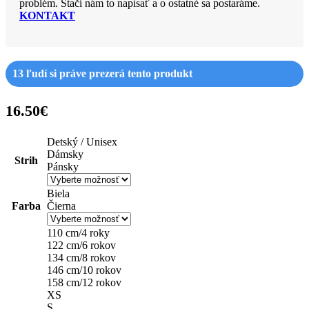
problém. Stačí nám to napísať a o ostatné sa postaráme.
KONTAKT
13
ľudí si práve prezerá tento produkt
16.50
€
Detský / Unisex
Dámsky
Strih
Pánsky
Biela
Farba
Čierna
110 cm/4 roky
122 cm/6 rokov
134 cm/8 rokov
146 cm/10 rokov
158 cm/12 rokov
XS
S