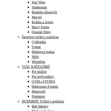
Star Wars
Spiderman
Rodinka úžasných
Marvel
Kráska a zviera
Harry Potter
Ostatné filmy
Športové tričká s potlačou
Cyklistika
Futbal
Hokejová mama
NBA
Wrestling
VIAC KATEGÓRIÍ
Pre hráčov
Pre poľovníkov
GYM a FITNES
Halloween Friends
Minecraft
Pokémon
HUDOBNÉ Tričká s potlačou
Bob Marley