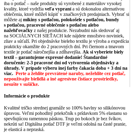
iba o potlač – naše produkty sú vyrobené z materiálov vysokej
kvality, ktoré vydržia
veľa vypraní
a sú dokonalou alternatívou
oblečenia, ktoré môžeš kúpiť v značkových predajniach. Vybrať si
môžete aj
mikiny s potlačou, polokošele s potlačou, bundy
s potlačou, pracovné oblečenie s potlačou alebo
nažehľovačky
z našej produkcie. Nezabudni nás sledovať aj
na SOCIÁLNYCH SIEŤACH kde nájdete množstvo noviniek,
zliav a súťaží. Pri objednávke bieleho textilu je výroba a expedícia
prakticky okamžite do 2 pracovných dní. Pri čiernom a tmavom
textile je potlač náročnejšia a zdĺhavejšia.
Ak si vyberiete biely
textil – garantujeme expresné dodanie!
Štandardné
doručenie: 2-3 pracovné dní od vytvorenia objednávky a
úhrady. V prípade výberu inej farby čakacia doba + 3 dni na
viac.
Perte a žehlite prevrátené naruby, nežehlite cez potlač,
nepoužívajte bielidlá a iné agresívne čistiace prostriedky,
nesušte v sušičke.
Informácie o produkte
Kvalitné tričko strednej gramáže so 100% bavlny so silikónovou
úpravou. Veľmi pohodlný priekrčník s prídavkom 5% elastanu so
spevňujúcou ramennou páskou. Trup po bokoch je bez švíkov,
nekrúti sa! Digitálna potlač DTF je veľmi odolná na časté pranie,
je elasticá a nepraská.