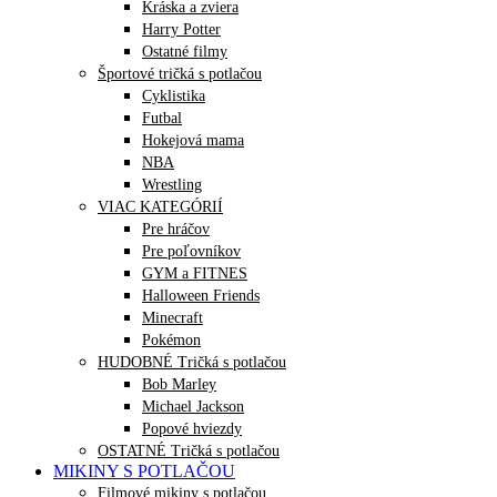
Kráska a zviera
Harry Potter
Ostatné filmy
Športové tričká s potlačou
Cyklistika
Futbal
Hokejová mama
NBA
Wrestling
VIAC KATEGÓRIÍ
Pre hráčov
Pre poľovníkov
GYM a FITNES
Halloween Friends
Minecraft
Pokémon
HUDOBNÉ Tričká s potlačou
Bob Marley
Michael Jackson
Popové hviezdy
OSTATNÉ Tričká s potlačou
MIKINY S POTLAČOU
Filmové mikiny s potlačou