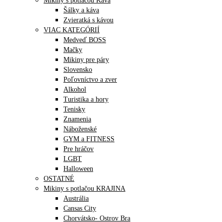
Mikiny s potlačou Káva
Šálky a káva
Zvieratká s kávou
VIAC KATEGÓRIÍ
Medveď BOSS
Mačky
Mikiny pre páry
Slovensko
Poľovníctvo a zver
Alkohol
Turistika a hory
Tenisky
Znamenia
Náboženské
GYM a FITNESS
Pre hráčov
LGBT
Halloween
OSTATNÉ
Mikiny s potlačou KRAJINA
Austrália
Cansas City
Chorvátsko- Ostrov Bra