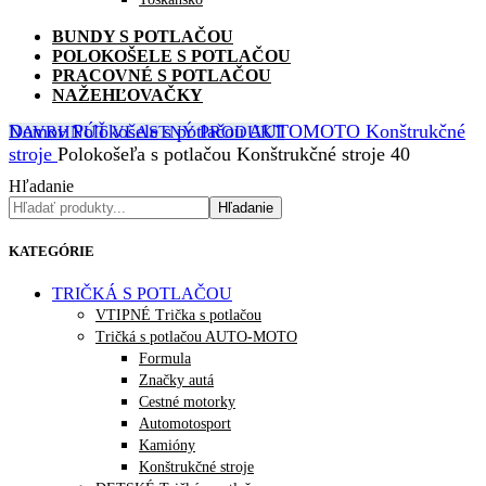
BUNDY S POTLAČOU
POLOKOŠELE S POTLAČOU
PRACOVNÉ S POTLAČOU
NAŽEHĽOVAČKY
Domov
Polokošele s potlačou
AUTOMOTO
Konštrukčné
NAVRHNÚŤ VLASTNÝ PRODUKT
stroje
Polokošeľa s potlačou Konštrukčné stroje 40
Hľadanie
Hľadanie
KATEGÓRIE
TRIČKÁ S POTLAČOU
VTIPNÉ Trička s potlačou
Tričká s potlačou AUTO-MOTO
Formula
Značky autá
Cestné motorky
Automotosport
Kamióny
Konštrukčné stroje