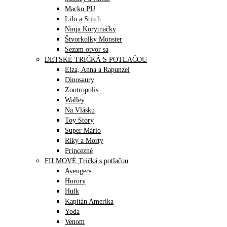
Macko PU
Lilo a Stitch
Ninja Korytnačky
Štvorkolky Monster
Sezam otvor sa
DETSKÉ TRIČKÁ S POTLAČOU
Elza, Anna a Rapunzel
Dinosaury
Zootropolis
Walley
Na Vlásku
Toy Story
Super Mário
Riky a Morty
Princezné
FILMOVÉ Tričká s potlačou
Avengers
Horory
Hulk
Kapitán Amerika
Yoda
Venom