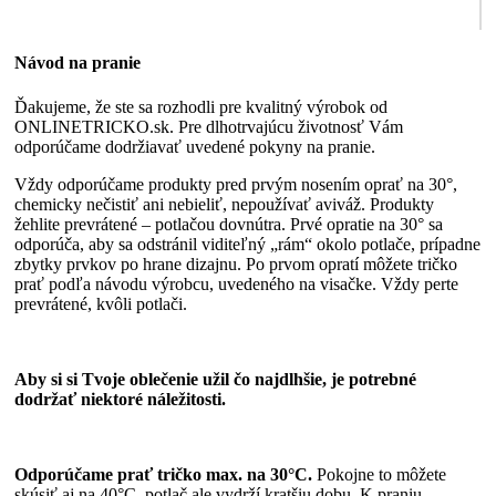
Návod na pranie
Ďakujeme, že ste sa rozhodli pre kvalitný výrobok od
ONLINETRICKO.sk. Pre dlhotrvajúcu životnosť Vám
odporúčame dodržiavať uvedené pokyny na pranie.
Vždy odporúčame produkty pred prvým nosením oprať na 30°,
chemicky nečistiť ani nebieliť, nepoužívať aviváž. Produkty
žehlite prevrátené – potlačou dovnútra. Prvé opratie na 30° sa
odporúča, aby sa odstránil viditeľný „rám“ okolo potlače, prípadne
zbytky prvkov po hrane dizajnu. Po prvom opratí môžete tričko
prať podľa návodu výrobcu, uvedeného na visačke. Vždy perte
prevrátené, kvôli potlači.
Aby si si Tvoje oblečenie užil čo najdlhšie, je potrebné
dodržať niektoré náležitosti.
Odporúčame prať tričko max. na 30°C.
Pokojne to môžete
skúsiť aj na 40°C, potlač ale vydrží kratšiu dobu. K praniu