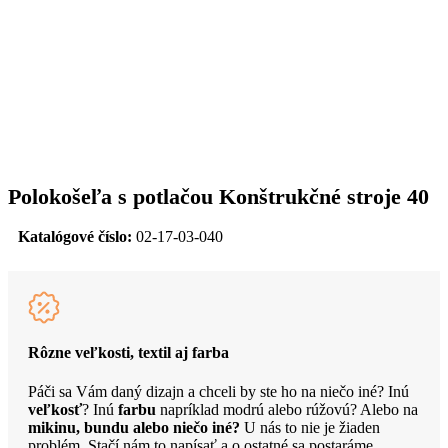
Polokošeľa s potlačou Konštrukčné stroje 40
Katalógové číslo:
02-17-03-040
Rôzne veľkosti, textil aj farba
Páči sa Vám daný dizajn a chceli by ste ho na niečo iné? Inú
veľkosť
? Inú
farbu
napríklad modrú alebo rúžovú? Alebo na
mikinu, bundu alebo niečo iné?
U nás to nie je žiaden
problém. Stačí nám to napísať a o ostatné sa postaráme.