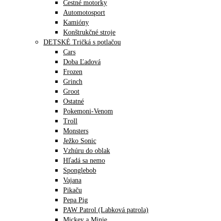
Cestné motorky
Automotosport
Kamióny
Konštrukčné stroje
DETSKÉ Tričká s potlačou
Cars
Doba Ľadová
Frozen
Grinch
Groot
Ostatné
Pokemoni-Venom
Troll
Monsters
Ježko Sonic
Vzhúru do oblak
Hľadá sa nemo
Sponglebob
Vajana
Pikaču
Pepa Pig
PAW Patrol (Labková patrola)
Mickey a Minie