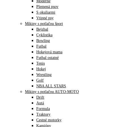
Moderné
Plemená psov
S okuliarmi
Vtipné psy
Mikiny s potlačou šport
Bejzbal
Cyklistika
Bowling
Futbal
Hokejová mama
Futbal ostatné
Tenis
Hokej
Wrestling
Golf
NBA ALL STARS
Mikiny s potlačou AUTO-MOTO
Drift
Autá
Formula
Traktory
Cestné motorky
Kamióny