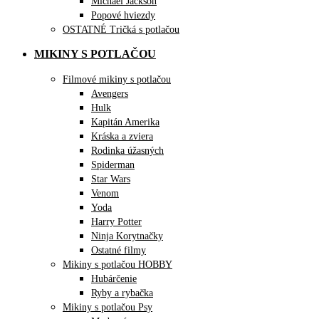
Michael Jackson
Popové hviezdy
OSTATNÉ Tričká s potlačou
MIKINY S POTLAČOU
Filmové mikiny s potlačou
Avengers
Hulk
Kapitán Amerika
Kráska a zviera
Rodinka úžasných
Spiderman
Star Wars
Venom
Yoda
Harry Potter
Ninja Korytnačky
Ostatné filmy
Mikiny s potlačou HOBBY
Hubárčenie
Ryby a rybačka
Mikiny s potlačou Psy