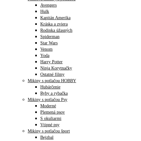
Avengers
Hulk
Kapitán Amerika
Kráska a zviera
Rodinka úžasných
Spiderman
Star Wars
Venom
Yoda
Harry Potter
Ninja Korytnačky
Ostatné filmy
Mikiny s potlačou HOBBY
Hubárčenie
Ryby a rybačka
Mikiny s potlačou Psy
Moderné
Plemená psov
S okuliarmi
Vtipné psy
Mikiny s potlačou šport
Bejzbal