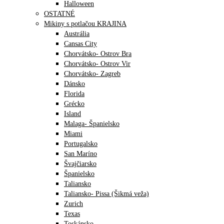
Halloween
OSTATNÉ
Mikiny s potlačou KRAJINA
Austrália
Cansas City
Chorvátsko- Ostrov Bra
Chorvátsko- Ostrov Vir
Chorvátsko- Zagreb
Dánsko
Florida
Grécko
Island
Malaga- Španielsko
Miami
Portugalsko
San Maríno
Švajčiarsko
Španielsko
Taliansko
Taliansko- Pissa (Šikmá veža)
Zurich
Texas
Toskánsko