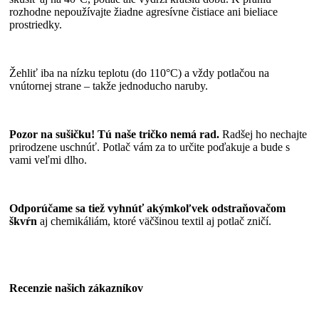
rozhodne nepoužívajte žiadne agresívne čistiace ani bieliace
prostriedky.
Žehliť iba na nízku teplotu (do 110°C) a vždy potlačou na
vnútornej strane – takže jednoducho naruby.
Pozor na sušičku! Tú naše tričko nemá rad.
Radšej ho nechajte
prirodzene uschnúť. Potlač vám za to určite poďakuje a bude s
vami veľmi dlho.
Odporúčame sa tiež vyhnúť akýmkoľvek odstraňovačom
škvŕn
aj chemikáliám, ktoré väčšinou textil aj potlač zničí.
Recenzie našich zákazníkov