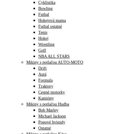
Cyklistika
Bowling
Futbal
Hokejová mama
Futbal ostatné
Tenis
Hokej
Wrestling
Golf
NBA ALL STARS
Mikiny s potlačou AUTO-MOTO
Drift
Autá
Formula
Traktory
Cestné motorky
Kamióny
Mikiny s potlačou Hudba
Bob Marley
Michael Jackson
Popové hviezdy
Ostatné