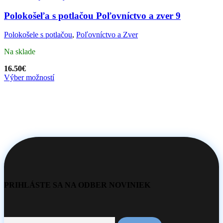
Polokošeľa s potlačou Poľovníctvo a zver 9
Polokošele s potlačou
,
Poľovníctvo a Zver
Na sklade
16.50
€
Výber možností
PRIHLÁSTE SA NA ODBER NOVINIEK