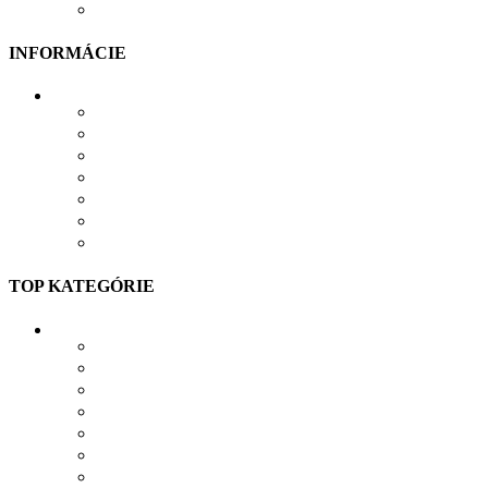
ODSTÚPIŤ OD ZMLUVY TU
INFORMÁCIE
VŠETKO O NÁKUPE
VEĽKOSTNÁ TABUĽKA
PRIEBEH VÝROBY
PRE FIRMY
DARČEKOVÉ BALENIE
VERNOSTNÝ SYSTÉM
SPOLUPRÁCA
TOP KATEGÓRIE
TRIČKÁ S POTLAČOU
MIKINY S POTLAČOU
BUNDY S POTLAČOU
NAŽEHĽOVAČKY
POLOKOŠELE S POTLAČOU
PRACOVNÉ S POTLAČOU
NAVRHNÚŤ VLASTNÝ TEXTIL