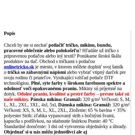
Popis
Chceli by ste si nechať
potlačiť tričko, mikinu, bundu,
pracovné oblečenie alebo polokošeľu
? Hľadáte už tričko s
pripravenou potlačou alebo iný textil? Ponúkame širokú škálu
produktov na tlač. Obchod s tričkami s potlačou
onlinetricko.sk
je miesto, v ktorom môžete doplniť svoj šatník
o
tričká so zábavnými nápismi
alebo vybrať vtipný darček pre
svoju rodinu či priateľov. Vynikajúci vzhľad potlače DTF
technológiou.
Plné, sýte farby v širokom farebnom spektre a
odolnosť voči opakovanému praniu.
Mikiny sú príjemné na
dotyk.
Odolné praniu, kvalitné a pestré farby – presne také sú
naše mikiny.
Pánska mikina:
Gramáž:
320 g/m² Veľkosti: S, M,
L, XL, 2XL, 3XL, 4xl, 5xl,
Dámska mikina:
Gramáž:
320 g/m²
Veľkosti: XS, S, M, L, XL, 2XL, Zloženie: 65 % bavlna + 35%
polyester Strih: zľahka vypasovaný strih s bočnými švami,
kapucňa s podšívkou, na stiahnutie šnúrkou Pranie: 40 °C
Štandardné doručenie: 3 dni od vytvorenia objednávky a úhrady.
Objednať si u nás môžu jednotlivci ale aj