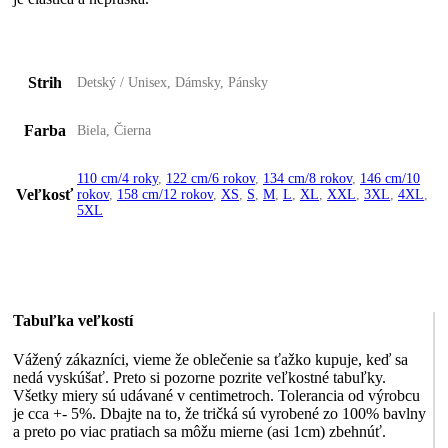
Strih
Detský / Unisex, Dámsky, Pánsky
Farba
Biela, Čierna
110 cm/4 roky
,
122 cm/6 rokov
,
134 cm/8 rokov
,
146 cm/10
Veľkosť
rokov
,
158 cm/12 rokov
,
XS
,
S
,
M
,
L
,
XL
,
XXL
,
3XL
,
4XL
,
5XL
Tabuľka veľkostí
Vážený zákazníci, vieme že oblečenie sa ťažko kupuje, keď sa
nedá vyskúšať. Preto si pozorne pozrite veľkostné tabuľky.
Všetky miery sú udávané v centimetroch. Tolerancia od výrobcu
je cca +- 5%. Dbajte na to, že tričká sú vyrobené zo 100% bavlny
a preto po viac pratiach sa môžu mierne (asi 1cm) zbehnúť.