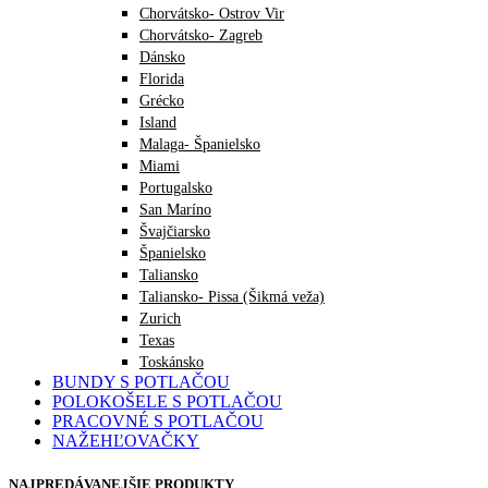
Chorvátsko- Ostrov Vir
Chorvátsko- Zagreb
Dánsko
Florida
Grécko
Island
Malaga- Španielsko
Miami
Portugalsko
San Maríno
Švajčiarsko
Španielsko
Taliansko
Taliansko- Pissa (Šikmá veža)
Zurich
Texas
Toskánsko
BUNDY S POTLAČOU
POLOKOŠELE S POTLAČOU
PRACOVNÉ S POTLAČOU
NAŽEHĽOVAČKY
NAJPREDÁVANEJŠIE PRODUKTY