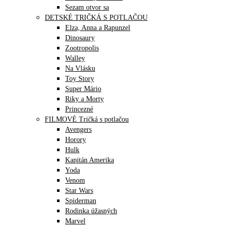
Sezam otvor sa
DETSKÉ TRIČKÁ S POTLAČOU
Elza, Anna a Rapunzel
Dinosaury
Zootropolis
Walley
Na Vlásku
Toy Story
Super Mário
Riky a Morty
Princezné
FILMOVÉ Tričká s potlačou
Avengers
Horory
Hulk
Kapitán Amerika
Yoda
Venom
Star Wars
Spiderman
Rodinka úžasných
Marvel