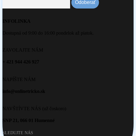
INFOLINKA
Dostupná od 9:00 do 16:00 pondelok až piatok.
ZAVOLAJTE NÁM
+ 421 944 426 927
NAPÍŠTE NÁM
info@onlinetricko.sk
NAVŠTÍVTE NÁS (už čoskoro)
SNP 21, 066 01 Humenné
SLEDUJTE NÁS