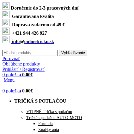
Doručenie do 2-3 pracovných dní
Garantovaná kvalita
Doprava zadarmo od 49 €
+421 944 426 927
info@onlinetricko.sk
Vyhľadávanie
Porovnať
Obľúbené produkty
Prihlásiť / Registrovať
0
položka
0.00
€
Menu
0
položka
0.00
€
TRIČKÁ S POTLAČOU
VTIPNÉ Trička s potlačou
Tričká s potlačou AUTO-MOTO
Formula
Značky autá