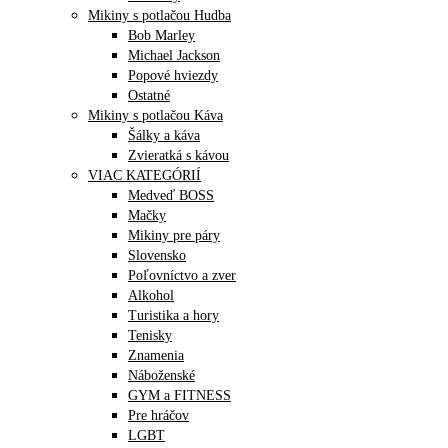
Mikiny s potlačou Hudba
Bob Marley
Michael Jackson
Popové hviezdy
Ostatné
Mikiny s potlačou Káva
Šálky a káva
Zvieratká s kávou
VIAC KATEGÓRIÍ
Medveď BOSS
Mačky
Mikiny pre páry
Slovensko
Poľovníctvo a zver
Alkohol
Turistika a hory
Tenisky
Znamenia
Náboženské
GYM a FITNESS
Pre hráčov
LGBT