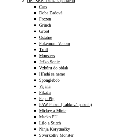
DETSKÉ Tričká s potlačou
Cars
Doba Ľadová
Frozen
Grinch
Groot
Ostatné
Pokemoni-Venom
Troll
Monsters
Ježko Sonic
Vzhúru do oblak
Hľadá sa nemo
Sponglebob
Vajana
Pikaču
Pepa Pig
PAW Patrol (Labková patrola)
Mickey a Minie
Macko PU
Lilo a Stitch
Ninja Korytnačky
Štvorkolky Monster