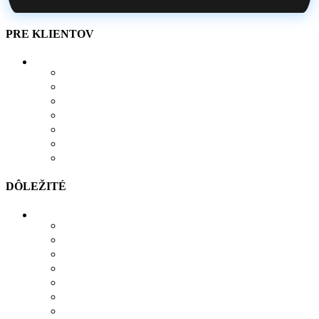
PRE KLIENTOV
O NÁS
AKO SI VYTVORIŤ POTLAČ
BLOG
OBCHOD
KONTAKT
OBĽÚBENÉ PRODUKTY
POROVNÁVAČ
DÔLEŽITÉ
MOŽNOSTI PLATBY
MOŽNOSTI DOPRAVY
REKLAMÁCIE
SÚBORY COOKIES
SÚBORY NA STIAHNUTIE
OCHRANA OSOBNÝCH ÚDAJOV
OBCHODNÉ PODMIENKY