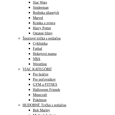
Star Wars
Spiderman
Rodinka úžasných
Marvel
Kráska a zviera
Harry Potter
Ostatné filmy
Športové tričká s potlačou
Cyklistika
Futbal
Hokejová mama
NBA
Wrestling
VIAC KATEGÓRIÍ
Pre hráčov
Pre poľovníkov
GYM a FITNES
Halloween Friends
Minecraft
Pokémon
HUDOBNÉ Tričká s potlačou
Bob Marley