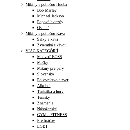
Mikiny s potlačou Hudba
Bob Marley
Michael Jackson
Popové hviezdy
Ostatné
Mikiny s potlačou Káva
Šálky a káva
Zvieratká s kávou
VIAC KATEGÓRIÍ
Medveď BOSS
Mačky
Mikiny pre páry
Slovensko
Poľovníctvo a zver
Alkohol
Turistika a hory
Tenisky
Znamenia
Náboženské
GYM a FITNESS
Pre hráčov
LGBT