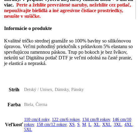
viac.
Perte a žehlite prevrátené naruby, nežehlite cez potlač,
nepoužívajte bielidlá a iné agresívne čistiace prostriedky,
nesušte v sušičke.
Informácie o produkte
Kvalitné tričko strednej gramáže so 100% bavlny so silikónovou
úpravou. Veľmi pohodlný priekrčník s prídavkom 5% elastanu so
spevňujúcou ramennou páskou. Trup po bokoch je bez švíkov,
nekrúti sa! Digitálna potlač DTF je veľmi odolná na časté pranie,
je elasticá a nepraská.
Strih
Detský / Unisex, Dámsky, Pánsky
Farba
Biela, Čierna
110 cm/4 roky
,
122 cm/6 rokov
,
134 cm/8 rokov
,
146 cm/10
Veľkosť
rokov
,
158 cm/12 rokov
,
XS
,
S
,
M
,
L
,
XL
,
XXL
,
3XL
,
4XL
,
5XL