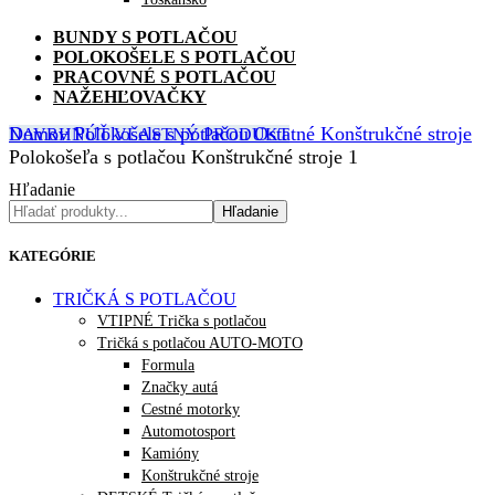
BUNDY S POTLAČOU
POLOKOŠELE S POTLAČOU
PRACOVNÉ S POTLAČOU
NAŽEHĽOVAČKY
Domov
Polokošele s potlačou
Ostatné
Konštrukčné stroje
NAVRHNÚŤ VLASTNÝ PRODUKT
Polokošeľa s potlačou Konštrukčné stroje 1
Hľadanie
Hľadanie
KATEGÓRIE
TRIČKÁ S POTLAČOU
VTIPNÉ Trička s potlačou
Tričká s potlačou AUTO-MOTO
Formula
Značky autá
Cestné motorky
Automotosport
Kamióny
Konštrukčné stroje