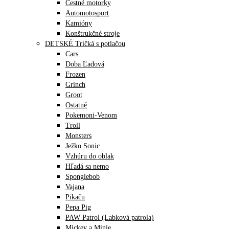
Cestné motorky
Automotosport
Kamióny
Konštrukčné stroje
DETSKÉ Tričká s potlačou
Cars
Doba Ľadová
Frozen
Grinch
Groot
Ostatné
Pokemoni-Venom
Troll
Monsters
Ježko Sonic
Vzhúru do oblak
Hľadá sa nemo
Sponglebob
Vajana
Pikaču
Pepa Pig
PAW Patrol (Labková patrola)
Mickey a Minie