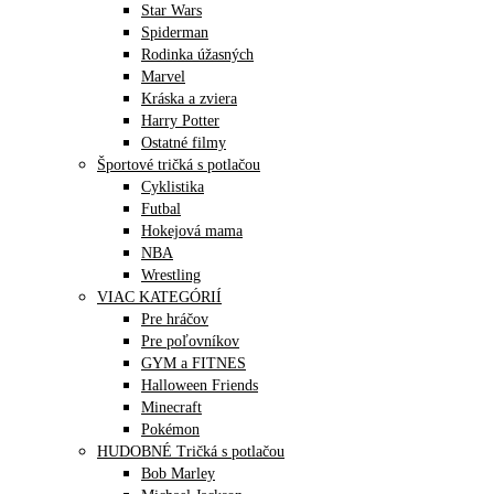
Star Wars
Spiderman
Rodinka úžasných
Marvel
Kráska a zviera
Harry Potter
Ostatné filmy
Športové tričká s potlačou
Cyklistika
Futbal
Hokejová mama
NBA
Wrestling
VIAC KATEGÓRIÍ
Pre hráčov
Pre poľovníkov
GYM a FITNES
Halloween Friends
Minecraft
Pokémon
HUDOBNÉ Tričká s potlačou
Bob Marley