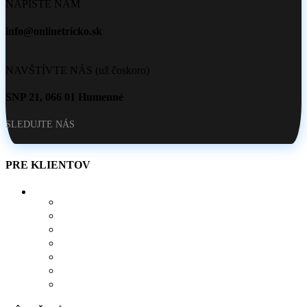
NAPÍŠTE NÁM
info@onlinetricko.sk
NAVŠTÍVTE NÁS (už čoskoro)
SNP 21, 066 01 Humenné
SLEDUJTE NÁS
PRE KLIENTOV
O NÁS
AKO SI VYTVORIŤ POTLAČ
BLOG
OBCHOD
KONTAKT
OBĽÚBENÉ PRODUKTY
POROVNÁVAČ