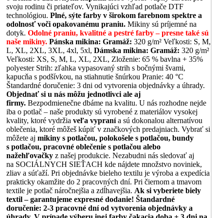
svoju rodinu či priateľov. Vynikajúci vzhľad potlače DTF
technológiou.
Plné, sýte farby v širokom farebnom spektre a
odolnosť voči opakovanému praniu.
Mikiny sú príjemné na
dotyk.
Odolné praniu, kvalitné a pestré farby – presne také sú
naše mikiny.
Pánska mikina:
Gramáž:
320 g/m² Veľkosti: S, M,
L, XL, 2XL, 3XL, 4xl, 5xl,
Dámska mikina:
Gramáž:
320 g/m²
Veľkosti: XS, S, M, L, XL, 2XL, Zloženie: 65 % bavlna + 35%
polyester Strih: zľahka vypasovaný strih s bočnými švami,
kapucňa s podšívkou, na stiahnutie šnúrkou Pranie: 40 °C
Štandardné doručenie: 3 dni od vytvorenia objednávky a úhrady.
Objednať si u nás môžu jednotlivci ale aj
firmy.
Bezpodmienečne dbáme na kvalitu. U nás rozhodne nejde
iba o potlač – naše produkty sú vyrobené z materiálov vysokej
kvality, ktoré vydržia
veľa vypraní
a sú dokonalou alternatívou
oblečenia, ktoré môžeš kúpiť v značkových predajniach. Vybrať si
môžete aj
mikiny s potlačou, polokošele s potlačou, bundy
s potlačou, pracovné oblečenie s potlačou alebo
nažehľovačky
z našej produkcie. Nezabudni nás sledovať aj
na SOCIÁLNYCH SIEŤACH kde nájdete množstvo noviniek,
zliav a súťaží. Pri objednávke bieleho textilu je výroba a expedícia
prakticky okamžite do 2 pracovných dní. Pri čiernom a tmavom
textile je potlač náročnejšia a zdĺhavejšia.
Ak si vyberiete biely
textil – garantujeme expresné dodanie!
Štandardné
doručenie: 2-3 pracovné dní od vytvorenia objednávky a
úhrady. V prípade výberu inej farby čakacia doba + 3 dni na