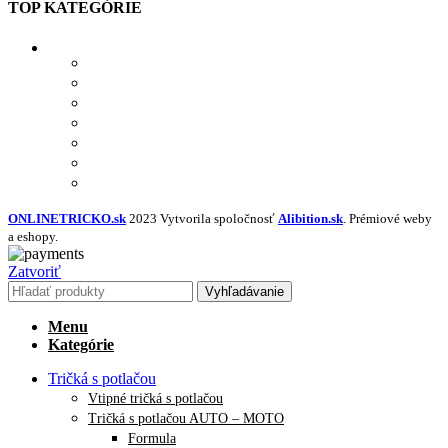
TOP KATEGÓRIE
TRIČKÁ S POTLAČOU
MIKINY S POTLAČOU
BUNDY S POTLAČOU
NAŽEHĽOVAČKY
POLOKOŠELE S POTLAČOU
PRACOVNÉ S POTLAČOU
NAVRHNÚŤ VLASTNÝ TEXTIL
ONLINETRICKO.sk
2023 Vytvorila spoločnosť
Alibition.sk
. Prémiové weby
a eshopy.
Zatvoriť
Vyhľadávanie
Menu
Kategórie
Tričká s potlačou
Vtipné tričká s potlačou
Tričká s potlačou AUTO – MOTO
Formula