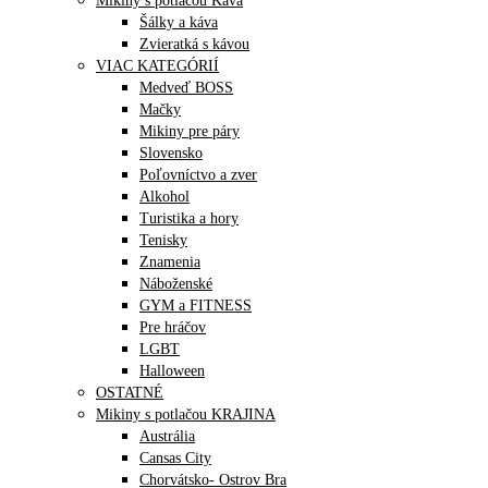
Mikiny s potlačou Káva
Šálky a káva
Zvieratká s kávou
VIAC KATEGÓRIÍ
Medveď BOSS
Mačky
Mikiny pre páry
Slovensko
Poľovníctvo a zver
Alkohol
Turistika a hory
Tenisky
Znamenia
Náboženské
GYM a FITNESS
Pre hráčov
LGBT
Halloween
OSTATNÉ
Mikiny s potlačou KRAJINA
Austrália
Cansas City
Chorvátsko- Ostrov Bra