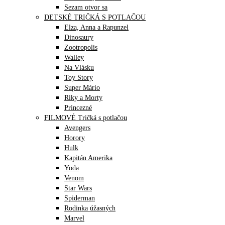
Sezam otvor sa
DETSKÉ TRIČKÁ S POTLAČOU
Elza, Anna a Rapunzel
Dinosaury
Zootropolis
Walley
Na Vlásku
Toy Story
Super Mário
Riky a Morty
Princezné
FILMOVÉ Tričká s potlačou
Avengers
Horory
Hulk
Kapitán Amerika
Yoda
Venom
Star Wars
Spiderman
Rodinka úžasných
Marvel