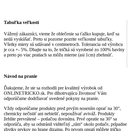
Tabuľka veľkostí
Vážený zákazníci, vieme že oblečenie sa ťažko kupuje, keď sa
nedá vyskúšať. Preto si pozorne pozrite veľkostné tabuľky.
Všetky miery sú udávané v centimetroch. Tolerancia od výrobcu
je cca +- 5%. Dbajte na to, že tričká sú vyrobené zo 100% bavlny
a preto po viac pratiach sa môžu mierne (asi 1cm) zbehnúť.
Návod na pranie
Ďakujeme, že ste sa rozhodli pre kvalitný výrobok od
ONLINETRICKO.sk. Pre dlhotrvajúcu životnosť Vám
odporúčame dodržiavať uvedené pokyny na pranie.
Vždy odporúčame produkty pred prvým nosením oprať na 30°,
chemicky nečistiť ani nebieliť, nepoužívať aviváž. Produkty
žehlite prevrátené – potlačou dovnútra. Prvé opratie na 30° sa
odporúča, aby sa odstránil viditeľný „rám“ okolo potlače, prípadne
zbytky prvkov po hrane dizajnu. Po prvom opratí môžete tričko