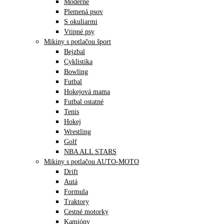
Moderné
Plemená psov
S okuliarmi
Vtipné psy
Mikiny s potlačou šport
Bejzbal
Cyklistika
Bowling
Futbal
Hokejová mama
Futbal ostatné
Tenis
Hokej
Wrestling
Golf
NBA ALL STARS
Mikiny s potlačou AUTO-MOTO
Drift
Autá
Formula
Traktory
Cestné motorky
Kamióny