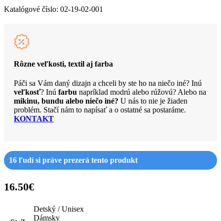
Katalógové číslo:
02-19-02-001
Rôzne veľkosti, textil aj farba
Páči sa Vám daný dizajn a chceli by ste ho na niečo iné? Inú
veľkosť
? Inú
farbu
napríklad modrú alebo rúžovú? Alebo na
mikinu, bundu alebo niečo iné?
U nás to nie je žiaden
problém. Stačí nám to napísať a o ostatné sa postaráme.
KONTAKT
16
ľudí si práve prezerá tento produkt
16.50
€
Detský / Unisex
Dámsky