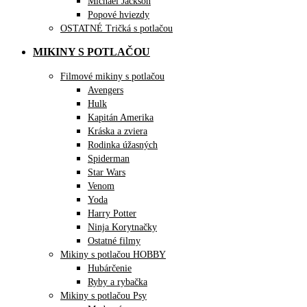
Michael Jackson
Popové hviezdy
OSTATNÉ Tričká s potlačou
MIKINY S POTLAČOU
Filmové mikiny s potlačou
Avengers
Hulk
Kapitán Amerika
Kráska a zviera
Rodinka úžasných
Spiderman
Star Wars
Venom
Yoda
Harry Potter
Ninja Korytnačky
Ostatné filmy
Mikiny s potlačou HOBBY
Hubárčenie
Ryby a rybačka
Mikiny s potlačou Psy