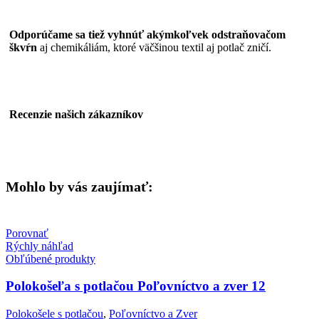
Odporúčame sa tiež vyhnúť akýmkoľvek odstraňovačom
škvŕn
aj chemikáliám, ktoré väčšinou textil aj potlač zničí.
Recenzie našich zákazníkov
Mohlo by vás zaujímať:
Porovnať
Rýchly náhľad
Obľúbené produkty
Polokošeľa s potlačou Poľovníctvo a zver 12
Polokošele s potlačou
,
Poľovníctvo a Zver