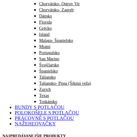
Chorvátsko- Ostrov Vir
Chorvátsko- Zagreb
Dánsko
Florida
Grécko
Island
Malaga- Španielsko
Miami
Portugalsko
San Maríno
Švajčiarsko
Španielsko
Taliansko
Taliansko- Pissa (Šikmá veža)
Zurich
Texas
Toskánsko
BUNDY S POTLAČOU
POLOKOŠELE S POTLAČOU
PRACOVNÉ S POTLAČOU
NAŽEHĽOVAČKY
NAJPREDÁVANEJŠIE PRODUKTY