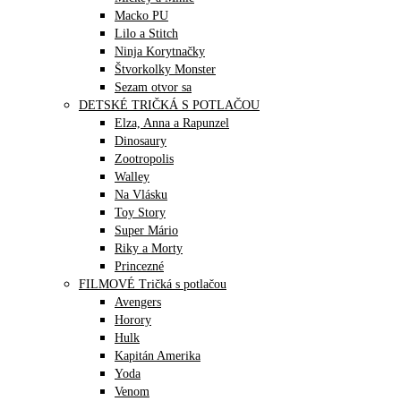
Macko PU
Lilo a Stitch
Ninja Korytnačky
Štvorkolky Monster
Sezam otvor sa
DETSKÉ TRIČKÁ S POTLAČOU
Elza, Anna a Rapunzel
Dinosaury
Zootropolis
Walley
Na Vlásku
Toy Story
Super Mário
Riky a Morty
Princezné
FILMOVÉ Tričká s potlačou
Avengers
Horory
Hulk
Kapitán Amerika
Yoda
Venom