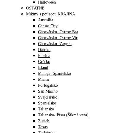
Halloween
OSTATNÉ
Mikiny s potlačou KRAJINA
Austrália
Cansas City
Chorvátsko- Ostrov Bra
Chorvátsko- Ostrov Vir
Chorvátsko- Zagreb
Dánsko
Florida
Grécko
Island
Malaga- Španielsko
Miami
Portugalsko
San Maríno
Švajčiarsko
Španielsko
Taliansko
Taliansko- Pissa (Šikmá veža)
Zurich
Texas
Toskánsko