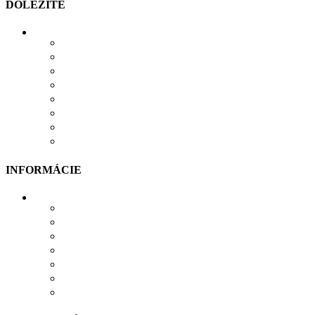
DÔLEŽITÉ
MOŽNOSTI PLATBY
MOŽNOSTI DOPRAVY
REKLAMÁCIE
SÚBORY COOKIES
SÚBORY NA STIAHNUTIE
OCHRANA OSOBNÝCH ÚDAJOV
OBCHODNÉ PODMIENKY
ODSTÚPIŤ OD ZMLUVY TU
INFORMÁCIE
VŠETKO O NÁKUPE
VEĽKOSTNÁ TABUĽKA
PRIEBEH VÝROBY
PRE FIRMY
DARČEKOVÉ BALENIE
VERNOSTNÝ SYSTÉM
SPOLUPRÁCA