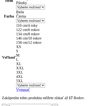
Strih
Pánsky
Biela
Farba
Čierna
110 cm/4 roky
122 cm/6 rokov
134 cm/8 rokov
146 cm/10 rokov
158 cm/12 rokov
XS
S
M
Veľkosť
L
XL
XXL
3XL
4XL
5XL
Vymazať
Zakúpením tohto produktu môžete získať až
17
Bodov.
množstvo