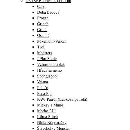
DETSKÉ Tričká s potlačou
Cars
Doba Ľadová
Frozen
Grinch
Groot
Ostatné
Pokemoni-Venom
Troll
Monsters
Ježko Sonic
Vzhúru do oblak
Hľadá sa nemo
Sponglebob
Vajana
Pikaču
Pepa Pig
PAW Patrol (Labková patrola)
Mickey a Minie
Macko PU
Lilo a Stitch
Ninja Korytnačky
Štvorkolky Monster