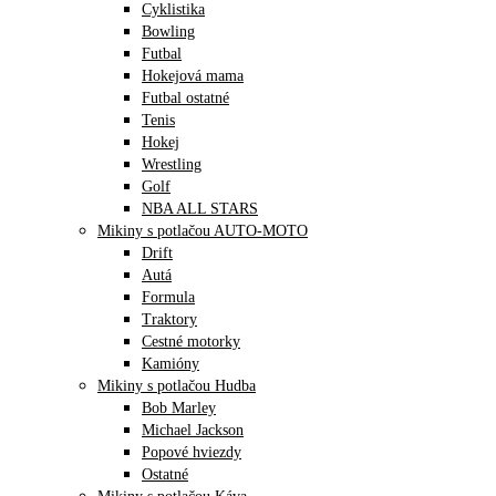
Cyklistika
Bowling
Futbal
Hokejová mama
Futbal ostatné
Tenis
Hokej
Wrestling
Golf
NBA ALL STARS
Mikiny s potlačou AUTO-MOTO
Drift
Autá
Formula
Traktory
Cestné motorky
Kamióny
Mikiny s potlačou Hudba
Bob Marley
Michael Jackson
Popové hviezdy
Ostatné