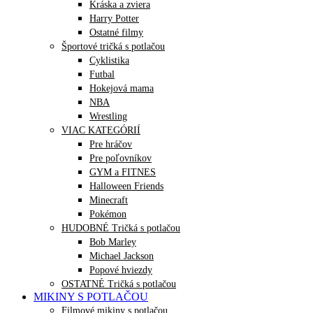
Kráska a zviera
Harry Potter
Ostatné filmy
Športové tričká s potlačou
Cyklistika
Futbal
Hokejová mama
NBA
Wrestling
VIAC KATEGÓRIÍ
Pre hráčov
Pre poľovníkov
GYM a FITNES
Halloween Friends
Minecraft
Pokémon
HUDOBNÉ Tričká s potlačou
Bob Marley
Michael Jackson
Popové hviezdy
OSTATNÉ Tričká s potlačou
MIKINY S POTLAČOU
Filmové mikiny s potlačou