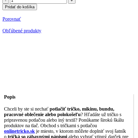
Polokošeľa
Pridať do košíka
s
potlačou
Porovnať
Konštrukčné
stroje
Obľúbené produkty
1
Popis
Chceli by ste si nechať
potlačiť tričko, mikinu, bundu,
pracovné oblečenie alebo polokošeľu
? Hľadáte už tričko s
pripravenou potlačou alebo iný textil? Ponúkame širokú škálu
produktov na tlač. Obchod s tričkami s potlačou
onlinetricko.sk
je miesto, v ktorom môžete doplniť svoj šatník
o
tričká so zábavnými nápismi
alebo vybrať vtipný darček pre