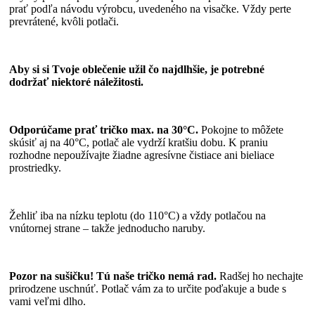
prať podľa návodu výrobcu, uvedeného na visačke. Vždy perte
prevrátené, kvôli potlači.
Aby si si Tvoje oblečenie užil čo najdlhšie, je potrebné
dodržať niektoré náležitosti.
Odporúčame prať tričko max. na 30°C.
Pokojne to môžete
skúsiť aj na 40°C, potlač ale vydrží kratšiu dobu. K praniu
rozhodne nepoužívajte žiadne agresívne čistiace ani bieliace
prostriedky.
Žehliť iba na nízku teplotu (do 110°C) a vždy potlačou na
vnútornej strane – takže jednoducho naruby.
Pozor na sušičku! Tú naše tričko nemá rad.
Radšej ho nechajte
prirodzene uschnúť. Potlač vám za to určite poďakuje a bude s
vami veľmi dlho.