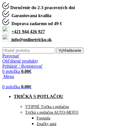
Doručenie do 2-3 pracovných dní
Garantovaná kvalita
Doprava zadarmo od 49 €
+421 944 426 927
info@onlinetricko.sk
Vyhľadávanie
Porovnať
Obľúbené produkty
Prihlásiť / Registrovať
0
položka
0.00
€
Menu
0
položka
0.00
€
TRIČKÁ S POTLAČOU
VTIPNÉ Trička s potlačou
Tričká s potlačou AUTO-MOTO
Formula
Značky autá