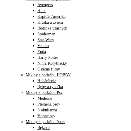
Avengers
Hulk
Kapitán Amerika
Kráska a zviera
Rodinka úžasných
Spiderman
Star Wars
Venom
Yoda
Harry Potter
Ninja Korytnačky
Ostatné filmy
Mikiny s potlačou HOBBY
Hubárčenie
Ryby a rybačka
Mikiny s potlačou Psy
Moderné
Plemená psov
S okuliarmi
Vtipné psy
Mikiny s potlačou šport
Bejzbal