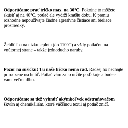
Odporúčame prať tričko max. na 30°C.
Pokojne to môžete
skúsiť aj na 40°C, potlač ale vydrží kratšiu dobu. K praniu
rozhodne nepoužívajte žiadne agresívne čistiace ani bieliace
prostriedky.
Žehliť iba na nízku teplotu (do 110°C) a vždy potlačou na
vnútornej strane – takže jednoducho naruby.
Pozor na sušičku! Tú naše tričko nemá rad.
Radšej ho nechajte
prirodzene uschnúť. Potlač vám za to určite poďakuje a bude s
vami veľmi dlho.
Odporúčame sa tiež vyhnúť akýmkoľvek odstraňovačom
škvŕn
aj chemikáliám, ktoré väčšinou textil aj potlač zničí.