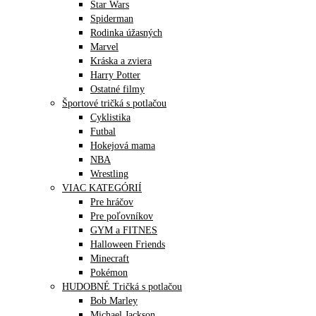
Star Wars
Spiderman
Rodinka úžasných
Marvel
Kráska a zviera
Harry Potter
Ostatné filmy
Športové tričká s potlačou
Cyklistika
Futbal
Hokejová mama
NBA
Wrestling
VIAC KATEGÓRIÍ
Pre hráčov
Pre poľovníkov
GYM a FITNES
Halloween Friends
Minecraft
Pokémon
HUDOBNÉ Tričká s potlačou
Bob Marley
Michael Jackson