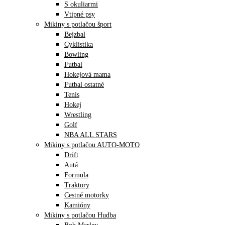
S okuliarmi
Vtipné psy
Mikiny s potlačou šport
Bejzbal
Cyklistika
Bowling
Futbal
Hokejová mama
Futbal ostatné
Tenis
Hokej
Wrestling
Golf
NBA ALL STARS
Mikiny s potlačou AUTO-MOTO
Drift
Autá
Formula
Traktory
Cestné motorky
Kamióny
Mikiny s potlačou Hudba