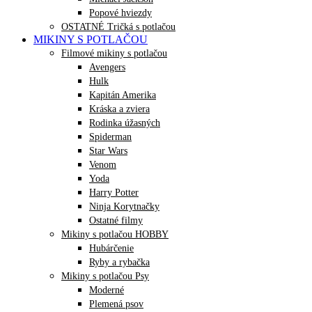
Popové hviezdy
OSTATNÉ Tričká s potlačou
MIKINY S POTLAČOU
Filmové mikiny s potlačou
Avengers
Hulk
Kapitán Amerika
Kráska a zviera
Rodinka úžasných
Spiderman
Star Wars
Venom
Yoda
Harry Potter
Ninja Korytnačky
Ostatné filmy
Mikiny s potlačou HOBBY
Hubárčenie
Ryby a rybačka
Mikiny s potlačou Psy
Moderné
Plemená psov