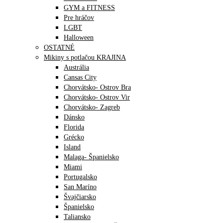
GYM a FITNESS
Pre hráčov
LGBT
Halloween
OSTATNÉ
Mikiny s potlačou KRAJINA
Austrália
Cansas City
Chorvátsko- Ostrov Bra
Chorvátsko- Ostrov Vir
Chorvátsko- Zagreb
Dánsko
Florida
Grécko
Island
Malaga- Španielsko
Miami
Portugalsko
San Maríno
Švajčiarsko
Španielsko
Taliansko