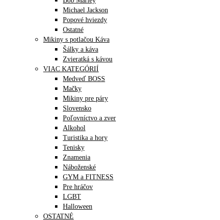
Bob Marley
Michael Jackson
Popové hviezdy
Ostatné
Mikiny s potlačou Káva
Šálky a káva
Zvieratká s kávou
VIAC KATEGÓRIÍ
Medveď BOSS
Mačky
Mikiny pre páry
Slovensko
Poľovníctvo a zver
Alkohol
Turistika a hory
Tenisky
Znamenia
Náboženské
GYM a FITNESS
Pre hráčov
LGBT
Halloween
OSTATNÉ