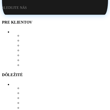
SLEDUJTE NÁS
PRE KLIENTOV
O NÁS
AKO SI VYTVORIŤ POTLAČ
BLOG
OBCHOD
KONTAKT
OBĽÚBENÉ PRODUKTY
POROVNÁVAČ
DÔLEŽITÉ
MOŽNOSTI PLATBY
MOŽNOSTI DOPRAVY
REKLAMÁCIE
SÚBORY COOKIES
SÚBORY NA STIAHNUTIE