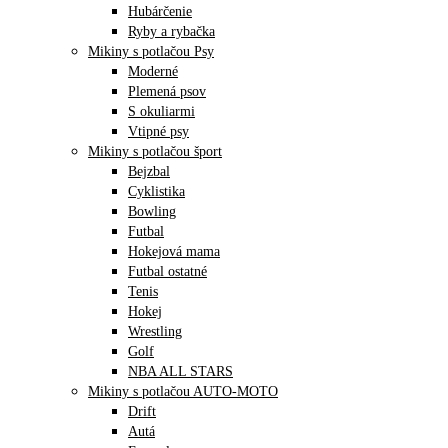
Hubárčenie
Ryby a rybačka
Mikiny s potlačou Psy
Moderné
Plemená psov
S okuliarmi
Vtipné psy
Mikiny s potlačou šport
Bejzbal
Cyklistika
Bowling
Futbal
Hokejová mama
Futbal ostatné
Tenis
Hokej
Wrestling
Golf
NBA ALL STARS
Mikiny s potlačou AUTO-MOTO
Drift
Autá