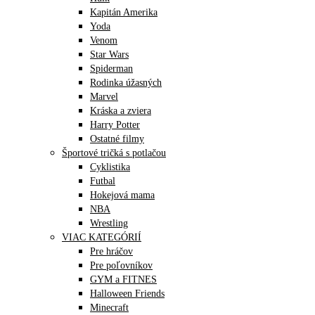
Kapitán Amerika
Yoda
Venom
Star Wars
Spiderman
Rodinka úžasných
Marvel
Kráska a zviera
Harry Potter
Ostatné filmy
Športové tričká s potlačou
Cyklistika
Futbal
Hokejová mama
NBA
Wrestling
VIAC KATEGÓRIÍ
Pre hráčov
Pre poľovníkov
GYM a FITNES
Halloween Friends
Minecraft