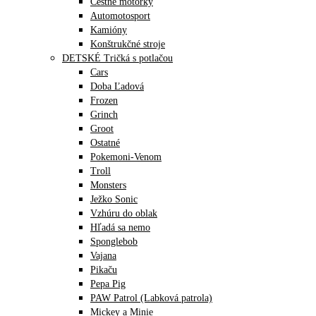
Cestné motorky
Automotosport
Kamióny
Konštrukčné stroje
DETSKÉ Tričká s potlačou
Cars
Doba Ľadová
Frozen
Grinch
Groot
Ostatné
Pokemoni-Venom
Troll
Monsters
Ježko Sonic
Vzhúru do oblak
Hľadá sa nemo
Sponglebob
Vajana
Pikaču
Pepa Pig
PAW Patrol (Labková patrola)
Mickey a Minie