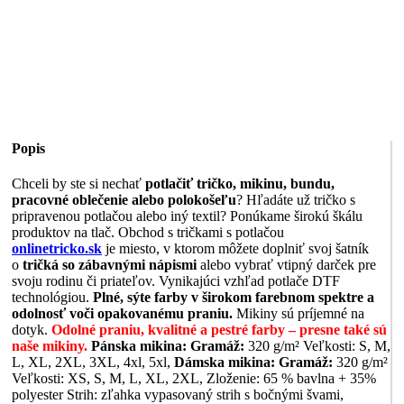
Popis
Chceli by ste si nechať
potlačiť tričko, mikinu, bundu,
pracovné oblečenie alebo polokošeľu
? Hľadáte už tričko s
pripravenou potlačou alebo iný textil? Ponúkame širokú škálu
produktov na tlač. Obchod s tričkami s potlačou
onlinetricko.sk
je miesto, v ktorom môžete doplniť svoj šatník
o
tričká so zábavnými nápismi
alebo vybrať vtipný darček pre
svoju rodinu či priateľov. Vynikajúci vzhľad potlače DTF
technológiou.
Plné, sýte farby v širokom farebnom spektre a
odolnosť voči opakovanému praniu.
Mikiny sú príjemné na
dotyk.
Odolné praniu, kvalitné a pestré farby – presne také sú
naše mikiny.
Pánska mikina:
Gramáž:
320 g/m² Veľkosti: S, M,
L, XL, 2XL, 3XL, 4xl, 5xl,
Dámska mikina:
Gramáž:
320 g/m²
Veľkosti: XS, S, M, L, XL, 2XL, Zloženie: 65 % bavlna + 35%
polyester Strih: zľahka vypasovaný strih s bočnými švami,