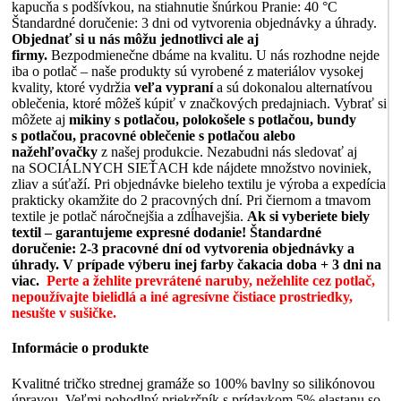
kapucňa s podšívkou, na stiahnutie šnúrkou Pranie: 40 °C
Štandardné doručenie: 3 dni od vytvorenia objednávky a úhrady.
Objednať si u nás môžu jednotlivci ale aj
firmy.
Bezpodmienečne dbáme na kvalitu. U nás rozhodne nejde
iba o potlač – naše produkty sú vyrobené z materiálov vysokej
kvality, ktoré vydržia
veľa vypraní
a sú dokonalou alternatívou
oblečenia, ktoré môžeš kúpiť v značkových predajniach. Vybrať si
môžete aj
mikiny s potlačou, polokošele s potlačou, bundy
s potlačou, pracovné oblečenie s potlačou alebo
nažehľovačky
z našej produkcie. Nezabudni nás sledovať aj
na SOCIÁLNYCH SIEŤACH kde nájdete množstvo noviniek,
zliav a súťaží. Pri objednávke bieleho textilu je výroba a expedícia
prakticky okamžite do 2 pracovných dní. Pri čiernom a tmavom
textile je potlač náročnejšia a zdĺhavejšia.
Ak si vyberiete biely
textil – garantujeme expresné dodanie!
Štandardné
doručenie: 2-3 pracovné dní od vytvorenia objednávky a
úhrady. V prípade výberu inej farby čakacia doba + 3 dni na
viac.
Perte a žehlite prevrátené naruby, nežehlite cez potlač,
nepoužívajte bielidlá a iné agresívne čistiace prostriedky,
nesušte v sušičke.
Informácie o produkte
Kvalitné tričko strednej gramáže so 100% bavlny so silikónovou
úpravou. Veľmi pohodlný priekrčník s prídavkom 5% elastanu so