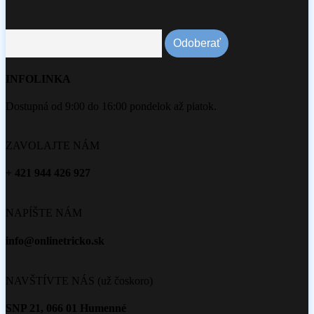
INFOLINKA
Dostupná od 9:00 do 16:00 pondelok až piatok.
ZAVOLAJTE NÁM
+ 421 944 426 927
NAPÍŠTE NÁM
info@onlinetricko.sk
NAVŠTÍVTE NÁS (už čoskoro)
SNP 21, 066 01 Humenné