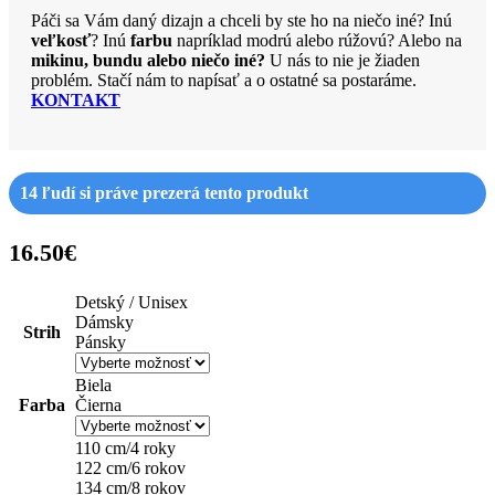
Páči sa Vám daný dizajn a chceli by ste ho na niečo iné? Inú
veľkosť
? Inú
farbu
napríklad modrú alebo rúžovú? Alebo na
mikinu, bundu alebo niečo iné?
U nás to nie je žiaden
problém. Stačí nám to napísať a o ostatné sa postaráme.
KONTAKT
14
ľudí si práve prezerá tento produkt
16.50
€
Detský / Unisex
Dámsky
Strih
Pánsky
Biela
Farba
Čierna
110 cm/4 roky
122 cm/6 rokov
134 cm/8 rokov