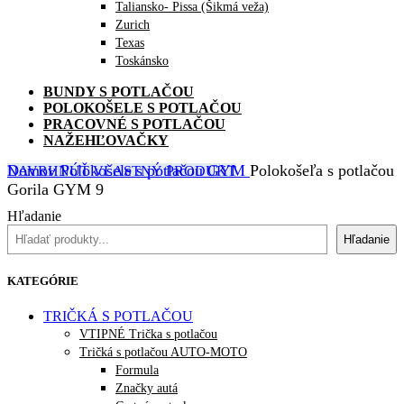
Taliansko- Pissa (Šikmá veža)
Zurich
Texas
Toskánsko
BUNDY S POTLAČOU
POLOKOŠELE S POTLAČOU
PRACOVNÉ S POTLAČOU
NAŽEHĽOVAČKY
Domov
Polokošele s potlačou
GYM
Polokošeľa s potlačou
NAVRHNÚŤ VLASTNÝ PRODUKT
Gorila GYM 9
Hľadanie
Hľadanie
KATEGÓRIE
TRIČKÁ S POTLAČOU
VTIPNÉ Trička s potlačou
Tričká s potlačou AUTO-MOTO
Formula
Značky autá