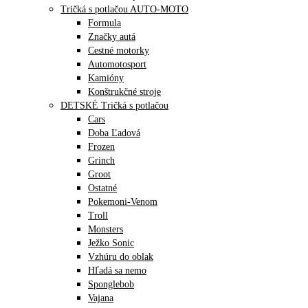
Tričká s potlačou AUTO-MOTO
Formula
Značky autá
Cestné motorky
Automotosport
Kamióny
Konštrukčné stroje
DETSKÉ Tričká s potlačou
Cars
Doba Ľadová
Frozen
Grinch
Groot
Ostatné
Pokemoni-Venom
Troll
Monsters
Ježko Sonic
Vzhúru do oblak
Hľadá sa nemo
Sponglebob
Vajana