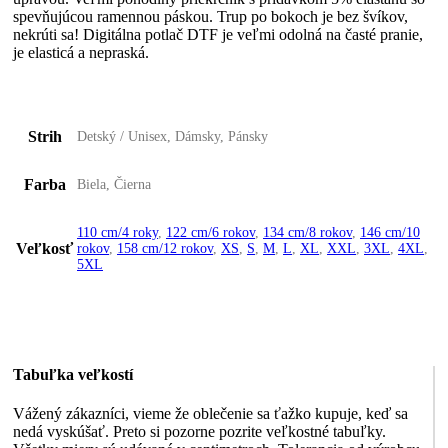
spevňujúcou ramennou páskou. Trup po bokoch je bez švíkov,
nekrúti sa! Digitálna potlač DTF je veľmi odolná na časté pranie,
je elasticá a nepraská.
Strih
Detský / Unisex, Dámsky, Pánsky
Farba
Biela, Čierna
110 cm/4 roky
,
122 cm/6 rokov
,
134 cm/8 rokov
,
146 cm/10
Veľkosť
rokov
,
158 cm/12 rokov
,
XS
,
S
,
M
,
L
,
XL
,
XXL
,
3XL
,
4XL
,
5XL
Tabuľka veľkostí
Vážený zákazníci, vieme že oblečenie sa ťažko kupuje, keď sa
nedá vyskúšať. Preto si pozorne pozrite veľkostné tabuľky.