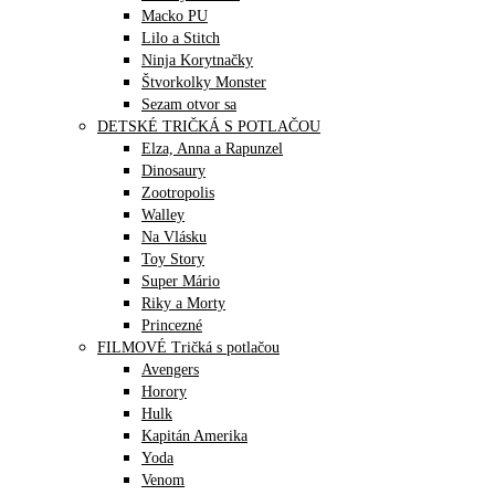
Macko PU
Lilo a Stitch
Ninja Korytnačky
Štvorkolky Monster
Sezam otvor sa
DETSKÉ TRIČKÁ S POTLAČOU
Elza, Anna a Rapunzel
Dinosaury
Zootropolis
Walley
Na Vlásku
Toy Story
Super Mário
Riky a Morty
Princezné
FILMOVÉ Tričká s potlačou
Avengers
Horory
Hulk
Kapitán Amerika
Yoda
Venom