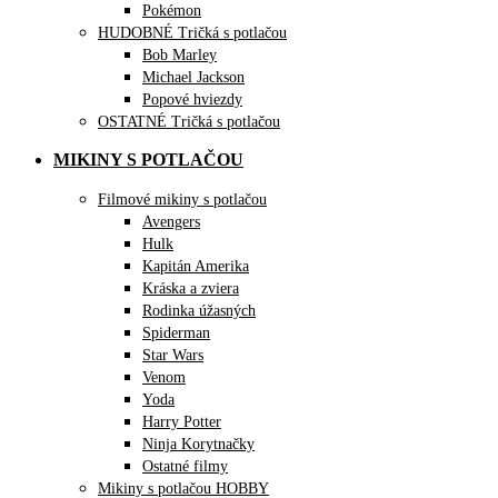
Pokémon
HUDOBNÉ Tričká s potlačou
Bob Marley
Michael Jackson
Popové hviezdy
OSTATNÉ Tričká s potlačou
MIKINY S POTLAČOU
Filmové mikiny s potlačou
Avengers
Hulk
Kapitán Amerika
Kráska a zviera
Rodinka úžasných
Spiderman
Star Wars
Venom
Yoda
Harry Potter
Ninja Korytnačky
Ostatné filmy
Mikiny s potlačou HOBBY