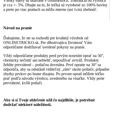
Všetky miery sú udávané v centimetroch. Tolerancia od výrobcu
je cca +- 5%. Dbajte na to, že tričká sú vyrobené zo 100% bavlny
a preto po viac pratiach sa môžu mierne (asi 1cm) zbehnúť.
Návod na pranie
Ďakujeme, že ste sa rozhodli pre kvalitný výrobok od
ONLINETRICKO.sk. Pre dlhotrvajúcu životnosť Vám
odporúčame dodržiavať uvedené pokyny na pranie.
Vždy odporúčame produkty pred prvým nosením oprať na 30°,
chemicky nečistiť ani nebieliť, nepoužívať aviváž. Produkty
žehlite prevrátené – potlačou dovnútra. Prvé opratie na 30° sa
odporúča, aby sa odstránil viditeľný „rám“ okolo potlače, prípadne
zbytky prvkov po hrane dizajnu. Po prvom opratí môžete tričko
prať podľa návodu výrobcu, uvedeného na visačke. Vždy perte
prevrátené, kvôli potlači.
Aby si si Tvoje oblečenie užil čo najdlhšie, je potrebné
dodržať niektoré náležitosti.