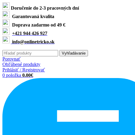
Doručenie do 2-3 pracovných dní
Garantovaná kvalita
Doprava zadarmo od 49 €
+421 944 426 927
info@onlinetricko.sk
Vyhľadávanie
Porovnať
Obľúbené produkty
Prihlásiť / Registrovať
0
položka
0.00
€