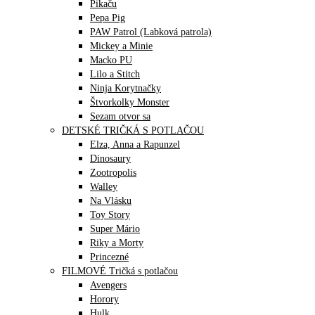
Pikaču
Pepa Pig
PAW Patrol (Labková patrola)
Mickey a Minie
Macko PU
Lilo a Stitch
Ninja Korytnačky
Štvorkolky Monster
Sezam otvor sa
DETSKÉ TRIČKÁ S POTLAČOU
Elza, Anna a Rapunzel
Dinosaury
Zootropolis
Walley
Na Vlásku
Toy Story
Super Mário
Riky a Morty
Princezné
FILMOVÉ Tričká s potlačou
Avengers
Horory
Hulk