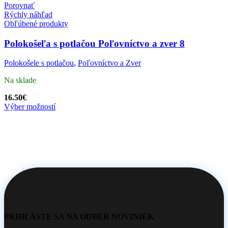
Porovnať
Rýchly náhľad
Obľúbené produkty
Polokošeľa s potlačou Poľovníctvo a zver 8
Polokošele s potlačou
,
Poľovníctvo a Zver
Na sklade
16.50
€
Výber možností
PRIHLÁSTE SA NA ODBER NOVINIEK