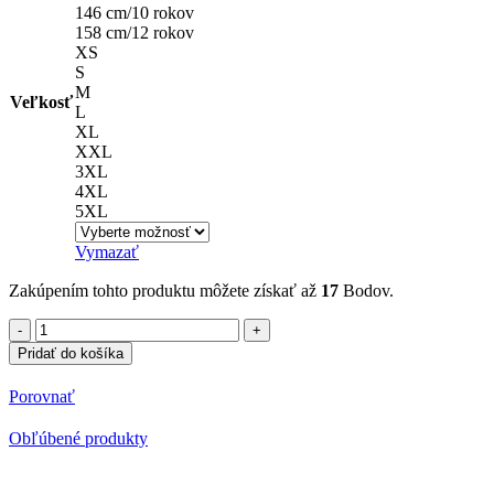
146 cm/10 rokov
158 cm/12 rokov
XS
S
M
Veľkosť
L
XL
XXL
3XL
4XL
5XL
Vymazať
Zakúpením tohto produktu môžete získať až
17
Bodov.
množstvo
Polokošeľa
Pridať do košíka
s
potlačou
Porovnať
Gorila
GYM
Obľúbené produkty
9