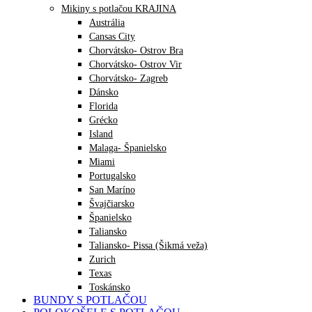
Mikiny s potlačou KRAJINA
Austrália
Cansas City
Chorvátsko- Ostrov Bra
Chorvátsko- Ostrov Vir
Chorvátsko- Zagreb
Dánsko
Florida
Grécko
Island
Malaga- Španielsko
Miami
Portugalsko
San Maríno
Švajčiarsko
Španielsko
Taliansko
Taliansko- Pissa (Šikmá veža)
Zurich
Texas
Toskánsko
BUNDY S POTLAČOU