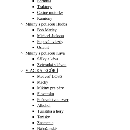
Formula
Traktory
Cestné motorky
Kamióny
Mikiny s potlačou Hudba
Bob Marley
Michael Jackson
Popové hviezdy
Ostatné
Mikiny s potlačou Káva
Šálky a káva
Zvieratká s kávou
VIAC KATEGÓRIÍ
Medveď BOSS
Mačky
Mikiny pre páry
Slovensko
Poľovníctvo a zver
Alkohol
Turistika a hory
Tenisky
Znamenia
Náboženské