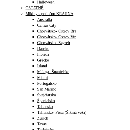
Halloween
OSTATNÉ
Mikiny s potlačou KRAJINA
Austrália
Cansas City
Chorvátsko- Ostrov Bra
Chorvátsko- Ostrov Vir
Chorvátsko- Zagreb
Dánsko
Florida
Grécko
Island
Malaga- Španielsko
Miami
Portugalsko
San Maríno
Švajčiarsko
Španielsko
Taliansko
Taliansko- Pissa (Šikmá veža)
Zurich
Texas
Toskánsko