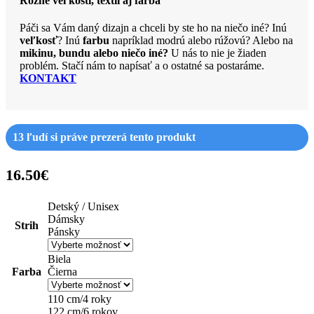
Rôzne veľkosti, textil aj farba
Páči sa Vám daný dizajn a chceli by ste ho na niečo iné? Inú
veľkosť
? Inú
farbu
napríklad modrú alebo rúžovú? Alebo na
mikinu, bundu alebo niečo iné?
U nás to nie je žiaden
problém. Stačí nám to napísať a o ostatné sa postaráme.
KONTAKT
13
ľudí si práve prezerá tento produkt
16.50
€
Detský / Unisex
Dámsky
Strih
Pánsky
Biela
Farba
Čierna
110 cm/4 roky
122 cm/6 rokov