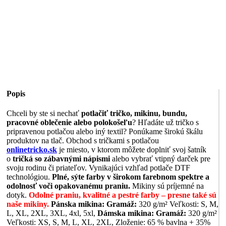
Popis
Chceli by ste si nechať
potlačiť tričko, mikinu, bundu,
pracovné oblečenie alebo polokošeľu
? Hľadáte už tričko s
pripravenou potlačou alebo iný textil? Ponúkame širokú škálu
produktov na tlač. Obchod s tričkami s potlačou
onlinetricko.sk
je miesto, v ktorom môžete doplniť svoj šatník
o
tričká so zábavnými nápismi
alebo vybrať vtipný darček pre
svoju rodinu či priateľov. Vynikajúci vzhľad potlače DTF
technológiou.
Plné, sýte farby v širokom farebnom spektre a
odolnosť voči opakovanému praniu.
Mikiny sú príjemné na
dotyk.
Odolné praniu, kvalitné a pestré farby – presne také sú
naše mikiny.
Pánska mikina:
Gramáž:
320 g/m² Veľkosti: S, M,
L, XL, 2XL, 3XL, 4xl, 5xl,
Dámska mikina:
Gramáž:
320 g/m²
Veľkosti: XS, S, M, L, XL, 2XL, Zloženie: 65 % bavlna + 35%