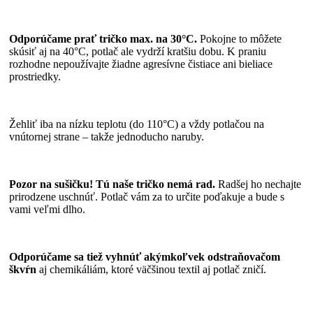
Odporúčame prať tričko max. na 30°C.
Pokojne to môžete
skúsiť aj na 40°C, potlač ale vydrží kratšiu dobu. K praniu
rozhodne nepoužívajte žiadne agresívne čistiace ani bieliace
prostriedky.
Žehliť iba na nízku teplotu (do 110°C) a vždy potlačou na
vnútornej strane – takže jednoducho naruby.
Pozor na sušičku! Tú naše tričko nemá rad.
Radšej ho nechajte
prirodzene uschnúť. Potlač vám za to určite poďakuje a bude s
vami veľmi dlho.
Odporúčame sa tiež vyhnúť akýmkoľvek odstraňovačom
škvŕn
aj chemikáliám, ktoré väčšinou textil aj potlač zničí.