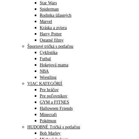
Star Wars
Spiderman
Rodinka úžasných
Marvel
Kráska a zviera
Harry Potter
Ostatné filmy
Športové tričká s potlačou
Cyklistika
Futbal
Hokejová mama
NBA
Wrestling
VIAC KATEGÓRIÍ
Pre hráčov
Pre poľovníkov
GYM a FITNES
Halloween Friends
Minecraft
Pokémon
HUDOBNÉ Tričká s potlačou
Bob Marley