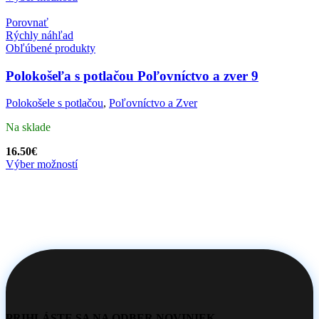
Porovnať
Rýchly náhľad
Obľúbené produkty
Polokošeľa s potlačou Poľovníctvo a zver 9
Polokošele s potlačou
,
Poľovníctvo a Zver
Na sklade
16.50
€
Výber možností
PRIHLÁSTE SA NA ODBER NOVINIEK