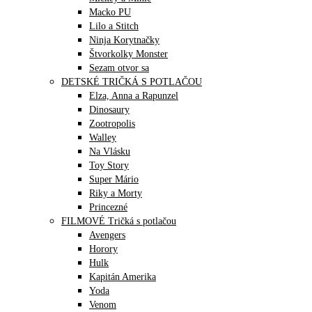
Macko PU
Lilo a Stitch
Ninja Korytnačky
Štvorkolky Monster
Sezam otvor sa
DETSKÉ TRIČKÁ S POTLAČOU
Elza, Anna a Rapunzel
Dinosaury
Zootropolis
Walley
Na Vlásku
Toy Story
Super Mário
Riky a Morty
Princezné
FILMOVÉ Tričká s potlačou
Avengers
Horory
Hulk
Kapitán Amerika
Yoda
Venom