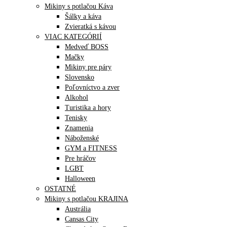
Mikiny s potlačou Káva
Šálky a káva
Zvieratká s kávou
VIAC KATEGÓRIÍ
Medveď BOSS
Mačky
Mikiny pre páry
Slovensko
Poľovníctvo a zver
Alkohol
Turistika a hory
Tenisky
Znamenia
Náboženské
GYM a FITNESS
Pre hráčov
LGBT
Halloween
OSTATNÉ
Mikiny s potlačou KRAJINA
Austrália
Cansas City