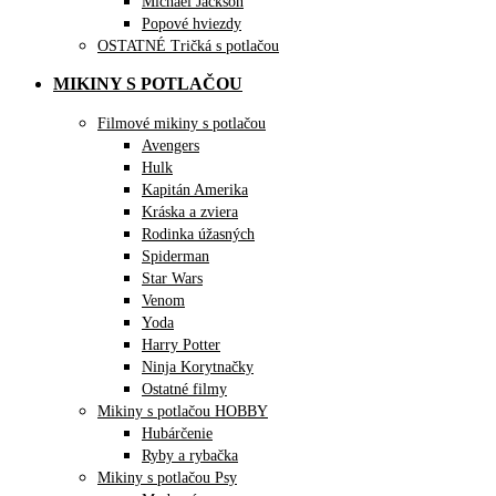
Michael Jackson
Popové hviezdy
OSTATNÉ Tričká s potlačou
MIKINY S POTLAČOU
Filmové mikiny s potlačou
Avengers
Hulk
Kapitán Amerika
Kráska a zviera
Rodinka úžasných
Spiderman
Star Wars
Venom
Yoda
Harry Potter
Ninja Korytnačky
Ostatné filmy
Mikiny s potlačou HOBBY
Hubárčenie
Ryby a rybačka
Mikiny s potlačou Psy