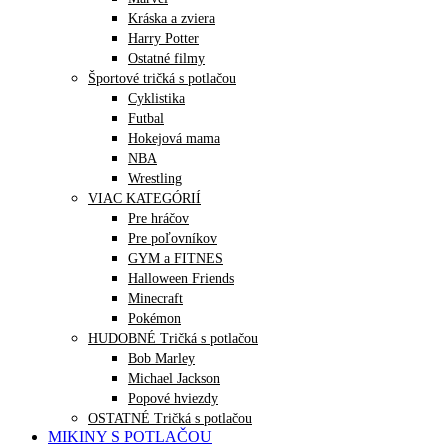
Kráska a zviera
Harry Potter
Ostatné filmy
Športové tričká s potlačou
Cyklistika
Futbal
Hokejová mama
NBA
Wrestling
VIAC KATEGÓRIÍ
Pre hráčov
Pre poľovníkov
GYM a FITNES
Halloween Friends
Minecraft
Pokémon
HUDOBNÉ Tričká s potlačou
Bob Marley
Michael Jackson
Popové hviezdy
OSTATNÉ Tričká s potlačou
MIKINY S POTLAČOU