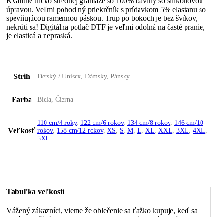
Kvalitné tričko strednej gramáže so 100% bavlny so silikónovou
úpravou. Veľmi pohodlný priekrčník s prídavkom 5% elastanu so
spevňujúcou ramennou páskou. Trup po bokoch je bez švíkov,
nekrúti sa! Digitálna potlač DTF je veľmi odolná na časté pranie,
je elasticá a nepraská.
Strih
Detský / Unisex, Dámsky, Pánsky
Farba
Biela, Čierna
110 cm/4 roky
,
122 cm/6 rokov
,
134 cm/8 rokov
,
146 cm/10
Veľkosť
rokov
,
158 cm/12 rokov
,
XS
,
S
,
M
,
L
,
XL
,
XXL
,
3XL
,
4XL
,
5XL
Tabuľka veľkostí
Vážený zákazníci, vieme že oblečenie sa ťažko kupuje, keď sa