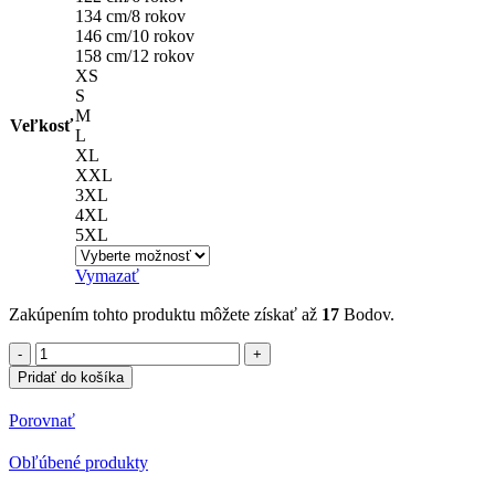
134 cm/8 rokov
146 cm/10 rokov
158 cm/12 rokov
XS
S
M
Veľkosť
L
XL
XXL
3XL
4XL
5XL
Vymazať
Zakúpením tohto produktu môžete získať až
17
Bodov.
množstvo
Polokošeľa
Pridať do košíka
s
potlačou
Porovnať
Gorila
GYM
Obľúbené produkty
10