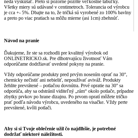
nedá vyskúšať. Preto si pozorne pozrite veľkostné tabuľky.
Všetky miery sú udávané v centimetroch. Tolerancia od výrobcu
je cca +- 5%. Dbajte na to, že tričká sú vyrobené zo 100% bavlny
a preto po viac pratiach sa môžu mierne (asi 1cm) zbehnúť.
Návod na pranie
Ďakujeme, že ste sa rozhodli pre kvalitný výrobok od
ONLINETRICKO.sk. Pre dlhotrvajúcu životnosť Vám
odporúčame dodržiavať uvedené pokyny na pranie.
Vždy odporúčame produkty pred prvým nosením oprať na 30°,
chemicky nečistiť ani nebieliť, nepoužívať aviváž. Produkty
žehlite prevrátené – potlačou dovnútra. Prvé opratie na 30° sa
odporúča, aby sa odstránil viditeľný „rám“ okolo potlače, prípadne
zbytky prvkov po hrane dizajnu. Po prvom opratí môžete tričko
prať podľa návodu výrobcu, uvedeného na visačke. Vždy perte
prevrátené, kvôli potlači.
Aby si si Tvoje oblečenie užil čo najdlhšie, je potrebné
dodržať niektoré náležitosti.