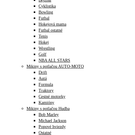
Bejzbal
Cyklistika
Bowling
Futbal
Hokejová mama
Futbal ostatné
Tenis
Hokej
Wrestling
Golf
NBA ALL STARS
Mikiny s potlačou AUTO-MOTO
Drift
Autá
Formula
Traktory
Cestné motorky
Kamióny
Mikiny s potlačou Hudba
Bob Marley
Michael Jackson
Popové hviezdy
Ostatné