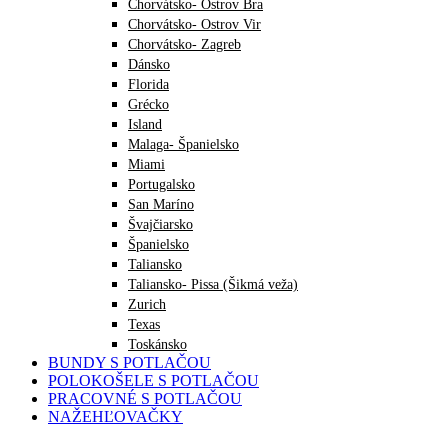
Chorvátsko- Ostrov Bra
Chorvátsko- Ostrov Vir
Chorvátsko- Zagreb
Dánsko
Florida
Grécko
Island
Malaga- Španielsko
Miami
Portugalsko
San Maríno
Švajčiarsko
Španielsko
Taliansko
Taliansko- Pissa (Šikmá veža)
Zurich
Texas
Toskánsko
BUNDY S POTLAČOU
POLOKOŠELE S POTLAČOU
PRACOVNÉ S POTLAČOU
NAŽEHĽOVAČKY