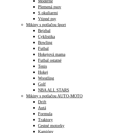
Moderné
Plemená psov
S okuliarmi
Vtipné psy
Mikiny s potlačou šport
Bejzbal
Cyklistika
Bowling
Futbal
Hokejová mama
Futbal ostatné
Tenis
Hokej
Wrestling
Golf
NBA ALL STARS
Mikiny s potlačou AUTO-MOTO
Drift
Autá
Formula
Traktory
Cestné motorky
Kamióny