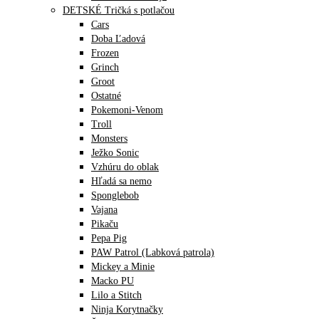
DETSKÉ Tričká s potlačou
Cars
Doba Ľadová
Frozen
Grinch
Groot
Ostatné
Pokemoni-Venom
Troll
Monsters
Ježko Sonic
Vzhúru do oblak
Hľadá sa nemo
Sponglebob
Vajana
Pikaču
Pepa Pig
PAW Patrol (Labková patrola)
Mickey a Minie
Macko PU
Lilo a Stitch
Ninja Korytnačky