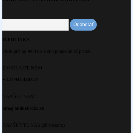
INFOLINKA
Dostupná od 9:00 do 16:00 pondelok až piatok.
ZAVOLAJTE NÁM
+ 421 944 426 927
NAPÍŠTE NÁM
info@onlinetricko.sk
NAVŠTÍVTE NÁS (už čoskoro)