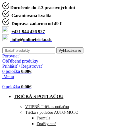
Doručenie do 2-3 pracovných dní
Garantovaná kvalita
Doprava zadarmo od 49 €
+421 944 426 927
info@onlinetricko.sk
Vyhľadávanie
Porovnať
Obľúbené produkty
Prihlásiť / Registrovať
0
položka
0.00
€
Menu
0
položka
0.00
€
TRIČKÁ S POTLAČOU
VTIPNÉ Trička s potlačou
Tričká s potlačou AUTO-MOTO
Formula
Značky autá