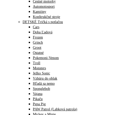
Cestné motorky
Automotosport
Kamióny
Konštrukčné stroje
DETSKÉ Tričká s potlačou
Cars
Doba Ľadová
Frozen
Grinch
Groot
Ostatné
Pokemoni-Venom
Troll
Monsters
Ježko Sonic
Vzhúru do oblak
Hľadá sa nemo
Sponglebob
Vajana
Pikaču
Pepa Pig
PAW Patrol (Labková patrola)
Mickey a Minie