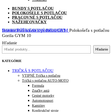
BUNDY S POTLAČOU
POLOKOŠELE S POTLAČOU
PRACOVNÉ S POTLAČOU
NAŽEHĽOVAČKY
Domov
Polokošele s potlačou
GYM
Polokošeľa s potlačou
NAVRHNÚŤ VLASTNÝ PRODUKT
Gorila GYM 10
Hľadanie
Hľadanie
KATEGÓRIE
TRIČKÁ S POTLAČOU
VTIPNÉ Trička s potlačou
Tričká s potlačou AUTO-MOTO
Formula
Značky autá
Cestné motorky
Automotosport
Kamióny
Konštrukčné stroje