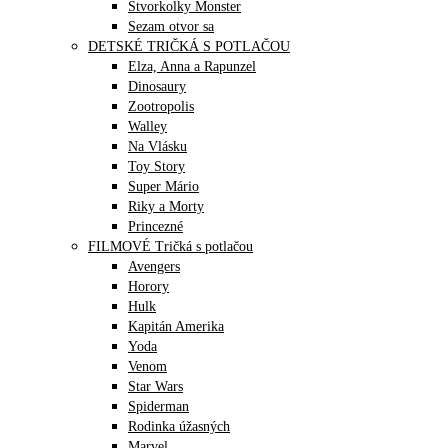
Štvorkolky Monster
Sezam otvor sa
DETSKÉ TRIČKÁ S POTLAČOU
Elza, Anna a Rapunzel
Dinosaury
Zootropolis
Walley
Na Vlásku
Toy Story
Super Mário
Riky a Morty
Princezné
FILMOVÉ Tričká s potlačou
Avengers
Horory
Hulk
Kapitán Amerika
Yoda
Venom
Star Wars
Spiderman
Rodinka úžasných
Marvel