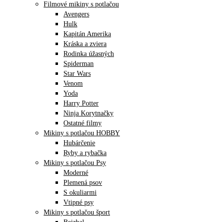
Filmové mikiny s potlačou
Avengers
Hulk
Kapitán Amerika
Kráska a zviera
Rodinka úžasných
Spiderman
Star Wars
Venom
Yoda
Harry Potter
Ninja Korytnačky
Ostatné filmy
Mikiny s potlačou HOBBY
Hubárčenie
Ryby a rybačka
Mikiny s potlačou Psy
Moderné
Plemená psov
S okuliarmi
Vtipné psy
Mikiny s potlačou šport