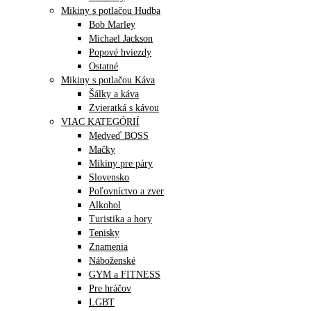
Mikiny s potlačou Hudba
Bob Marley
Michael Jackson
Popové hviezdy
Ostatné
Mikiny s potlačou Káva
Šálky a káva
Zvieratká s kávou
VIAC KATEGÓRIÍ
Medveď BOSS
Mačky
Mikiny pre páry
Slovensko
Poľovníctvo a zver
Alkohol
Turistika a hory
Tenisky
Znamenia
Náboženské
GYM a FITNESS
Pre hráčov
LGBT