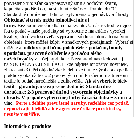
polyester Strih: zľahka vypasovaný strih s bočnými švami,
kapucňa s podšívkou, na stiahnutie šnúrkou Pranie: 40 °C
Štandardné doručenie: 3 dni od vytvorenia objednávky a úhrady.
Objednať si u nás môžu jednotlivci ale aj
firmy.
Bezpodmienečne dbáme na kvalitu. U nás rozhodne nejde
iba o potlač – naše produkty sú vyrobené z materiálov vysokej
kvality, ktoré vydržia
veľa vypraní
a sú dokonalou alternatívou
oblečenia, ktoré môžeš kúpiť v značkových predajniach. Vybrať si
môžete aj
mikiny s potlačou, polokošele s potlačou, bundy
s potlačou, pracovné oblečenie s potlačou alebo
nažehľovačky
z našej produkcie. Nezabudni nás sledovať aj
na SOCIÁLNYCH SIEŤACH kde nájdete množstvo noviniek,
zliav a súťaží. Pri objednávke bieleho textilu je výroba a expedícia
prakticky okamžite do 2 pracovných dní. Pri čiernom a tmavom
textile je potlač náročnejšia a zdĺhavejšia.
Ak si vyberiete biely
textil – garantujeme expresné dodanie!
Štandardné
doručenie: 2-3 pracovné dní od vytvorenia objednávky a
úhrady. V prípade výberu inej farby čakacia doba + 3 dni na
viac.
Perte a žehlite prevrátené naruby, nežehlite cez potlač,
nepoužívajte bielidlá a iné agresívne čistiace prostriedky,
nesušte v sušičke.
Informácie o produkte