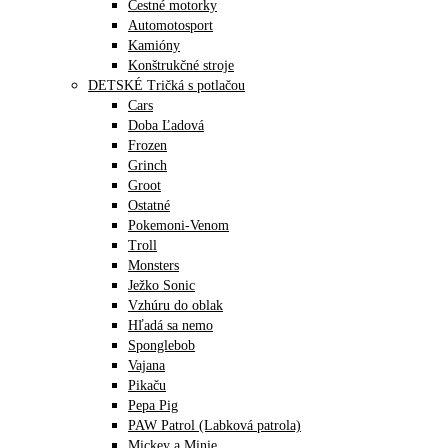
Cestné motorky
Automotosport
Kamióny
Konštrukčné stroje
DETSKÉ Tričká s potlačou
Cars
Doba Ľadová
Frozen
Grinch
Groot
Ostatné
Pokemoni-Venom
Troll
Monsters
Ježko Sonic
Vzhúru do oblak
Hľadá sa nemo
Sponglebob
Vajana
Pikaču
Pepa Pig
PAW Patrol (Labková patrola)
Mickey a Minie