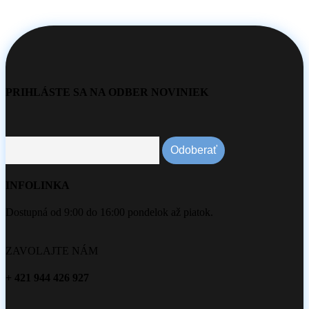
PRIHLÁSTE SA NA ODBER NOVINIEK
INFOLINKA
Dostupná od 9:00 do 16:00 pondelok až piatok.
ZAVOLAJTE NÁM
+ 421 944 426 927