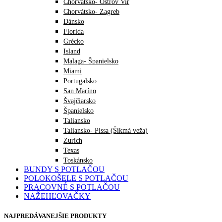
Chorvátsko- Ostrov Vir
Chorvátsko- Zagreb
Dánsko
Florida
Grécko
Island
Malaga- Španielsko
Miami
Portugalsko
San Maríno
Švajčiarsko
Španielsko
Taliansko
Taliansko- Pissa (Šikmá veža)
Zurich
Texas
Toskánsko
BUNDY S POTLAČOU
POLOKOŠELE S POTLAČOU
PRACOVNÉ S POTLAČOU
NAŽEHĽOVAČKY
NAJPREDÁVANEJŠIE PRODUKTY