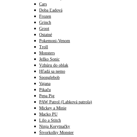
Cars
Doba Ľadová
Frozen
Grinch
Groot
Ostatné
Pokemoni-Venom
Troll
Monsters
Ježko Sonic
Vzhúru do oblak
Hľadá sa nemo
Sponglebob
Vajana
Pikaču
Pepa Pig
PAW Patrol (Labková patrola)
Mickey a Minie
Macko PU
Lilo a Stitch
Ninja Korytnačky
Štvorkolky Monster