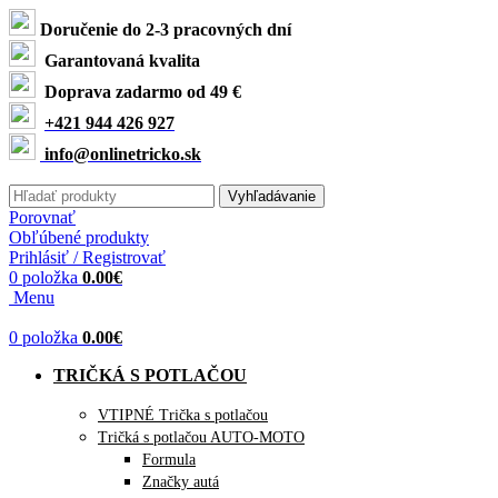
Doručenie do 2-3 pracovných dní
Garantovaná kvalita
Doprava zadarmo od 49 €
+421 944 426 927
info@onlinetricko.sk
Vyhľadávanie
Porovnať
Obľúbené produkty
Prihlásiť / Registrovať
0
položka
0.00
€
Menu
0
položka
0.00
€
TRIČKÁ S POTLAČOU
VTIPNÉ Trička s potlačou
Tričká s potlačou AUTO-MOTO
Formula
Značky autá