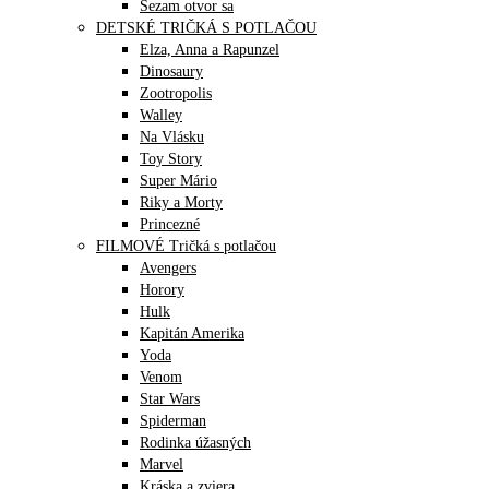
Sezam otvor sa
DETSKÉ TRIČKÁ S POTLAČOU
Elza, Anna a Rapunzel
Dinosaury
Zootropolis
Walley
Na Vlásku
Toy Story
Super Mário
Riky a Morty
Princezné
FILMOVÉ Tričká s potlačou
Avengers
Horory
Hulk
Kapitán Amerika
Yoda
Venom
Star Wars
Spiderman
Rodinka úžasných
Marvel
Kráska a zviera