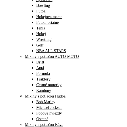
Bowling
Futbal
Hokejová mama
Futbal ostatné
Tenis
Hokej
Wrestling
Golf
NBA ALL STARS
Mikiny s potlačou AUTO-MOTO
Drift
Autá
Formula
Traktory
Cestné motorky
Kamióny
Mikiny s potlačou Hudba
Bob Marley
Michael Jackson
Popové hviezdy
Ostatné
Mikiny s potlačou Káva