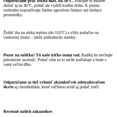
Odporúčame prať tričko max. na 30°C.
Pokojne to môžete
skúsiť aj na 40°C, potlač ale vydrží kratšiu dobu. K praniu
rozhodne nepoužívajte žiadne agresívne čistiace ani bieliace
prostriedky.
Žehliť iba na nízku teplotu (do 110°C) a vždy potlačou na
vnútornej strane – takže jednoducho naruby.
Pozor na sušičku! Tú naše tričko nemá rad.
Radšej ho nechajte
prirodzene uschnúť. Potlač vám za to určite poďakuje a bude s
vami veľmi dlho.
Odporúčame sa tiež vyhnúť akýmkoľvek odstraňovačom
škvŕn
aj chemikáliám, ktoré väčšinou textil aj potlač zničí.
Recenzie našich zákazníkov