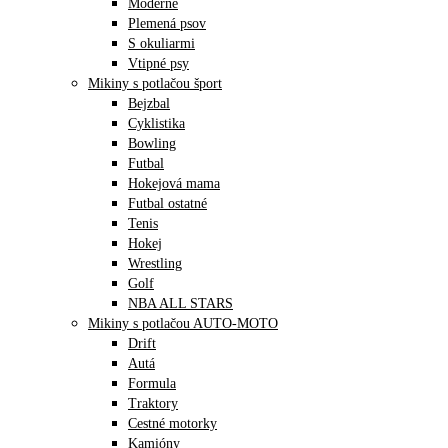
Moderné
Plemená psov
S okuliarmi
Vtipné psy
Mikiny s potlačou šport
Bejzbal
Cyklistika
Bowling
Futbal
Hokejová mama
Futbal ostatné
Tenis
Hokej
Wrestling
Golf
NBA ALL STARS
Mikiny s potlačou AUTO-MOTO
Drift
Autá
Formula
Traktory
Cestné motorky
Kamióny