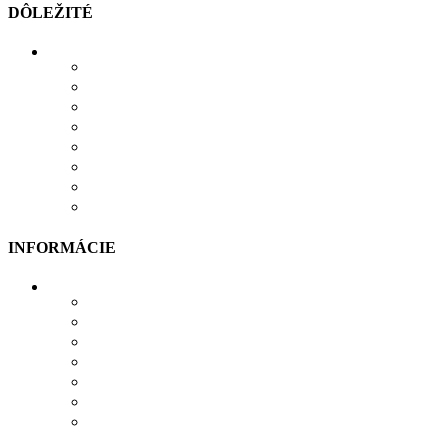
DÔLEŽITÉ
MOŽNOSTI PLATBY
MOŽNOSTI DOPRAVY
REKLAMÁCIE
SÚBORY COOKIES
SÚBORY NA STIAHNUTIE
OCHRANA OSOBNÝCH ÚDAJOV
OBCHODNÉ PODMIENKY
ODSTÚPIŤ OD ZMLUVY TU
INFORMÁCIE
VŠETKO O NÁKUPE
VEĽKOSTNÁ TABUĽKA
PRIEBEH VÝROBY
PRE FIRMY
DARČEKOVÉ BALENIE
VERNOSTNÝ SYSTÉM
SPOLUPRÁCA