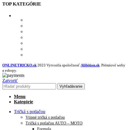
TOP KATEGÓRIE
TRIČKÁ S POTLAČOU
MIKINY S POTLAČOU
BUNDY S POTLAČOU
NAŽEHĽOVAČKY
POLOKOŠELE S POTLAČOU
PRACOVNÉ S POTLAČOU
NAVRHNÚŤ VLASTNÝ TEXTIL
ONLINETRICKO.sk
2023 Vytvorila spoločnosť
Alibition.sk
. Prémiové weby
a eshopy.
Zatvoriť
Vyhľadávanie
Menu
Kategórie
Tričká s potlačou
Vtipné tričká s potlačou
Tričká s potlačou AUTO – MOTO
Formula