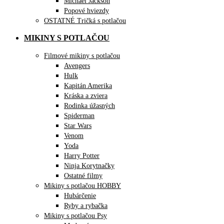
Michael Jackson
Popové hviezdy
OSTATNÉ Tričká s potlačou
MIKINY S POTLAČOU
Filmové mikiny s potlačou
Avengers
Hulk
Kapitán Amerika
Kráska a zviera
Rodinka úžasných
Spiderman
Star Wars
Venom
Yoda
Harry Potter
Ninja Korytnačky
Ostatné filmy
Mikiny s potlačou HOBBY
Hubárčenie
Ryby a rybačka
Mikiny s potlačou Psy