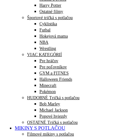
Harry Potter
Ostatné filmy
Športové tričká s potlačou
Cyklistika
Futbal
Hokejová mama
NBA
Wrestling
VIAC KATEGÓRIÍ
Pre hráčov
Pre poľovníkov
GYM a FITNES
Halloween Friends
Minecraft
Pokémon
HUDOBNÉ Tričká s potlačou
Bob Marley
Michael Jackson
Popové hviezdy
OSTATNÉ Tričká s potlačou
MIKINY S POTLAČOU
Filmové mikiny s potlačou