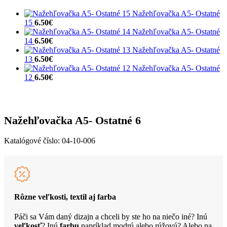
Nažehľovačka A5- Ostatné
15
6.50
€
Nažehľovačka A5- Ostatné
14
6.50
€
Nažehľovačka A5- Ostatné
13
6.50
€
Nažehľovačka A5- Ostatné
12
6.50
€
Nažehľovačka A5- Ostatné 6
Katalógové číslo:
04-10-006
Rôzne veľkosti, textil aj farba
Páči sa Vám daný dizajn a chceli by ste ho na niečo iné? Inú
veľkosť
? Inú
farbu
napríklad modrú alebo rúžovú? Alebo na