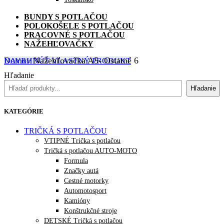
BUNDY S POTLAČOU
POLOKOŠELE S POTLAČOU
PRACOVNÉ S POTLAČOU
NAŽEHĽOVAČKY
Domov
Nažehľovačka A5- Ostatné 6
NAVRHNÚŤ VLASTNÝ PRODUKT
Hľadanie
Hľadanie
KATEGÓRIE
TRIČKÁ S POTLAČOU
VTIPNÉ Trička s potlačou
Tričká s potlačou AUTO-MOTO
Formula
Značky autá
Cestné motorky
Automotosport
Kamióny
Konštrukčné stroje
DETSKÉ Tričká s potlačou