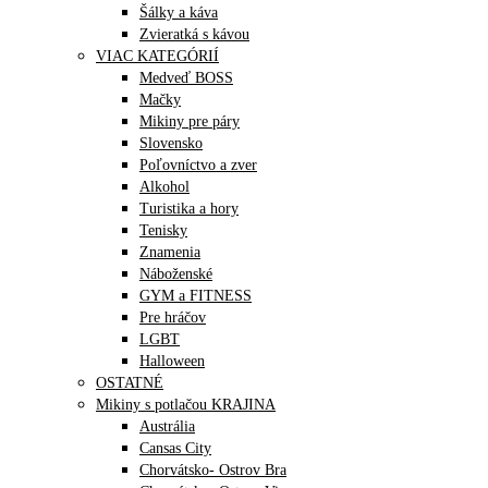
Šálky a káva
Zvieratká s kávou
VIAC KATEGÓRIÍ
Medveď BOSS
Mačky
Mikiny pre páry
Slovensko
Poľovníctvo a zver
Alkohol
Turistika a hory
Tenisky
Znamenia
Náboženské
GYM a FITNESS
Pre hráčov
LGBT
Halloween
OSTATNÉ
Mikiny s potlačou KRAJINA
Austrália
Cansas City
Chorvátsko- Ostrov Bra