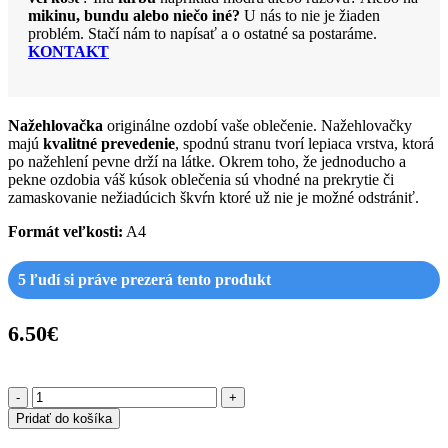
mikinu, bundu alebo niečo iné?
U nás to nie je žiaden
problém. Stačí nám to napísať a o ostatné sa postaráme.
KONTAKT
Nažehlovačka
originálne ozdobí vaše oblečenie. Nažehlovačky
majú
kvalitné prevedenie
, spodnú stranu tvorí lepiaca vrstva, ktorá
po nažehlení pevne drží na látke. Okrem toho, že jednoducho a
pekne ozdobia váš kúsok oblečenia sú vhodné na prekrytie či
zamaskovanie nežiadúcich škvŕn ktoré už nie je možné odstrániť.
Formát veľkosti:
A4
5
ľudí si práve prezerá tento produkt
6.50
€
množstvo
Nažehľovačka
Pridať do košíka
A5-