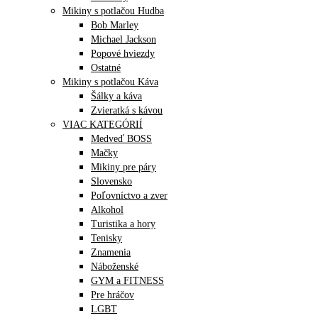
Mikiny s potlačou Hudba
Bob Marley
Michael Jackson
Popové hviezdy
Ostatné
Mikiny s potlačou Káva
Šálky a káva
Zvieratká s kávou
VIAC KATEGÓRIÍ
Medveď BOSS
Mačky
Mikiny pre páry
Slovensko
Poľovníctvo a zver
Alkohol
Turistika a hory
Tenisky
Znamenia
Náboženské
GYM a FITNESS
Pre hráčov
LGBT