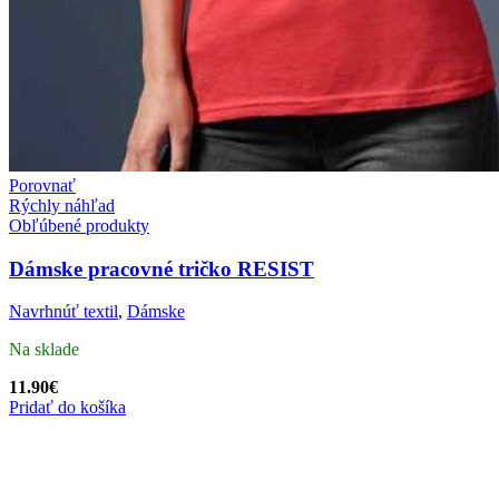
Porovnať
Rýchly náhľad
Obľúbené produkty
Dámske pracovné tričko RESIST
Navrhnúť textil
,
Dámske
Na sklade
11.90
€
Pridať do košíka