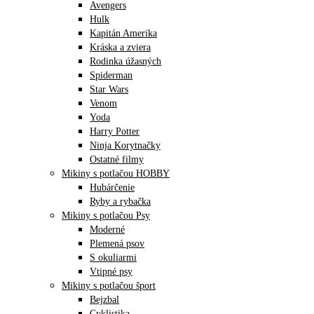
Avengers
Hulk
Kapitán Amerika
Kráska a zviera
Rodinka úžasných
Spiderman
Star Wars
Venom
Yoda
Harry Potter
Ninja Korytnačky
Ostatné filmy
Mikiny s potlačou HOBBY
Hubárčenie
Ryby a rybačka
Mikiny s potlačou Psy
Moderné
Plemená psov
S okuliarmi
Vtipné psy
Mikiny s potlačou šport
Bejzbal
Cyklistika