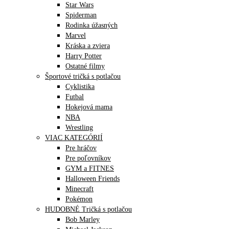
Star Wars
Spiderman
Rodinka úžasných
Marvel
Kráska a zviera
Harry Potter
Ostatné filmy
Športové tričká s potlačou
Cyklistika
Futbal
Hokejová mama
NBA
Wrestling
VIAC KATEGÓRIÍ
Pre hráčov
Pre poľovníkov
GYM a FITNES
Halloween Friends
Minecraft
Pokémon
HUDOBNÉ Tričká s potlačou
Bob Marley