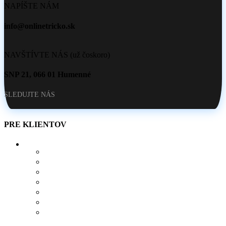
NAPÍŠTE NÁM
info@onlinetricko.sk
NAVŠTÍVTE NÁS (už čoskoro)
SNP 21, 066 01 Humenné
SLEDUJTE NÁS
PRE KLIENTOV
O NÁS
AKO SI VYTVORIŤ POTLAČ
BLOG
OBCHOD
KONTAKT
OBĽÚBENÉ PRODUKTY
POROVNÁVAČ