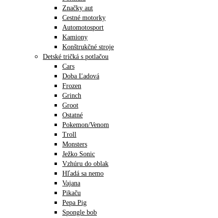
Značky aut
Cestné motorky
Automotosport
Kamiony
Konštrukčné stroje
Detské tričká s potlačou
Cars
Doba Ľadová
Frozen
Grinch
Groot
Ostatné
Pokemon/Venom
Troll
Monsters
Ježko Sonic
Vzhúru do oblak
Hľadá sa nemo
Vajana
Pikaču
Pepa Pig
Spongle bob