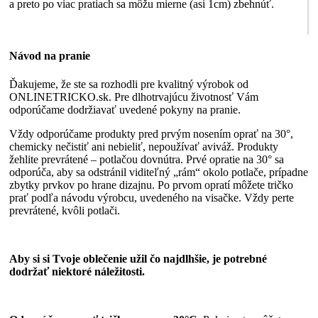
a preto po viac pratiach sa môžu mierne (asi 1cm) zbehnúť.
Návod na pranie
Ďakujeme, že ste sa rozhodli pre kvalitný výrobok od
ONLINETRICKO.sk. Pre dlhotrvajúcu životnosť Vám
odporúčame dodržiavať uvedené pokyny na pranie.
Vždy odporúčame produkty pred prvým nosením oprať na 30°,
chemicky nečistiť ani nebieliť, nepoužívať aviváž. Produkty
žehlite prevrátené – potlačou dovnútra. Prvé opratie na 30° sa
odporúča, aby sa odstránil viditeľný „rám“ okolo potlače, prípadne
zbytky prvkov po hrane dizajnu. Po prvom opratí môžete tričko
prať podľa návodu výrobcu, uvedeného na visačke. Vždy perte
prevrátené, kvôli potlači.
Aby si si Tvoje oblečenie užil čo najdlhšie, je potrebné
dodržať niektoré náležitosti.