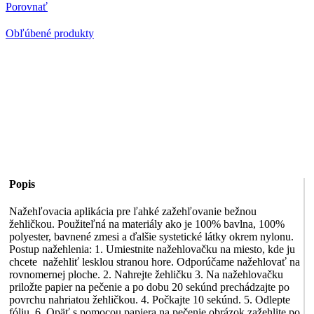
Ostatné
Porovnať
6
Obľúbené produkty
Popis
Nažehľovacia aplikácia pre ľahké zažehľovanie bežnou
žehličkou. Použiteľná na materiály ako je 100% bavlna, 100%
polyester, bavnené zmesi a ďalšie systetické látky okrem nylonu.
Postup nažehlenia: 1. Umiestnite nažehlovačku na miesto, kde ju
chcete nažehliť lesklou stranou hore. Odporúčame nažehlovať na
rovnomernej ploche. 2. Nahrejte žehličku 3. Na nažehlovačku
priložte papier na pečenie a po dobu 20 sekúnd prechádzajte po
povrchu nahriatou žehličkou. 4. Počkajte 10 sekúnd. 5. Odlepte
fóliu. 6. Opäť s pomocou papiera na pečenie obrázok zažehlite po