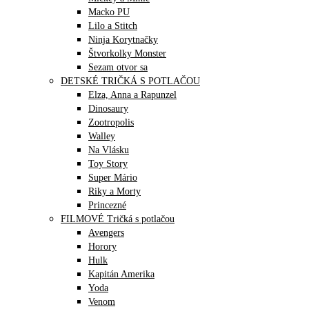
Macko PU
Lilo a Stitch
Ninja Korytnačky
Štvorkolky Monster
Sezam otvor sa
DETSKÉ TRIČKÁ S POTLAČOU
Elza, Anna a Rapunzel
Dinosaury
Zootropolis
Walley
Na Vlásku
Toy Story
Super Mário
Riky a Morty
Princezné
FILMOVÉ Tričká s potlačou
Avengers
Horory
Hulk
Kapitán Amerika
Yoda
Venom