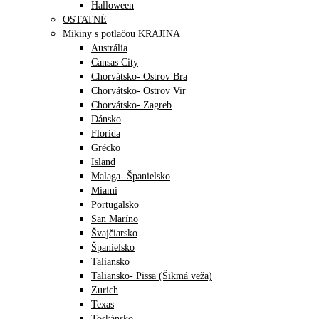
Halloween
OSTATNÉ
Mikiny s potlačou KRAJINA
Austrália
Cansas City
Chorvátsko- Ostrov Bra
Chorvátsko- Ostrov Vir
Chorvátsko- Zagreb
Dánsko
Florida
Grécko
Island
Malaga- Španielsko
Miami
Portugalsko
San Maríno
Švajčiarsko
Španielsko
Taliansko
Taliansko- Pissa (Šikmá veža)
Zurich
Texas
Toskánsko