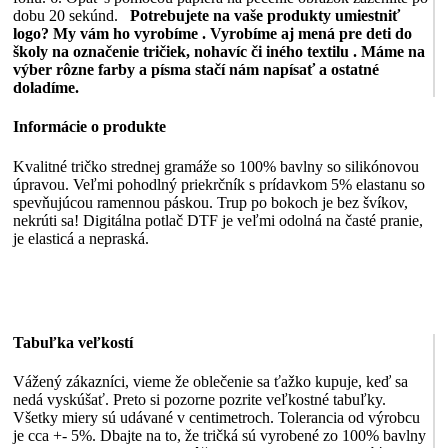
dobu 20 sekúnd.
Potrebujete na vaše produkty umiestniť
logo? My vám ho vyrobíme .
Vyrobíme aj mená pre deti do
školy na označenie tričiek, nohavíc či iného textilu .
Máme na
výber rôzne farby a písma stačí nám napísať a ostatné
doladíme.
Informácie o produkte
Kvalitné tričko strednej gramáže so 100% bavlny so silikónovou
úpravou. Veľmi pohodlný priekrčník s prídavkom 5% elastanu so
spevňujúcou ramennou páskou. Trup po bokoch je bez švíkov,
nekrúti sa! Digitálna potlač DTF je veľmi odolná na časté pranie,
je elasticá a nepraská.
Tabuľka veľkostí
Vážený zákazníci, vieme že oblečenie sa ťažko kupuje, keď sa
nedá vyskúšať. Preto si pozorne pozrite veľkostné tabuľky.
Všetky miery sú udávané v centimetroch. Tolerancia od výrobcu
je cca +- 5%. Dbajte na to, že tričká sú vyrobené zo 100% bavlny