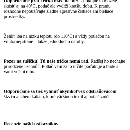
Odporúčame prať tričko max. na 30°C.
Pokojne to môžete
skúsiť aj na 40°C, potlač ale vydrží kratšiu dobu. K praniu
rozhodne nepoužívajte žiadne agresívne čistiace ani bieliace
prostriedky.
Žehliť iba na nízku teplotu (do 110°C) a vždy potlačou na
vnútornej strane – takže jednoducho naruby.
Pozor na sušičku! Tú naše tričko nemá rad.
Radšej ho nechajte
prirodzene uschnúť. Potlač vám za to určite poďakuje a bude s
vami veľmi dlho.
Odporúčame sa tiež vyhnúť akýmkoľvek odstraňovačom
škvŕn
aj chemikáliám, ktoré väčšinou textil aj potlač zničí.
Recenzie našich zákazníkov