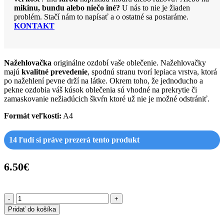
mikinu, bundu alebo niečo iné?
U nás to nie je žiaden
problém. Stačí nám to napísať a o ostatné sa postaráme.
KONTAKT
Nažehlovačka
originálne ozdobí vaše oblečenie. Nažehlovačky
majú
kvalitné prevedenie
, spodnú stranu tvorí lepiaca vrstva, ktorá
po nažehlení pevne drží na látke. Okrem toho, že jednoducho a
pekne ozdobia váš kúsok oblečenia sú vhodné na prekrytie či
zamaskovanie nežiadúcich škvŕn ktoré už nie je možné odstrániť.
Formát veľkosti:
A4
14
ľudí si práve prezerá tento produkt
6.50
€
množstvo
Nažehľovačka
Pridať do košíka
A5-