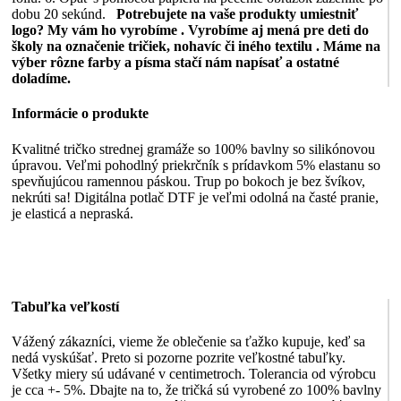
dobu 20 sekúnd.
Potrebujete na vaše produkty umiestniť
logo? My vám ho vyrobíme .
Vyrobíme aj mená pre deti do
školy na označenie tričiek, nohavíc či iného textilu .
Máme na
výber rôzne farby a písma stačí nám napísať a ostatné
doladíme.
Informácie o produkte
Kvalitné tričko strednej gramáže so 100% bavlny so silikónovou
úpravou. Veľmi pohodlný priekrčník s prídavkom 5% elastanu so
spevňujúcou ramennou páskou. Trup po bokoch je bez švíkov,
nekrúti sa! Digitálna potlač DTF je veľmi odolná na časté pranie,
je elasticá a nepraská.
Tabuľka veľkostí
Vážený zákazníci, vieme že oblečenie sa ťažko kupuje, keď sa
nedá vyskúšať. Preto si pozorne pozrite veľkostné tabuľky.
Všetky miery sú udávané v centimetroch. Tolerancia od výrobcu
je cca +- 5%. Dbajte na to, že tričká sú vyrobené zo 100% bavlny