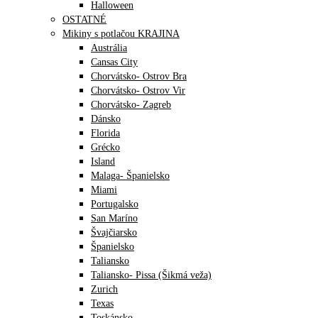
Halloween
OSTATNÉ
Mikiny s potlačou KRAJINA
Austrália
Cansas City
Chorvátsko- Ostrov Bra
Chorvátsko- Ostrov Vir
Chorvátsko- Zagreb
Dánsko
Florida
Grécko
Island
Malaga- Španielsko
Miami
Portugalsko
San Maríno
Švajčiarsko
Španielsko
Taliansko
Taliansko- Pissa (Šikmá veža)
Zurich
Texas
Toskánsko