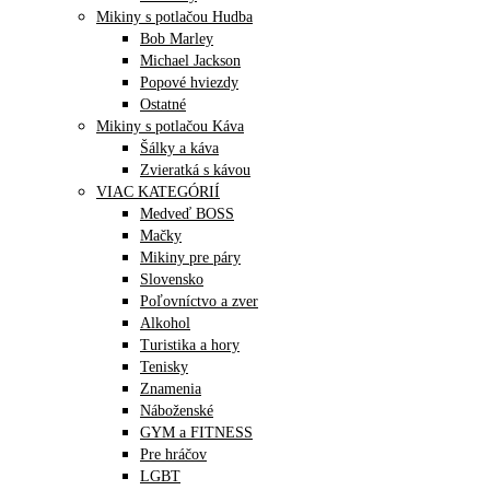
Mikiny s potlačou Hudba
Bob Marley
Michael Jackson
Popové hviezdy
Ostatné
Mikiny s potlačou Káva
Šálky a káva
Zvieratká s kávou
VIAC KATEGÓRIÍ
Medveď BOSS
Mačky
Mikiny pre páry
Slovensko
Poľovníctvo a zver
Alkohol
Turistika a hory
Tenisky
Znamenia
Náboženské
GYM a FITNESS
Pre hráčov
LGBT