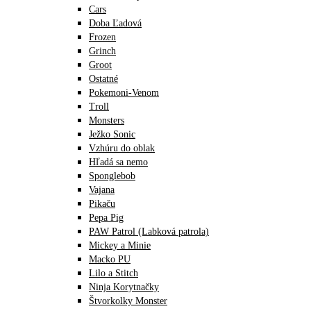
Cars
Doba Ľadová
Frozen
Grinch
Groot
Ostatné
Pokemoni-Venom
Troll
Monsters
Ježko Sonic
Vzhúru do oblak
Hľadá sa nemo
Sponglebob
Vajana
Pikaču
Pepa Pig
PAW Patrol (Labková patrola)
Mickey a Minie
Macko PU
Lilo a Stitch
Ninja Korytnačky
Štvorkolky Monster