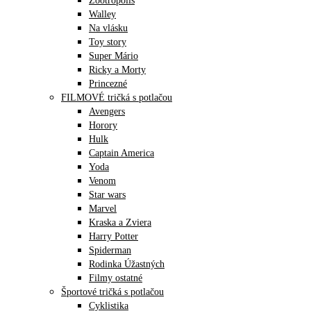
Zootropolis
Walley
Na vlásku
Toy story
Super Mário
Ricky a Morty
Princezné
FILMOVÉ tričká s potlačou
Avengers
Horory
Hulk
Captain America
Yoda
Venom
Star wars
Marvel
Kraska a Zviera
Harry Potter
Spiderman
Rodinka Úžastných
Filmy ostatné
Športové tričká s potlačou
Cyklistika