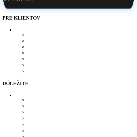
PRE KLIENTOV
O NÁS
AKO SI VYTVORIŤ POTLAČ
BLOG
OBCHOD
KONTAKT
OBĽÚBENÉ PRODUKTY
POROVNÁVAČ
DÔLEŽITÉ
MOŽNOSTI PLATBY
MOŽNOSTI DOPRAVY
REKLAMÁCIE
SÚBORY COOKIES
SÚBORY NA STIAHNUTIE
OCHRANA OSOBNÝCH ÚDAJOV
OBCHODNÉ PODMIENKY