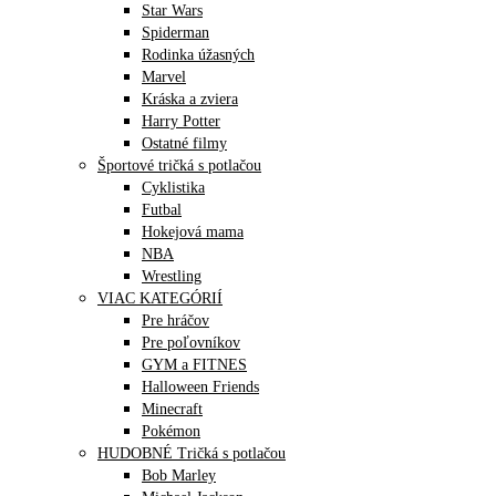
Star Wars
Spiderman
Rodinka úžasných
Marvel
Kráska a zviera
Harry Potter
Ostatné filmy
Športové tričká s potlačou
Cyklistika
Futbal
Hokejová mama
NBA
Wrestling
VIAC KATEGÓRIÍ
Pre hráčov
Pre poľovníkov
GYM a FITNES
Halloween Friends
Minecraft
Pokémon
HUDOBNÉ Tričká s potlačou
Bob Marley