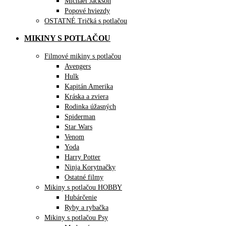
Michael Jackson
Popové hviezdy
OSTATNÉ Tričká s potlačou
MIKINY S POTLAČOU
Filmové mikiny s potlačou
Avengers
Hulk
Kapitán Amerika
Kráska a zviera
Rodinka úžasných
Spiderman
Star Wars
Venom
Yoda
Harry Potter
Ninja Korytnačky
Ostatné filmy
Mikiny s potlačou HOBBY
Hubárčenie
Ryby a rybačka
Mikiny s potlačou Psy