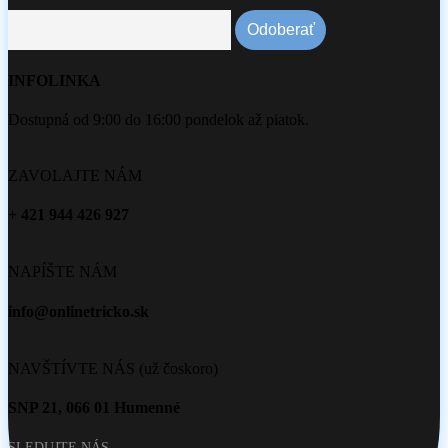
INFOLINKA
Dostupná od 9:00 do 16:00 pondelok až piatok.
ZAVOLAJTE NÁM
+ 421 944 426 927
NAPÍŠTE NÁM
info@onlinetricko.sk
NAVŠTÍVTE NÁS (už čoskoro)
SNP 21, 066 01 Humenné
SLEDUJTE NÁS