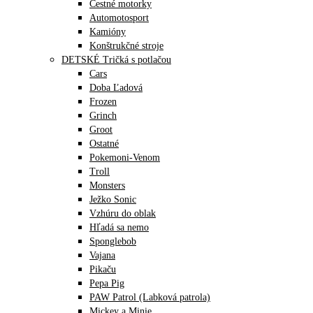
Cestné motorky
Automotosport
Kamióny
Konštrukčné stroje
DETSKÉ Tričká s potlačou
Cars
Doba Ľadová
Frozen
Grinch
Groot
Ostatné
Pokemoni-Venom
Troll
Monsters
Ježko Sonic
Vzhúru do oblak
Hľadá sa nemo
Sponglebob
Vajana
Pikaču
Pepa Pig
PAW Patrol (Labková patrola)
Mickey a Minie