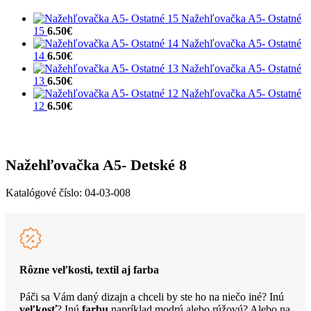
Nažehľovačka A5- Ostatné
15
6.50
€
Nažehľovačka A5- Ostatné
14
6.50
€
Nažehľovačka A5- Ostatné
13
6.50
€
Nažehľovačka A5- Ostatné
12
6.50
€
Nažehľovačka A5- Detské 8
Katalógové číslo:
04-03-008
Rôzne veľkosti, textil aj farba
Páči sa Vám daný dizajn a chceli by ste ho na niečo iné? Inú
veľkosť
? Inú
farbu
napríklad modrú alebo rúžovú? Alebo na