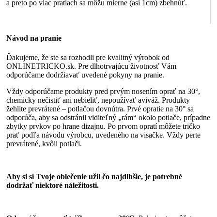
a preto po viac pratiach sa môžu mierne (asi 1cm) zbehnúť.
Návod na pranie
Ďakujeme, že ste sa rozhodli pre kvalitný výrobok od
ONLINETRICKO.sk. Pre dlhotrvajúcu životnosť Vám
odporúčame dodržiavať uvedené pokyny na pranie.
Vždy odporúčame produkty pred prvým nosením oprať na 30°,
chemicky nečistiť ani nebieliť, nepoužívať aviváž. Produkty
žehlite prevrátené – potlačou dovnútra. Prvé opratie na 30° sa
odporúča, aby sa odstránil viditeľný „rám“ okolo potlače, prípadne
zbytky prvkov po hrane dizajnu. Po prvom opratí môžete tričko
prať podľa návodu výrobcu, uvedeného na visačke. Vždy perte
prevrátené, kvôli potlači.
Aby si si Tvoje oblečenie užil čo najdlhšie, je potrebné
dodržať niektoré náležitosti.