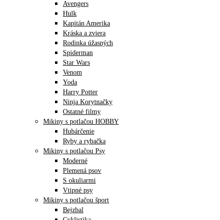
Avengers
Hulk
Kapitán Amerika
Kráska a zviera
Rodinka úžasných
Spiderman
Star Wars
Venom
Yoda
Harry Potter
Ninja Korytnačky
Ostatné filmy
Mikiny s potlačou HOBBY
Hubárčenie
Ryby a rybačka
Mikiny s potlačou Psy
Moderné
Plemená psov
S okuliarmi
Vtipné psy
Mikiny s potlačou šport
Bejzbal
Cyklistika