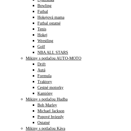
Bowling
Futbal
Hokejová mama
Futbal ostatné
Tenis
Hokej
Wrestling
Golf
NBA ALL STARS
Mikiny s potlačou AUTO-MOTO
Drift
Autá
Formula
Traktory
Cestné motorky
Kamióny
Mikiny s potlačou Hudba
Bob Marley
Michael Jackson
Popové hviezdy
Ostatné
Mikiny s potlačou Káva