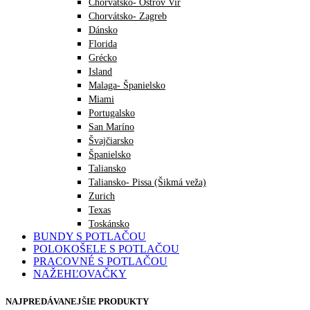
Chorvátsko- Ostrov Vir
Chorvátsko- Zagreb
Dánsko
Florida
Grécko
Island
Malaga- Španielsko
Miami
Portugalsko
San Maríno
Švajčiarsko
Španielsko
Taliansko
Taliansko- Pissa (Šikmá veža)
Zurich
Texas
Toskánsko
BUNDY S POTLAČOU
POLOKOŠELE S POTLAČOU
PRACOVNÉ S POTLAČOU
NAŽEHĽOVAČKY
NAJPREDÁVANEJŠIE PRODUKTY