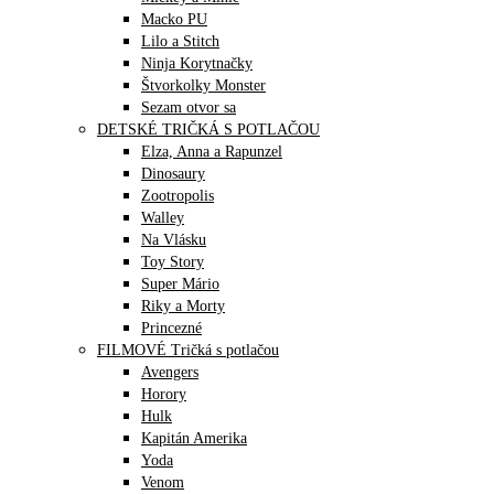
Macko PU
Lilo a Stitch
Ninja Korytnačky
Štvorkolky Monster
Sezam otvor sa
DETSKÉ TRIČKÁ S POTLAČOU
Elza, Anna a Rapunzel
Dinosaury
Zootropolis
Walley
Na Vlásku
Toy Story
Super Mário
Riky a Morty
Princezné
FILMOVÉ Tričká s potlačou
Avengers
Horory
Hulk
Kapitán Amerika
Yoda
Venom