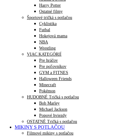
Harry Potter
Ostatné filmy
Športové tričká s potlačou
Cyklistika
Futbal
Hokejová mama
NBA
Wrestling
VIAC KATEGÓRIÍ
Pre hráčov
Pre poľovníkov
GYM a FITNES
Halloween Friends
Minecraft
Pokémon
HUDOBNÉ Tričká s potlačou
Bob Marley
Michael Jackson
Popové hviezdy
OSTATNÉ Tričká s potlačou
MIKINY S POTLAČOU
Filmové mikiny s potlačou