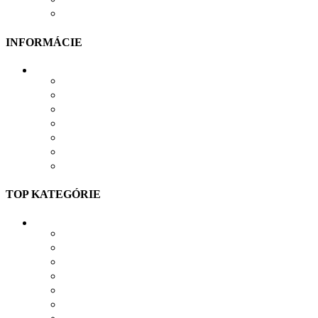
ODSTÚPIŤ OD ZMLUVY TU
INFORMÁCIE
VŠETKO O NÁKUPE
VEĽKOSTNÁ TABUĽKA
PRIEBEH VÝROBY
PRE FIRMY
DARČEKOVÉ BALENIE
VERNOSTNÝ SYSTÉM
SPOLUPRÁCA
TOP KATEGÓRIE
TRIČKÁ S POTLAČOU
MIKINY S POTLAČOU
BUNDY S POTLAČOU
NAŽEHĽOVAČKY
POLOKOŠELE S POTLAČOU
PRACOVNÉ S POTLAČOU