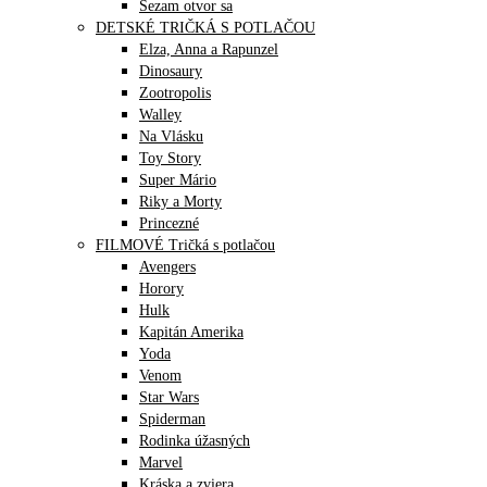
Sezam otvor sa
DETSKÉ TRIČKÁ S POTLAČOU
Elza, Anna a Rapunzel
Dinosaury
Zootropolis
Walley
Na Vlásku
Toy Story
Super Mário
Riky a Morty
Princezné
FILMOVÉ Tričká s potlačou
Avengers
Horory
Hulk
Kapitán Amerika
Yoda
Venom
Star Wars
Spiderman
Rodinka úžasných
Marvel
Kráska a zviera