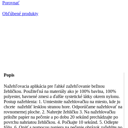
Detské
Porovnať
8
Obľúbené produkty
Popis
Nažehľovacia aplikácia pre ľahké zažehľovanie bežnou
žehličkou. Použiteľná na materiály ako je 100% bavlna, 100%
polyester, bavnené zmesi a ďalšie systetické látky okrem nylonu.
Postup nažehlenia: 1. Umiestnite nažehlovačku na miesto, kde ju
chcete nažehliť lesklou stranou hore. Odporúčame nažehlovať na
rovnomernej ploche. 2. Nahrejte žehličku 3. Na nažehlovačku
priložte papier na pečenie a po dobu 20 sekúnd prechádzajte po
povrchu nahriatou žehličkou. 4. Počkajte 10 sekúnd. 5. Odlepte
fóliu. 6. Opäť s pomocou papiera na pečenie obrázok zažehlite po