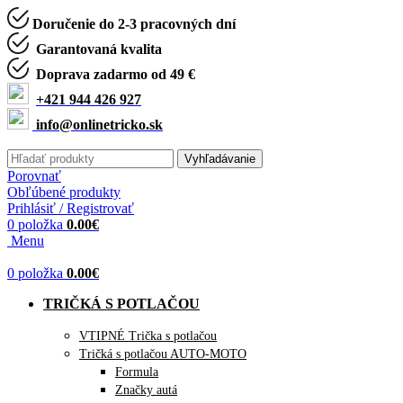
Doručenie do 2-3 pracovných dní
Garantovaná kvalita
Doprava zadarmo od 49 €
+421 944 426 927
info@onlinetricko.sk
Vyhľadávanie
Porovnať
Obľúbené produkty
Prihlásiť / Registrovať
0
položka
0.00
€
Menu
0
položka
0.00
€
TRIČKÁ S POTLAČOU
VTIPNÉ Trička s potlačou
Tričká s potlačou AUTO-MOTO
Formula
Značky autá