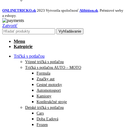
NAVRHNÚŤ VLASTNÝ TEXTIL
ONLINETRICKO.sk
2023 Vytvorila spoločnosť
Alibition.sk
. Prémiové weby
a eshopy.
Zatvoriť
Vyhľadávanie
Menu
Kategórie
Tričká s potlačou
Vtipné tričká s potlačou
Tričká s potlačou AUTO – MOTO
Formula
Značky aut
Cestné motorky
Automotosport
Kamiony
Konštrukčné stroje
Detské tričká s potlačou
Cars
Doba Ľadová
Frozen