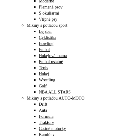
Moderné
Plemená psov
S okuliarmi
Vtipné psy
Mikiny s potlačou šport
Bejzbal
Cyklistika
Bowling
Futbal
Hokejová mama
Futbal ostatné
Tenis
Hokej
Wrestling
Golf
NBA ALL STARS
Mikiny s potlačou AUTO-MOTO
Drift
Autá
Formula
Traktory
Cestné motorky
Kamióny