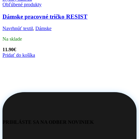
Obľúbené produkty
Dámske pracovné tričko RESIST
Navrhnúť textil
,
Dámske
Na sklade
11.90
€
Pridať do košíka
PRIHLÁSTE SA NA ODBER NOVINIEK