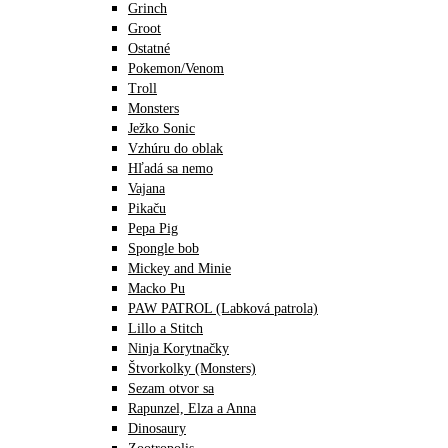
Grinch
Groot
Ostatné
Pokemon/Venom
Troll
Monsters
Ježko Sonic
Vzhúru do oblak
Hľadá sa nemo
Vajana
Pikaču
Pepa Pig
Spongle bob
Mickey and Minie
Macko Pu
PAW PATROL (Labková patrola)
Lillo a Stitch
Ninja Korytnačky
Štvorkolky (Monsters)
Sezam otvor sa
Rapunzel, Elza a Anna
Dinosaury