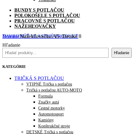
BUNDY S POTLAČOU
POLOKOŠELE S POTLAČOU
PRACOVNÉ S POTLAČOU
NAŽEHĽOVAČKY
Domov
Nažehľovačka A5- Detské 8
NAVRHNÚŤ VLASTNÝ PRODUKT
Hľadanie
Hľadanie
KATEGÓRIE
TRIČKÁ S POTLAČOU
VTIPNÉ Trička s potlačou
Tričká s potlačou AUTO-MOTO
Formula
Značky autá
Cestné motorky
Automotosport
Kamióny
Konštrukčné stroje
DETSKÉ Tričká s potlačou