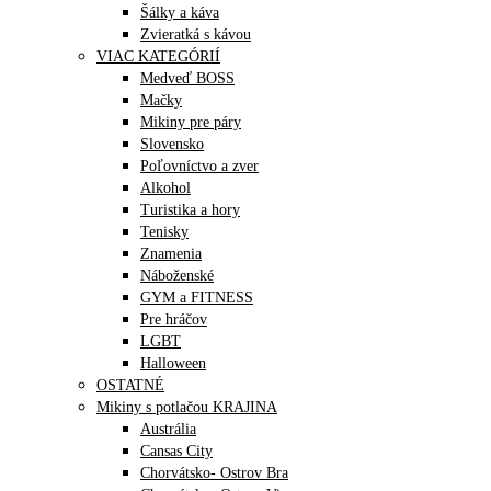
Šálky a káva
Zvieratká s kávou
VIAC KATEGÓRIÍ
Medveď BOSS
Mačky
Mikiny pre páry
Slovensko
Poľovníctvo a zver
Alkohol
Turistika a hory
Tenisky
Znamenia
Náboženské
GYM a FITNESS
Pre hráčov
LGBT
Halloween
OSTATNÉ
Mikiny s potlačou KRAJINA
Austrália
Cansas City
Chorvátsko- Ostrov Bra