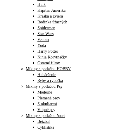
Hulk
Kapitán Amerika
Kráska a zviera
Rodinka úžasných
Spiderman
Star Wars
Venom
Yoda
Harry Potter
Ninja Korytnačky
Ostatné filmy
Mikiny s potlačou HOBBY
Hubárčenie
Ryby a rybačka
Mikiny s potlačou Psy
Moderné
Plemená psov
S okuliarmi
Vtipné psy
Mikiny s potlačou šport
Bejzbal
Cyklistika