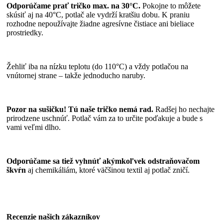
Odporúčame prať tričko max. na 30°C.
Pokojne to môžete
skúsiť aj na 40°C, potlač ale vydrží kratšiu dobu. K praniu
rozhodne nepoužívajte žiadne agresívne čistiace ani bieliace
prostriedky.
Žehliť iba na nízku teplotu (do 110°C) a vždy potlačou na
vnútornej strane – takže jednoducho naruby.
Pozor na sušičku! Tú naše tričko nemá rad.
Radšej ho nechajte
prirodzene uschnúť. Potlač vám za to určite poďakuje a bude s
vami veľmi dlho.
Odporúčame sa tiež vyhnúť akýmkoľvek odstraňovačom
škvŕn
aj chemikáliám, ktoré väčšinou textil aj potlač zničí.
Recenzie našich zákazníkov