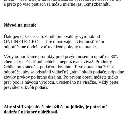
a preto po viac pratiach sa môžu mierne (asi 1cm) zbehnúť.
Návod na pranie
Ďakujeme, že ste sa rozhodli pre kvalitný výrobok od
ONLINETRICKO.sk. Pre dlhotrvajúcu životnosť Vám
odporúčame dodržiavať uvedené pokyny na pranie.
Vždy odporúčame produkty pred prvým nosením oprať na 30°,
chemicky nečistiť ani nebieliť, nepoužívať aviváž. Produkty
žehlite prevrátené – potlačou dovnútra. Prvé opratie na 30° sa
odporúča, aby sa odstránil viditeľný „rám“ okolo potlače, prípadne
zbytky prvkov po hrane dizajnu. Po prvom opratí môžete tričko
prať podľa návodu výrobcu, uvedeného na visačke. Vždy perte
prevrátené, kvôli potlači.
Aby si si Tvoje oblečenie užil čo najdlhšie, je potrebné
dodržať niektoré náležitosti.