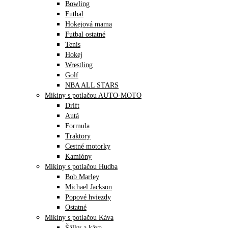
Bowling
Futbal
Hokejová mama
Futbal ostatné
Tenis
Hokej
Wrestling
Golf
NBA ALL STARS
Mikiny s potlačou AUTO-MOTO
Drift
Autá
Formula
Traktory
Cestné motorky
Kamióny
Mikiny s potlačou Hudba
Bob Marley
Michael Jackson
Popové hviezdy
Ostatné
Mikiny s potlačou Káva
Šálky a káva