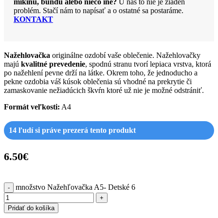
mikinu, bundu alebo niečo iné?
U nás to nie je žiaden
problém. Stačí nám to napísať a o ostatné sa postaráme.
KONTAKT
Nažehlovačka
originálne ozdobí vaše oblečenie. Nažehlovačky
majú
kvalitné prevedenie
, spodnú stranu tvorí lepiaca vrstva, ktorá
po nažehlení pevne drží na látke. Okrem toho, že jednoducho a
pekne ozdobia váš kúsok oblečenia sú vhodné na prekrytie či
zamaskovanie nežiadúcich škvŕn ktoré už nie je možné odstrániť.
Formát veľkosti:
A4
14
ľudí si práve prezerá tento produkt
6.50
€
množstvo Nažehľovačka A5- Detské 6
Pridať do košíka