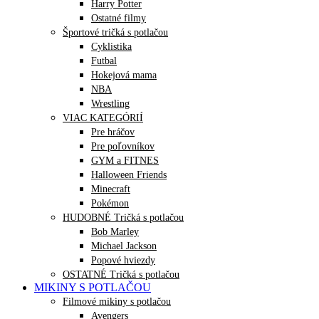
Harry Potter
Ostatné filmy
Športové tričká s potlačou
Cyklistika
Futbal
Hokejová mama
NBA
Wrestling
VIAC KATEGÓRIÍ
Pre hráčov
Pre poľovníkov
GYM a FITNES
Halloween Friends
Minecraft
Pokémon
HUDOBNÉ Tričká s potlačou
Bob Marley
Michael Jackson
Popové hviezdy
OSTATNÉ Tričká s potlačou
MIKINY S POTLAČOU
Filmové mikiny s potlačou
Avengers