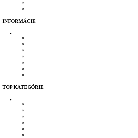
OBCHODNÉ PODMIENKY
ODSTÚPIŤ OD ZMLUVY TU
INFORMÁCIE
VŠETKO O NÁKUPE
VEĽKOSTNÁ TABUĽKA
PRIEBEH VÝROBY
PRE FIRMY
DARČEKOVÉ BALENIE
VERNOSTNÝ SYSTÉM
SPOLUPRÁCA
TOP KATEGÓRIE
TRIČKÁ S POTLAČOU
MIKINY S POTLAČOU
BUNDY S POTLAČOU
NAŽEHĽOVAČKY
POLOKOŠELE S POTLAČOU
PRACOVNÉ S POTLAČOU