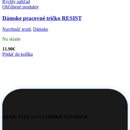
Rýchly náhľad
Obľúbené produkty
Dámske pracovné tričko RESIST
Navrhnúť textil
,
Dámske
Na sklade
11.90
€
Pridať do košíka
PRIHLÁSTE SA NA ODBER NOVINIEK