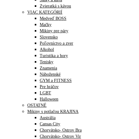
Zvieratká s kávou
VIAC KATEGÓRIÍ
Medveď BOSS
Mačky
Mikiny pre páry
Slovensko
Poľovníctvo a zver
Alkohol
Turistika a hory
Tenisky
Znamenia
Náboženské
GYM a FITNESS
Pre hráčov
LGBT
Halloween
OSTATNÉ
Mikiny s potlačou KRAJINA
Austrália
Cansas City
Chorvátsko- Ostrov Bra
Chorvátsko- Ostrov Vir