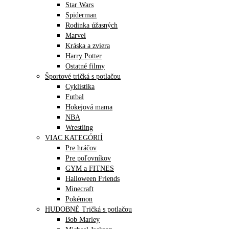
Star Wars
Spiderman
Rodinka úžasných
Marvel
Kráska a zviera
Harry Potter
Ostatné filmy
Športové tričká s potlačou
Cyklistika
Futbal
Hokejová mama
NBA
Wrestling
VIAC KATEGÓRIÍ
Pre hráčov
Pre poľovníkov
GYM a FITNES
Halloween Friends
Minecraft
Pokémon
HUDOBNÉ Tričká s potlačou
Bob Marley