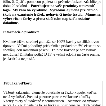
fóliu. 6. Opäť s pomocou papiera na pečenie obrázok zažehlite po
dobu 20 sekúnd.
Potrebujete na vaše produkty umiestniť
logo? My vám ho vyrobíme .
Vyrobíme aj mená pre deti do
školy na označenie tričiek, nohavíc či iného textilu .
Máme na
výber rôzne farby a písma stačí nám napísať a ostatné
doladíme.
Informácie o produkte
Kvalitné tričko strednej gramáže so 100% bavlny so silikónovou
úpravou. Veľmi pohodlný priekrčník s prídavkom 5% elastanu so
spevňujúcou ramennou páskou. Trup po bokoch je bez švíkov,
nekrúti sa! Digitálna potlač DTF je veľmi odolná na časté pranie,
je elasticá a nepraská.
Tabuľka veľkostí
Vážený zákazníci, vieme že oblečenie sa ťažko kupuje, keď sa
nedá vyskúšať. Preto si pozorne pozrite veľkostné tabuľky.
Všetky miery sú udávané v centimetroch. Tolerancia od výrobcu
je cca +- 5%. Dbajte na to, že tričká sú vyrobené zo 100% bavlny