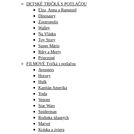
DETSKÉ TRIČKÁ S POTLAČOU
Elza, Anna a Rapunzel
Dinosaury
Zootropolis
Walley
Na Vlásku
Toy Story
Super Mário
Riky a Morty
Princezné
FILMOVÉ Tričká s potlačou
Avengers
Horory
Hulk
Kapitán Amerika
Yoda
Venom
Star Wars
Spiderman
Rodinka úžasných
Marvel
Kráska a zviera