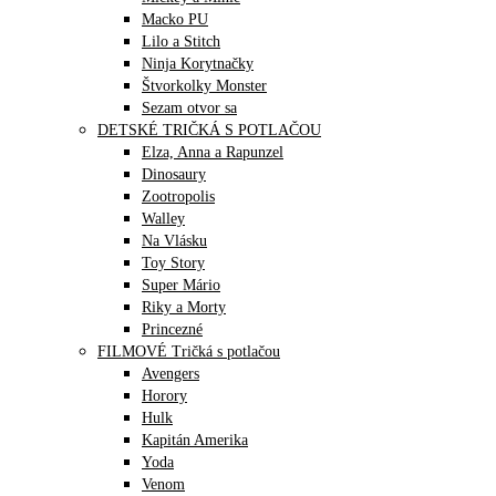
Macko PU
Lilo a Stitch
Ninja Korytnačky
Štvorkolky Monster
Sezam otvor sa
DETSKÉ TRIČKÁ S POTLAČOU
Elza, Anna a Rapunzel
Dinosaury
Zootropolis
Walley
Na Vlásku
Toy Story
Super Mário
Riky a Morty
Princezné
FILMOVÉ Tričká s potlačou
Avengers
Horory
Hulk
Kapitán Amerika
Yoda
Venom