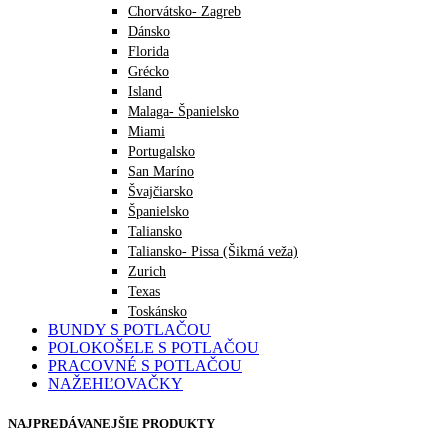
Chorvátsko- Zagreb
Dánsko
Florida
Grécko
Island
Malaga- Španielsko
Miami
Portugalsko
San Maríno
Švajčiarsko
Španielsko
Taliansko
Taliansko- Pissa (Šikmá veža)
Zurich
Texas
Toskánsko
BUNDY S POTLAČOU
POLOKOŠELE S POTLAČOU
PRACOVNÉ S POTLAČOU
NAŽEHĽOVAČKY
NAJPREDÁVANEJŠIE PRODUKTY