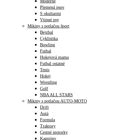
Moderné
Plemená psov
S okuliarmi
Vtipné psy
Mikiny s potlačou šport
Bejzbal
Cyklistika
Bowling
Futbal
Hokejová mama
Futbal ostatné
Tenis
Hokej
Wrestling
Golf
NBA ALL STARS
Mikiny s potlačou AUTO-MOTO
Drift
Autá
Formula
Traktory
Cestné motorky
Kamióny