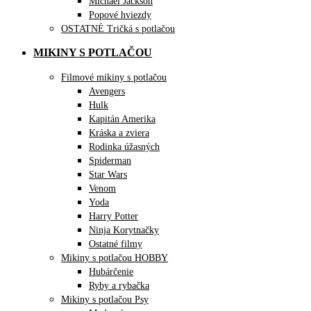
Michael Jackson
Popové hviezdy
OSTATNÉ Tričká s potlačou
MIKINY S POTLAČOU
Filmové mikiny s potlačou
Avengers
Hulk
Kapitán Amerika
Kráska a zviera
Rodinka úžasných
Spiderman
Star Wars
Venom
Yoda
Harry Potter
Ninja Korytnačky
Ostatné filmy
Mikiny s potlačou HOBBY
Hubárčenie
Ryby a rybačka
Mikiny s potlačou Psy