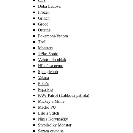
Cars
Doba Ľadová
Frozen
Grinch
Groot
Ostatné
Pokemoni-Venom
Troll
Monsters
Ježko Sonic
Vzhúru do oblak
Hľadá sa nemo
Sponglebob
Vajana
Pikaču
Pepa Pig
PAW Patrol (Labková patrola)
Mickey a Minie
Macko PU
Lilo a Stitch
Ninja Korytnačky
Štvorkolky Monster
Sezam otvor sa