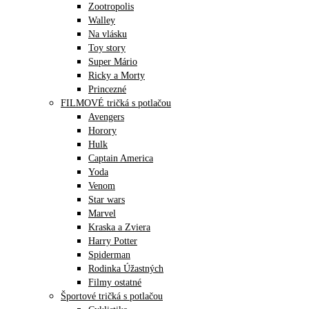
Zootropolis
Walley
Na vlásku
Toy story
Super Mário
Ricky a Morty
Princezné
FILMOVÉ tričká s potlačou
Avengers
Horory
Hulk
Captain America
Yoda
Venom
Star wars
Marvel
Kraska a Zviera
Harry Potter
Spiderman
Rodinka Úžastných
Filmy ostatné
Športové tričká s potlačou