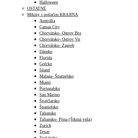
Halloween
OSTATNÉ
Mikiny s potlačou KRAJINA
Austrália
Cansas City
Chorvátsko- Ostrov Bra
Chorvátsko- Ostrov Vir
Chorvátsko- Zagreb
Dánsko
Florida
Grécko
Island
Malaga- Španielsko
Miami
Portugalsko
San Maríno
Švajčiarsko
Španielsko
Taliansko
Taliansko- Pissa (Šikmá veža)
Zurich
Texas
Toskánsko