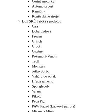
Cestné motorky
Automotosport
Kamióny
Konštrukčné stroje
DETSKÉ Tričká s potlačou
Cars
Doba Ľadová
Frozen
Grinch
Groot
Ostatné
Pokemoni-Venom
Troll
Monsters
Ježko Sonic
Vzhúru do oblak
Hľadá sa nemo
Sponglebob
Vajana
Pikaču
Pepa Pig
PAW Patrol (Labková patrola)
Mickey a Minie