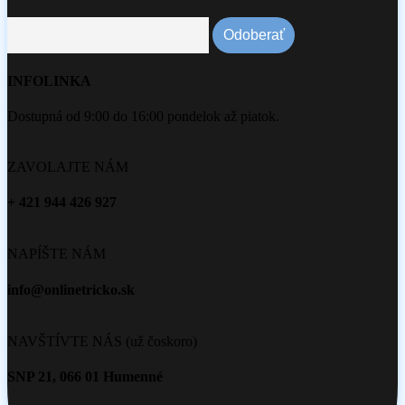
INFOLINKA
Dostupná od 9:00 do 16:00 pondelok až piatok.
ZAVOLAJTE NÁM
+ 421 944 426 927
NAPÍŠTE NÁM
info@onlinetricko.sk
NAVŠTÍVTE NÁS (už čoskoro)
SNP 21, 066 01 Humenné