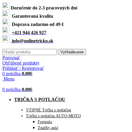
Doručenie do 2-3 pracovných dní
Garantovaná kvalita
Doprava zadarmo od 49 €
+421 944 426 927
info@onlinetricko.sk
Vyhľadávanie
Porovnať
Obľúbené produkty
Prihlásiť / Registrovať
0
položka
0.00
€
Menu
0
položka
0.00
€
TRIČKÁ S POTLAČOU
VTIPNÉ Trička s potlačou
Tričká s potlačou AUTO-MOTO
Formula
Značky autá