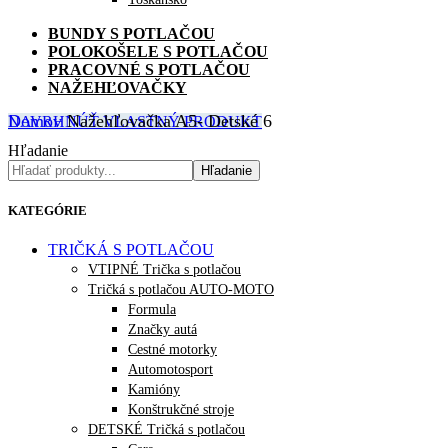
BUNDY S POTLAČOU
POLOKOŠELE S POTLAČOU
PRACOVNÉ S POTLAČOU
NAŽEHĽOVAČKY
Domov
Nažehľovačka A5- Detské 6
NAVRHNÚŤ VLASTNÝ PRODUKT
Hľadanie
Hľadanie
KATEGÓRIE
TRIČKÁ S POTLAČOU
VTIPNÉ Trička s potlačou
Tričká s potlačou AUTO-MOTO
Formula
Značky autá
Cestné motorky
Automotosport
Kamióny
Konštrukčné stroje
DETSKÉ Tričká s potlačou