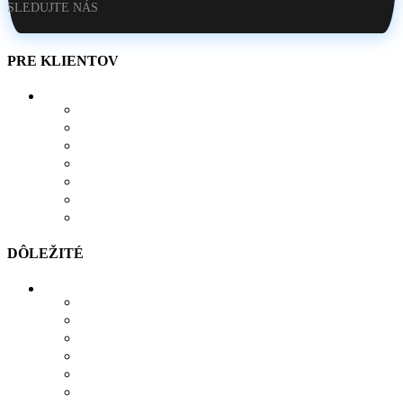
SLEDUJTE NÁS
PRE KLIENTOV
O NÁS
AKO SI VYTVORIŤ POTLAČ
BLOG
OBCHOD
KONTAKT
OBĽÚBENÉ PRODUKTY
POROVNÁVAČ
DÔLEŽITÉ
MOŽNOSTI PLATBY
MOŽNOSTI DOPRAVY
REKLAMÁCIE
SÚBORY COOKIES
SÚBORY NA STIAHNUTIE
OCHRANA OSOBNÝCH ÚDAJOV