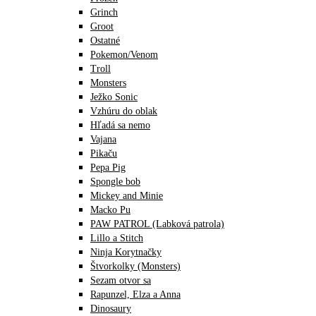
Grinch
Groot
Ostatné
Pokemon/Venom
Troll
Monsters
Ježko Sonic
Vzhúru do oblak
Hľadá sa nemo
Vajana
Pikaču
Pepa Pig
Spongle bob
Mickey and Minie
Macko Pu
PAW PATROL (Labková patrola)
Lillo a Stitch
Ninja Korytnačky
Štvorkolky (Monsters)
Sezam otvor sa
Rapunzel, Elza a Anna
Dinosaury