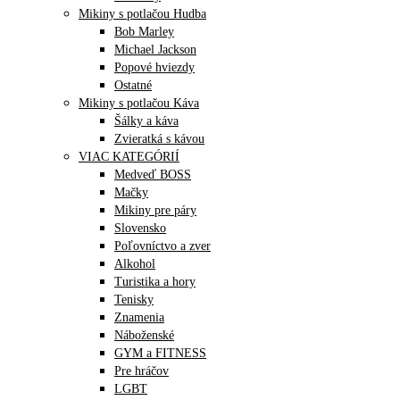
Mikiny s potlačou Hudba
Bob Marley
Michael Jackson
Popové hviezdy
Ostatné
Mikiny s potlačou Káva
Šálky a káva
Zvieratká s kávou
VIAC KATEGÓRIÍ
Medveď BOSS
Mačky
Mikiny pre páry
Slovensko
Poľovníctvo a zver
Alkohol
Turistika a hory
Tenisky
Znamenia
Náboženské
GYM a FITNESS
Pre hráčov
LGBT