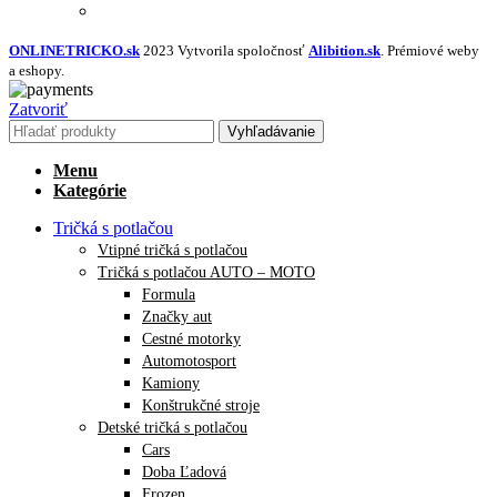
NAVRHNÚŤ VLASTNÝ TEXTIL
ONLINETRICKO.sk
2023 Vytvorila spoločnosť
Alibition.sk
. Prémiové weby
a eshopy.
Zatvoriť
Vyhľadávanie
Menu
Kategórie
Tričká s potlačou
Vtipné tričká s potlačou
Tričká s potlačou AUTO – MOTO
Formula
Značky aut
Cestné motorky
Automotosport
Kamiony
Konštrukčné stroje
Detské tričká s potlačou
Cars
Doba Ľadová
Frozen